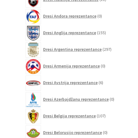
izdelkov
0
Dresi Andora reprezentance
0
izdelkov
155
Dresi Anglija reprezentance
155
izdelkov
297
Dresi Argentina reprezentance
297
izdelkov
0
Dresi Armenija reprezentance
0
izdelkov
6
Dresi Avstrija reprezentance
6
izdelkov
0
Dresi Azerbajdžanu reprezentance
0
izdelkov
107
Dresi Belgija reprezentance
107
izdelkov
0
Dresi Belorusijo reprezentance
0
izdelkov