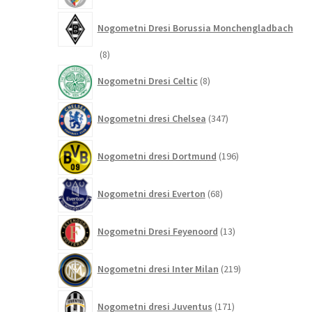
Nogometni Dresi Borussia Monchengladbach
8
8
izdelkov
8
Nogometni Dresi Celtic
8
izdelkov
347
Nogometni dresi Chelsea
347
izdelkov
196
Nogometni dresi Dortmund
196
izdelkov
68
Nogometni dresi Everton
68
izdelkov
13
Nogometni Dresi Feyenoord
13
izdelkov
219
Nogometni dresi Inter Milan
219
izdelkov
171
Nogometni dresi Juventus
171