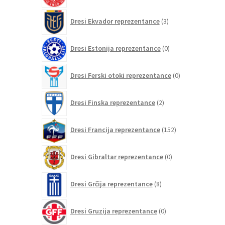
3
Dresi Ekvador reprezentance
3
izdelki
0
Dresi Estonija reprezentance
0
izdelkov
0
Dresi Ferski otoki reprezentance
0
izdelkov
2
Dresi Finska reprezentance
2
izdelka
152
Dresi Francija reprezentance
152
izdelkov
0
Dresi Gibraltar reprezentance
0
izdelkov
8
Dresi Grčija reprezentance
8
izdelkov
0
Dresi Gruzija reprezentance
0
izdelkov