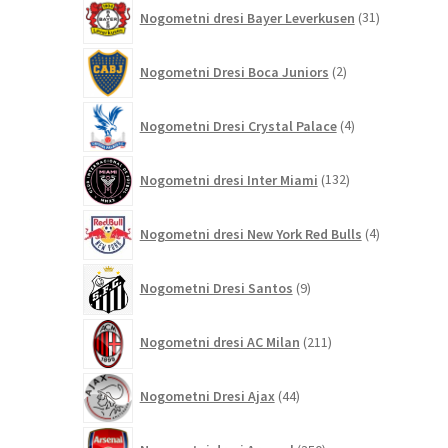
31
Nogometni dresi Bayer Leverkusen
31
izdelkov
2
Nogometni Dresi Boca Juniors
2
izdelka
4
Nogometni Dresi Crystal Palace
4
izdelki
132
Nogometni dresi Inter Miami
132
izdelkov
4
Nogometni dresi New York Red Bulls
4
izdelki
9
Nogometni Dresi Santos
9
izdelkov
211
Nogometni dresi AC Milan
211
izdelkov
44
Nogometni Dresi Ajax
44
izdelkov
350