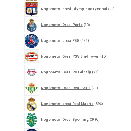
3
Nogometni dresi Olympique Lyonnais
3
izdelki
13
Nogometni Dresi Porto
13
izdelkov
431
Nogometni dresi PSG
431
izdelkov
19
Nogometni Dresi PSV Eindhoven
19
izdelkov
84
Nogometni Dresi RB Leipzig
84
izdelkov
27
Nogometni Dresi Real Betis
27
izdelkov
696
Nogometni dresi Real Madrid
696
izdelkov
0
Nogometni Dresi Sporting CP
0
izdelkov