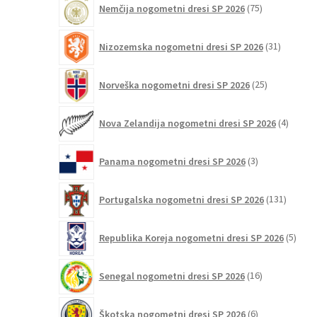
Nemčija nogometni dresi SP 2026
75
izdelkov
31
Nizozemska nogometni dresi SP 2026
31
izdelkov
25
Norveška nogometni dresi SP 2026
25
izdelkov
4
Nova Zelandija nogometni dresi SP 2026
4
izdelki
3
Panama nogometni dresi SP 2026
3
izdelki
131
Portugalska nogometni dresi SP 2026
131
izdelko
5
Republika Koreja nogometni dresi SP 2026
5
izdel
16
Senegal nogometni dresi SP 2026
16
izdelkov
6
Škotska nogometni dresi SP 2026
6