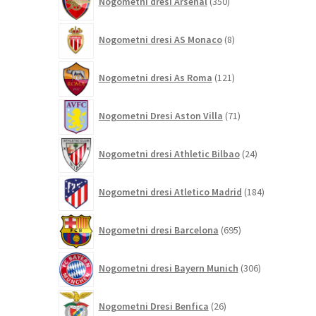
Nogometni dresi Arsenal
350
izdelkov
8
Nogometni dresi AS Monaco
8
izdelkov
121
Nogometni dresi As Roma
121
izdelkov
71
Nogometni Dresi Aston Villa
71
izdelkov
24
Nogometni dresi Athletic Bilbao
24
izdelkov
184
Nogometni dresi Atletico Madrid
184
izdelkov
695
Nogometni dresi Barcelona
695
izdelkov
306
Nogometni dresi Bayern Munich
306
izdelkov
26
Nogometni Dresi Benfica
26
izdelkov