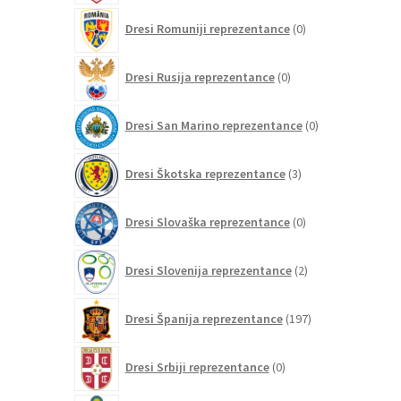
0
Dresi Romuniji reprezentance
0
izdelkov
0
Dresi Rusija reprezentance
0
izdelkov
0
Dresi San Marino reprezentance
0
izdelkov
3
Dresi Škotska reprezentance
3
izdelki
0
Dresi Slovaška reprezentance
0
izdelkov
2
Dresi Slovenija reprezentance
2
izdelka
197
Dresi Španija reprezentance
197
izdelkov
0
Dresi Srbiji reprezentance
0
izdelkov