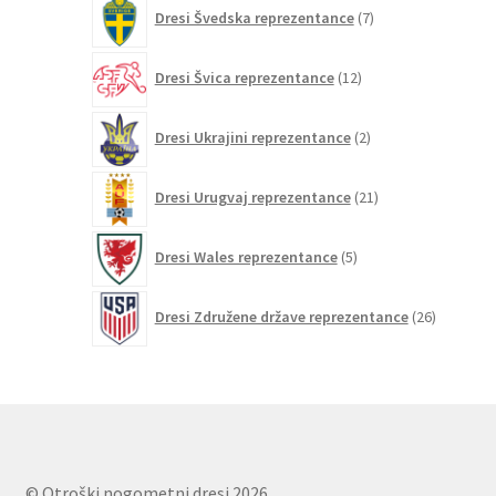
7
Dresi Švedska reprezentance
7
izdelkov
12
Dresi Švica reprezentance
12
izdelkov
2
Dresi Ukrajini reprezentance
2
izdelka
21
Dresi Urugvaj reprezentance
21
izdelkov
5
Dresi Wales reprezentance
5
izdelkov
26
Dresi Združene države reprezentance
26
izdelkov
© Otroški nogometni dresi 2026