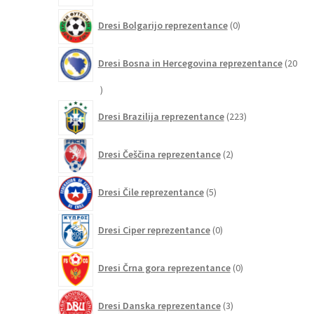
0
Dresi Bolgarijo reprezentance
0
izdelkov
Dresi Bosna in Hercegovina reprezentance
20
20
izdelkov
223
Dresi Brazilija reprezentance
223
izdelkov
2
Dresi Češčina reprezentance
2
izdelka
5
Dresi Čile reprezentance
5
izdelkov
0
Dresi Ciper reprezentance
0
izdelkov
0
Dresi Črna gora reprezentance
0
izdelkov
3
Dresi Danska reprezentance
3
izdelki