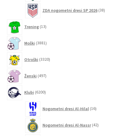
38
ZDA nogometni dresi SP 2026
38
izdelkov
13
Trening
13
izdelkov
3881
Moški
3881
izdelkov
3320
Otroški
3320
izdelkov
497
Ženski
497
izdelkov
6200
Klubi
6200
izdelkov
16
Nogometni dresi Al-Hilal
16
izdelkov
42
Nogometni dresi Al-Nassr
42
izdelkov