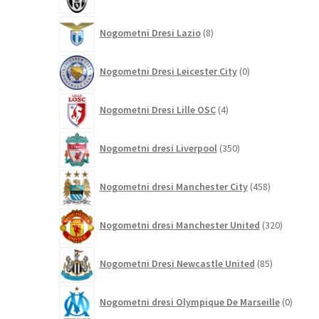
izdelkov
8
Nogometni Dresi Lazio
8
izdelkov
0
Nogometni Dresi Leicester City
0
izdelkov
4
Nogometni Dresi Lille OSC
4
izdelki
350
Nogometni dresi Liverpool
350
izdelkov
458
Nogometni dresi Manchester City
458
izdelkov
320
Nogometni dresi Manchester United
320
izdelkov
85
Nogometni Dresi Newcastle United
85
izdelkov
0
Nogometni dresi Olympique De Marseille
0
izdelk