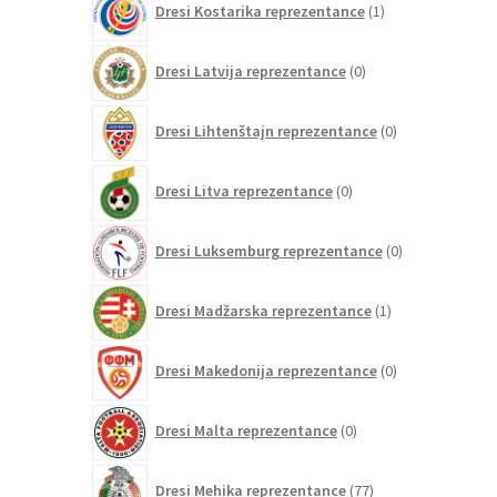
Dresi Kostarika reprezentance
1
izdelek
0
Dresi Latvija reprezentance
0
izdelkov
0
Dresi Lihtenštajn reprezentance
0
izdelkov
0
Dresi Litva reprezentance
0
izdelkov
0
Dresi Luksemburg reprezentance
0
izdelkov
1
Dresi Madžarska reprezentance
1
izdelek
0
Dresi Makedonija reprezentance
0
izdelkov
0
Dresi Malta reprezentance
0
izdelkov
77
Dresi Mehika reprezentance
77