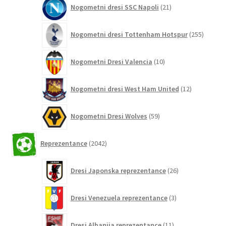
21
Nogometni dresi SSC Napoli
21
izdelkov
255
Nogometni dresi Tottenham Hotspur
255
izdelko
10
Nogometni Dresi Valencia
10
izdelkov
12
Nogometni dresi West Ham United
12
izdelkov
59
Nogometni Dresi Wolves
59
izdelkov
2042
Reprezentance
2042
izdelkov
26
Dresi Japonska reprezentance
26
izdelkov
3
Dresi Venezuela reprezentance
3
izdelki
11
Dresi Albanija reprezentance
11