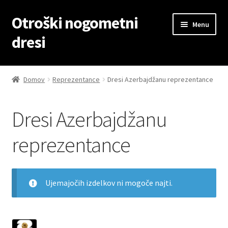
Otroški nogometni
Skip
Skip
Menu
to
to
dresi
navigation
content
Domov
Domov
Reprezentance
Dresi Azerbajdžanu reprezentance
Blog
Dresi Azerbajdžanu
Kontaktiraj nas
reprezentance
Košarica
Moj račun
Ujemajočih izdelkov ni mogoče najti.
Trgovina
1223
Zaključek nakupa