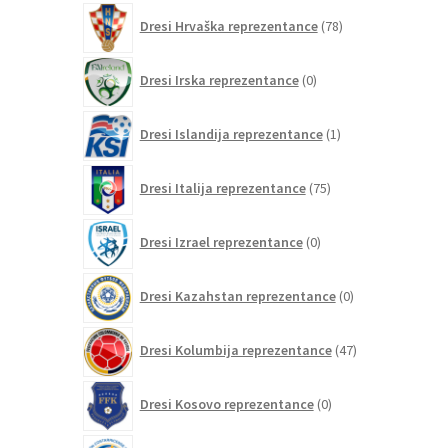
78
Dresi Hrvaška reprezentance
78
izdelkov
0
Dresi Irska reprezentance
0
izdelkov
1
Dresi Islandija reprezentance
1
izdelek
75
Dresi Italija reprezentance
75
izdelkov
0
Dresi Izrael reprezentance
0
izdelkov
0
Dresi Kazahstan reprezentance
0
izdelkov
47
Dresi Kolumbija reprezentance
47
izdelkov
0
Dresi Kosovo reprezentance
0
izdelkov
1