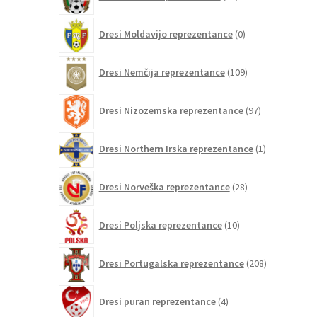
izdelkov
0
Dresi Moldavijo reprezentance
0
izdelkov
109
Dresi Nemčija reprezentance
109
izdelkov
97
Dresi Nizozemska reprezentance
97
izdelkov
1
Dresi Northern Irska reprezentance
1
izdelek
28
Dresi Norveška reprezentance
28
izdelkov
10
Dresi Poljska reprezentance
10
izdelkov
208
Dresi Portugalska reprezentance
208
izdelkov
4
Dresi puran reprezentance
4
izdelki