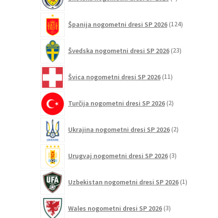
izdelkov
124
Španija nogometni dresi SP 2026
124
izdelkov
23
Švedska nogometni dresi SP 2026
23
izdelkov
11
Švica nogometni dresi SP 2026
11
izdelkov
2
Turčija nogometni dresi SP 2026
2
izdelka
2
Ukrajina nogometni dresi SP 2026
2
izdelka
3
Urugvaj nogometni dresi SP 2026
3
izdelki
1
Uzbekistan nogometni dresi SP 2026
1
izdelek
3
Wales nogometni dresi SP 2026
3
izdelki