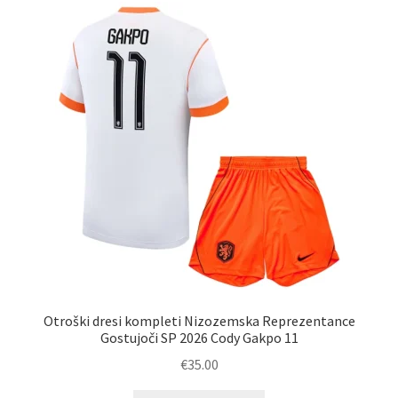
Možnosti
lahko
izberete
na
strani
izdelka
Otroški dresi kompleti Nizozemska Reprezentance
Gostujoči SP 2026 Cody Gakpo 11
€
35.00