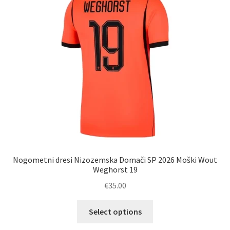
izberete
na
strani
izdelka
Nogometni dresi Nizozemska Domači SP 2026 Moški Wout
Weghorst 19
€
35.00
Ta
Select options
izdelek