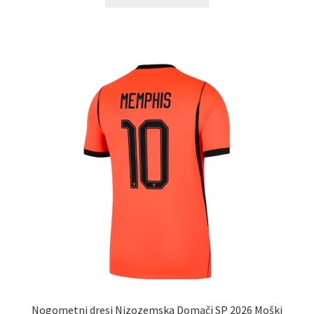
izdelek
ima
več
različic.
Možnosti
lahko
izberete
na
strani
izdelka
Nogometni dresi Nizozemska Domači SP 2026 Moški