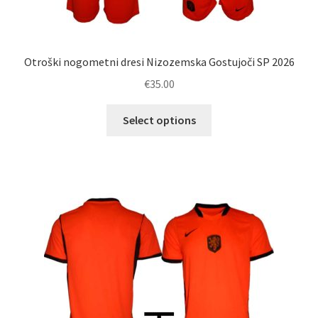
Otroški nogometni dresi Nizozemska Gostujoči SP 2026
€
35.00
Ta
Select options
izdelek
ima
več
različic.
Možnosti
lahko
izberete
na
strani
izdelka