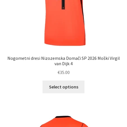
Nogometni dresi Nizozemska Domači SP 2026 Moški Virgil
van Dijk 4
€
35.00
Ta
Select options
izdelek
ima
več
različic.
Možnosti
lahko