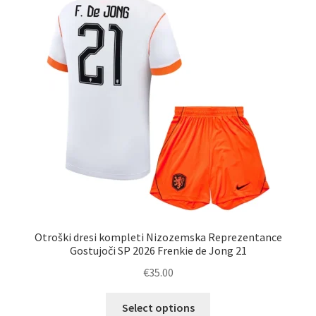
lahko
izberete
na
strani
izdelka
Otroški dresi kompleti Nizozemska Reprezentance
Gostujoči SP 2026 Frenkie de Jong 21
€
35.00
Ta
Select options