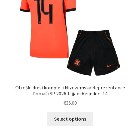
na
strani
izdelka
Otroški dresi kompleti Nizozemska Reprezentance
Domači SP 2026 Tijjani Reijnders 14
€
35.00
Ta
Select options
izdelek
ima
več