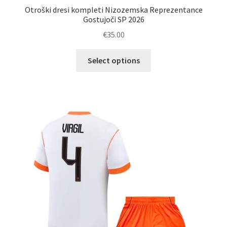
Otroški dresi kompleti Nizozemska Reprezentance
Gostujoči SP 2026
€
35.00
Ta
Select options
izdelek
ima
več
različic.
Možnosti
lahko
izberete
na
strani
izdelka