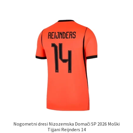
ima
več
različic.
Možnosti
lahko
izberete
na
strani
izdelka
Nogometni dresi Nizozemska Domači SP 2026 Moški
Tijjani Reijnders 14