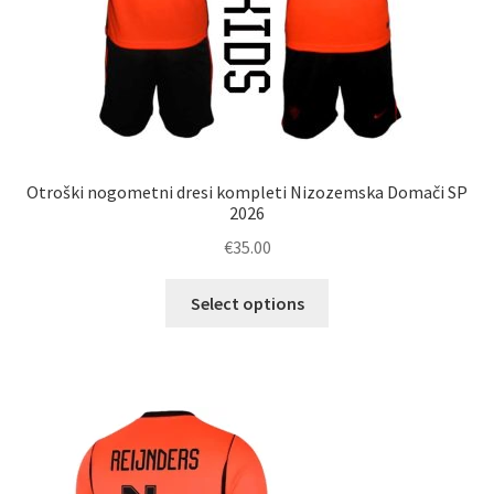
Otroški nogometni dresi kompleti Nizozemska Domači SP
2026
€
35.00
Ta
Select options
izdelek
ima
več
različic.
Možnosti
lahko
izberete