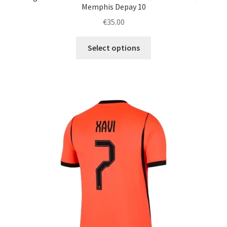
Memphis Depay 10
€
35.00
Ta
Select options
izdelek
ima
več
različic.
Možnosti
lahko
izberete
na
strani
izdelka