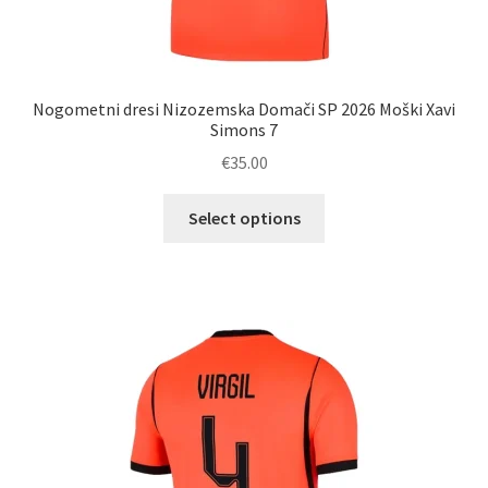
Nogometni dresi Nizozemska Domači SP 2026 Moški Xavi
Simons 7
€
35.00
Ta
Select options
izdelek
ima
več
različic.
Možnosti
lahko
izberete
na
strani
izdelka