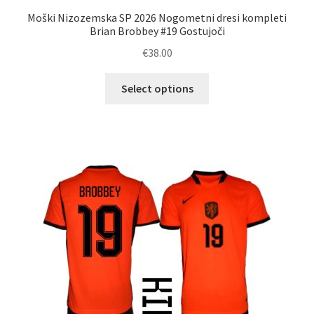
Moški Nizozemska SP 2026 Nogometni dresi kompleti
Brian Brobbey #19 Gostujoči
€
38.00
Ta
Select options
izdelek
ima
več
različic.
Možnosti
lahko
izberete
na
strani
izdelka