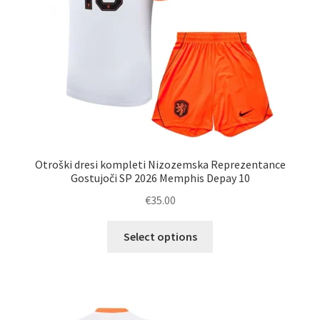
izdelka
Otroški dresi kompleti Nizozemska Reprezentance
Gostujoči SP 2026 Memphis Depay 10
€
35.00
Ta
Select options
izdelek
ima
več
različic.
Možnosti