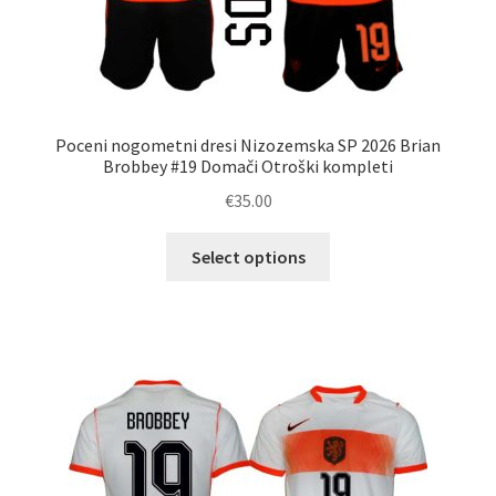
Poceni nogometni dresi Nizozemska SP 2026 Brian
Brobbey #19 Domači Otroški kompleti
€
35.00
Ta
Select options
izdelek
ima
več
različic.
Možnosti
lahko
izberete
na
strani