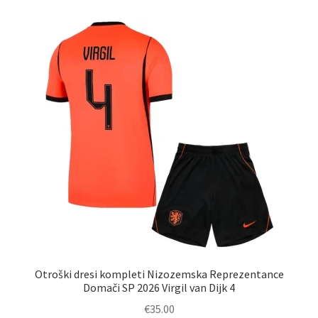
različic.
Možnosti
lahko
izberete
na
strani
izdelka
Otroški dresi kompleti Nizozemska Reprezentance
Domači SP 2026 Virgil van Dijk 4
€
35.00