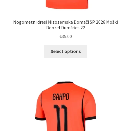
Nogometni dresi Nizozemska Domači SP 2026 Moški
Denzel Dumfries 22
€
35.00
Ta
Select options
izdelek
ima
več
različic.
Možnosti
lahko
izberete
na
strani
izdelka