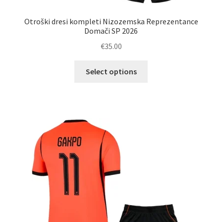
Otroški dresi kompleti Nizozemska Reprezentance
Domači SP 2026
€
35.00
Ta
Select options
izdelek
ima
več
različic.
Možnosti
lahko
izberete
na
strani
izdelka