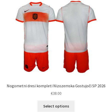
Možnosti
lahko
izberete
na
strani
izdelka
Nogometni dresi kompleti Nizozemska Gostujoči SP 2026
€
38.00
Ta
Select options
izdelek