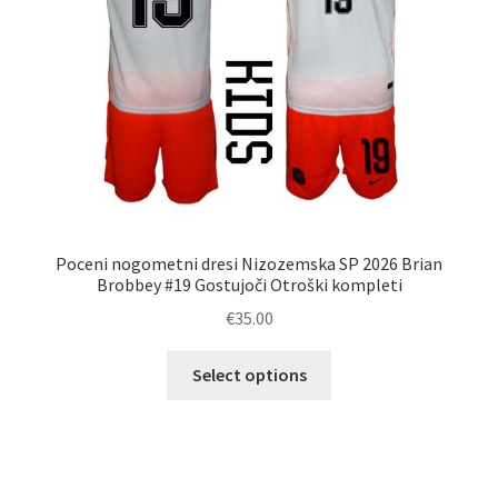
izdelka
Poceni nogometni dresi Nizozemska SP 2026 Brian
Brobbey #19 Gostujoči Otroški kompleti
€
35.00
Ta
Select options
izdelek
ima
več
različic.