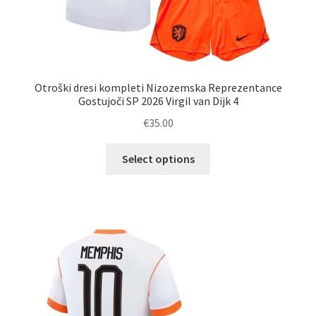
Otroški dresi kompleti Nizozemska Reprezentance
Gostujoči SP 2026 Virgil van Dijk 4
€
35.00
Ta
Select options
izdelek
ima
več
različic.
Možnosti
lahko
izberete
na
strani