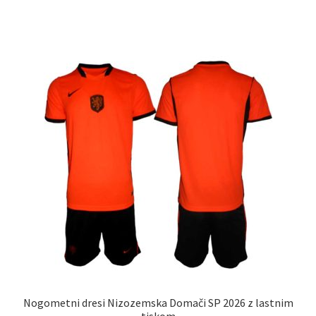
ima
več
različic.
Možnosti
lahko
izberete
na
strani
izdelka
Nogometni dresi Nizozemska Domači SP 2026 z lastnim