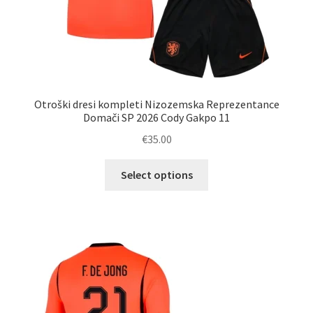
Otroški dresi kompleti Nizozemska Reprezentance
Domači SP 2026 Cody Gakpo 11
€
35.00
Ta
Select options
izdelek
ima
več
različic.
Možnosti
lahko
izberete
na