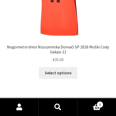
Nogometni dresi Nizozemska Domači SP 2026 Moški Cody
Gakpo 11
€
35.00
Ta
Select options
izdelek
ima
več
različic.
Možnosti
0
lahko
Išči:
Iskanje
izberete