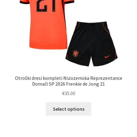
strani
izdelka
Otroški dresi kompleti Nizozemska Reprezentance
Domači SP 2026 Frenkie de Jong 21
€
35.00
Ta
Select options
izdelek
ima
več
različic.