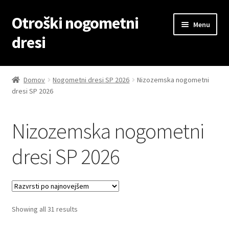
Otroški nogometni
Skip
Skip
Menu
to
to
dresi
navigation
content
Domov
Domov
Nogometni dresi SP 2026
Nizozemska nogometni
dresi SP 2026
Blog
Kontaktiraj nas
Nizozemska nogometni
Košarica
dresi SP 2026
Moj račun
Trgovina
Sorted
Showing all 31 results
by
Zaključek nakupa