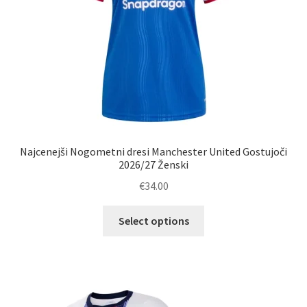
izdelka
Najcenejši Nogometni dresi Manchester United Gostujoči
2026/27 Ženski
€
34.00
Ta
Select options
izdelek
ima
več
različic.
Možnosti