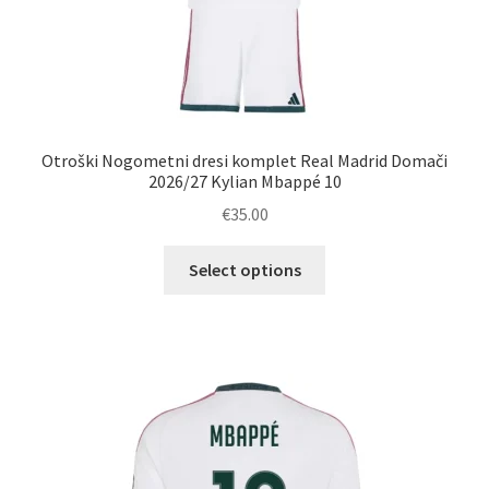
Otroški Nogometni dresi komplet Real Madrid Domači
2026/27 Kylian Mbappé 10
€
35.00
Ta
Select options
izdelek
ima
več
različic.
Možnosti
lahko
izberete
na