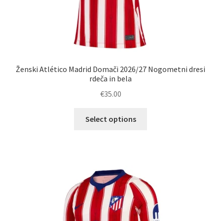
Ženski Atlético Madrid Domači 2026/27 Nogometni dresi
rdeča in bela
€
35.00
Ta
Select options
izdelek
ima
več
različic.
Možnosti
lahko
izberete
na