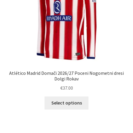
strani
izdelka
Atlético Madrid Domači 2026/27 Poceni Nogometni dresi
Dolgi Rokav
€
37.00
Ta
Select options
izdelek
ima
več
različic.