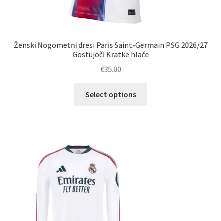
Ženski Nogometni dresi Paris Saint-Germain PSG 2026/27
Gostujoči Kratke hlače
€
35.00
Ta
Select options
izdelek
ima
več
različic.
Možnosti
lahko
izberete
na
strani
izdelka