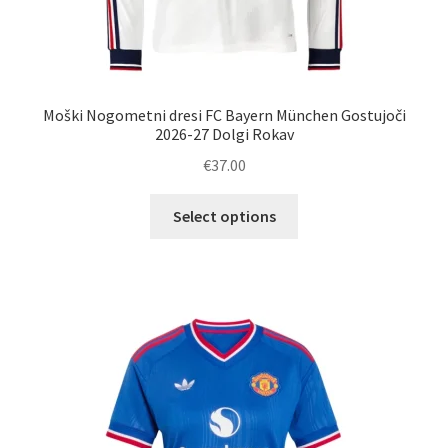
Moški Nogometni dresi FC Bayern München Gostujoči
2026-27 Dolgi Rokav
€
37.00
Ta
Select options
izdelek
ima
več
različic.
Možnosti
lahko
izberete
na
strani