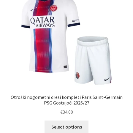
lahko
izberete
na
strani
izdelka
Otroški nogometni dresi kompleti Paris Saint-Germain
PSG Gostujoči 2026/27
€
34.00
Ta
Select options
izdelek