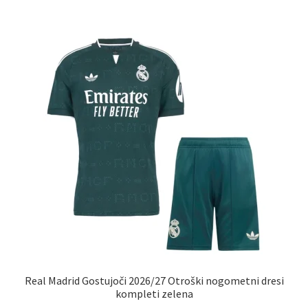
več
različic.
Možnosti
lahko
izberete
na
strani
izdelka
Real Madrid Gostujoči 2026/27 Otroški nogometni dresi
kompleti zelena