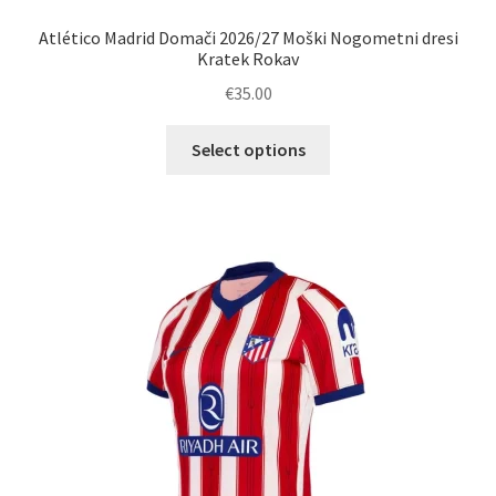
Atlético Madrid Domači 2026/27 Moški Nogometni dresi
Kratek Rokav
€
35.00
Ta
Select options
izdelek
ima
več
različic.
Možnosti
lahko
izberete
na
strani
izdelka