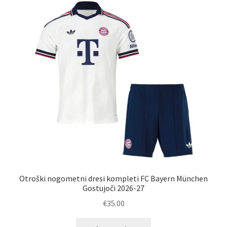
Možnosti
lahko
izberete
na
strani
izdelka
Otroški nogometni dresi kompleti FC Bayern München
Gostujoči 2026-27
€
35.00
Ta