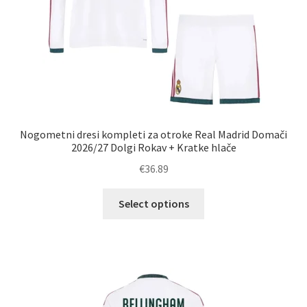
Nogometni dresi kompleti za otroke Real Madrid Domači
2026/27 Dolgi Rokav + Kratke hlače
€
36.89
Ta
Select options
izdelek
ima
več
različic.
Možnosti
lahko