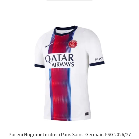
ima
več
različic.
Možnosti
lahko
izberete
na
strani
izdelka
Poceni Nogometni dresi Paris Saint-Germain PSG 2026/27