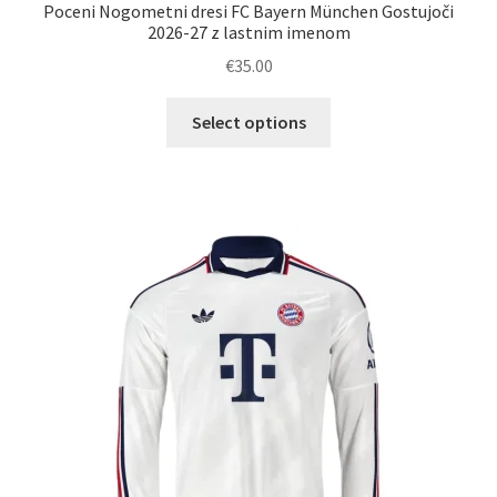
Poceni Nogometni dresi FC Bayern München Gostujoči
2026-27 z lastnim imenom
€
35.00
Ta
Select options
izdelek
ima
več
različic.
Možnosti
lahko
izberete
na
strani
izdelka