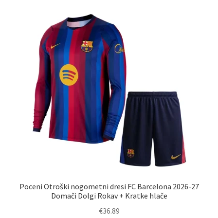
različic.
Možnosti
lahko
izberete
na
strani
izdelka
Poceni Otroški nogometni dresi FC Barcelona 2026-27
Domači Dolgi Rokav + Kratke hlače
€
36.89