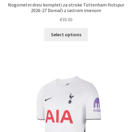
Nogometni dresi kompleti za otroke Tottenham Hotspur
2026-27 Domači z lastnim imenom
€
35.00
Ta
Select options
izdelek
ima
več
različic.
Možnosti
lahko
izberete
na
strani
izdelka