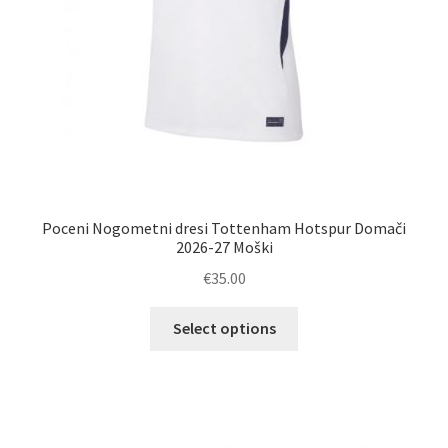
Poceni Nogometni dresi Tottenham Hotspur Domači
2026-27 Moški
€
35.00
Ta
Select options
izdelek
ima
več
različic.
Možnosti