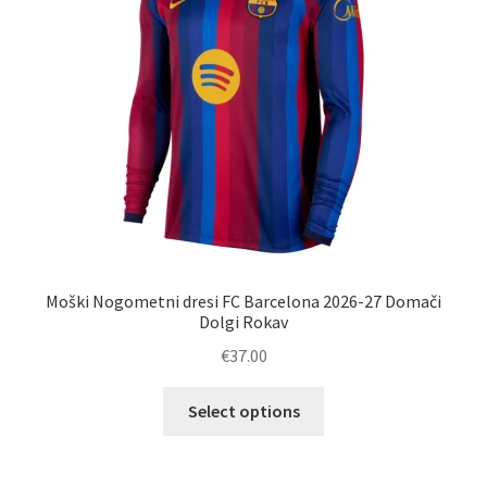
na
strani
izdelka
Moški Nogometni dresi FC Barcelona 2026-27 Domači
Dolgi Rokav
€
37.00
Ta
Select options
izdelek
ima
več