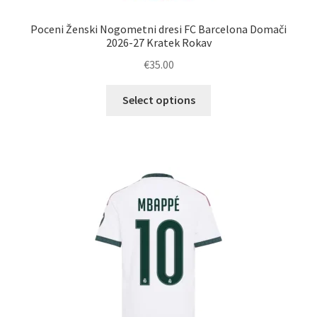
Poceni Ženski Nogometni dresi FC Barcelona Domači
2026-27 Kratek Rokav
€
35.00
Ta
Select options
izdelek
ima
več
različic.
Možnosti
lahko
izberete
na
strani
izdelka