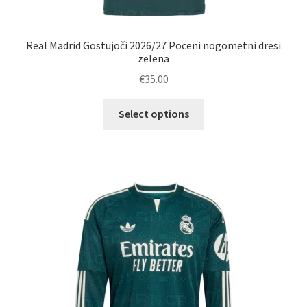
Real Madrid Gostujoči 2026/27 Poceni nogometni dresi
zelena
€
35.00
Ta
Select options
izdelek
ima
več
različic.
Možnosti
lahko
izberete
na
strani
izdelka