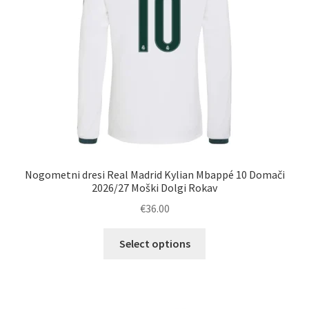
strani
izdelka
Nogometni dresi Real Madrid Kylian Mbappé 10 Domači
2026/27 Moški Dolgi Rokav
€
36.00
Ta
Select options
izdelek
ima
več
različic.