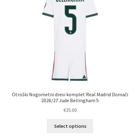
izberete
na
strani
izdelka
Otroški Nogometni dresi komplet Real Madrid Domači
2026/27 Jude Bellingham 5
€
35.00
Ta
Select options
izdelek
ima