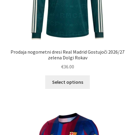
Prodaja nogometni dresi Real Madrid Gostujoči 2026/27
zelena Dolgi Rokav
€
36.00
Ta
Select options
izdelek
ima
več
različic.
Možnosti
lahko
izberete