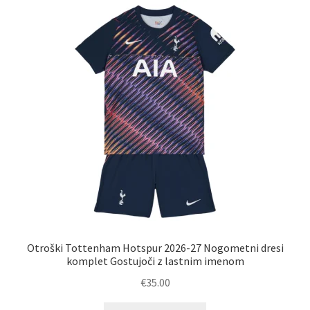
Možnosti
lahko
izberete
na
strani
izdelka
Otroški Tottenham Hotspur 2026-27 Nogometni dresi
komplet Gostujoči z lastnim imenom
€
35.00
Ta