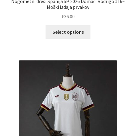
Nogometni dresi Španija SP 2026 Domači Rodrigo #16–
Moški izdaja prvakov
€
36.00
Ta
Select options
izdelek
ima
več
različic.
Možnosti
lahko
izberete
na
strani
izdelka