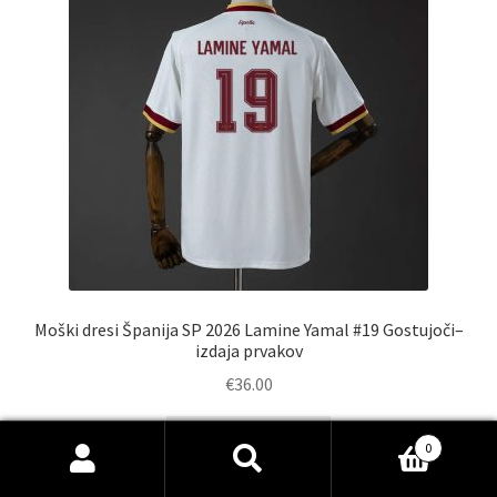
izberete
na
strani
izdelka
Moški dresi Španija SP 2026 Lamine Yamal #19 Gostujoči–
izdaja prvakov
€
36.00
Ta
Select options
0
izdelek
Išči:
Iskanje
ima