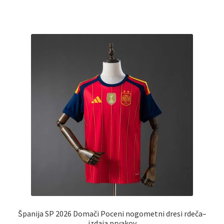
ima
več
različic.
Možnosti
lahko
izberete
na
strani
izdelka
Španija SP 2026 Domači Poceni nogometni dresi rdeča–
izdaja prvakov