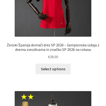
Ženski Španija domači dres SP 2026 – šampionska izdaja z
dvema zvezdicama in značko SP 2026 na rokavu
€
38.00
Ta
Select options
izdelek
ima
več
različic.
Možnosti
lahko