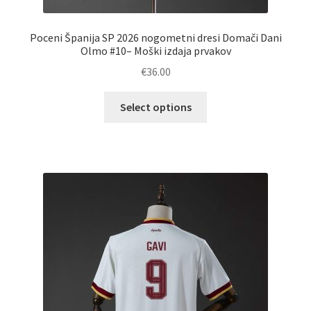
Poceni Španija SP 2026 nogometni dresi Domači Dani
Olmo #10– Moški izdaja prvakov
€
36.00
Ta
Select options
izdelek
ima
več
različic.
Možnosti
lahko
izberete
na
strani
izdelka