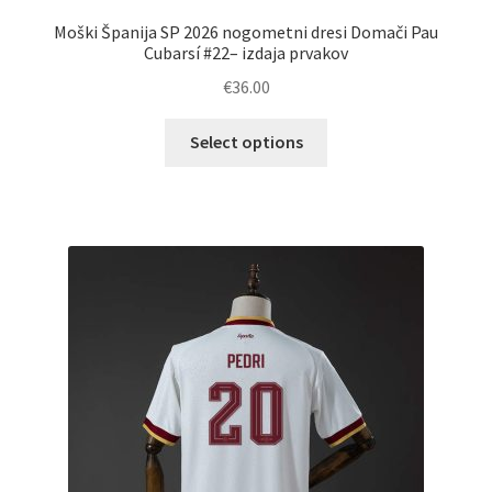
Moški Španija SP 2026 nogometni dresi Domači Pau
Cubarsí #22– izdaja prvakov
€
36.00
Ta
Select options
izdelek
ima
več
različic.
Možnosti
lahko
izberete
na
strani
izdelka