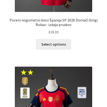
Poceni nogometni dresi Španija SP 2026 Domači Dolgi
Rokav– izdaja prvakov
€
38.00
Ta
Select options
izdelek
ima
več
različic.
Možnosti
lahko
izberete
na
strani
izdelka