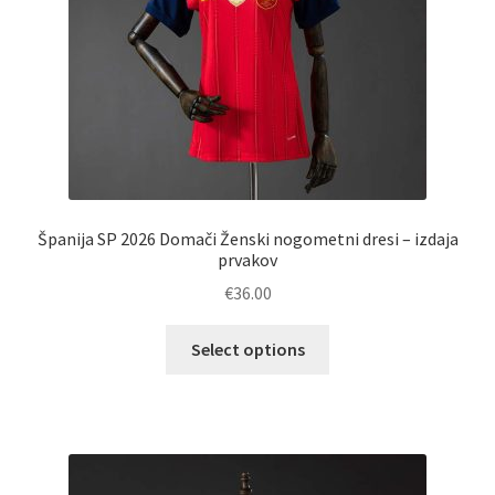
izdelka
Španija SP 2026 Domači Ženski nogometni dresi – izdaja
prvakov
€
36.00
Ta
Select options
izdelek
ima
več
različic.
Možnosti