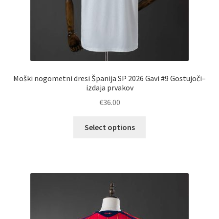
Moški nogometni dresi Španija SP 2026 Gavi #9 Gostujoči–
izdaja prvakov
€
36.00
Ta
Select options
izdelek
ima
več
različic.
Možnosti
lahko
izberete