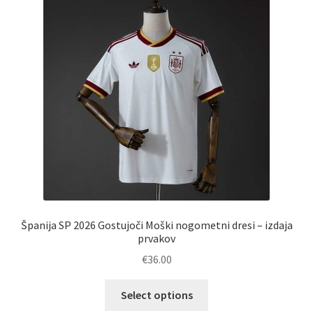
lahko
izberete
na
strani
izdelka
Španija SP 2026 Gostujoči Moški nogometni dresi – izdaja
prvakov
€
36.00
Ta
Select options
izdelek