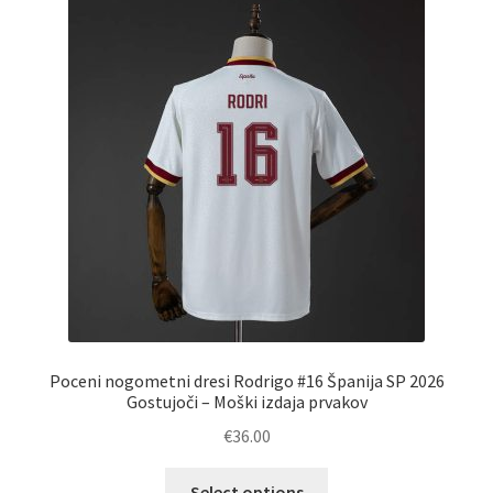
Možnosti
lahko
izberete
na
strani
izdelka
Poceni nogometni dresi Rodrigo #16 Španija SP 2026
Gostujoči – Moški izdaja prvakov
€
36.00
Ta
Select options