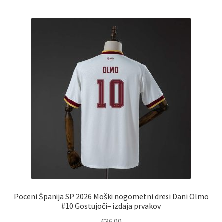
več
različic.
Možnosti
lahko
izberete
na
strani
izdelka
Poceni Španija SP 2026 Moški nogometni dresi Dani Olmo
#10 Gostujoči– izdaja prvakov
€
36.00