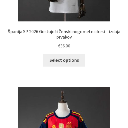
Španija SP 2026 Gostujoči Ženski nogometni dresi – izdaja
prvakov
€
36.00
Ta
Select options
izdelek
ima
več
različic.
Možnosti
lahko
izberete
na
strani