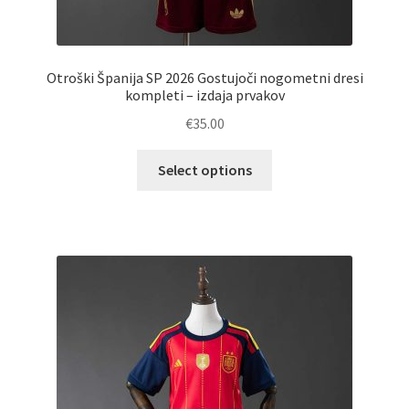
Otroški Španija SP 2026 Gostujoči nogometni dresi
kompleti – izdaja prvakov
€
35.00
Ta
Select options
izdelek
ima
več
različic.
Možnosti
lahko
izberete
na
strani
izdelka