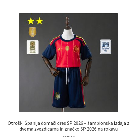
več
različic.
Možnosti
lahko
izberete
na
strani
izdelka
Otroški Španija domači dres SP 2026 – šampionska izdaja z
dvema zvezdicama in značko SP 2026 na rokavu