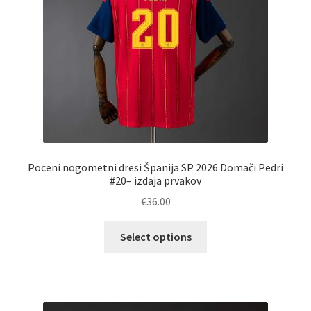
strani
izdelka
Poceni nogometni dresi Španija SP 2026 Domači Pedri
#20– izdaja prvakov
€
36.00
Ta
Select options
izdelek
ima
več
različic.