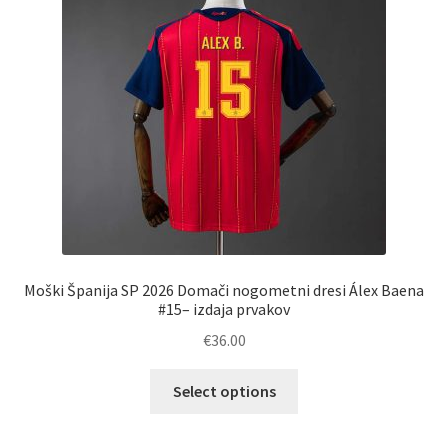
izberete
na
strani
izdelka
Moški Španija SP 2026 Domači nogometni dresi Álex Baena
#15– izdaja prvakov
€
36.00
Ta
Select options
izdelek
ima