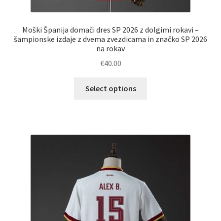
Moški Španija domači dres SP 2026 z dolgimi rokavi –
šampionske izdaje z dvema zvezdicama in značko SP 2026
na rokav
€
40.00
Ta
Select options
izdelek
ima
več
različic.
Možnosti
lahko
izberete
na
strani
izdelka