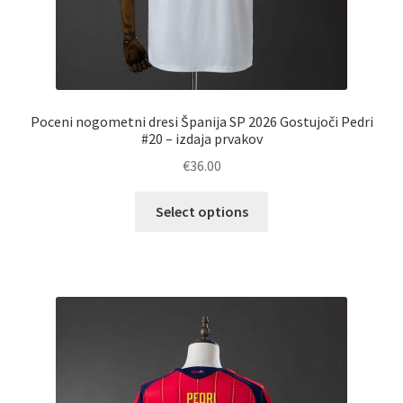
Poceni nogometni dresi Španija SP 2026 Gostujoči Pedri
#20 – izdaja prvakov
€
36.00
Ta
Select options
izdelek
ima
več
različic.
Možnosti
lahko
izberete
na