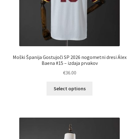
Moški Španija Gostujoči SP 2026 nogometni dresi Álex
Baena #15 – izdaja prvakov
€
36.00
Ta
Select options
izdelek
ima
več
različic.
Možnosti
lahko