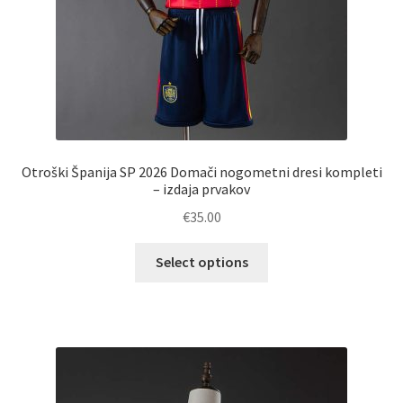
Otroški Španija SP 2026 Domači nogometni dresi kompleti
– izdaja prvakov
€
35.00
Ta
Select options
izdelek
ima
več
različic.
Možnosti
lahko