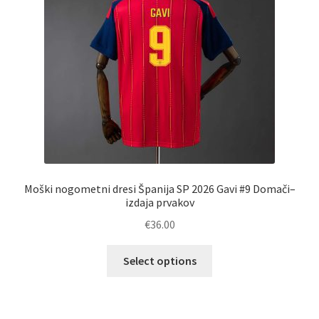
na
strani
izdelka
Moški nogometni dresi Španija SP 2026 Gavi #9 Domači–
izdaja prvakov
€
36.00
Ta
Select options
izdelek
ima
več