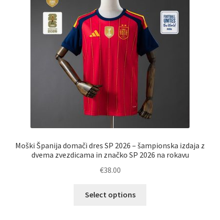
izberete
na
strani
izdelka
Moški Španija domači dres SP 2026 – šampionska izdaja z
dvema zvezdicama in značko SP 2026 na rokavu
€
38.00
Ta
Select options
izdelek
ima