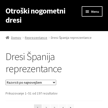
Otroški nogometni
Skip
Skip
Menu
to
to
dresi
navigation
content
Domov
Domov
Reprezentance
Dresi Španija reprezentance
Blog
Dresi Španija
Kontaktiraj nas
reprezentance
Košarica
Moj račun
Sorted
Prikazovanje 1–51 od 197 rezultatov
Trgovina
by
latest
Zaključek nakupa