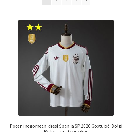
1
2
3
4
Poceni nogometni dresi Španija SP 2026 Gostujoči Dolgi
Rokav– izdaja prvakov