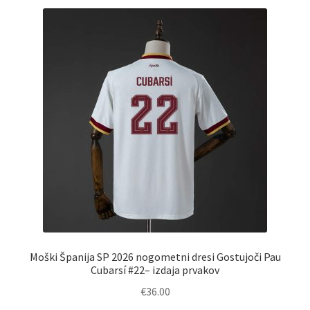
različic.
Možnosti
lahko
izberete
na
strani
izdelka
Moški Španija SP 2026 nogometni dresi Gostujoči Pau
Cubarsí #22– izdaja prvakov
€
36.00