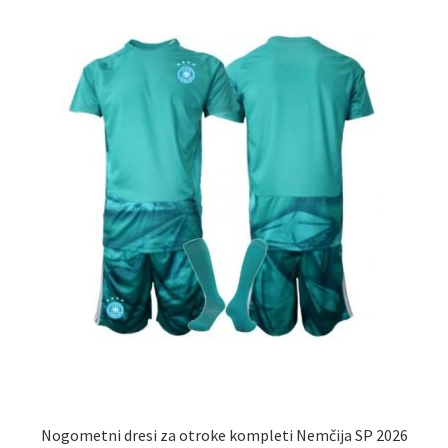
lahko
izberete
na
strani
izdelka
Nogometni dresi za otroke kompleti Nemčija SP 2026