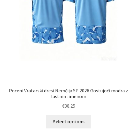
Poceni Vratarski dresi Nemčija SP 2026 Gostujoči modra z
lastnim imenom
€
38.25
Ta
Select options
izdelek
ima