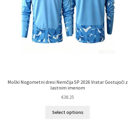
Moški Nogometni dresi Nemčija SP 2026 Vratar Gostujoči z
lastnim imenom
€
38.25
Ta
Select options
izdelek
ima
več