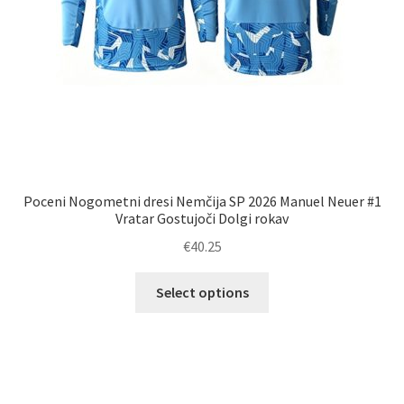
Poceni Nogometni dresi Nemčija SP 2026 Manuel Neuer #1
Vratar Gostujoči Dolgi rokav
€
40.25
Ta
Select options
izdelek
ima
več
različic.
Možnosti