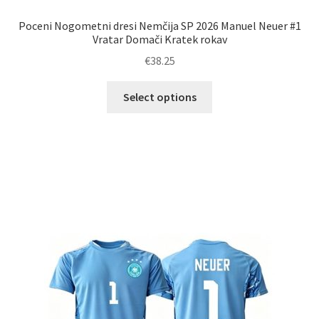
Poceni Nogometni dresi Nemčija SP 2026 Manuel Neuer #1
Vratar Domači Kratek rokav
€
38.25
Ta
Select options
izdelek
ima
več
različic.
Možnosti
lahko
izberete
na
strani
izdelka