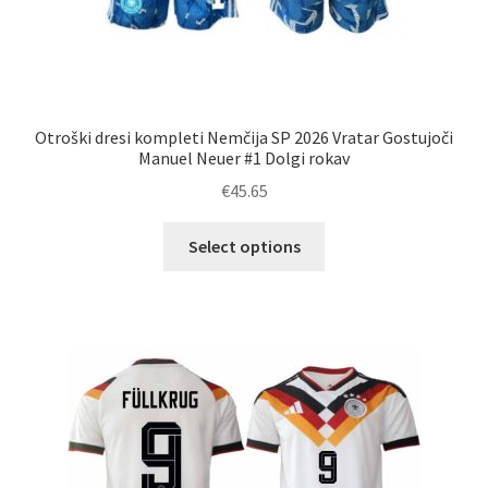
Otroški dresi kompleti Nemčija SP 2026 Vratar Gostujoči
Manuel Neuer #1 Dolgi rokav
€
45.65
Ta
Select options
izdelek
ima
več
različic.
Možnosti
lahko
izberete
na
strani