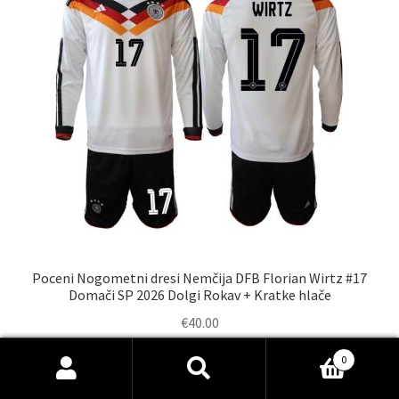
izberete
na
strani
izdelka
Poceni Nogometni dresi Nemčija DFB Florian Wirtz #17
Domači SP 2026 Dolgi Rokav + Kratke hlače
€
40.00
Ta
0
Select options
izdelek
Išči:
Iskanje