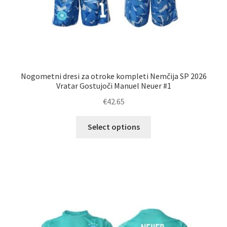
Nogometni dresi za otroke kompleti Nemčija SP 2026
Vratar Gostujoči Manuel Neuer #1
€
42.65
Ta
Select options
izdelek
ima
več
različic.
Možnosti
lahko
izberete
na