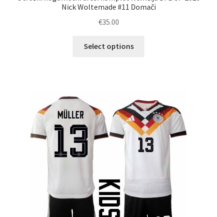
Nick Woltemade #11 Domači
€
35.00
Ta
Select options
izdelek
ima
več
različic.
Možnosti
lahko
izberete
na
strani
izdelka