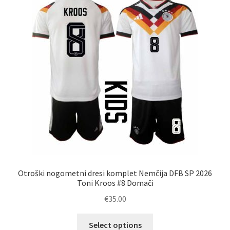
lahko
izberete
na
strani
izdelka
Otroški nogometni dresi komplet Nemčija DFB SP 2026
Toni Kroos #8 Domači
€
35.00
Ta
Select options