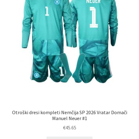
strani
izdelka
Otroški dresi kompleti Nemčija SP 2026 Vratar Domači
Manuel Neuer #1
€
45.65