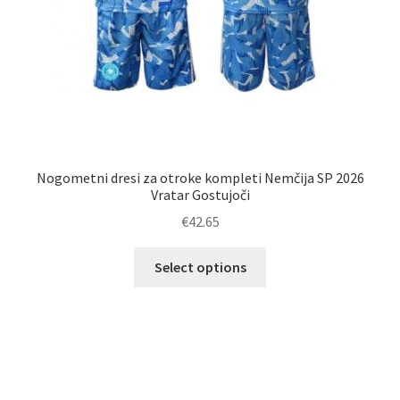
Nogometni dresi za otroke kompleti Nemčija SP 2026
Vratar Gostujoči
€
42.65
Ta
Select options
izdelek
ima
več
različic.
Možnosti
lahko