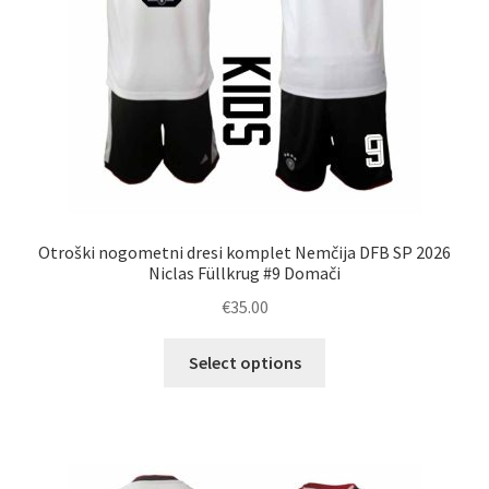
izdelka
Otroški nogometni dresi komplet Nemčija DFB SP 2026
Niclas Füllkrug #9 Domači
€
35.00
Ta
Select options
izdelek
ima
več
različic.
Možnosti