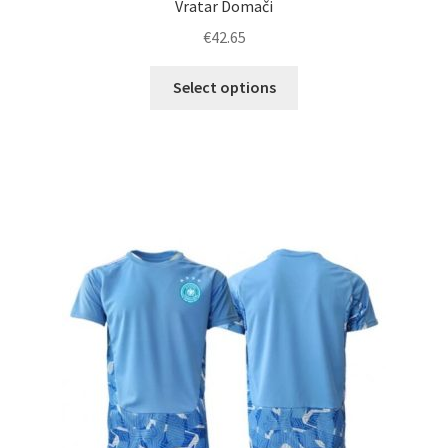
Vratar Domači
€
42.65
Ta
Select options
izdelek
ima
več
različic.
Možnosti
lahko
izberete
na
strani
izdelka