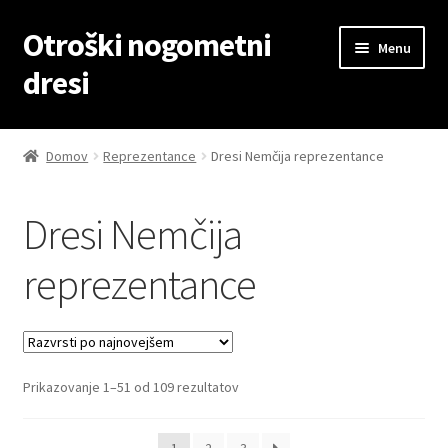
Otroški nogometni
Skip
Skip
Menu
to
to
dresi
navigation
content
Domov
Domov
Reprezentance
Dresi Nemčija reprezentance
Blog
Dresi Nemčija
Kontaktiraj nas
reprezentance
Košarica
Moj račun
Sorted
Prikazovanje 1–51 od 109 rezultatov
Trgovina
by
latest
Zaključek nakupa