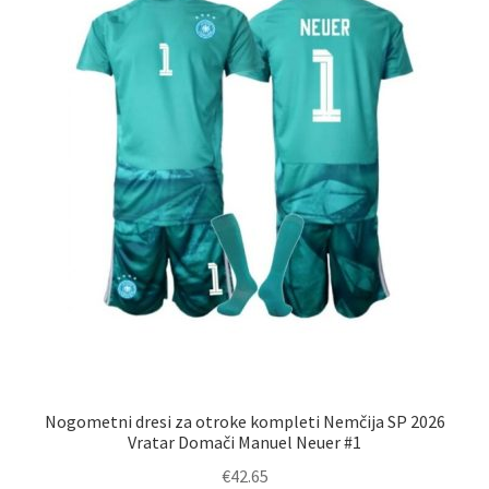
na
strani
izdelka
Nogometni dresi za otroke kompleti Nemčija SP 2026
Vratar Domači Manuel Neuer #1
€
42.65