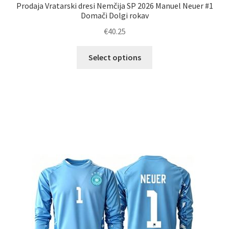
Prodaja Vratarski dresi Nemčija SP 2026 Manuel Neuer #1
Domači Dolgi rokav
€
40.25
Ta
Select options
izdelek
ima
več
različic.
Možnosti
lahko
izberete
na
strani
izdelka