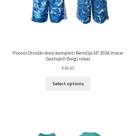
Poceni Otroški dresi kompleti Nemčija SP 2026 Vratar
Gostujoči Dolgi rokav
€
45.65
Ta
Select options
izdelek
ima
več
različic.
Možnosti
lahko
izberete