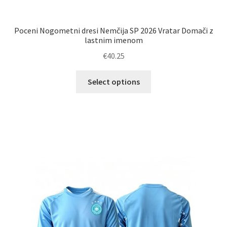
Poceni Nogometni dresi Nemčija SP 2026 Vratar Domači z
lastnim imenom
€
40.25
Ta
Select options
izdelek
ima
več
različic.
Možnosti
lahko
izberete
na
strani
izdelka