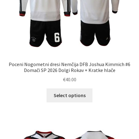
Poceni Nogometni dresi Nemčija DFB Joshua Kimmich #6
Domači SP 2026 Dolgi Rokav + Kratke hlače
€
40.00
Ta
Select options
izdelek
ima
več
različic.
Možnosti
lahko