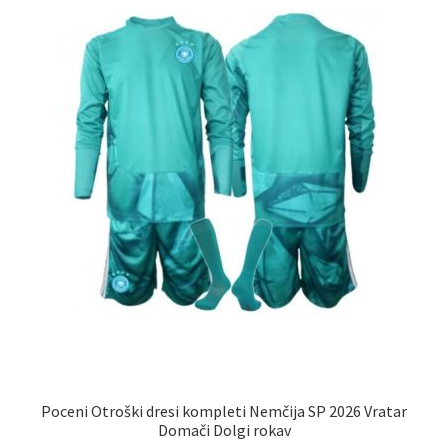
izberete
na
strani
izdelka
Poceni Otroški dresi kompleti Nemčija SP 2026 Vratar
Domači Dolgi rokav