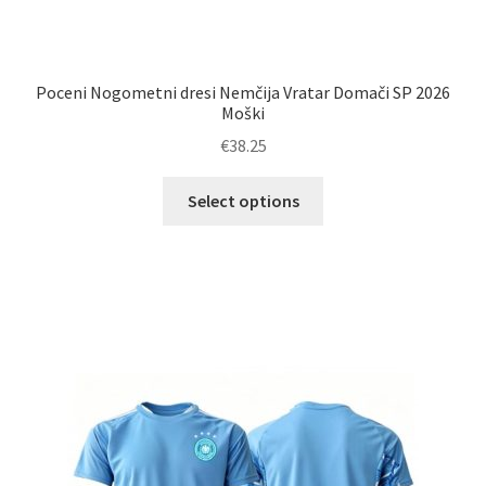
Poceni Nogometni dresi Nemčija Vratar Domači SP 2026
Moški
€
38.25
Ta
Select options
izdelek
ima
več
različic.
Možnosti
lahko
izberete
na
strani
izdelka