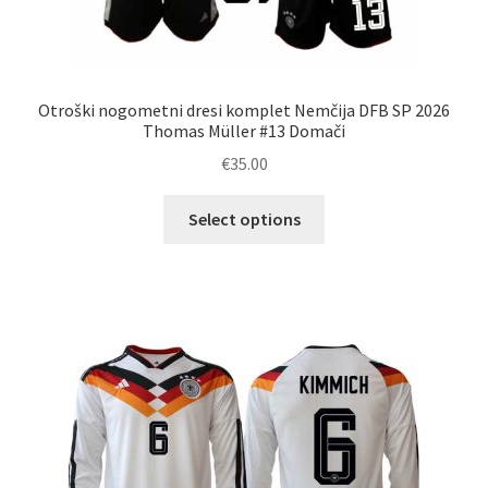
Otroški nogometni dresi komplet Nemčija DFB SP 2026
Thomas Müller #13 Domači
€
35.00
Ta
Select options
izdelek
ima
več
različic.
Možnosti
lahko
izberete
na
strani
izdelka