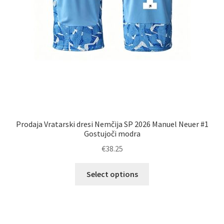
Prodaja Vratarski dresi Nemčija SP 2026 Manuel Neuer #1
Gostujoči modra
€
38.25
Ta
Select options
izdelek
ima
več
različic.