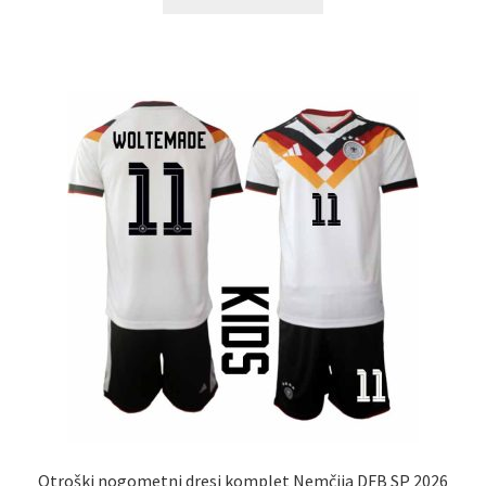
izdelek
ima
več
različic.
Možnosti
lahko
izberete
na
strani
izdelka
Otroški nogometni dresi komplet Nemčija DFB SP 2026