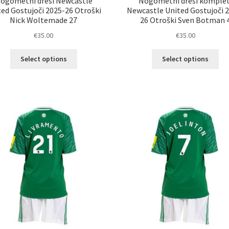
ogometni dresi Newcastle
Nogometni dresi komplet
ted Gostujoči 2025-26 Otroški
Newcastle United Gostujoči 
Nick Woltemade 27
26 Otroški Sven Botman 
€
35.00
€
35.00
Ta
Ta
Select options
Select options
izdelek
izd
ima
im
več
ve
različic.
razl
Možnosti
Mož
lahko
lah
izberete
izb
na
na
strani
str
izdelka
izd