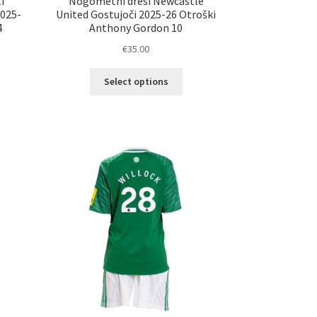
i
Nogometni dresi Newcastle
2025-
United Gostujoči 2025-26 Otroški
4
Anthony Gordon 10
€
35.00
Ta
Select options
elek
izdelek
a
ima
č
več
ičic.
različic.
nosti
Možnosti
ko
lahko
erete
izberete
na
ani
strani
elka
izdelka