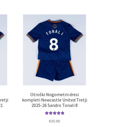
a
Možnosti
č
lahko
ičic.
izberete
nosti
na
ko
strani
erete
izdelka
ani
elka
i
Otroški Nogometni dresi
retji
kompleti Newcastle United Tretji
21
2025-26 Sandro Tonali 8
Ocenjeno
€
35.00
5.00
od 5