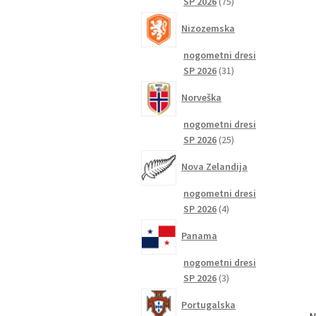
75
SP 2026
75
izdelkov
Nizozemska
nogometni dresi
31
SP 2026
31
izdelkov
Norveška
nogometni dresi
25
SP 2026
25
izdelkov
Nova Zelandija
nogometni dresi
4
SP 2026
4
izdelki
Panama
nogometni dresi
3
SP 2026
3
izdelki
Portugalska