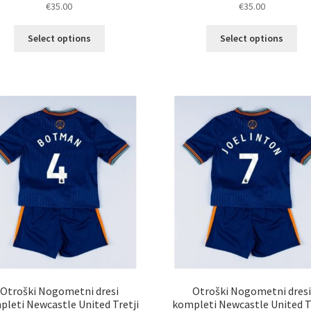
€
35.00
€
35.00
Ta
Ta
Select options
Select options
izdelek
izd
ima
im
več
ve
različic.
razl
Možnosti
Mož
lahko
lah
izberete
izb
na
na
strani
str
izdelka
izd
Otroški Nogometni dresi
Otroški Nogometni dres
leti Newcastle United Tretji
kompleti Newcastle United T