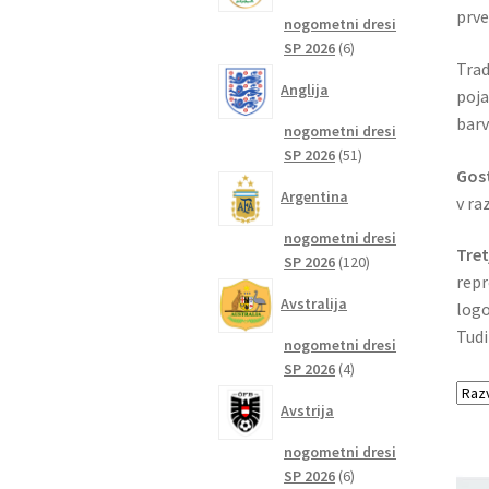
prve
nogometni dresi
6
SP 2026
6
Trad
izdelkov
Anglija
poja
barv
nogometni dresi
51
SP 2026
51
Gost
izdelkov
Argentina
v ra
nogometni dresi
Tret
120
SP 2026
120
repr
izdelkov
Avstralija
logo
Tudi
nogometni dresi
4
SP 2026
4
izdelki
Avstrija
nogometni dresi
6
SP 2026
6