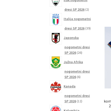
Irak nogometni
2
dresi SP 2026
2
izdelka
Italija nogometni
39
dresi SP 2026
39
izdelkov
Japonska
nogometni dresi
26
SP 2026
26
izdelkov
Južna Afrika
nogometni dresi
6
SP 2026
6
izdelkov
Kanada
nogometni dresi
12
komp
SP 2026
12
2
izdelkov
Kolumbija