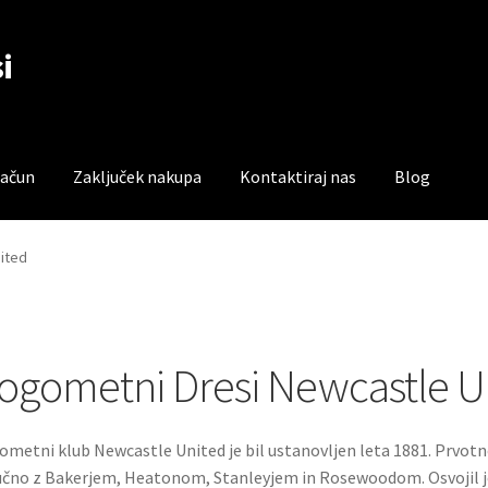
i
račun
Zaključek nakupa
Kontaktiraj nas
Blog
čun
Trgovina
Zaključek nakupa
ited
ogometni Dresi Newcastle U
metni klub Newcastle United je bil ustanovljen leta 1881. Prvotno
učno z Bakerjem, Heatonom, Stanleyjem in Rosewoodom. Osvojil je 