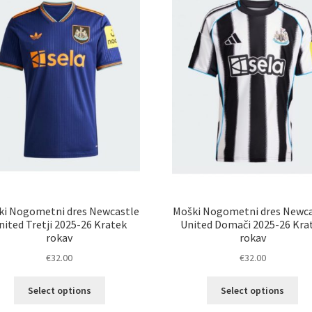
ki Nogometni dres Newcastle
Moški Nogometni dres Newca
nited Tretji 2025-26 Kratek
United Domači 2025-26 Kra
rokav
rokav
€
32.00
€
32.00
Ta
Ta
Select options
Select options
izdelek
izd