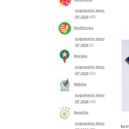
nogometni dresi
47
SP 2026
47
izdelkov
Madžarska
nogometni dresi
1
SP 2026
1
izdelek
Maroko
nogometni dresi
23
SP 2026
23
izdelkov
Mehika
nogometni dresi
32
SP 2026
32
izdelkov
Nemčija
nogometni dresi
komp