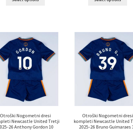
izdelek
izd
ima
im
več
ve
različic.
razl
Možnosti
Mož
lahko
lah
izberete
izb
na
na
strani
str
izdelka
izd
Otroški Nogometni dresi
Otroški Nogometni dres
leti Newcastle United Tretji
kompleti Newcastle United T
025-26 Anthony Gordon 10
2025-26 Bruno Guimaraes 