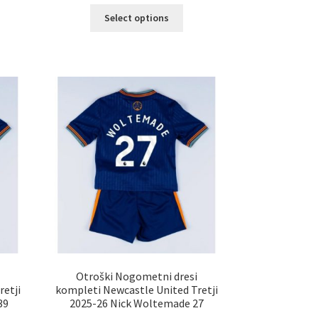
elek
Ta
Select options
a
izdelek
č
ima
ičic.
več
nosti
različic.
ko
Možnosti
erete
lahko
izberete
ani
na
elka
strani
izdelka
i
Otroški Nogometni dresi
retji
kompleti Newcastle United Tretji
39
2025-26 Nick Woltemade 27