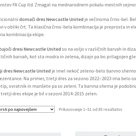
nstev FA Cup itd. Zmagal na mednarodnem pokalu mestnih sejmov 
icionalni
domači dres Newcastle United
je večinoma črno-bel. Bel
vi v obliki črt. Ta klasična črno-bela kombinacija je preprosta in e
na kombinacija ekipe.
ujoči dresi Newcastle United
so na voljo v različnih barvah in diza
zličnih barvah, kot sta modra in zelena, dizajn pa bo prilagojen gle
ji dres Newcastle United
je imel nekoč zeleno-belo barvno shemo
ezentance. Na primer, tretji dres za sezono 2022–2023 ima belo o
tip, ovratnik in manšete pa so zeleni. Ta barvna shema je podobna
 tretji dres ekipe je bil v sezoni 2014-2015 zelen.
Sorted
Prikazovanje 1–51 od 85 rezultatov
by
latest