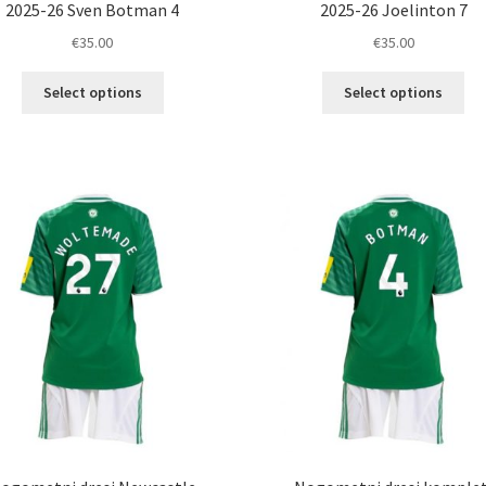
2025-26 Sven Botman 4
2025-26 Joelinton 7
€
35.00
€
35.00
Ta
Ta
Select options
Select options
izdelek
izd
ima
im
več
ve
različic.
razl
Možnosti
Mož
lahko
lah
izberete
izb
na
na
strani
str
izdelka
izd