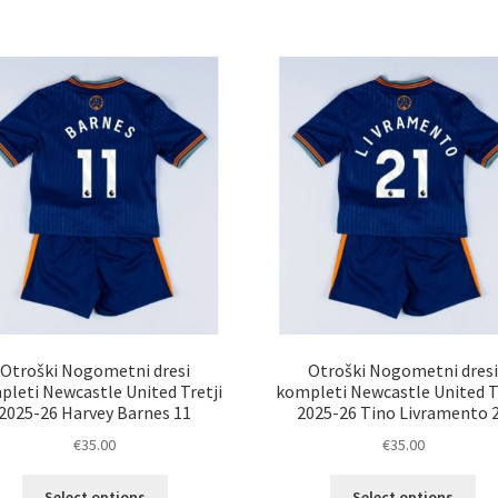
ima
im
več
ve
različic.
razl
Možnosti
Mož
lahko
lah
izberete
izb
na
na
strani
str
izdelka
izd
Otroški Nogometni dresi
Otroški Nogometni dres
leti Newcastle United Tretji
kompleti Newcastle United T
2025-26 Harvey Barnes 11
2025-26 Tino Livramento 
€
35.00
€
35.00
Ta
Ta
Select options
Select options