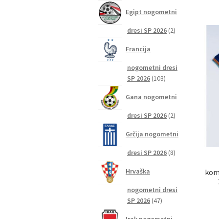
izdelkov
Egipt nogometni
2
dresi SP 2026
2
izdelka
Francija
nogometni dresi
103
SP 2026
103
izdelki
Gana nogometni
2
dresi SP 2026
2
izdelka
Grčija nogometni
8
dresi SP 2026
8
izdelkov
Hrvaška
komp
nogometni dresi
47
SP 2026
47
izdelkov