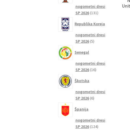
N
Uni
nogometni dresi
131
SP 2026
131
izdelkov
Republika Koreja
nogometni dresi
5
SP 2026
5
izdelkov
Senegal
nogometni dresi
16
SP 2026
16
izdelkov
Škotska
nogometni dresi
6
SP 2026
6
izdelkov
Španija
nogometni dresi
124
SP 2026
124