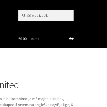
Išči:
Iskanje
€
0.00
0 items
nited
 je bil kombinacija več majhnih klubov,
skupno 4 prvenstva angleške najvišje lige, 6