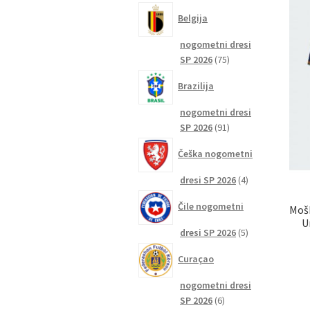
izdelkov
Belgija
nogometni dresi
75
SP 2026
75
izdelkov
Brazilija
nogometni dresi
91
SP 2026
91
izdelkov
Češka nogometni
4
dresi SP 2026
4
izdelki
Čile nogometni
Moš
U
5
dresi SP 2026
5
izdelkov
Curaçao
nogometni dresi
6
SP 2026
6