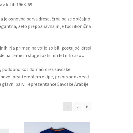
v letih 1968-69.
a je osnovna barva dresa, črna pa se običajno
legantna, zelo prepoznavna in je tudi ikonična
jnih. Na primer, na voljo so bili gostujoči dresi
de na teme in sloge različnih letnih časov.
, podobno kot domači dres savdske
snovo, prsni emblem ekipe, prsni sponzorski
 glavni barvi reprezentance Savdske Arabije.
1
2