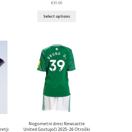
€
35.00
Ta
Select options
elek
izdelek
a
ima
č
več
ičic.
različic.
nosti
Možnosti
ko
lahko
erete
izberete
na
ani
strani
elka
izdelka
i
Nogometni dresi Newcastle
retji
United Gostujoči 2025-26 Otroški