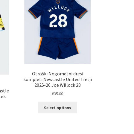
Otroški Nogometni dresi
kompleti Newcastle United Tretji
2025-26 Joe Willock 28
stle
€
35.00
tek
Ta
Select options
izdelek
ima
več
elek
različic.