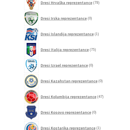
Dresi Hrvaška reprezentance
78
izdelkov
0
Dresi Irska reprezentance
0
izdelkov
1
Dresi Islandija reprezentance
1
izdelek
75
Dresi Italija reprezentance
75
izdelkov
0
Dresi Izrael reprezentance
0
izdelkov
0
Dresi Kazahstan reprezentance
0
izdelkov
47
Dresi Kolumbija reprezentance
47
izdelkov
0
Dresi Kosovo reprezentance
0
izdelkov
1
Dresi Kostarika reprezentance
1