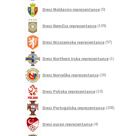
0
Dresi Moldavijo reprezentance
0
izdelkov
109
Dresi Nemčija reprezentance
109
izdelkov
97
Dresi Nizozemska reprezentance
97
izdelkov
1
Dresi Northern Irska reprezentance
1
izdelek
28
Dresi Norveška reprezentance
28
izdelkov
10
Dresi Poljska reprezentance
10
izdelkov
208
Dresi Portugalska reprezentance
208
izdelkov
4
Dresi puran reprezentance
4
izdelki