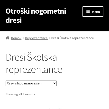
Otroški nogometni
Skip
Skip
Menu
to
to
dresi
navigation
content
Domov
Domov
Reprezentance
Dresi Škotska reprezentance
Blog
Dresi Škotska
Kontaktiraj nas
reprezentance
Košarica
Moj račun
Sorted
Showing all 3 results
Trgovina
by
latest
Zaključek nakupa