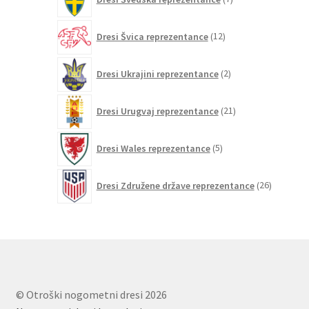
izdelkov
12
Dresi Švica reprezentance
12
izdelkov
2
Dresi Ukrajini reprezentance
2
izdelka
21
Dresi Urugvaj reprezentance
21
izdelkov
5
Dresi Wales reprezentance
5
izdelkov
26
Dresi Združene države reprezentance
26
izdelkov
© Otroški nogometni dresi 2026