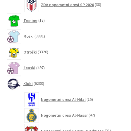
38
ZDA nogometni dresi SP 2026
38
izdelkov
13
Trening
13
izdelkov
3881
Moški
3881
izdelkov
3320
Otroški
3320
izdelkov
497
Ženski
497
izdelkov
6200
Klubi
6200
izdelkov
16
Nogometni dresi Al-Hilal
16
izdelkov
42
Nogometni dresi Al-Nassr
42
izdelkov
31
Nogometni dresi Bayer Leverkusen
31