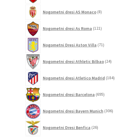
8
Nogometni dresi AS Monaco
8
izdelkov
121
Nogometni dresi As Roma
121
izdelkov
71
Nogometni Dresi Aston Villa
71
izdelkov
24
Nogometni dresi Athletic Bilbao
24
izdelkov
184
Nogometni dresi Atletico Madrid
184
izdelkov
695
Nogometni dresi Barcelona
695
izdelkov
306
Nogometni dresi Bayern Munich
306
izdelkov
26
Nogometni Dresi Benfica
26
izdelkov