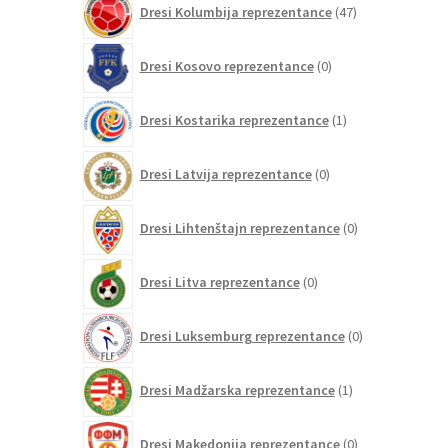
Dresi Kolumbija reprezentance
47
izdelkov
0
Dresi Kosovo reprezentance
0
izdelkov
1
Dresi Kostarika reprezentance
1
izdelek
0
Dresi Latvija reprezentance
0
izdelkov
0
Dresi Lihtenštajn reprezentance
0
izdelkov
0
Dresi Litva reprezentance
0
izdelkov
0
Dresi Luksemburg reprezentance
0
izdelkov
1
Dresi Madžarska reprezentance
1
izdelek
0
Dresi Makedonija reprezentance
0