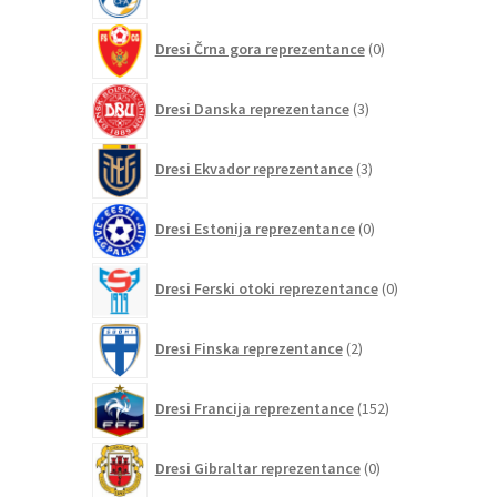
0
Dresi Črna gora reprezentance
0
izdelkov
3
Dresi Danska reprezentance
3
izdelki
3
Dresi Ekvador reprezentance
3
izdelki
0
Dresi Estonija reprezentance
0
izdelkov
0
Dresi Ferski otoki reprezentance
0
izdelkov
2
Dresi Finska reprezentance
2
izdelka
152
Dresi Francija reprezentance
152
izdelkov
0
Dresi Gibraltar reprezentance
0
izdelkov