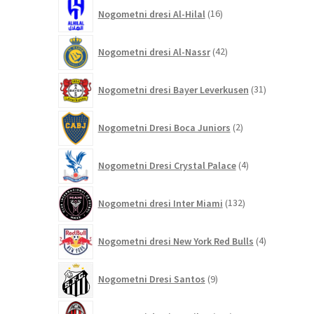
16
Nogometni dresi Al-Hilal
16
izdelkov
42
Nogometni dresi Al-Nassr
42
izdelkov
31
Nogometni dresi Bayer Leverkusen
31
izdelkov
2
Nogometni Dresi Boca Juniors
2
izdelka
4
Nogometni Dresi Crystal Palace
4
izdelki
132
Nogometni dresi Inter Miami
132
izdelkov
4
Nogometni dresi New York Red Bulls
4
izdelki
9
Nogometni Dresi Santos
9
izdelkov
211