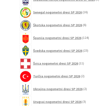
izdel
16
Senegal nogometni dresi SP 2026
16
izdelkov
6
Škotska nogometni dresi SP 2026
6
izdelkov
124
Španija nogometni dresi SP 2026
124
izdelkov
23
Švedska nogometni dresi SP 2026
23
izdelkov
11
Švica nogometni dresi SP 2026
11
izdelkov
2
Turčija nogometni dresi SP 2026
2
izdelka
2
Ukrajina nogometni dresi SP 2026
2
izdelka
3
Urugvaj nogometni dresi SP 2026
3
izdelki