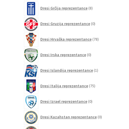
8
Dresi Grčija reprezentance
8
izdelkov
0
Dresi Gruzija reprezentance
0
izdelkov
78
Dresi Hrvaška reprezentance
78
izdelkov
0
Dresi Irska reprezentance
0
izdelkov
1
Dresi Islandija reprezentance
1
izdelek
75
Dresi Italija reprezentance
75
izdelkov
0
Dresi Izrael reprezentance
0
izdelkov
0
Dresi Kazahstan reprezentance
0
izdelkov
47