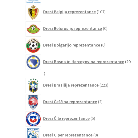
107
Dresi Belgija reprezentance
107
izdelkov
0
Dresi Belorusijo reprezentance
0
izdelkov
0
Dresi Bolgarijo reprezentance
0
izdelkov
Dresi Bosna in Hercegovina reprezentance
20
20
izdelkov
223
Dresi Brazilija reprezentance
223
izdelkov
2
Dresi Češčina reprezentance
2
izdelka
5
Dresi Čile reprezentance
5
izdelkov
0
Dresi Ciper reprezentance
0
izdelkov