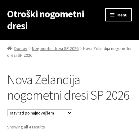
Otroški nogometni
Skip
Skip
Menu
to
to
dresi
navigation
content
Domov
Domov
Nogometni dresi SP 2026
Nova Zelandija nogometni
dresi SP 2026
Blog
Kontaktiraj nas
Nova Zelandija
Košarica
nogometni dresi SP 2026
Moj račun
Trgovina
Sorted
Showing all 4 results
by
Zaključek nakupa