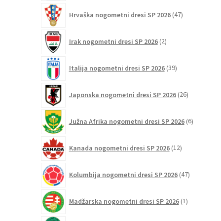
47
Hrvaška nogometni dresi SP 2026
47
izdelkov
2
Irak nogometni dresi SP 2026
2
izdelka
39
Italija nogometni dresi SP 2026
39
izdelkov
26
Japonska nogometni dresi SP 2026
26
izdelkov
6
Južna Afrika nogometni dresi SP 2026
6
izdelkov
12
Kanada nogometni dresi SP 2026
12
izdelkov
47
Kolumbija nogometni dresi SP 2026
47
izdelkov
1
Madžarska nogometni dresi SP 2026
1
izdelek