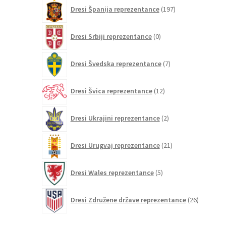
197
Dresi Španija reprezentance
197
izdelkov
0
Dresi Srbiji reprezentance
0
izdelkov
7
Dresi Švedska reprezentance
7
izdelkov
12
Dresi Švica reprezentance
12
izdelkov
2
Dresi Ukrajini reprezentance
2
izdelka
21
Dresi Urugvaj reprezentance
21
izdelkov
5
Dresi Wales reprezentance
5
izdelkov
26
Dresi Združene države reprezentance
26
izdelkov