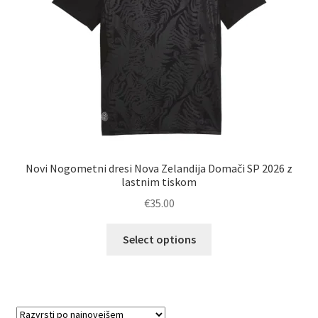
izdelka
Novi Nogometni dresi Nova Zelandija Domači SP 2026 z
lastnim tiskom
€
35.00
Ta
Select options
izdelek
ima
več
različic.