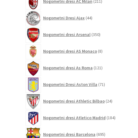
Nogometni dresi AC Milan
211
izdelkov
44
Nogometni Dresi Ajax
44
izdelkov
350
Nogometni dresi Arsenal
350
izdelkov
8
Nogometni dresi AS Monaco
8
izdelkov
121
Nogometni dresi As Roma
121
izdelkov
71
Nogometni Dresi Aston Villa
71
izdelkov
24
Nogometni dresi Athletic Bilbao
24
izdelkov
184
Nogometni dresi Atletico Madrid
184
izdelkov
695
Nogometni dresi Barcelona
695
izdelkov