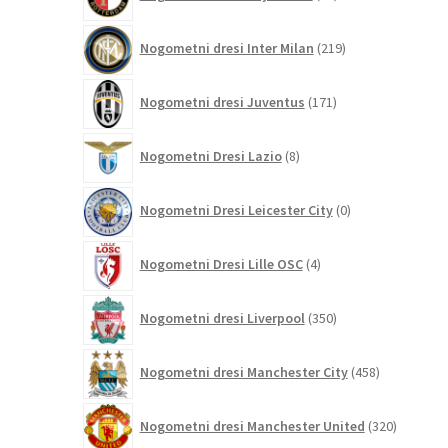
izdelkov
219
Nogometni dresi Inter Milan
219
izdelkov
171
Nogometni dresi Juventus
171
izdelkov
8
Nogometni Dresi Lazio
8
izdelkov
0
Nogometni Dresi Leicester City
0
izdelkov
4
Nogometni Dresi Lille OSC
4
izdelki
350
Nogometni dresi Liverpool
350
izdelkov
458
Nogometni dresi Manchester City
458
izdelkov
320
Nogometni dresi Manchester United
320
izdelkov