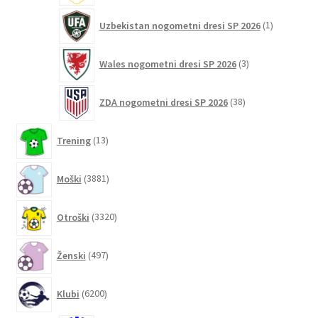
1
Uzbekistan nogometni dresi SP 2026
1
izdelek
3
Wales nogometni dresi SP 2026
3
izdelki
38
ZDA nogometni dresi SP 2026
38
izdelkov
13
Trening
13
izdelkov
3881
Moški
3881
izdelkov
3320
Otroški
3320
izdelkov
497
Ženski
497
izdelkov
6200
Klubi
6200
izdelkov