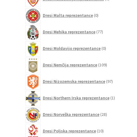
izdelkov
0
Dresi Malta reprezentance
0
izdelkov
77
Dresi Mehika reprezentance
77
izdelkov
0
Dresi Moldavijo reprezentance
0
izdelkov
109
Dresi Nemčija reprezentance
109
izdelkov
97
Dresi Nizozemska reprezentance
97
izdelkov
1
Dresi Northern Irska reprezentance
1
izdelek
28
Dresi Norveška reprezentance
28
izdelkov
10
Dresi Poljska reprezentance
10
izdelkov