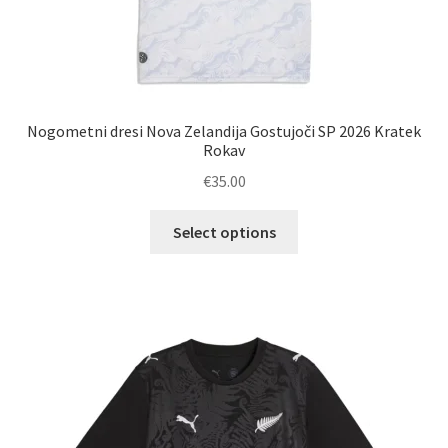
Nogometni dresi Nova Zelandija Gostujoči SP 2026 Kratek
Rokav
€
35.00
Ta
Select options
izdelek
ima
več
različic.
Možnosti
lahko
izberete
na
strani