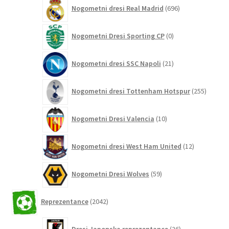
696
Nogometni dresi Real Madrid
696
izdelkov
0
Nogometni Dresi Sporting CP
0
izdelkov
21
Nogometni dresi SSC Napoli
21
izdelkov
255
Nogometni dresi Tottenham Hotspur
255
izdelko
10
Nogometni Dresi Valencia
10
izdelkov
12
Nogometni dresi West Ham United
12
izdelkov
59
Nogometni Dresi Wolves
59
izdelkov
2042
Reprezentance
2042
izdelkov
26