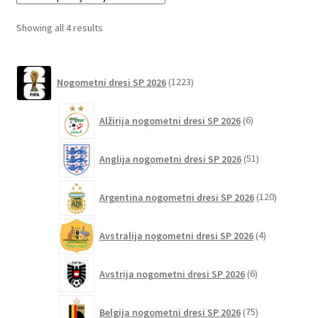
Možnosti
lahko
Sorted
Showing all 4 results
izberete
by
na
latest
1223
strani
Nogometni dresi SP 2026
1223
izdelkov
izdelka
6
Alžirija nogometni dresi SP 2026
6
izdelkov
51
Anglija nogometni dresi SP 2026
51
izdelkov
120
Argentina nogometni dresi SP 2026
120
izdelkov
4
Avstralija nogometni dresi SP 2026
4
izdelki
6
Avstrija nogometni dresi SP 2026
6
izdelkov
75
Belgija nogometni dresi SP 2026
75