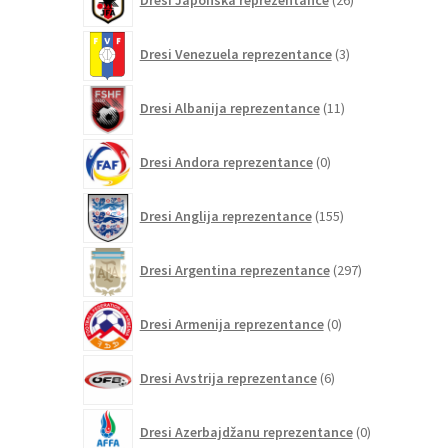
Dresi Japonska reprezentance
26
izdelkov
3
Dresi Venezuela reprezentance
3
izdelki
11
Dresi Albanija reprezentance
11
izdelkov
0
Dresi Andora reprezentance
0
izdelkov
155
Dresi Anglija reprezentance
155
izdelkov
297
Dresi Argentina reprezentance
297
izdelkov
0
Dresi Armenija reprezentance
0
izdelkov
6
Dresi Avstrija reprezentance
6
izdelkov
0
Dresi Azerbajdžanu reprezentance
0
izdelkov