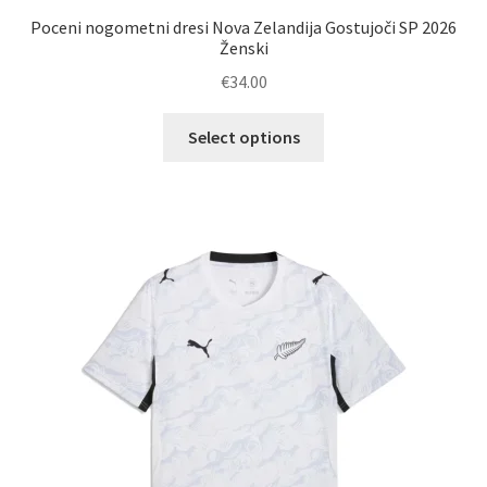
Poceni nogometni dresi Nova Zelandija Gostujoči SP 2026
Ženski
€
34.00
Ta
Select options
izdelek
ima
več
različic.
Možnosti
lahko
izberete
na
strani
izdelka