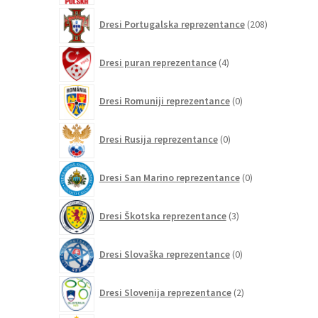
208
Dresi Portugalska reprezentance
208
izdelkov
4
Dresi puran reprezentance
4
izdelki
0
Dresi Romuniji reprezentance
0
izdelkov
0
Dresi Rusija reprezentance
0
izdelkov
0
Dresi San Marino reprezentance
0
izdelkov
3
Dresi Škotska reprezentance
3
izdelki
0
Dresi Slovaška reprezentance
0
izdelkov
2
Dresi Slovenija reprezentance
2
izdelka