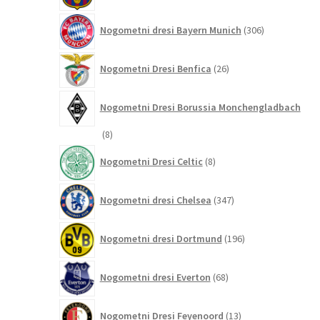
306
Nogometni dresi Bayern Munich
306
izdelkov
26
Nogometni Dresi Benfica
26
izdelkov
Nogometni Dresi Borussia Monchengladbach
8
8
izdelkov
8
Nogometni Dresi Celtic
8
izdelkov
347
Nogometni dresi Chelsea
347
izdelkov
196
Nogometni dresi Dortmund
196
izdelkov
68
Nogometni dresi Everton
68
izdelkov
13
Nogometni Dresi Feyenoord
13