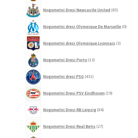
85
Nogometni Dresi Newcastle United
85
izdelkov
0
Nogometni dresi Olympique De Marseille
0
izdelk
3
Nogometni dresi Olympique Lyonnais
3
izdelki
13
Nogometni Dresi Porto
13
izdelkov
431
Nogometni dresi PSG
431
izdelkov
19
Nogometni Dresi PSV Eindhoven
19
izdelkov
84
Nogometni Dresi RB Leipzig
84
izdelkov
27
Nogometni Dresi Real Betis
27
izdelkov