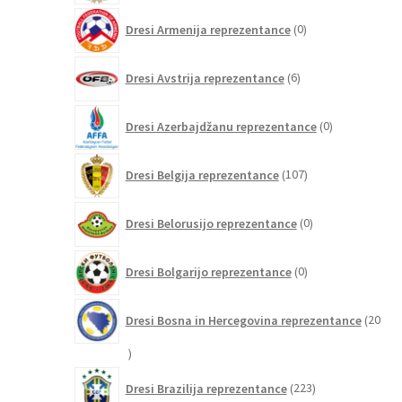
0
Dresi Armenija reprezentance
0
izdelkov
6
Dresi Avstrija reprezentance
6
izdelkov
0
Dresi Azerbajdžanu reprezentance
0
izdelkov
107
Dresi Belgija reprezentance
107
izdelkov
0
Dresi Belorusijo reprezentance
0
izdelkov
0
Dresi Bolgarijo reprezentance
0
izdelkov
Dresi Bosna in Hercegovina reprezentance
20
20
izdelkov
223
Dresi Brazilija reprezentance
223
izdelkov