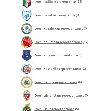
Dresi Italija reprezentance
75
izdelkov
0
Dresi Izrael reprezentance
0
izdelkov
0
Dresi Kazahstan reprezentance
0
izdelkov
47
Dresi Kolumbija reprezentance
47
izdelkov
0
Dresi Kosovo reprezentance
0
izdelkov
1
Dresi Kostarika reprezentance
1
izdelek
0
Dresi Latvija reprezentance
0
izdelkov
0
Dresi Lihtenštajn reprezentance
0
izdelkov
0
Dresi Litva reprezentance
0
izdelkov