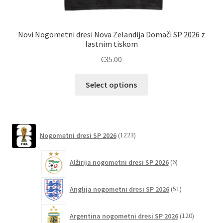
Novi Nogometni dresi Nova Zelandija Domači SP 2026 z
N
lastnim tiskom
€
35.00
Ta
Select options
izdelek
ima
več
različic.
1223
Nogometni dresi SP 2026
1223
izdelkov
Možnosti
lahko
6
Alžirija nogometni dresi SP 2026
6
izberete
izdelkov
na
51
Anglija nogometni dresi SP 2026
51
strani
izdelkov
izdelka
120
Argentina nogometni dresi SP 2026
120
izdelkov