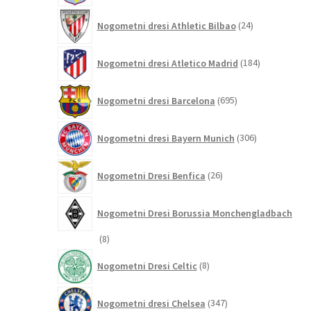
24
Nogometni dresi Athletic Bilbao
24
izdelkov
184
Nogometni dresi Atletico Madrid
184
izdelkov
695
Nogometni dresi Barcelona
695
izdelkov
306
Nogometni dresi Bayern Munich
306
izdelkov
26
Nogometni Dresi Benfica
26
izdelkov
Nogometni Dresi Borussia Monchengladbach
8
8
izdelkov
8
Nogometni Dresi Celtic
8
izdelkov
347
Nogometni dresi Chelsea
347
izdelkov