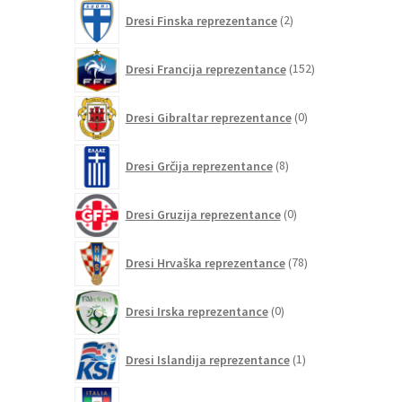
2
Dresi Finska reprezentance
2
izdelka
152
Dresi Francija reprezentance
152
izdelkov
0
Dresi Gibraltar reprezentance
0
izdelkov
8
Dresi Grčija reprezentance
8
izdelkov
0
Dresi Gruzija reprezentance
0
izdelkov
78
Dresi Hrvaška reprezentance
78
izdelkov
0
Dresi Irska reprezentance
0
izdelkov
1
Dresi Islandija reprezentance
1
izdelek
75