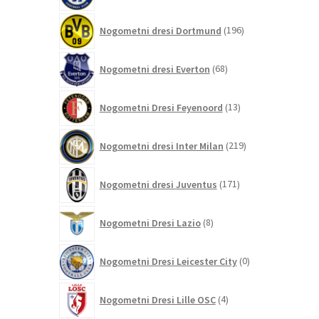
196
Nogometni dresi Dortmund
196
izdelkov
68
Nogometni dresi Everton
68
izdelkov
13
Nogometni Dresi Feyenoord
13
izdelkov
219
Nogometni dresi Inter Milan
219
izdelkov
171
Nogometni dresi Juventus
171
izdelkov
8
Nogometni Dresi Lazio
8
izdelkov
0
Nogometni Dresi Leicester City
0
izdelkov
4
Nogometni Dresi Lille OSC
4
izdelki