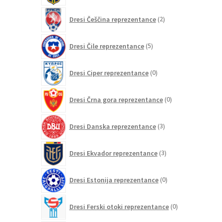
2
Dresi Češčina reprezentance
2
izdelka
5
Dresi Čile reprezentance
5
izdelkov
0
Dresi Ciper reprezentance
0
izdelkov
0
Dresi Črna gora reprezentance
0
izdelkov
3
Dresi Danska reprezentance
3
izdelki
3
Dresi Ekvador reprezentance
3
izdelki
0
Dresi Estonija reprezentance
0
izdelkov
0
Dresi Ferski otoki reprezentance
0
izdelkov