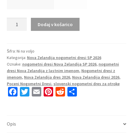
Poceni
Dodaj v košarico
nogometni
dresi
Nova
Zelandija
Šifra:
Ni na voljo
Kategorija:
Nova Zelandija nogometni dresi SP 2026
Domači
Oznake:
nogometni dresi Nova Zelandija SP 2026
,
nogometni
SP
dresi Nova Zelandija z lastnim imenom
,
Nogometni dresi z
2026
imenom
,
Nova Zelandija dres 2026
,
Nova Zelandija dresi 2026
,
črna
Poceni Nogometni Dresi
,
slovenski nogometni dres za otroke
Ženski
Fa
T
E
Pi
R
S
količina
ce
wi
m
nt
e
h
b
tt
ai
er
d
ar
o
er
l
es
di
e
Opis
o
t
t