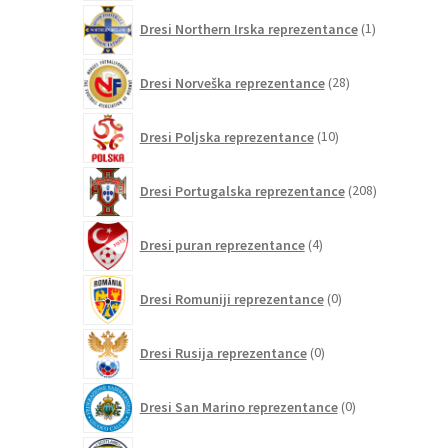
1
Dresi Northern Irska reprezentance
1
izdelek
28
Dresi Norveška reprezentance
28
izdelkov
10
Dresi Poljska reprezentance
10
izdelkov
208
Dresi Portugalska reprezentance
208
izdelkov
4
Dresi puran reprezentance
4
izdelki
0
Dresi Romuniji reprezentance
0
izdelkov
0
Dresi Rusija reprezentance
0
izdelkov
0
Dresi San Marino reprezentance
0
izdelkov
3