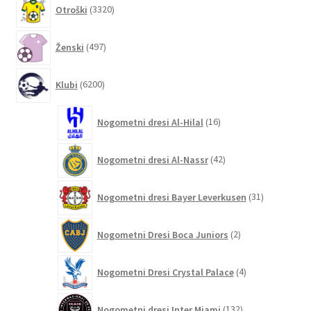
3320
Otroški
3320
izdelkov
497
Ženski
497
izdelkov
6200
Klubi
6200
izdelkov
16
Nogometni dresi Al-Hilal
16
izdelkov
42
Nogometni dresi Al-Nassr
42
izdelkov
31
Nogometni dresi Bayer Leverkusen
31
izdelkov
2
Nogometni Dresi Boca Juniors
2
izdelka
4
Nogometni Dresi Crystal Palace
4
izdelki
132
Nogometni dresi Inter Miami
132