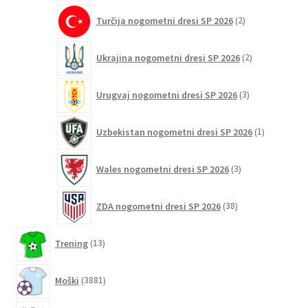
2
Turčija nogometni dresi SP 2026
2
izdelka
2
Ukrajina nogometni dresi SP 2026
2
izdelka
3
Urugvaj nogometni dresi SP 2026
3
izdelki
1
Uzbekistan nogometni dresi SP 2026
1
izdelek
3
Wales nogometni dresi SP 2026
3
izdelki
38
ZDA nogometni dresi SP 2026
38
izdelkov
13
Trening
13
izdelkov
3881
Moški
3881
izdelkov