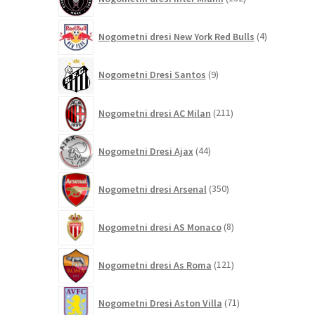
izdelkov
4
Nogometni dresi New York Red Bulls
4
izdelki
9
Nogometni Dresi Santos
9
izdelkov
211
Nogometni dresi AC Milan
211
izdelkov
44
Nogometni Dresi Ajax
44
izdelkov
350
Nogometni dresi Arsenal
350
izdelkov
8
Nogometni dresi AS Monaco
8
izdelkov
121
Nogometni dresi As Roma
121
izdelkov
71
Nogometni Dresi Aston Villa
71
izdelkov