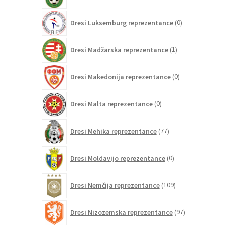
0
Dresi Luksemburg reprezentance
0
izdelkov
1
Dresi Madžarska reprezentance
1
izdelek
0
Dresi Makedonija reprezentance
0
izdelkov
0
Dresi Malta reprezentance
0
izdelkov
77
Dresi Mehika reprezentance
77
izdelkov
0
Dresi Moldavijo reprezentance
0
izdelkov
109
Dresi Nemčija reprezentance
109
izdelkov
97
Dresi Nizozemska reprezentance
97
izdelkov