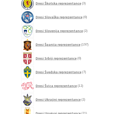
Dresi Škotska reprezentance
3
izdelki
0
Dresi Slovaška reprezentance
0
izdelkov
2
Dresi Slovenija reprezentance
2
izdelka
197
Dresi Španija reprezentance
197
izdelkov
0
Dresi Srbiji reprezentance
0
izdelkov
7
Dresi Švedska reprezentance
7
izdelkov
12
Dresi Švica reprezentance
12
izdelkov
2
Dresi Ukrajini reprezentance
2
izdelka
21
Dresi Urugvaj reprezentance
21