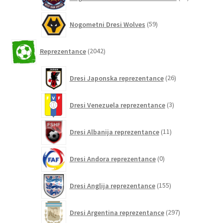
izdelkov
59
Nogometni Dresi Wolves
59
izdelkov
2042
Reprezentance
2042
izdelkov
26
Dresi Japonska reprezentance
26
izdelkov
3
Dresi Venezuela reprezentance
3
izdelki
11
Dresi Albanija reprezentance
11
izdelkov
0
Dresi Andora reprezentance
0
izdelkov
155
Dresi Anglija reprezentance
155
izdelkov
297
Dresi Argentina reprezentance
297
izdelkov