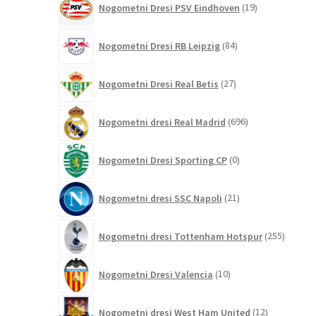
Nogometni Dresi PSV Eindhoven
19
izdelkov
84
Nogometni Dresi RB Leipzig
84
izdelkov
27
Nogometni Dresi Real Betis
27
izdelkov
696
Nogometni dresi Real Madrid
696
izdelkov
0
Nogometni Dresi Sporting CP
0
izdelkov
21
Nogometni dresi SSC Napoli
21
izdelkov
255
Nogometni dresi Tottenham Hotspur
255
izdelko
10
Nogometni Dresi Valencia
10
izdelkov
12
Nogometni dresi West Ham United
12