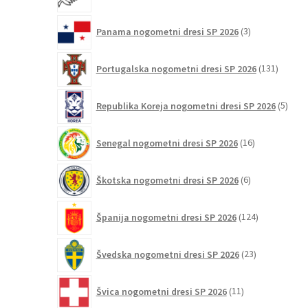
izdelki
3
Panama nogometni dresi SP 2026
3
izdelki
131
Portugalska nogometni dresi SP 2026
131
izdelko
5
Republika Koreja nogometni dresi SP 2026
5
izdel
16
Senegal nogometni dresi SP 2026
16
izdelkov
6
Škotska nogometni dresi SP 2026
6
izdelkov
124
Španija nogometni dresi SP 2026
124
izdelkov
23
Švedska nogometni dresi SP 2026
23
izdelkov
11
Švica nogometni dresi SP 2026
11
izdelkov