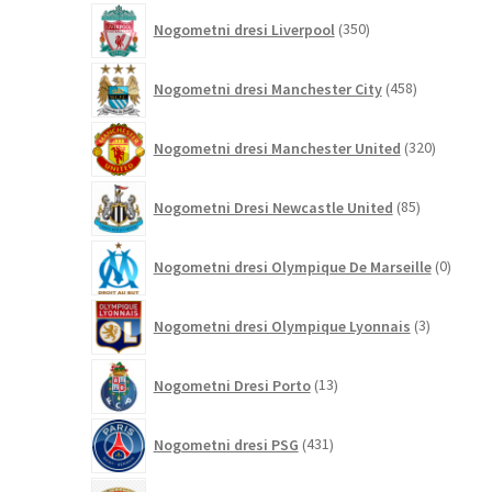
350
Nogometni dresi Liverpool
350
izdelkov
458
Nogometni dresi Manchester City
458
izdelkov
320
Nogometni dresi Manchester United
320
izdelkov
85
Nogometni Dresi Newcastle United
85
izdelkov
0
Nogometni dresi Olympique De Marseille
0
izdelk
3
Nogometni dresi Olympique Lyonnais
3
izdelki
13
Nogometni Dresi Porto
13
izdelkov
431
Nogometni dresi PSG
431
izdelkov
19