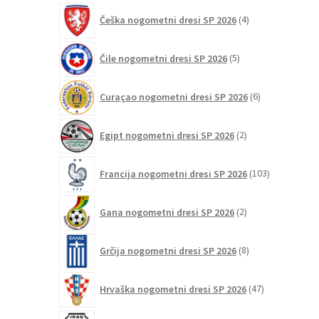
4
Češka nogometni dresi SP 2026
4
izdelki
5
Čile nogometni dresi SP 2026
5
izdelkov
6
Curaçao nogometni dresi SP 2026
6
izdelkov
2
Egipt nogometni dresi SP 2026
2
izdelka
103
Francija nogometni dresi SP 2026
103
izdelki
2
Gana nogometni dresi SP 2026
2
izdelka
8
Grčija nogometni dresi SP 2026
8
izdelkov
47
Hrvaška nogometni dresi SP 2026
47
izdelkov
2