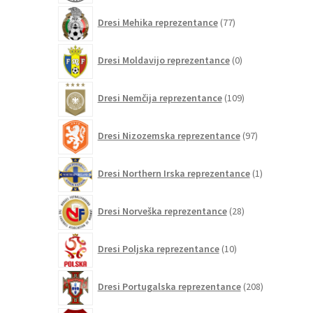
77
Dresi Mehika reprezentance
77
izdelkov
0
Dresi Moldavijo reprezentance
0
izdelkov
109
Dresi Nemčija reprezentance
109
izdelkov
97
Dresi Nizozemska reprezentance
97
izdelkov
1
Dresi Northern Irska reprezentance
1
izdelek
28
Dresi Norveška reprezentance
28
izdelkov
10
Dresi Poljska reprezentance
10
izdelkov
208
Dresi Portugalska reprezentance
208
izdelkov