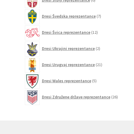
Dresi Srbiji reprezentance
0
izdelkov
7
Dresi Švedska reprezentance
7
izdelkov
12
Dresi Švica reprezentance
12
izdelkov
2
Dresi Ukrajini reprezentance
2
izdelka
21
Dresi Urugvaj reprezentance
21
izdelkov
5
Dresi Wales reprezentance
5
izdelkov
26
Dresi Združene države reprezentance
26
izdelkov