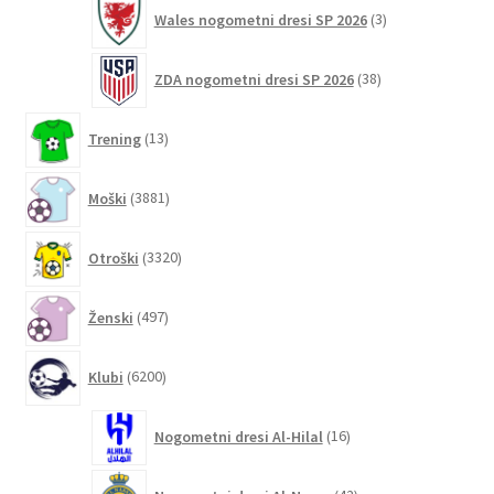
3
Wales nogometni dresi SP 2026
3
izdelki
38
ZDA nogometni dresi SP 2026
38
izdelkov
13
Trening
13
izdelkov
3881
Moški
3881
izdelkov
3320
Otroški
3320
izdelkov
497
Ženski
497
izdelkov
6200
Klubi
6200
izdelkov
16
Nogometni dresi Al-Hilal
16
izdelkov
42