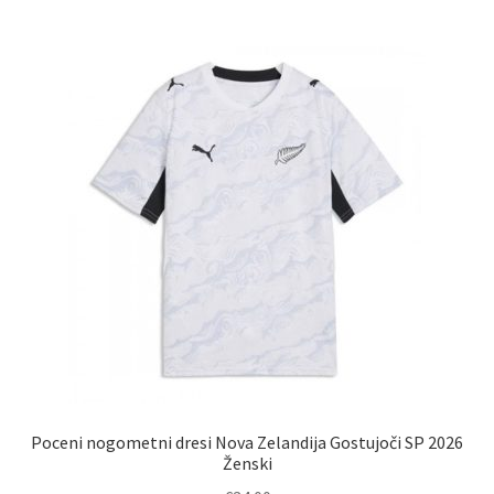
več
različic.
Možnosti
lahko
izberete
na
strani
izdelka
Poceni nogometni dresi Nova Zelandija Gostujoči SP 2026
Ženski