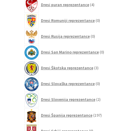
4
Dresi puran reprezentance
4
izdelki
0
Dresi Romuniji reprezentance
0
izdelkov
0
Dresi Rusija reprezentance
0
izdelkov
0
Dresi San Marino reprezentance
0
izdelkov
3
Dresi Škotska reprezentance
3
izdelki
0
Dresi Slovaška reprezentance
0
izdelkov
2
Dresi Slovenija reprezentance
2
izdelka
197
Dresi Španija reprezentance
197
izdelkov
0