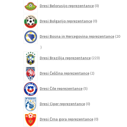
0
Dresi Belorusijo reprezentance
0
izdelkov
0
Dresi Bolgarijo reprezentance
0
izdelkov
Dresi Bosna in Hercegovina reprezentance
20
20
izdelkov
223
Dresi Brazilija reprezentance
223
izdelkov
2
Dresi Češčina reprezentance
2
izdelka
5
Dresi Čile reprezentance
5
izdelkov
0
Dresi Ciper reprezentance
0
izdelkov
0
Dresi Črna gora reprezentance
0
izdelkov