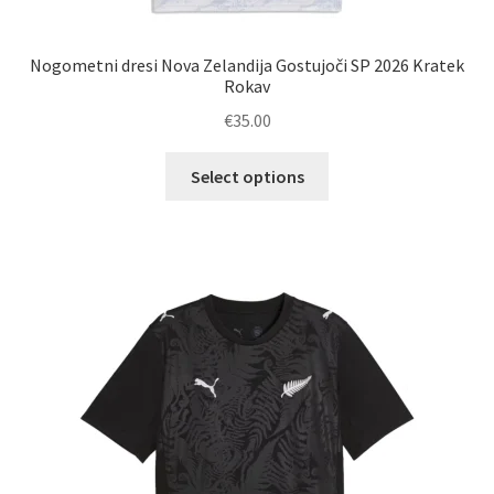
Nogometni dresi Nova Zelandija Gostujoči SP 2026 Kratek
Rokav
€
35.00
Ta
Select options
izdelek
ima
več
različic.
Možnosti
lahko
izberete
na
strani
izdelka