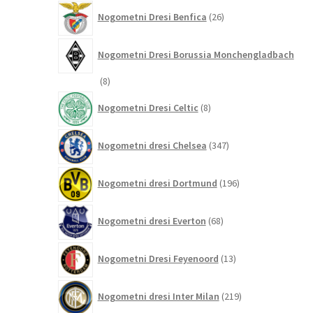
26
Nogometni Dresi Benfica
26
izdelkov
Nogometni Dresi Borussia Monchengladbach
8
8
izdelkov
8
Nogometni Dresi Celtic
8
izdelkov
347
Nogometni dresi Chelsea
347
izdelkov
196
Nogometni dresi Dortmund
196
izdelkov
68
Nogometni dresi Everton
68
izdelkov
13
Nogometni Dresi Feyenoord
13
izdelkov
219
Nogometni dresi Inter Milan
219
izdelkov