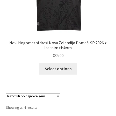
Novi Nogometni dresi Nova Zelandija Domači SP 2026 z
lastnim tiskom
€
35.00
Ta
Select options
izdelek
ima
več
različic.
Možnosti
lahko
Sorted
Showing all 4 results
izberete
by