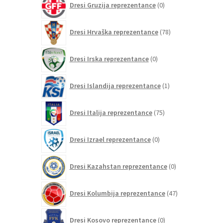
Dresi Gruzija reprezentance
0
izdelkov
78
Dresi Hrvaška reprezentance
78
izdelkov
0
Dresi Irska reprezentance
0
izdelkov
1
Dresi Islandija reprezentance
1
izdelek
75
Dresi Italija reprezentance
75
izdelkov
0
Dresi Izrael reprezentance
0
izdelkov
0
Dresi Kazahstan reprezentance
0
izdelkov
47
Dresi Kolumbija reprezentance
47
izdelkov
0
Dresi Kosovo reprezentance
0