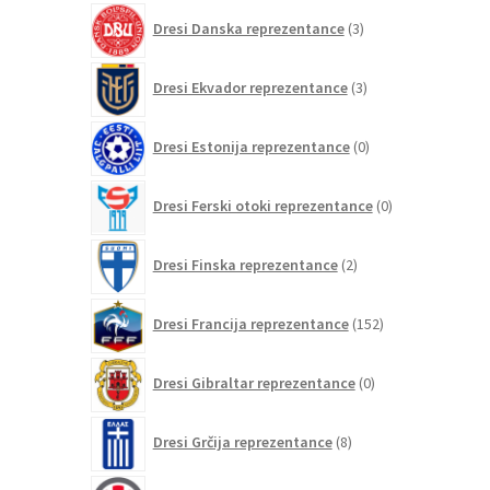
3
Dresi Danska reprezentance
3
izdelki
3
Dresi Ekvador reprezentance
3
izdelki
0
Dresi Estonija reprezentance
0
izdelkov
0
Dresi Ferski otoki reprezentance
0
izdelkov
2
Dresi Finska reprezentance
2
izdelka
152
Dresi Francija reprezentance
152
izdelkov
0
Dresi Gibraltar reprezentance
0
izdelkov
8
Dresi Grčija reprezentance
8
izdelkov
0