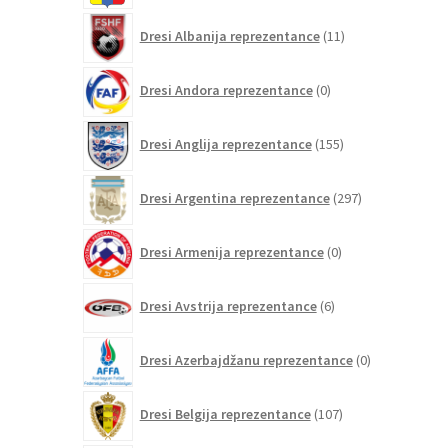
11
Dresi Albanija reprezentance
11
izdelkov
0
Dresi Andora reprezentance
0
izdelkov
155
Dresi Anglija reprezentance
155
izdelkov
297
Dresi Argentina reprezentance
297
izdelkov
0
Dresi Armenija reprezentance
0
izdelkov
6
Dresi Avstrija reprezentance
6
izdelkov
0
Dresi Azerbajdžanu reprezentance
0
izdelkov
107
Dresi Belgija reprezentance
107
izdelkov