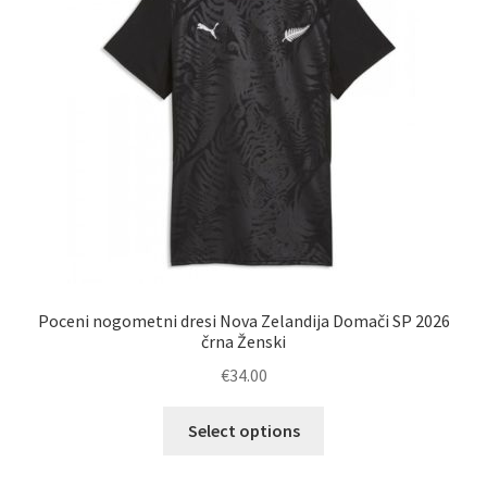
Poceni nogometni dresi Nova Zelandija Domači SP 2026
črna Ženski
€
34.00
Ta
Select options
izdelek
ima