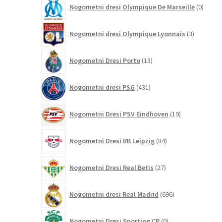
0
Nogometni dresi Olympique De Marseille
0
izdelk
3
Nogometni dresi Olympique Lyonnais
3
izdelki
13
Nogometni Dresi Porto
13
izdelkov
431
Nogometni dresi PSG
431
izdelkov
19
Nogometni Dresi PSV Eindhoven
19
izdelkov
84
Nogometni Dresi RB Leipzig
84
izdelkov
27
Nogometni Dresi Real Betis
27
izdelkov
696
Nogometni dresi Real Madrid
696
izdelkov
0
Nogometni Dresi Sporting CP
0