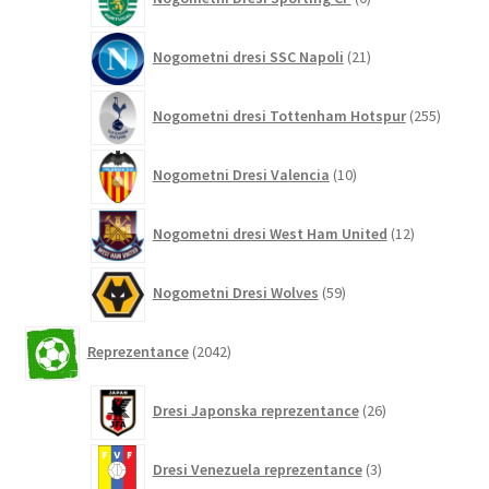
izdelkov
21
Nogometni dresi SSC Napoli
21
izdelkov
255
Nogometni dresi Tottenham Hotspur
255
izdelko
10
Nogometni Dresi Valencia
10
izdelkov
12
Nogometni dresi West Ham United
12
izdelkov
59
Nogometni Dresi Wolves
59
izdelkov
2042
Reprezentance
2042
izdelkov
26
Dresi Japonska reprezentance
26
izdelkov
3
Dresi Venezuela reprezentance
3
izdelki