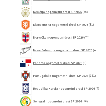
izdelkov
75
Nemčija nogometni dresi SP 2026
75
izdelkov
31
Nizozemska nogometni dresi SP 2026
31
izdelkov
25
Norveška nogometni dresi SP 2026
25
izdelkov
4
Nova Zelandija nogometni dresi SP 2026
4
izdelki
3
Panama nogometni dresi SP 2026
3
izdelki
131
Portugalska nogometni dresi SP 2026
131
izdelko
5
Republika Koreja nogometni dresi SP 2026
5
izdel
16
Senegal nogometni dresi SP 2026
16
izdelkov