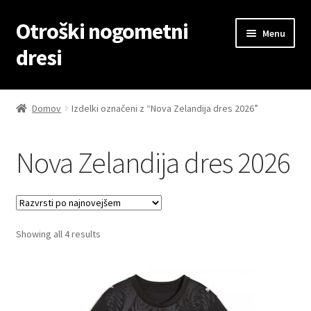
Otroški nogometni
Skip
Skip
Menu
to
to
dresi
navigation
content
Domov
Domov
Izdelki označeni z “Nova Zelandija dres 2026”
Blog
Nova Zelandija dres 2026
Kontaktiraj nas
Košarica
Sorted
Showing all 4 results
Moj račun
by
latest
Trgovina
Zaključek nakupa