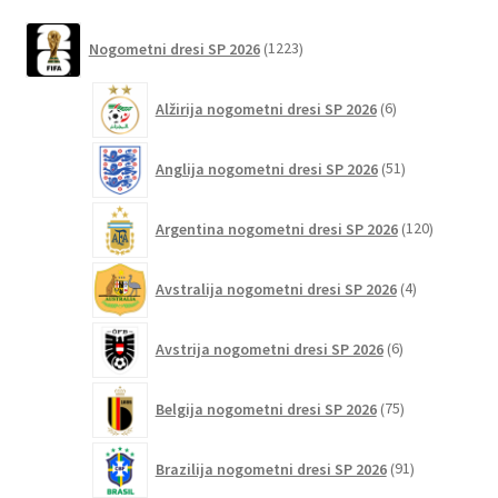
na
latest
1223
strani
Nogometni dresi SP 2026
1223
izdelkov
izdelka
6
Alžirija nogometni dresi SP 2026
6
izdelkov
51
Anglija nogometni dresi SP 2026
51
izdelkov
120
Argentina nogometni dresi SP 2026
120
izdelkov
4
Avstralija nogometni dresi SP 2026
4
izdelki
6
Avstrija nogometni dresi SP 2026
6
izdelkov
75
Belgija nogometni dresi SP 2026
75
izdelkov
91
Brazilija nogometni dresi SP 2026
91
izdelkov