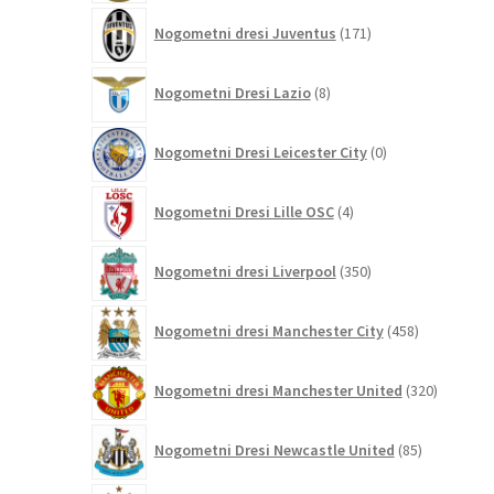
171
Nogometni dresi Juventus
171
izdelkov
8
Nogometni Dresi Lazio
8
izdelkov
0
Nogometni Dresi Leicester City
0
izdelkov
4
Nogometni Dresi Lille OSC
4
izdelki
350
Nogometni dresi Liverpool
350
izdelkov
458
Nogometni dresi Manchester City
458
izdelkov
320
Nogometni dresi Manchester United
320
izdelkov
85
Nogometni Dresi Newcastle United
85
izdelkov