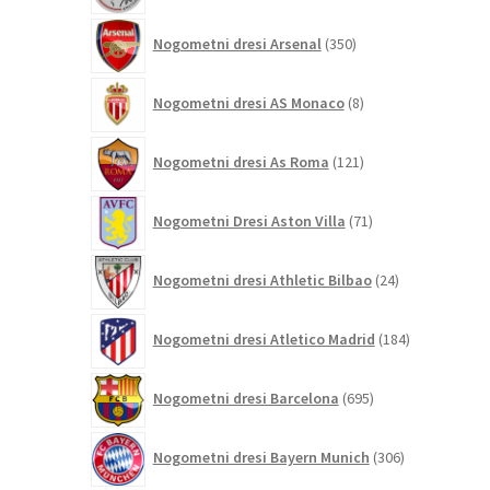
350
Nogometni dresi Arsenal
350
izdelkov
8
Nogometni dresi AS Monaco
8
izdelkov
121
Nogometni dresi As Roma
121
izdelkov
71
Nogometni Dresi Aston Villa
71
izdelkov
24
Nogometni dresi Athletic Bilbao
24
izdelkov
184
Nogometni dresi Atletico Madrid
184
izdelkov
695
Nogometni dresi Barcelona
695
izdelkov
306
Nogometni dresi Bayern Munich
306
izdelkov