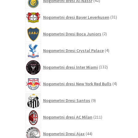
Nogometni dresi Al-Nassr
42
izdelkov
31
Nogometni dresi Bayer Leverkusen
31
izdelkov
2
Nogometni Dresi Boca Juniors
2
izdelka
4
Nogometni Dresi Crystal Palace
4
izdelki
132
Nogometni dresi Inter Miami
132
izdelkov
4
Nogometni dresi New York Red Bulls
4
izdelki
9
Nogometni Dresi Santos
9
izdelkov
211
Nogometni dresi AC Milan
211
izdelkov
44
Nogometni Dresi Ajax
44
izdelkov