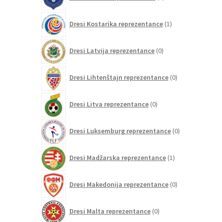
izdelkov
1
Dresi Kostarika reprezentance
1
izdelek
0
Dresi Latvija reprezentance
0
izdelkov
0
Dresi Lihtenštajn reprezentance
0
izdelkov
0
Dresi Litva reprezentance
0
izdelkov
0
Dresi Luksemburg reprezentance
0
izdelkov
1
Dresi Madžarska reprezentance
1
izdelek
0
Dresi Makedonija reprezentance
0
izdelkov
0
Dresi Malta reprezentance
0
izdelkov