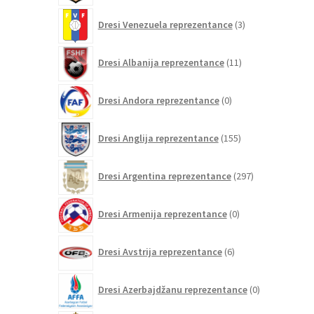
3
Dresi Venezuela reprezentance
3
izdelki
11
Dresi Albanija reprezentance
11
izdelkov
0
Dresi Andora reprezentance
0
izdelkov
155
Dresi Anglija reprezentance
155
izdelkov
297
Dresi Argentina reprezentance
297
izdelkov
0
Dresi Armenija reprezentance
0
izdelkov
6
Dresi Avstrija reprezentance
6
izdelkov
0
Dresi Azerbajdžanu reprezentance
0
izdelkov