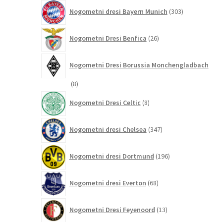
303
Nogometni dresi Bayern Munich
303
izdelki
26
Nogometni Dresi Benfica
26
izdelkov
Nogometni Dresi Borussia Monchengladbach
8
8
izdelkov
8
Nogometni Dresi Celtic
8
izdelkov
347
Nogometni dresi Chelsea
347
izdelkov
196
Nogometni dresi Dortmund
196
izdelkov
68
Nogometni dresi Everton
68
izdelkov
13
Nogometni Dresi Feyenoord
13
izdelkov