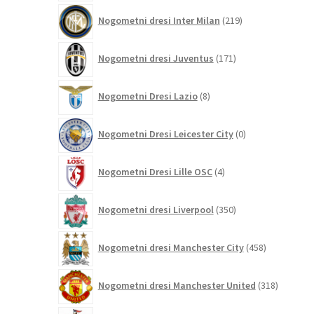
219
Nogometni dresi Inter Milan
219
izdelkov
171
Nogometni dresi Juventus
171
izdelkov
8
Nogometni Dresi Lazio
8
izdelkov
0
Nogometni Dresi Leicester City
0
izdelkov
4
Nogometni Dresi Lille OSC
4
izdelki
350
Nogometni dresi Liverpool
350
izdelkov
458
Nogometni dresi Manchester City
458
izdelkov
318
Nogometni dresi Manchester United
318
izdelkov
85