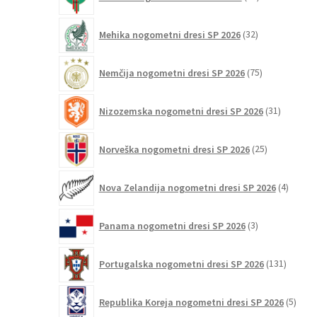
izdelkov
32
Mehika nogometni dresi SP 2026
32
izdelkov
75
Nemčija nogometni dresi SP 2026
75
izdelkov
31
Nizozemska nogometni dresi SP 2026
31
izdelkov
25
Norveška nogometni dresi SP 2026
25
izdelkov
4
Nova Zelandija nogometni dresi SP 2026
4
izdelki
3
Panama nogometni dresi SP 2026
3
izdelki
131
Portugalska nogometni dresi SP 2026
131
izdelko
5
Republika Koreja nogometni dresi SP 2026
5
izdel