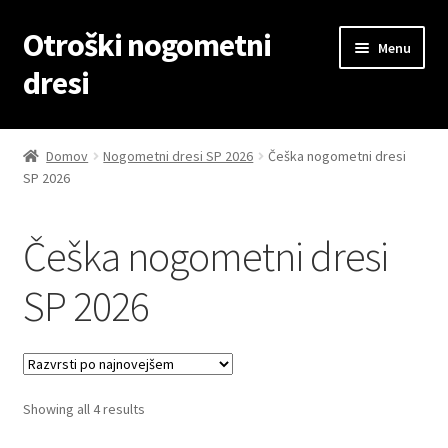
Otroški nogometni
Skip
Skip
Menu
to
to
dresi
navigation
content
Domov
Domov
Nogometni dresi SP 2026
Češka nogometni dresi
SP 2026
Blog
Kontaktiraj nas
Češka nogometni dresi
Košarica
SP 2026
Moj račun
Trgovina
Sorted
Showing all 4 results
by
Zaključek nakupa