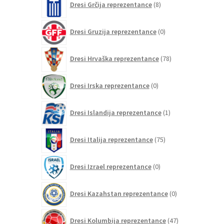
Dresi Grčija reprezentance
8
izdelkov
0
Dresi Gruzija reprezentance
0
izdelkov
78
Dresi Hrvaška reprezentance
78
izdelkov
0
Dresi Irska reprezentance
0
izdelkov
1
Dresi Islandija reprezentance
1
izdelek
75
Dresi Italija reprezentance
75
izdelkov
0
Dresi Izrael reprezentance
0
izdelkov
0
Dresi Kazahstan reprezentance
0
izdelkov
47
Dresi Kolumbija reprezentance
47