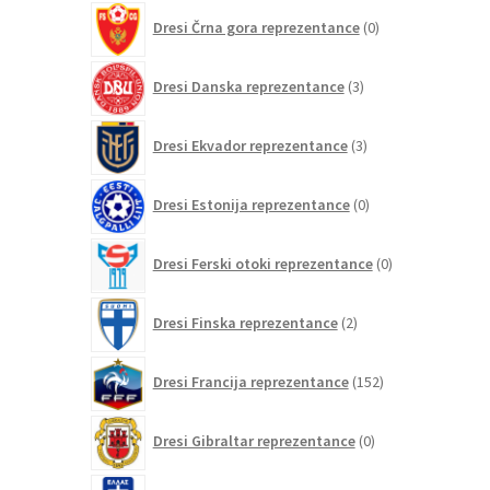
0
Dresi Črna gora reprezentance
0
izdelkov
3
Dresi Danska reprezentance
3
izdelki
3
Dresi Ekvador reprezentance
3
izdelki
0
Dresi Estonija reprezentance
0
izdelkov
0
Dresi Ferski otoki reprezentance
0
izdelkov
2
Dresi Finska reprezentance
2
izdelka
152
Dresi Francija reprezentance
152
izdelkov
0
Dresi Gibraltar reprezentance
0
izdelkov
8