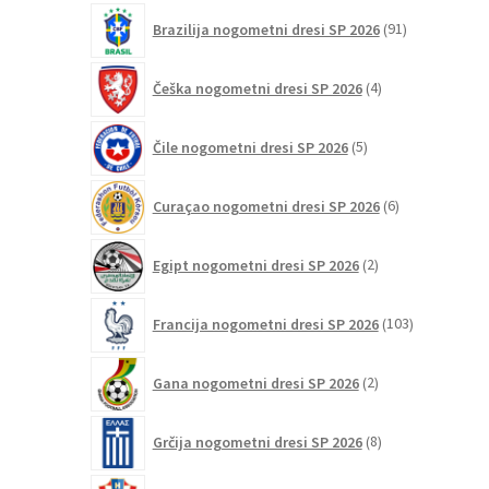
91
Brazilija nogometni dresi SP 2026
91
izdelkov
4
Češka nogometni dresi SP 2026
4
izdelki
5
Čile nogometni dresi SP 2026
5
izdelkov
6
Curaçao nogometni dresi SP 2026
6
izdelkov
2
Egipt nogometni dresi SP 2026
2
izdelka
103
Francija nogometni dresi SP 2026
103
izdelki
2
Gana nogometni dresi SP 2026
2
izdelka
8
Grčija nogometni dresi SP 2026
8
izdelkov
47