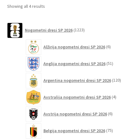
lahko
Sorted
Showing all 4 results
izberete
by
na
latest
1223
strani
Nogometni dresi SP 2026
1223
izdelkov
izdelka
6
Alžirija nogometni dresi SP 2026
6
izdelkov
51
Anglija nogometni dresi SP 2026
51
izdelkov
120
Argentina nogometni dresi SP 2026
120
izdelkov
4
Avstralija nogometni dresi SP 2026
4
izdelki
6
Avstrija nogometni dresi SP 2026
6
izdelkov
75
Belgija nogometni dresi SP 2026
75
izdelkov