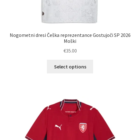
Nogometni dresi Češka reprezentance Gostujoči SP 2026
Moški
€
35.00
Ta
Select options
izdelek
ima
več
različic.
Možnosti
lahko
izberete
na
strani