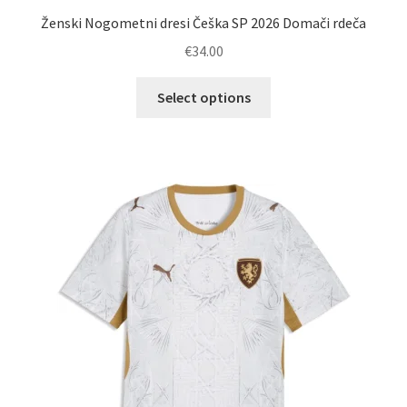
Ženski Nogometni dresi Češka SP 2026 Domači rdeča
€
34.00
Ta
Select options
izdelek
ima
več
različic.
Možnosti
lahko
izberete
na
strani
izdelka