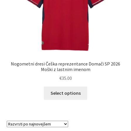
izdelka
Nogometni dresi Češka reprezentance Domači SP 2026
Moški z lastnim imenom
€
35.00
Ta
Select options
izdelek
ima
več
različic.
Možnosti