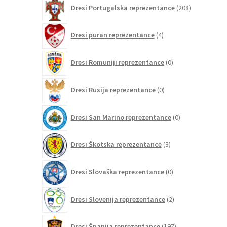
208
Dresi Portugalska reprezentance
208
izdelkov
4
Dresi puran reprezentance
4
izdelki
0
Dresi Romuniji reprezentance
0
izdelkov
0
Dresi Rusija reprezentance
0
izdelkov
0
Dresi San Marino reprezentance
0
izdelkov
3
Dresi Škotska reprezentance
3
izdelki
0
Dresi Slovaška reprezentance
0
izdelkov
2
Dresi Slovenija reprezentance
2
izdelka
197
Dresi Španija reprezentance
197