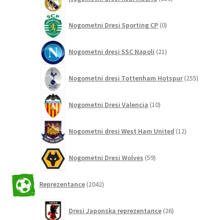
izdelkov
0
Nogometni Dresi Sporting CP
0
izdelkov
21
Nogometni dresi SSC Napoli
21
izdelkov
255
Nogometni dresi Tottenham Hotspur
255
izdelko
10
Nogometni Dresi Valencia
10
izdelkov
12
Nogometni dresi West Ham United
12
izdelkov
59
Nogometni Dresi Wolves
59
izdelkov
2042
Reprezentance
2042
izdelkov
26
Dresi Japonska reprezentance
26
izdelkov