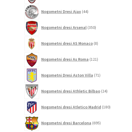
44
Nogometni Dresi Ajax
44
izdelkov
350
Nogometni dresi Arsenal
350
izdelkov
8
Nogometni dresi AS Monaco
8
izdelkov
121
Nogometni dresi As Roma
121
izdelkov
71
Nogometni Dresi Aston Villa
71
izdelkov
24
Nogometni dresi Athletic Bilbao
24
izdelkov
180
Nogometni dresi Atletico Madrid
180
izdelkov
695
Nogometni dresi Barcelona
695
izdelkov