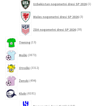
1
Uzbekistan nogometni dresi SP 2026
1
izdelek
3
Wales nogometni dresi SP 2026
3
izdelki
38
ZDA nogometni dresi SP 2026
38
izdelkov
13
Trening
13
izdelkov
3873
Moški
3873
izdelkov
3312
Otroški
3312
izdelkov
494
Ženski
494
izdelkov
6181
Klubi
6181
izdelkov
16