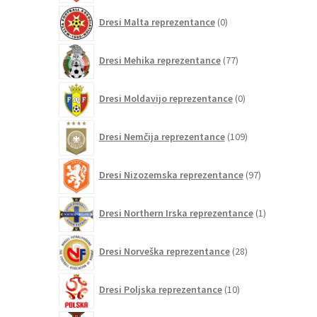
0
Dresi Malta reprezentance
0
izdelkov
77
Dresi Mehika reprezentance
77
izdelkov
0
Dresi Moldavijo reprezentance
0
izdelkov
109
Dresi Nemčija reprezentance
109
izdelkov
97
Dresi Nizozemska reprezentance
97
izdelkov
1
Dresi Northern Irska reprezentance
1
izdelek
28
Dresi Norveška reprezentance
28
izdelkov
10
Dresi Poljska reprezentance
10
izdelkov