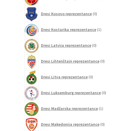
izdelkov
0
Dresi Kosovo reprezentance
0
izdelkov
1
Dresi Kostarika reprezentance
1
izdelek
0
Dresi Latvija reprezentance
0
izdelkov
0
Dresi Lihtenštajn reprezentance
0
izdelkov
0
Dresi Litva reprezentance
0
izdelkov
0
Dresi Luksemburg reprezentance
0
izdelkov
1
Dresi Madžarska reprezentance
1
izdelek
0
Dresi Makedonija reprezentance
0
izdelkov