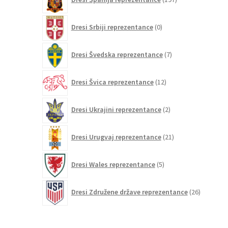
izdelkov
0
Dresi Srbiji reprezentance
0
izdelkov
7
Dresi Švedska reprezentance
7
izdelkov
12
Dresi Švica reprezentance
12
izdelkov
2
Dresi Ukrajini reprezentance
2
izdelka
21
Dresi Urugvaj reprezentance
21
izdelkov
5
Dresi Wales reprezentance
5
izdelkov
26
Dresi Združene države reprezentance
26
izdelkov