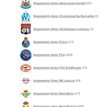
Nogometni Dresi Newcastle United
85
izdelkov
0
Nogometni dresi Olympique De Marseille
0
izdelk
3
Nogometni dresi Olympique Lyonnais
3
izdelki
13
Nogometni Dresi Porto
13
izdelkov
428
Nogometni dresi PSG
428
izdelkov
19
Nogometni Dresi PSV Eindhoven
19
izdelkov
84
Nogometni Dresi RB Leipzig
84
izdelkov
27
Nogometni Dresi Real Betis
27
izdelkov
689
Nogometni dresi Real Madrid
689