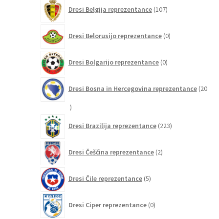
107
Dresi Belgija reprezentance
107
izdelkov
0
Dresi Belorusijo reprezentance
0
izdelkov
0
Dresi Bolgarijo reprezentance
0
izdelkov
Dresi Bosna in Hercegovina reprezentance
20
20
izdelkov
223
Dresi Brazilija reprezentance
223
izdelkov
2
Dresi Češčina reprezentance
2
izdelka
5
Dresi Čile reprezentance
5
izdelkov
0
Dresi Ciper reprezentance
0
izdelkov