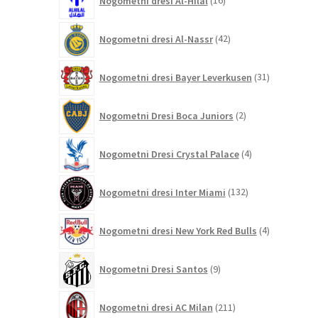
Nogometni dresi Al-Hilal
16
izdelkov
42
Nogometni dresi Al-Nassr
42
izdelkov
31
Nogometni dresi Bayer Leverkusen
31
izdelkov
2
Nogometni Dresi Boca Juniors
2
izdelka
4
Nogometni Dresi Crystal Palace
4
izdelki
132
Nogometni dresi Inter Miami
132
izdelkov
4
Nogometni dresi New York Red Bulls
4
izdelki
9
Nogometni Dresi Santos
9
izdelkov
211
Nogometni dresi AC Milan
211
izdelkov