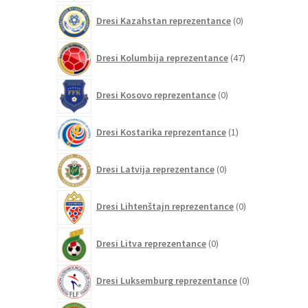
0
Dresi Kazahstan reprezentance
0
izdelkov
47
Dresi Kolumbija reprezentance
47
izdelkov
0
Dresi Kosovo reprezentance
0
izdelkov
1
Dresi Kostarika reprezentance
1
izdelek
0
Dresi Latvija reprezentance
0
izdelkov
0
Dresi Lihtenštajn reprezentance
0
izdelkov
0
Dresi Litva reprezentance
0
izdelkov
0
Dresi Luksemburg reprezentance
0
izdelkov