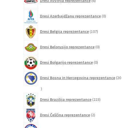
Dresi Avstrija reprezentance
6
izdelkov
0
Dresi Azerbajdžanu reprezentance
0
izdelkov
107
Dresi Belgija reprezentance
107
izdelkov
0
Dresi Belorusijo reprezentance
0
izdelkov
0
Dresi Bolgarijo reprezentance
0
izdelkov
Dresi Bosna in Hercegovina reprezentance
20
20
izdelkov
223
Dresi Brazilija reprezentance
223
izdelkov
2
Dresi Češčina reprezentance
2
izdelka
5