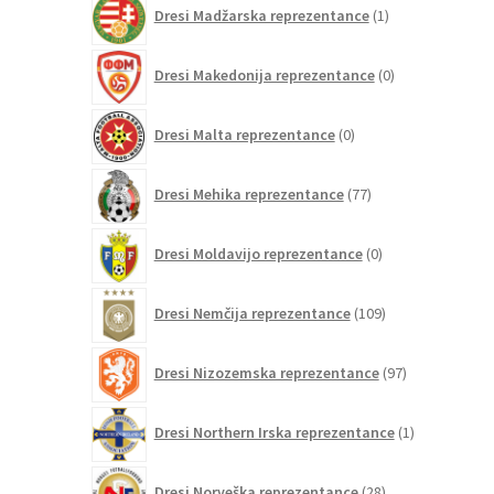
1
Dresi Madžarska reprezentance
1
izdelek
0
Dresi Makedonija reprezentance
0
izdelkov
0
Dresi Malta reprezentance
0
izdelkov
77
Dresi Mehika reprezentance
77
izdelkov
0
Dresi Moldavijo reprezentance
0
izdelkov
109
Dresi Nemčija reprezentance
109
izdelkov
97
Dresi Nizozemska reprezentance
97
izdelkov
1
Dresi Northern Irska reprezentance
1
izdelek
28
Dresi Norveška reprezentance
28