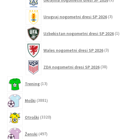
izdelka
3
Urugvaj nogometni dresi SP 2026
3
izdelki
1
Uzbekistan nogometni dresi SP 2026
1
izdelek
3
Wales nogometni dresi SP 2026
3
izdelki
38
ZDA nogometni dresi SP 2026
38
izdelkov
13
Trening
13
izdelkov
3881
Moški
3881
izdelkov
3320
Otroški
3320
izdelkov
497
Ženski
497
izdelkov