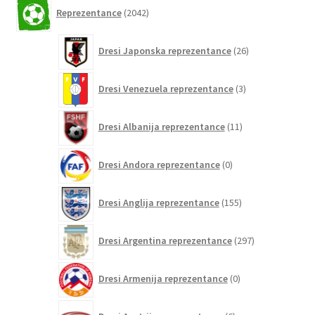
2042
Reprezentance
2042
izdelkov
26
Dresi Japonska reprezentance
26
izdelkov
3
Dresi Venezuela reprezentance
3
izdelki
11
Dresi Albanija reprezentance
11
izdelkov
0
Dresi Andora reprezentance
0
izdelkov
155
Dresi Anglija reprezentance
155
izdelkov
297
Dresi Argentina reprezentance
297
izdelkov
0
Dresi Armenija reprezentance
0
izdelkov
6