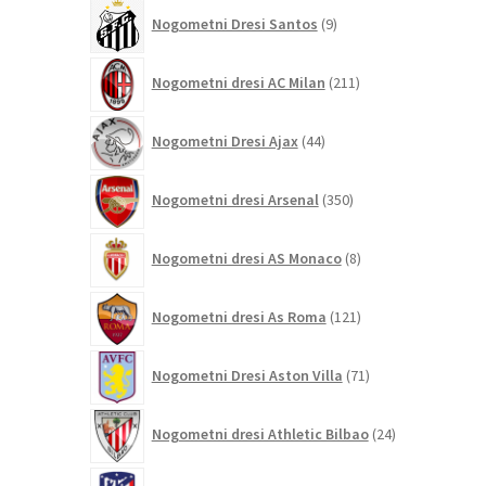
9
Nogometni Dresi Santos
9
izdelkov
211
Nogometni dresi AC Milan
211
izdelkov
44
Nogometni Dresi Ajax
44
izdelkov
350
Nogometni dresi Arsenal
350
izdelkov
8
Nogometni dresi AS Monaco
8
izdelkov
121
Nogometni dresi As Roma
121
izdelkov
71
Nogometni Dresi Aston Villa
71
izdelkov
24
Nogometni dresi Athletic Bilbao
24
izdelkov
184