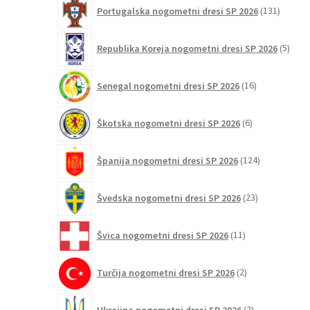
131
Portugalska nogometni dresi SP 2026
131
izdelko
5
Republika Koreja nogometni dresi SP 2026
5
izdel
16
Senegal nogometni dresi SP 2026
16
izdelkov
6
Škotska nogometni dresi SP 2026
6
izdelkov
124
Španija nogometni dresi SP 2026
124
izdelkov
23
Švedska nogometni dresi SP 2026
23
izdelkov
11
Švica nogometni dresi SP 2026
11
izdelkov
2
Turčija nogometni dresi SP 2026
2
izdelka
2
Ukrajina nogometni dresi SP 2026
2