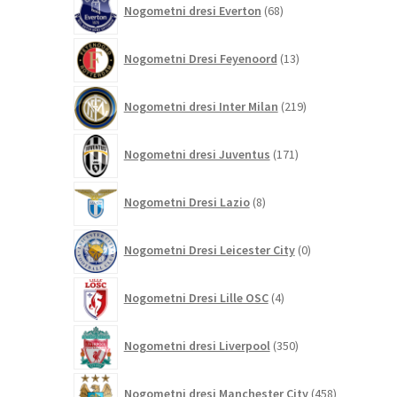
Nogometni dresi Everton
68
izdelkov
13
Nogometni Dresi Feyenoord
13
izdelkov
219
Nogometni dresi Inter Milan
219
izdelkov
171
Nogometni dresi Juventus
171
izdelkov
8
Nogometni Dresi Lazio
8
izdelkov
0
Nogometni Dresi Leicester City
0
izdelkov
4
Nogometni Dresi Lille OSC
4
izdelki
350
Nogometni dresi Liverpool
350
izdelkov
458
Nogometni dresi Manchester City
458