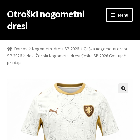
Otroški nogometni
Skip
Skip
Menu
to
to
dresi
navigation
content
Domov
Domov
Nogometni dresi SP 2026
Češka nogometni dresi
SP 2026
Novi Ženski Nogometni dresi Češka SP 2026 Gostujoči
Blog
prodaja
Kontaktiraj nas
Košarica
Moj račun
Trgovina
Zaključek nakupa