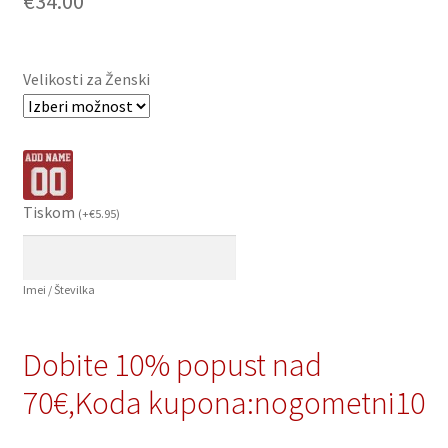
€
34.00
Velikosti za Ženski
Tiskom
(
+
€
5.95
)
Imei / Številka
Dobite 10% popust nad
70€,Koda kupona:nogometni10