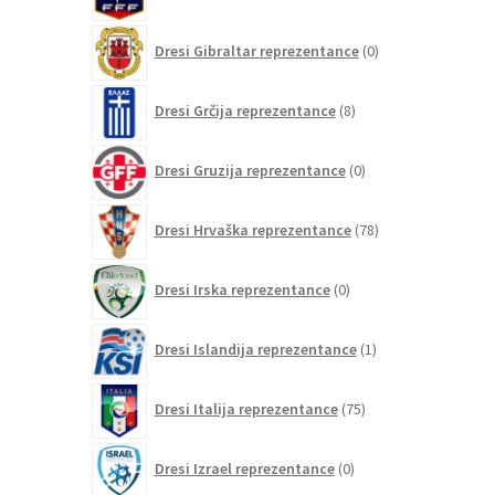
izdelkov
0
Dresi Gibraltar reprezentance
0
izdelkov
8
Dresi Grčija reprezentance
8
izdelkov
0
Dresi Gruzija reprezentance
0
izdelkov
78
Dresi Hrvaška reprezentance
78
izdelkov
0
Dresi Irska reprezentance
0
izdelkov
1
Dresi Islandija reprezentance
1
izdelek
75
Dresi Italija reprezentance
75
izdelkov
0
Dresi Izrael reprezentance
0
izdelkov