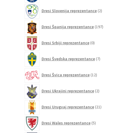
2
Dresi Slovenija reprezentance
2
izdelka
197
Dresi Španija reprezentance
197
izdelkov
0
Dresi Srbiji reprezentance
0
izdelkov
7
Dresi Švedska reprezentance
7
izdelkov
12
Dresi Švica reprezentance
12
izdelkov
2
Dresi Ukrajini reprezentance
2
izdelka
21
Dresi Urugvaj reprezentance
21
izdelkov
5
Dresi Wales reprezentance
5
izdelkov