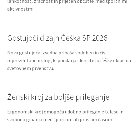
lahkotnost, zračnost in prijeten občutek med športnimi
aktivnostmi.
Gostujoči dizajn Češka SP 2026
Nova gostujoča izvedba prinaša sodoben in čist
reprezentančni slog, ki poudarja identiteto češke ekipe na
svetovnem prvenstvu.
Ženski kroj za boljše prileganje
Ergonomski kroj omogoča udobno prileganje telesu in
svobodo gibanja med športom ali prostim časom.