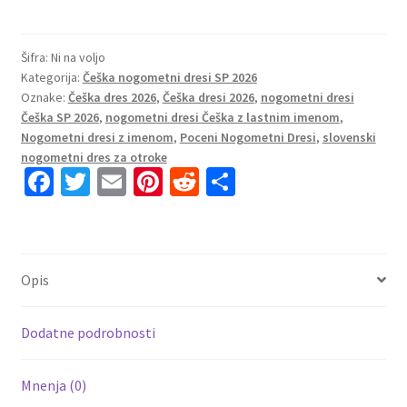
Nogometni
dresi
Češka
Šifra:
Ni na voljo
Kategorija:
Češka nogometni dresi SP 2026
SP
Oznake:
Češka dres 2026
,
Češka dresi 2026
,
nogometni dresi
2026
Češka SP 2026
,
nogometni dresi Češka z lastnim imenom
,
Gostujoči
Nogometni dresi z imenom
,
Poceni Nogometni Dresi
,
slovenski
prodaja
nogometni dres za otroke
količina
Fa
T
E
Pi
R
S
ce
wi
m
nt
e
h
b
tt
ai
er
d
ar
o
er
l
es
di
e
Opis
o
t
t
k
Dodatne podrobnosti
Mnenja (0)