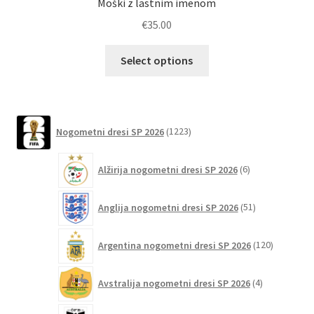
Moški z lastnim imenom
€
35.00
Ta
Select options
izdelek
ima
več
različic.
1223
Nogometni dresi SP 2026
1223
izdelkov
Možnosti
lahko
6
Alžirija nogometni dresi SP 2026
6
izberete
izdelkov
na
51
Anglija nogometni dresi SP 2026
51
strani
izdelkov
izdelka
120
Argentina nogometni dresi SP 2026
120
izdelkov
4
Avstralija nogometni dresi SP 2026
4
izdelki
6