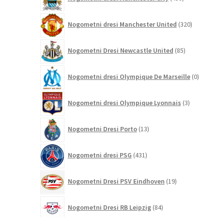
izdelkov
320
Nogometni dresi Manchester United
320
izdelkov
85
Nogometni Dresi Newcastle United
85
izdelkov
0
Nogometni dresi Olympique De Marseille
0
izdelk
3
Nogometni dresi Olympique Lyonnais
3
izdelki
13
Nogometni Dresi Porto
13
izdelkov
431
Nogometni dresi PSG
431
izdelkov
19
Nogometni Dresi PSV Eindhoven
19
izdelkov
84
Nogometni Dresi RB Leipzig
84
izdelkov