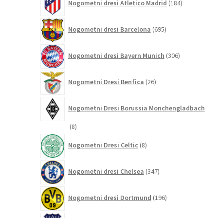
Nogometni dresi Atletico Madrid
184
izdelkov
695
Nogometni dresi Barcelona
695
izdelkov
306
Nogometni dresi Bayern Munich
306
izdelkov
26
Nogometni Dresi Benfica
26
izdelkov
Nogometni Dresi Borussia Monchengladbach
8
8
izdelkov
8
Nogometni Dresi Celtic
8
izdelkov
347
Nogometni dresi Chelsea
347
izdelkov
196
Nogometni dresi Dortmund
196
izdelkov
68