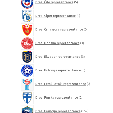
Dresi Čile reprezentance
5
izdelkov
0
Dresi Ciper reprezentance
0
izdelkov
0
Dresi Črna gora reprezentance
0
izdelkov
3
Dresi Danska reprezentance
3
izdelki
3
Dresi Ekvador reprezentance
3
izdelki
0
Dresi Estonija reprezentance
0
izdelkov
0
Dresi Ferski otoki reprezentance
0
izdelkov
2
Dresi Finska reprezentance
2
izdelka
152
Dresi Francija reprezentance
152