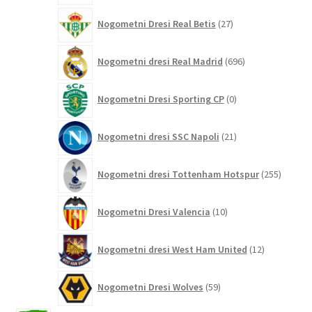
27
Nogometni Dresi Real Betis
27
izdelkov
696
Nogometni dresi Real Madrid
696
izdelkov
0
Nogometni Dresi Sporting CP
0
izdelkov
21
Nogometni dresi SSC Napoli
21
izdelkov
255
Nogometni dresi Tottenham Hotspur
255
izdelko
10
Nogometni Dresi Valencia
10
izdelkov
12
Nogometni dresi West Ham United
12
izdelkov
59
Nogometni Dresi Wolves
59
izdelkov