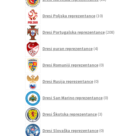
izdelkov
10
Dresi Poljska reprezentance
10
izdelkov
208
Dresi Portugalska reprezentance
208
izdelkov
4
Dresi puran reprezentance
4
izdelki
0
Dresi Romuniji reprezentance
0
izdelkov
0
Dresi Rusija reprezentance
0
izdelkov
0
Dresi San Marino reprezentance
0
izdelkov
3
Dresi Škotska reprezentance
3
izdelki
0
Dresi Slovaška reprezentance
0
izdelkov