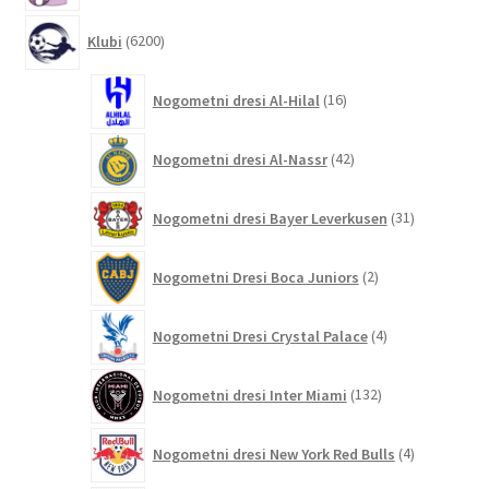
6200
Klubi
6200
izdelkov
16
Nogometni dresi Al-Hilal
16
izdelkov
42
Nogometni dresi Al-Nassr
42
izdelkov
31
Nogometni dresi Bayer Leverkusen
31
izdelkov
2
Nogometni Dresi Boca Juniors
2
izdelka
4
Nogometni Dresi Crystal Palace
4
izdelki
132
Nogometni dresi Inter Miami
132
izdelkov
4
Nogometni dresi New York Red Bulls
4
izdelki