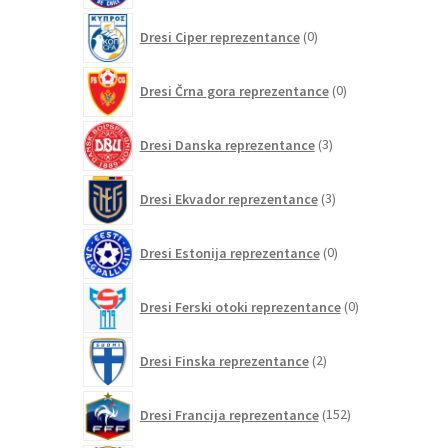
0
Dresi Ciper reprezentance
0
izdelkov
0
Dresi Črna gora reprezentance
0
izdelkov
3
Dresi Danska reprezentance
3
izdelki
3
Dresi Ekvador reprezentance
3
izdelki
0
Dresi Estonija reprezentance
0
izdelkov
0
Dresi Ferski otoki reprezentance
0
izdelkov
2
Dresi Finska reprezentance
2
izdelka
152
Dresi Francija reprezentance
152
izdelkov