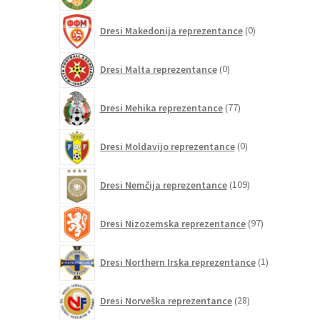
0
Dresi Makedonija reprezentance
0
izdelkov
0
Dresi Malta reprezentance
0
izdelkov
77
Dresi Mehika reprezentance
77
izdelkov
0
Dresi Moldavijo reprezentance
0
izdelkov
109
Dresi Nemčija reprezentance
109
izdelkov
97
Dresi Nizozemska reprezentance
97
izdelkov
1
Dresi Northern Irska reprezentance
1
izdelek
28
Dresi Norveška reprezentance
28
izdelkov