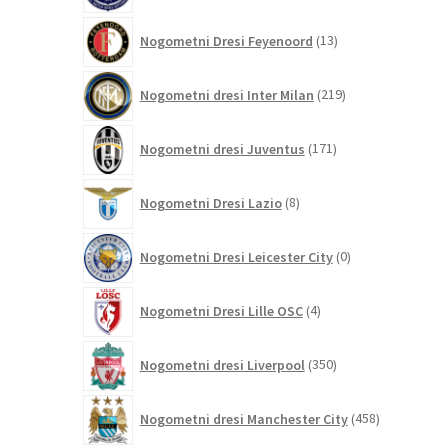
13
Nogometni Dresi Feyenoord
13
izdelkov
219
Nogometni dresi Inter Milan
219
izdelkov
171
Nogometni dresi Juventus
171
izdelkov
8
Nogometni Dresi Lazio
8
izdelkov
0
Nogometni Dresi Leicester City
0
izdelkov
4
Nogometni Dresi Lille OSC
4
izdelki
350
Nogometni dresi Liverpool
350
izdelkov
458
Nogometni dresi Manchester City
458
izdelkov