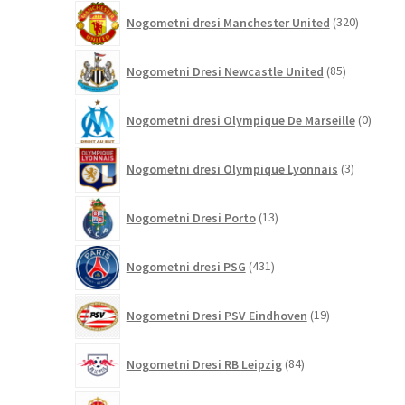
320
Nogometni dresi Manchester United
320
izdelkov
85
Nogometni Dresi Newcastle United
85
izdelkov
0
Nogometni dresi Olympique De Marseille
0
izdelk
3
Nogometni dresi Olympique Lyonnais
3
izdelki
13
Nogometni Dresi Porto
13
izdelkov
431
Nogometni dresi PSG
431
izdelkov
19
Nogometni Dresi PSV Eindhoven
19
izdelkov
84
Nogometni Dresi RB Leipzig
84
izdelkov
27