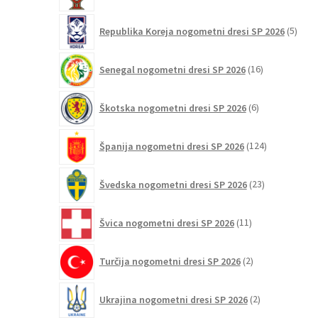
5
Republika Koreja nogometni dresi SP 2026
5
izdel
16
Senegal nogometni dresi SP 2026
16
izdelkov
6
Škotska nogometni dresi SP 2026
6
izdelkov
124
Španija nogometni dresi SP 2026
124
izdelkov
23
Švedska nogometni dresi SP 2026
23
izdelkov
11
Švica nogometni dresi SP 2026
11
izdelkov
2
Turčija nogometni dresi SP 2026
2
izdelka
2
Ukrajina nogometni dresi SP 2026
2
izdelka