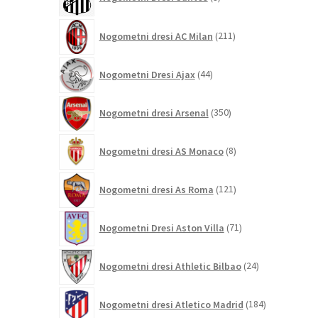
izdelkov
211
Nogometni dresi AC Milan
211
izdelkov
44
Nogometni Dresi Ajax
44
izdelkov
350
Nogometni dresi Arsenal
350
izdelkov
8
Nogometni dresi AS Monaco
8
izdelkov
121
Nogometni dresi As Roma
121
izdelkov
71
Nogometni Dresi Aston Villa
71
izdelkov
24
Nogometni dresi Athletic Bilbao
24
izdelkov
184
Nogometni dresi Atletico Madrid
184
izdelkov