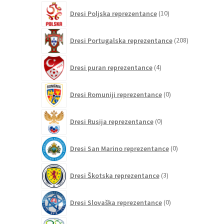
10
Dresi Poljska reprezentance
10
izdelkov
208
Dresi Portugalska reprezentance
208
izdelkov
4
Dresi puran reprezentance
4
izdelki
0
Dresi Romuniji reprezentance
0
izdelkov
0
Dresi Rusija reprezentance
0
izdelkov
0
Dresi San Marino reprezentance
0
izdelkov
3
Dresi Škotska reprezentance
3
izdelki
0
Dresi Slovaška reprezentance
0
izdelkov
2