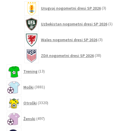
3
Urugvaj nogometni dresi SP 2026
3
izdelki
1
Uzbekistan nogometni dresi SP 2026
1
izdelek
3
Wales nogometni dresi SP 2026
3
izdelki
38
ZDA nogometni dresi SP 2026
38
izdelkov
13
Trening
13
izdelkov
3881
Moški
3881
izdelkov
3320
Otroški
3320
izdelkov
497
Ženski
497
izdelkov
6200