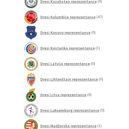
Dresi Kazahstan reprezentance
0
izdelkov
47
Dresi Kolumbija reprezentance
47
izdelkov
0
Dresi Kosovo reprezentance
0
izdelkov
1
Dresi Kostarika reprezentance
1
izdelek
0
Dresi Latvija reprezentance
0
izdelkov
0
Dresi Lihtenštajn reprezentance
0
izdelkov
0
Dresi Litva reprezentance
0
izdelkov
0
Dresi Luksemburg reprezentance
0
izdelkov
1
Dresi Madžarska reprezentance
1
izdelek