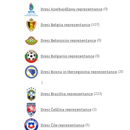
0
Dresi Azerbajdžanu reprezentance
0
izdelkov
107
Dresi Belgija reprezentance
107
izdelkov
0
Dresi Belorusijo reprezentance
0
izdelkov
0
Dresi Bolgarijo reprezentance
0
izdelkov
Dresi Bosna in Hercegovina reprezentance
20
20
izdelkov
223
Dresi Brazilija reprezentance
223
izdelkov
2
Dresi Češčina reprezentance
2
izdelka
5
Dresi Čile reprezentance
5
izdelkov