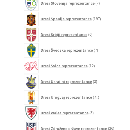
Dresi Slovenija reprezentance
2
izdelka
197
Dresi Španija reprezentance
197
izdelkov
0
Dresi Srbiji reprezentance
0
izdelkov
7
Dresi Švedska reprezentance
7
izdelkov
12
Dresi Švica reprezentance
12
izdelkov
2
Dresi Ukrajini reprezentance
2
izdelka
21
Dresi Urugvaj reprezentance
21
izdelkov
5
Dresi Wales reprezentance
5
izdelkov
26
Dresi Združene države reprezentance
26