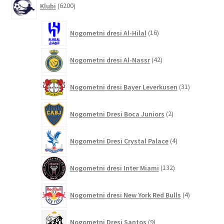
Klubi
6200
izdelkov
16
Nogometni dresi Al-Hilal
16
izdelkov
42
Nogometni dresi Al-Nassr
42
izdelkov
31
Nogometni dresi Bayer Leverkusen
31
izdelkov
2
Nogometni Dresi Boca Juniors
2
izdelka
4
Nogometni Dresi Crystal Palace
4
izdelki
132
Nogometni dresi Inter Miami
132
izdelkov
4
Nogometni dresi New York Red Bulls
4
izdelki
9
Nogometni Dresi Santos
9