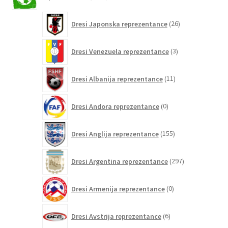
izdelkov
26
Dresi Japonska reprezentance
26
izdelkov
3
Dresi Venezuela reprezentance
3
izdelki
11
Dresi Albanija reprezentance
11
izdelkov
0
Dresi Andora reprezentance
0
izdelkov
155
Dresi Anglija reprezentance
155
izdelkov
297
Dresi Argentina reprezentance
297
izdelkov
0
Dresi Armenija reprezentance
0
izdelkov
6
Dresi Avstrija reprezentance
6
izdelkov