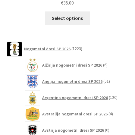
€
35.00
Ta
Select options
izdelek
ima
več
različic.
1223
Nogometni dresi SP 2026
1223
izdelkov
Možnosti
lahko
6
Alžirija nogometni dresi SP 2026
6
izberete
izdelkov
na
51
Anglija nogometni dresi SP 2026
51
strani
izdelkov
izdelka
120
Argentina nogometni dresi SP 2026
120
izdelkov
4
Avstralija nogometni dresi SP 2026
4
izdelki
6
Avstrija nogometni dresi SP 2026
6
izdelkov