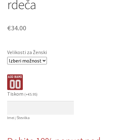
rdeča
€
34.00
Velikosti za Ženski
Tiskom
(
+
€
5.95
)
Imei / Številka