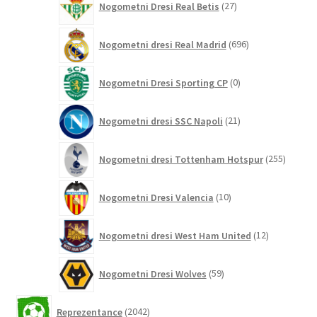
Nogometni Dresi Real Betis
27
izdelkov
696
Nogometni dresi Real Madrid
696
izdelkov
0
Nogometni Dresi Sporting CP
0
izdelkov
21
Nogometni dresi SSC Napoli
21
izdelkov
255
Nogometni dresi Tottenham Hotspur
255
izdelko
10
Nogometni Dresi Valencia
10
izdelkov
12
Nogometni dresi West Ham United
12
izdelkov
59
Nogometni Dresi Wolves
59
izdelkov
2042
Reprezentance
2042