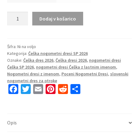
Ženski
Dodaj v košarico
Nogometni
dresi
Češka
SP
Šifra:
Ni na voljo
Kategorija:
Češka nogometni dresi SP 2026
2026
Oznake:
Češka dres 2026
,
Češka dresi 2026
,
nogometni dresi
Domači
Češka SP 2026
,
nogometni dresi Češka z lastnim imenom
,
rdeča
Nogometni dresi z imenom
,
Poceni Nogometni Dresi
,
slovenski
količina
nogometni dres za otroke
Fa
T
E
Pi
R
S
ce
wi
m
nt
e
h
b
tt
ai
er
d
ar
o
er
l
es
di
e
Opis
o
t
t
k