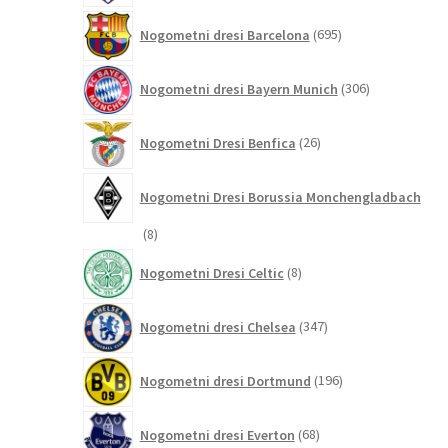
695
Nogometni dresi Barcelona
695
izdelkov
306
Nogometni dresi Bayern Munich
306
izdelkov
26
Nogometni Dresi Benfica
26
izdelkov
Nogometni Dresi Borussia Monchengladbach
8
8
izdelkov
8
Nogometni Dresi Celtic
8
izdelkov
347
Nogometni dresi Chelsea
347
izdelkov
196
Nogometni dresi Dortmund
196
izdelkov
68
Nogometni dresi Everton
68
izdelkov