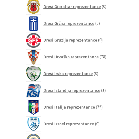
0
Dresi Gibraltar reprezentance
0
izdelkov
8
Dresi Grčija reprezentance
8
izdelkov
0
Dresi Gruzija reprezentance
0
izdelkov
78
Dresi Hrvaška reprezentance
78
izdelkov
0
Dresi Irska reprezentance
0
izdelkov
1
Dresi Islandija reprezentance
1
izdelek
75
Dresi Italija reprezentance
75
izdelkov
0
Dresi Izrael reprezentance
0
izdelkov
0