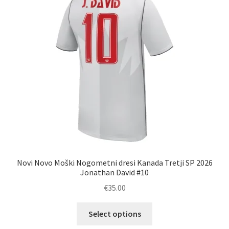
lahko
izberete
na
strani
izdelka
Novi Novo Moški Nogometni dresi Kanada Tretji SP 2026
Jonathan David #10
€
35.00
Ta
Select options
izdelek