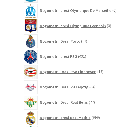
0
Nogometni dresi Olympique De Marseille
0
izdelk
3
Nogometni dresi Olympique Lyonnais
3
izdelki
13
Nogometni Dresi Porto
13
izdelkov
431
Nogometni dresi PSG
431
izdelkov
19
Nogometni Dresi PSV Eindhoven
19
izdelkov
84
Nogometni Dresi RB Leipzig
84
izdelkov
27
Nogometni Dresi Real Betis
27
izdelkov
696
Nogometni dresi Real Madrid
696
izdelkov