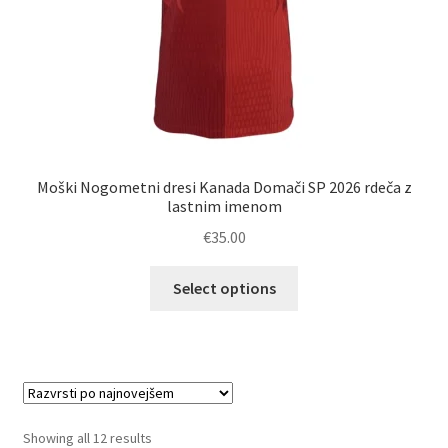
Moški Nogometni dresi Kanada Domači SP 2026 rdeča z
lastnim imenom
€
35.00
Ta
Select options
izdelek
ima
več
različic.
Možnosti
lahko
Sorted
Showing all 12 results