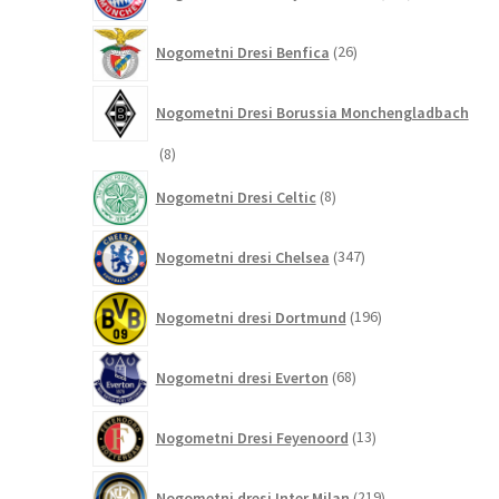
izdelkov
26
Nogometni Dresi Benfica
26
izdelkov
Nogometni Dresi Borussia Monchengladbach
8
8
izdelkov
8
Nogometni Dresi Celtic
8
izdelkov
347
Nogometni dresi Chelsea
347
izdelkov
196
Nogometni dresi Dortmund
196
izdelkov
68
Nogometni dresi Everton
68
izdelkov
13
Nogometni Dresi Feyenoord
13
izdelkov
219
Nogometni dresi Inter Milan
219