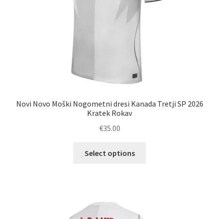
Novi Novo Moški Nogometni dresi Kanada Tretji SP 2026
Kratek Rokav
€
35.00
Ta
Select options
izdelek
ima
več
različic.
Možnosti