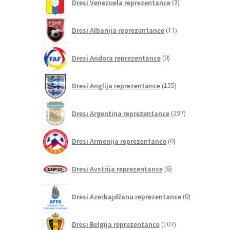
Dresi Venezuela reprezentance
3
izdelki
11
Dresi Albanija reprezentance
11
izdelkov
0
Dresi Andora reprezentance
0
izdelkov
155
Dresi Anglija reprezentance
155
izdelkov
297
Dresi Argentina reprezentance
297
izdelkov
0
Dresi Armenija reprezentance
0
izdelkov
6
Dresi Avstrija reprezentance
6
izdelkov
0
Dresi Azerbajdžanu reprezentance
0
izdelkov
107
Dresi Belgija reprezentance
107
izdelkov