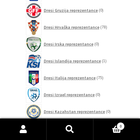
0
Dresi Gruzija reprezentance
0
izdelkov
78
Dresi Hrvaška reprezentance
78
izdelkov
0
Dresi Irska reprezentance
0
izdelkov
1
Dresi Islandija reprezentance
1
izdelek
75
Dresi Italija reprezentance
75
izdelkov
0
Dresi Izrael reprezentance
0
izdelkov
0
Dresi Kazahstan reprezentance
0
izdelkov
47
0
Dresi Kolumbija reprezentance
47
izdelkov
Išči:
Iskanje