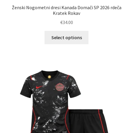
Ženski Nogometni dresi Kanada Domači SP 2026 rdeča
Kratek Rokav
€
34.00
Ta
Select options
izdelek
ima
več
različic.
Možnosti
lahko
izberete
na
strani
izdelka