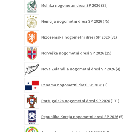
32
Mehika nogometni dresi SP 2026
32
izdelkov
75
Nemčija nogometni dresi SP 2026
75
izdelkov
31
Nizozemska nogometni dresi SP 2026
31
izdelkov
25
Norveška nogometni dresi SP 2026
25
izdelkov
4
Nova Zelandija nogometni dresi SP 2026
4
izdelki
3
Panama nogometni dresi SP 2026
3
izdelki
131
Portugalska nogometni dresi SP 2026
131
izdelko
5
Republika Koreja nogometni dresi SP 2026
5
izdel
16