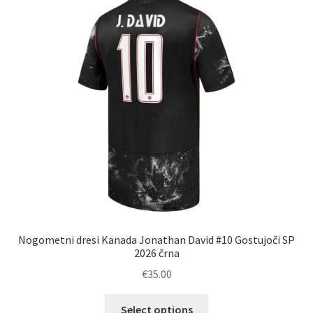
Možnosti
lahko
izberete
na
strani
izdelka
Nogometni dresi Kanada Jonathan David #10 Gostujoči SP
2026 črna
€
35.00
Ta
Select options