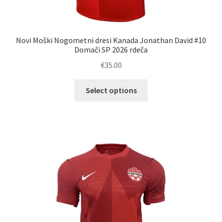
Novi Moški Nogometni dresi Kanada Jonathan David #10
Domači SP 2026 rdeča
€
35.00
Ta
Select options
izdelek
ima
več
različic.
Možnosti
lahko
izberete
na
strani
izdelka