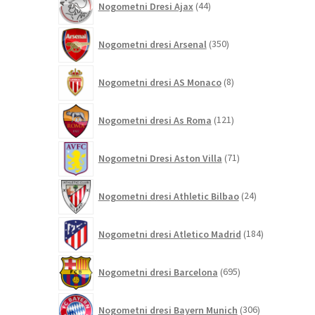
Nogometni Dresi Ajax
44
izdelkov
350
Nogometni dresi Arsenal
350
izdelkov
8
Nogometni dresi AS Monaco
8
izdelkov
121
Nogometni dresi As Roma
121
izdelkov
71
Nogometni Dresi Aston Villa
71
izdelkov
24
Nogometni dresi Athletic Bilbao
24
izdelkov
184
Nogometni dresi Atletico Madrid
184
izdelkov
695
Nogometni dresi Barcelona
695
izdelkov
306
Nogometni dresi Bayern Munich
306