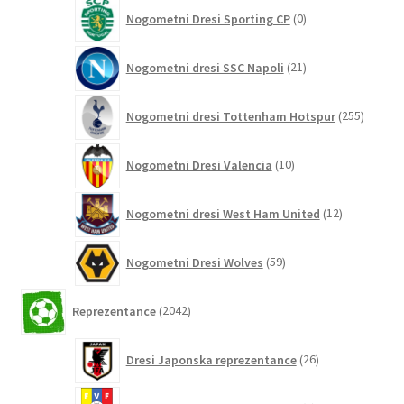
0
Nogometni Dresi Sporting CP
0
izdelkov
21
Nogometni dresi SSC Napoli
21
izdelkov
255
Nogometni dresi Tottenham Hotspur
255
izdelko
10
Nogometni Dresi Valencia
10
izdelkov
12
Nogometni dresi West Ham United
12
izdelkov
59
Nogometni Dresi Wolves
59
izdelkov
2042
Reprezentance
2042
izdelkov
26
Dresi Japonska reprezentance
26
izdelkov
3