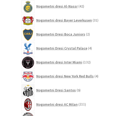
42
Nogometni dresi Al-Nassr
42
izdelkov
31
Nogometni dresi Bayer Leverkusen
31
izdelkov
2
Nogometni Dresi Boca Juniors
2
izdelka
4
Nogometni Dresi Crystal Palace
4
izdelki
132
Nogometni dresi Inter Miami
132
izdelkov
4
Nogometni dresi New York Red Bulls
4
izdelki
9
Nogometni Dresi Santos
9
izdelkov
211
Nogometni dresi AC Milan
211
izdelkov
44