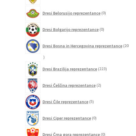
0
Dresi Belorusijo reprezentance
0
izdelkov
0
Dresi Bolgarijo reprezentance
0
izdelkov
Dresi Bosna in Hercegovina reprezentance
20
20
izdelkov
223
Dresi Brazilija reprezentance
223
izdelkov
2
Dresi Češčina reprezentance
2
izdelka
5
Dresi Čile reprezentance
5
izdelkov
0
Dresi Ciper reprezentance
0
izdelkov
0
Dresi Črna gora reprezentance
0