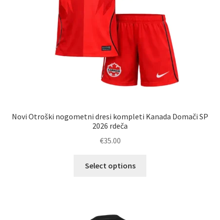
izdelka
Novi Otroški nogometni dresi kompleti Kanada Domači SP
2026 rdeča
€
35.00
Ta
Select options
izdelek
ima
več
različic.