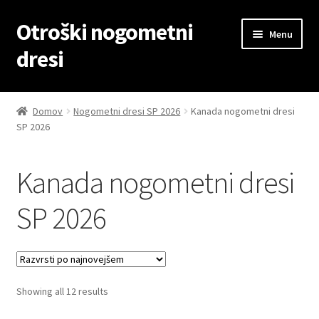
Otroški nogometni
Skip
Skip
Menu
to
to
dresi
navigation
content
Domov
Domov
Nogometni dresi SP 2026
Kanada nogometni dresi
SP 2026
Blog
Kontaktiraj nas
Kanada nogometni dresi
Košarica
SP 2026
Moj račun
Trgovina
Sorted
Showing all 12 results
by
Zaključek nakupa