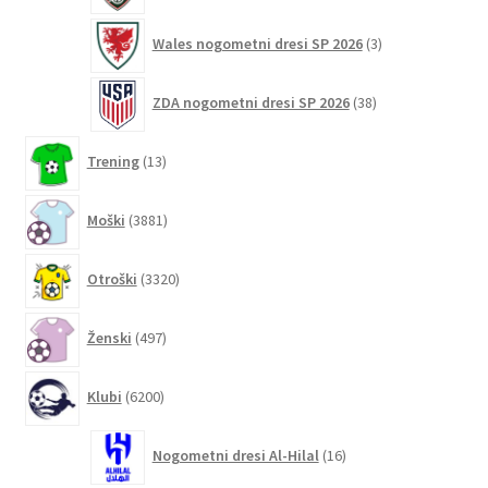
3
Wales nogometni dresi SP 2026
3
izdelki
38
ZDA nogometni dresi SP 2026
38
izdelkov
13
Trening
13
izdelkov
3881
Moški
3881
izdelkov
3320
Otroški
3320
izdelkov
497
Ženski
497
izdelkov
6200
Klubi
6200
izdelkov
16
Nogometni dresi Al-Hilal
16
izdelkov