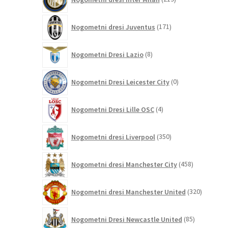
izdelkov
171
Nogometni dresi Juventus
171
izdelkov
8
Nogometni Dresi Lazio
8
izdelkov
0
Nogometni Dresi Leicester City
0
izdelkov
4
Nogometni Dresi Lille OSC
4
izdelki
350
Nogometni dresi Liverpool
350
izdelkov
458
Nogometni dresi Manchester City
458
izdelkov
320
Nogometni dresi Manchester United
320
izdelkov
85
Nogometni Dresi Newcastle United
85
izdelkov