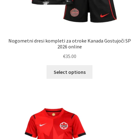
Nogometni dresi kompleti za otroke Kanada Gostujoči SP
2026 online
€
35.00
Ta
Select options
izdelek
ima
več
različic.
Možnosti
lahko
izberete
na
strani