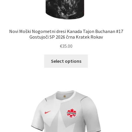
Novi Moški Nogometni dresi Kanada Tajon Buchanan #17
Gostujoči SP 2026 črna Kratek Rokav
€
35.00
Ta
Select options
izdelek
ima
več
različic.
Možnosti
lahko
izberete
na
strani
izdelka