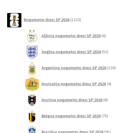
izberete
by
na
latest
1223
strani
Nogometni dresi SP 2026
1223
izdelkov
izdelka
6
Alžirija nogometni dresi SP 2026
6
izdelkov
51
Anglija nogometni dresi SP 2026
51
izdelkov
120
Argentina nogometni dresi SP 2026
120
izdelkov
4
Avstralija nogometni dresi SP 2026
4
izdelki
6
Avstrija nogometni dresi SP 2026
6
izdelkov
75
Belgija nogometni dresi SP 2026
75
izdelkov
91
Brazilija nogometni dresi SP 2026
91