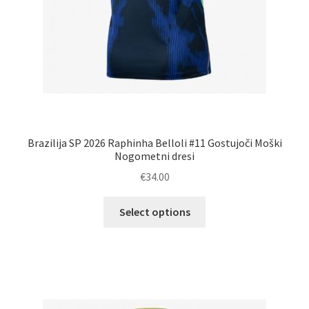
Brazilija SP 2026 Raphinha Belloli #11 Gostujoči Moški
Nogometni dresi
€
34.00
Ta
Select options
izdelek
ima
več
različic.
Možnosti
lahko