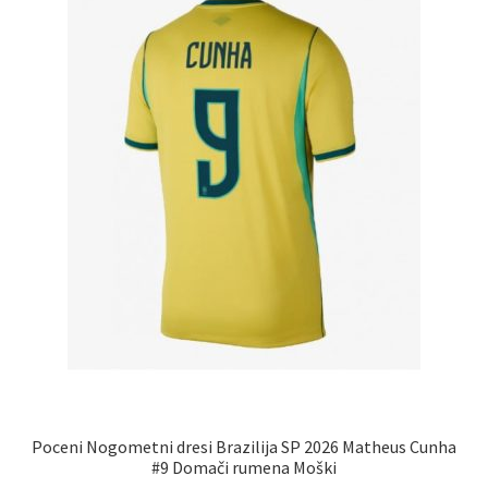
izberete
na
strani
izdelka
Poceni Nogometni dresi Brazilija SP 2026 Matheus Cunha
#9 Domači rumena Moški