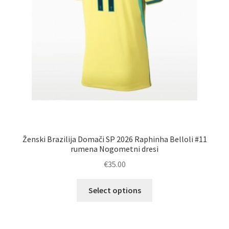
Ženski Brazilija Domači SP 2026 Raphinha Belloli #11
rumena Nogometni dresi
€
35.00
Ta
Select options
izdelek
ima
več