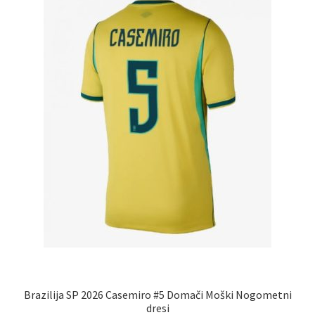
izberete
na
strani
izdelka
Brazilija SP 2026 Casemiro #5 Domači Moški Nogometni
dresi