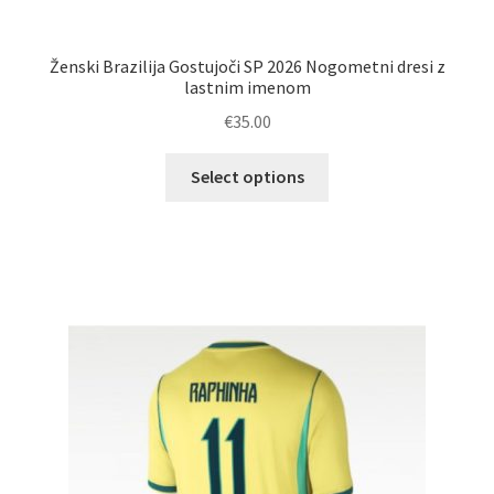
Ženski Brazilija Gostujoči SP 2026 Nogometni dresi z
lastnim imenom
€
35.00
Ta
Select options
izdelek
ima
več
različic.
Možnosti
lahko
izberete
na
strani
izdelka