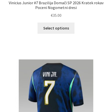
Vinicius Junior #7 Brazilija Domači SP 2026 Kratek rokav
Poceni Nogometni dresi
€
35.00
Ta
Select options
izdelek
ima
več
različic.
Možnosti
lahko
izberete
na
strani
izdelka