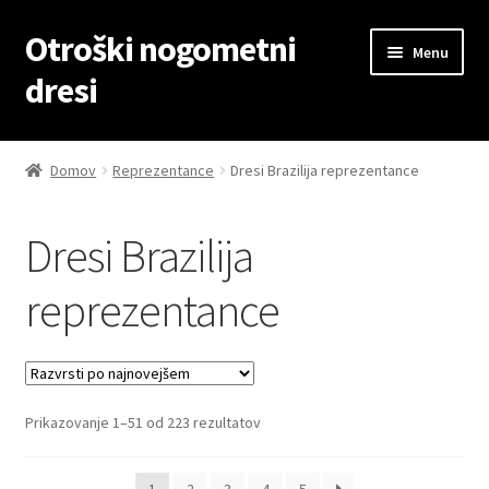
Otroški nogometni
Skip
Skip
Menu
to
to
dresi
navigation
content
Domov
Domov
Reprezentance
Dresi Brazilija reprezentance
Blog
Dresi Brazilija
Kontaktiraj nas
reprezentance
Košarica
Moj račun
Sorted
Prikazovanje 1–51 od 223 rezultatov
Trgovina
by
latest
Zaključek nakupa