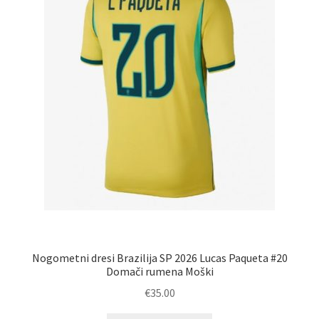
strani
izdelka
Nogometni dresi Brazilija SP 2026 Lucas Paqueta #20
Domači rumena Moški
€
35.00