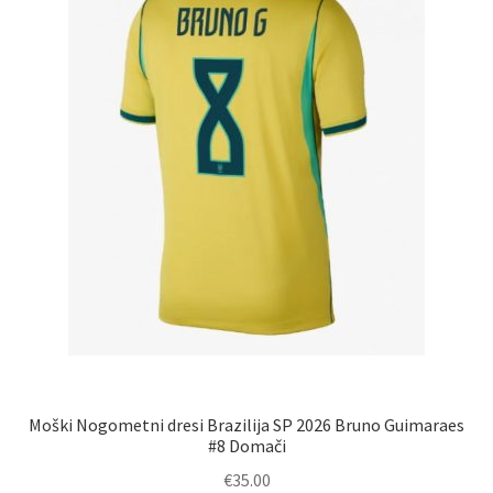
na
strani
izdelka
Moški Nogometni dresi Brazilija SP 2026 Bruno Guimaraes
#8 Domači
€
35.00