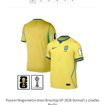
1
2
3
4
5
Poceni Nogometni dresi Brazilija SP 2026 Domači z značko
Moški