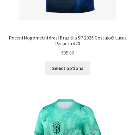
Poceni Nogometni dresi Brazilija SP 2026 Gostujoči Lucas
Paqueta #20
€
35.00
Ta
Select options
izdelek
ima
več
različic.
Možnosti
lahko
izberete
na
strani