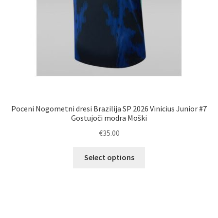
Poceni Nogometni dresi Brazilija SP 2026 Vinicius Junior #7
Gostujoči modra Moški
€
35.00
Ta
Select options
izdelek
ima
več
različic.
Možnosti