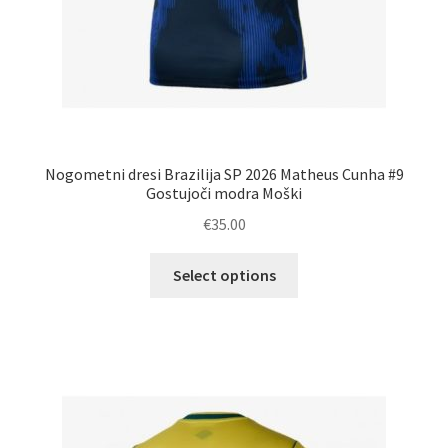
Nogometni dresi Brazilija SP 2026 Matheus Cunha #9
Gostujoči modra Moški
€
35.00
Ta
Select options
izdelek
ima
več
različic.
Možnosti
lahko
izberete