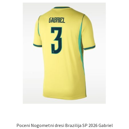
lahko
izberete
na
strani
izdelka
Poceni Nogometni dresi Brazilija SP 2026 Gabriel