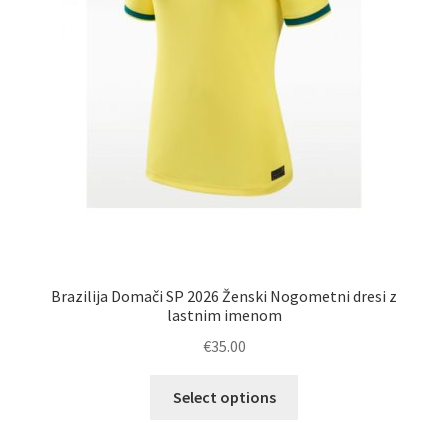
Brazilija Domači SP 2026 Ženski Nogometni dresi z
lastnim imenom
€
35.00
Ta
Select options
izdelek
ima