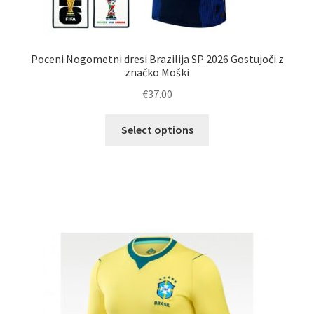
Poceni Nogometni dresi Brazilija SP 2026 Gostujoči z
značko Moški
€
37.00
Ta
Select options
izdelek
ima
več
različic.
Možnosti
lahko
izberete
na
strani
izdelka