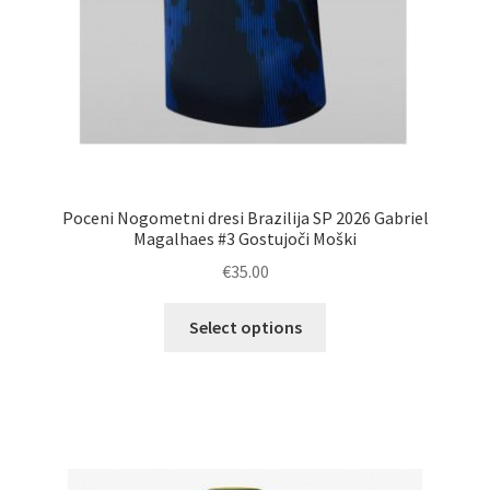
Poceni Nogometni dresi Brazilija SP 2026 Gabriel
Magalhaes #3 Gostujoči Moški
€
35.00
Ta
Select options
izdelek
ima
več
različic.
Možnosti
lahko