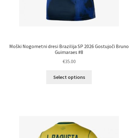
Moški Nogometni dresi Brazilija SP 2026 Gostujoči Bruno
Guimaraes #8
€
35.00
Ta
Select options
izdelek
ima
več
različic.
Možnosti
lahko
izberete
na