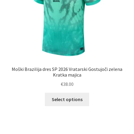
izdelka
Moški Brazilija dres SP 2026 Vratarski Gostujoči zelena
Kratka majica
€
38.00
Ta
Select options
izdelek
ima
več
različic.
Možnosti