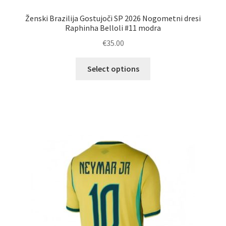
Ženski Brazilija Gostujoči SP 2026 Nogometni dresi
Raphinha Belloli #11 modra
€
35.00
Ta
Select options
izdelek
ima
več
različic.
Možnosti
lahko
izberete
na
strani
izdelka