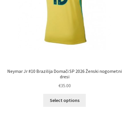
Neymar Jr #10 Brazilija Domači SP 2026 Ženski nogometni
dresi
€
35.00
Ta
Select options
izdelek
ima
več
različic.