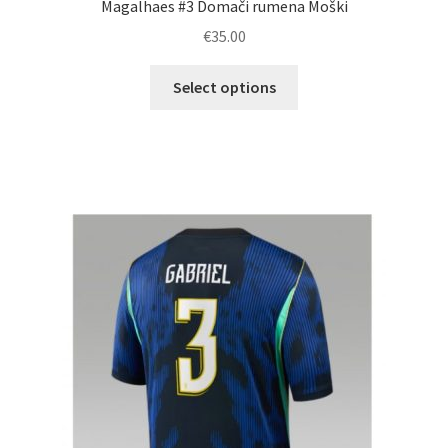
Magalhaes #3 Domači rumena Moški
€
35.00
Ta
Select options
izdelek
ima
več
različic.
Možnosti
lahko
izberete
na
strani
izdelka