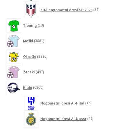
38
ZDA nogometni dresi SP 2026
38
izdelkov
13
Trening
13
izdelkov
3881
Moški
3881
izdelkov
3320
Otroški
3320
izdelkov
497
Ženski
497
izdelkov
6200
Klubi
6200
izdelkov
16
Nogometni dresi Al-Hilal
16
izdelkov
42
Nogometni dresi Al-Nassr
42
izdelkov