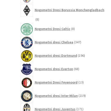
Nogometni Dresi Borussia Monchengladbach
8
8
izdelkov
8
Nogometni Dresi Celtic
8
izdelkov
347
Nogometni dresi Chelsea
347
izdelkov
196
Nogometni dresi Dortmund
196
izdelkov
68
Nogometni dresi Everton
68
izdelkov
13
Nogometni Dresi Feyenoord
13
izdelkov
219
Nogometni dresi Inter Milan
219
izdelkov
171
Nogometni dresi Juventus
171