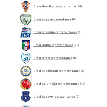
78
Dresi Hrvaška reprezentance
78
izdelkov
0
Dresi Irska reprezentance
0
izdelkov
1
Dresi Islandija reprezentance
1
izdelek
75
Dresi Italija reprezentance
75
izdelkov
0
Dresi Izrael reprezentance
0
izdelkov
0
Dresi Kazahstan reprezentance
0
izdelkov
47
Dresi Kolumbija reprezentance
47
izdelkov
0
Dresi Kosovo reprezentance
0
izdelkov
1