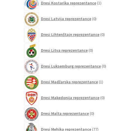
Dresi Kostarika reprezentance
1
izdelek
0
Dresi Latvija reprezentance
0
izdelkov
0
Dresi Lihtenštajn reprezentance
0
izdelkov
0
Dresi Litva reprezentance
0
izdelkov
0
Dresi Luksemburg reprezentance
0
izdelkov
1
Dresi Madžarska reprezentance
1
izdelek
0
Dresi Makedonija reprezentance
0
izdelkov
0
Dresi Malta reprezentance
0
izdelkov
77
Dresi Mehika reprezentance
77