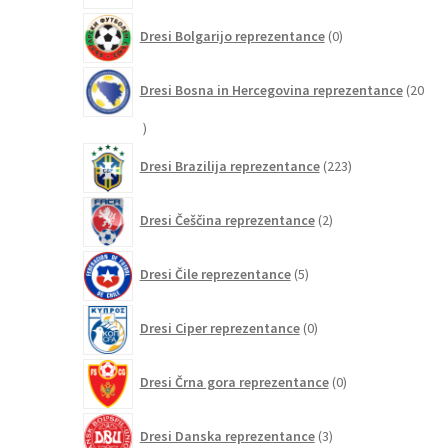
0
Dresi Bolgarijo reprezentance
0
izdelkov
Dresi Bosna in Hercegovina reprezentance
20
20
izdelkov
223
Dresi Brazilija reprezentance
223
izdelkov
2
Dresi Češčina reprezentance
2
izdelka
5
Dresi Čile reprezentance
5
izdelkov
0
Dresi Ciper reprezentance
0
izdelkov
0
Dresi Črna gora reprezentance
0
izdelkov
3
Dresi Danska reprezentance
3
izdelki