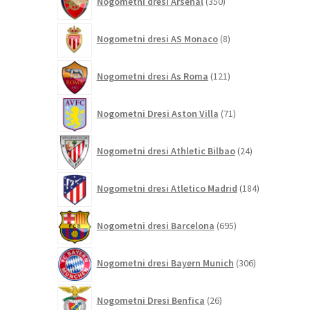
Nogometni dresi Arsenal
350
izdelkov
8
Nogometni dresi AS Monaco
8
izdelkov
121
Nogometni dresi As Roma
121
izdelkov
71
Nogometni Dresi Aston Villa
71
izdelkov
24
Nogometni dresi Athletic Bilbao
24
izdelkov
184
Nogometni dresi Atletico Madrid
184
izdelkov
695
Nogometni dresi Barcelona
695
izdelkov
306
Nogometni dresi Bayern Munich
306
izdelkov
26
Nogometni Dresi Benfica
26
izdelkov