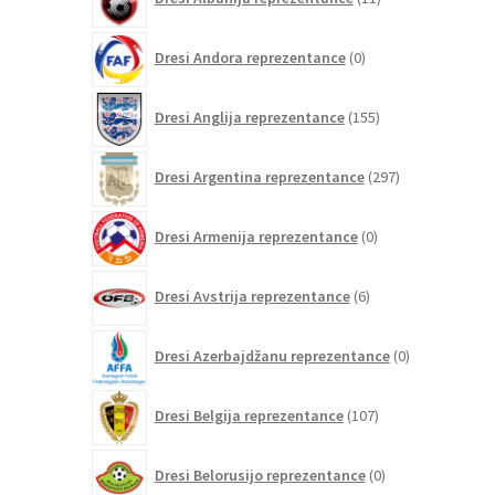
izdelkov
0
Dresi Andora reprezentance
0
izdelkov
155
Dresi Anglija reprezentance
155
izdelkov
297
Dresi Argentina reprezentance
297
izdelkov
0
Dresi Armenija reprezentance
0
izdelkov
6
Dresi Avstrija reprezentance
6
izdelkov
0
Dresi Azerbajdžanu reprezentance
0
izdelkov
107
Dresi Belgija reprezentance
107
izdelkov
0
Dresi Belorusijo reprezentance
0
izdelkov