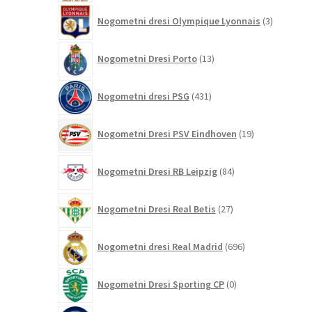
3
Nogometni dresi Olympique Lyonnais
3
izdelki
13
Nogometni Dresi Porto
13
izdelkov
431
Nogometni dresi PSG
431
izdelkov
19
Nogometni Dresi PSV Eindhoven
19
izdelkov
84
Nogometni Dresi RB Leipzig
84
izdelkov
27
Nogometni Dresi Real Betis
27
izdelkov
696
Nogometni dresi Real Madrid
696
izdelkov
0
Nogometni Dresi Sporting CP
0
izdelkov