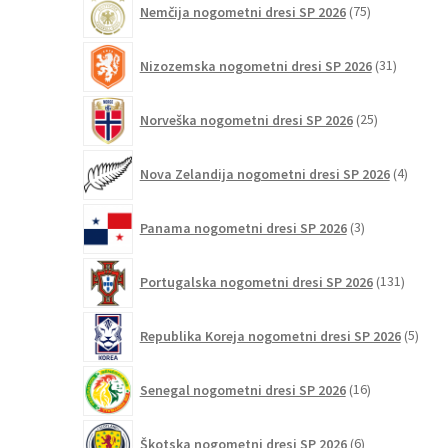
Nemčija nogometni dresi SP 2026
75
izdelkov
31
Nizozemska nogometni dresi SP 2026
31
izdelkov
25
Norveška nogometni dresi SP 2026
25
izdelkov
4
Nova Zelandija nogometni dresi SP 2026
4
izdelki
3
Panama nogometni dresi SP 2026
3
izdelki
131
Portugalska nogometni dresi SP 2026
131
izdelko
5
Republika Koreja nogometni dresi SP 2026
5
izdel
16
Senegal nogometni dresi SP 2026
16
izdelkov
6
Škotska nogometni dresi SP 2026
6