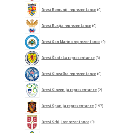
0
Dresi Romuniji reprezentance
0
izdelkov
0
Dresi Rusija reprezentance
0
izdelkov
0
Dresi San Marino reprezentance
0
izdelkov
3
Dresi Škotska reprezentance
3
izdelki
0
Dresi Slovaška reprezentance
0
izdelkov
2
Dresi Slovenija reprezentance
2
izdelka
197
Dresi Španija reprezentance
197
izdelkov
0
Dresi Srbiji reprezentance
0
izdelkov