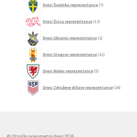
7
Dresi Švedska reprezentance
7
izdelkov
12
Dresi Švica reprezentance
12
izdelkov
2
Dresi Ukrajini reprezentance
2
izdelka
21
Dresi Urugvaj reprezentance
21
izdelkov
5
Dresi Wales reprezentance
5
izdelkov
26
Dresi Združene države reprezentance
26
izdelkov
© Otroški nogometni dresi 2026