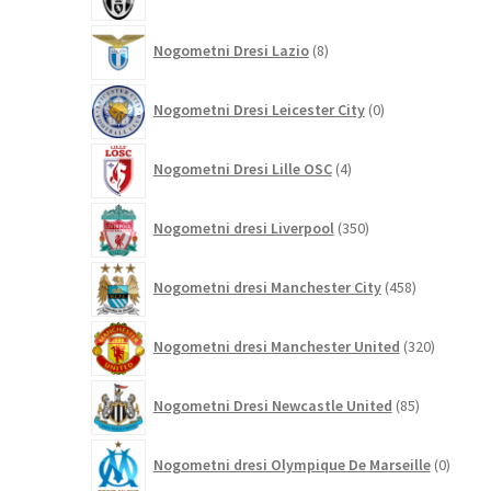
izdelkov
8
Nogometni Dresi Lazio
8
izdelkov
0
Nogometni Dresi Leicester City
0
izdelkov
4
Nogometni Dresi Lille OSC
4
izdelki
350
Nogometni dresi Liverpool
350
izdelkov
458
Nogometni dresi Manchester City
458
izdelkov
320
Nogometni dresi Manchester United
320
izdelkov
85
Nogometni Dresi Newcastle United
85
izdelkov
0
Nogometni dresi Olympique De Marseille
0
izdelk