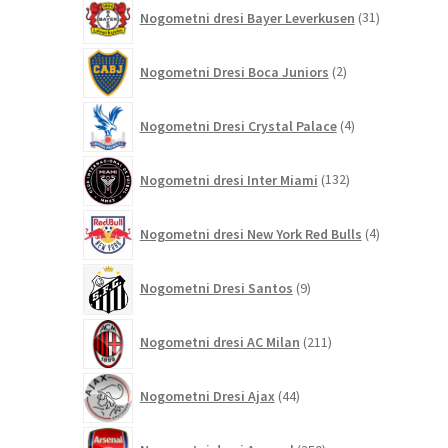
31
Nogometni dresi Bayer Leverkusen
31
izdelkov
2
Nogometni Dresi Boca Juniors
2
izdelka
4
Nogometni Dresi Crystal Palace
4
izdelki
132
Nogometni dresi Inter Miami
132
izdelkov
4
Nogometni dresi New York Red Bulls
4
izdelki
9
Nogometni Dresi Santos
9
izdelkov
211
Nogometni dresi AC Milan
211
izdelkov
44
Nogometni Dresi Ajax
44
izdelkov
350