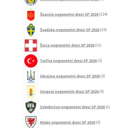
izdelkov
124
Španija nogometni dresi SP 2026
124
izdelkov
23
Švedska nogometni dresi SP 2026
23
izdelkov
11
Švica nogometni dresi SP 2026
11
izdelkov
2
Turčija nogometni dresi SP 2026
2
izdelka
2
Ukrajina nogometni dresi SP 2026
2
izdelka
3
Urugvaj nogometni dresi SP 2026
3
izdelki
1
Uzbekistan nogometni dresi SP 2026
1
izdelek
3
Wales nogometni dresi SP 2026
3
izdelki