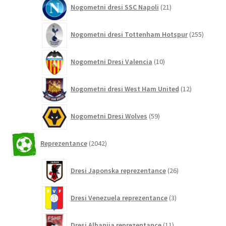
21
Nogometni dresi SSC Napoli
21
izdelkov
255
Nogometni dresi Tottenham Hotspur
255
izdelko
10
Nogometni Dresi Valencia
10
izdelkov
12
Nogometni dresi West Ham United
12
izdelkov
59
Nogometni Dresi Wolves
59
izdelkov
2042
Reprezentance
2042
izdelkov
26
Dresi Japonska reprezentance
26
izdelkov
3
Dresi Venezuela reprezentance
3
izdelki
11
Dresi Albanija reprezentance
11