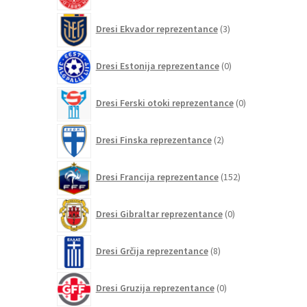
3
Dresi Ekvador reprezentance
3
izdelki
0
Dresi Estonija reprezentance
0
izdelkov
0
Dresi Ferski otoki reprezentance
0
izdelkov
2
Dresi Finska reprezentance
2
izdelka
152
Dresi Francija reprezentance
152
izdelkov
0
Dresi Gibraltar reprezentance
0
izdelkov
8
Dresi Grčija reprezentance
8
izdelkov
0
Dresi Gruzija reprezentance
0
izdelkov