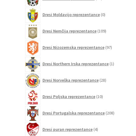
izdelkov
0
Dresi Moldavijo reprezentance
0
izdelkov
109
Dresi Nemčija reprezentance
109
izdelkov
97
Dresi Nizozemska reprezentance
97
izdelkov
1
Dresi Northern Irska reprezentance
1
izdelek
28
Dresi Norveška reprezentance
28
izdelkov
10
Dresi Poljska reprezentance
10
izdelkov
208
Dresi Portugalska reprezentance
208
izdelkov
4
Dresi puran reprezentance
4
izdelki