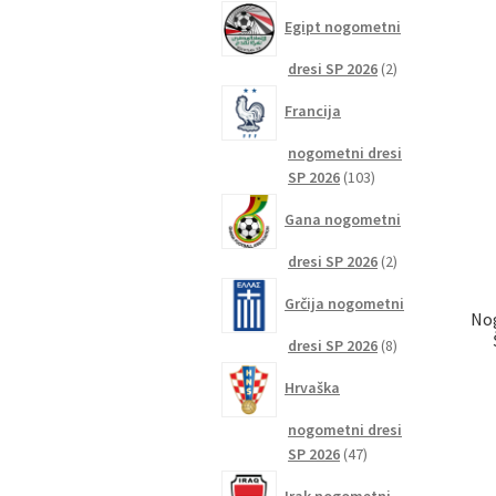
izdelkov
Egipt nogometni
2
dresi SP 2026
2
izdelka
Francija
nogometni dresi
103
SP 2026
103
izdelki
Gana nogometni
2
dresi SP 2026
2
izdelka
Grčija nogometni
No
8
dresi SP 2026
8
izdelkov
Hrvaška
nogometni dresi
47
SP 2026
47
izdelkov