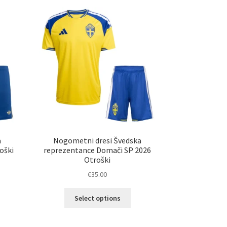
ičic.
različic.
nosti
Možnosti
ko
lahko
erete
izberete
na
ani
strani
elka
izdelka
a
Nogometni dresi Švedska
oški
reprezentance Domači SP 2026
Otroški
€
35.00
Ta
Select options
elek
izdelek
a
ima
č
več