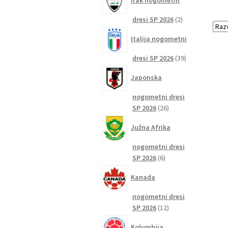
Irak nogometni
2
dresi SP 2026
2
izdelka
Italija nogometni
39
dresi SP 2026
39
izdelkov
Japonska
nogometni dresi
26
SP 2026
26
izdelkov
Južna Afrika
nogometni dresi
6
SP 2026
6
izdelkov
Kanada
nogometni dresi
12
SP 2026
12
izdelkov
Kolumbija