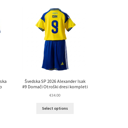
dska
Švedska SP 2026 Alexander Isak
o
#9 Domači Otroški dresi kompleti
€
34.00
Ta
Select options
elek
izdelek
a
ima
č
več