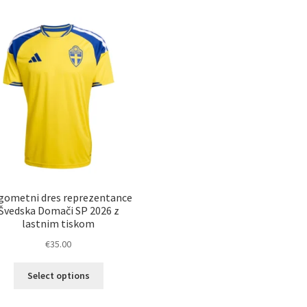
različic.
razl
Možnosti
Mož
lahko
lah
izberete
izb
na
na
strani
str
izdelka
izd
gometni dres reprezentance
Švedska Domači SP 2026 z
lastnim tiskom
€
35.00
Ta
Select options
izdelek
ima