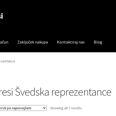
i
račun
Zaključek nakupa
Kontaktiraj nas
Blog
čun
Trgovina
Zaključek nakupa
ezentance
resi Švedska reprezentance
Sorted
Showing all 7 results
by