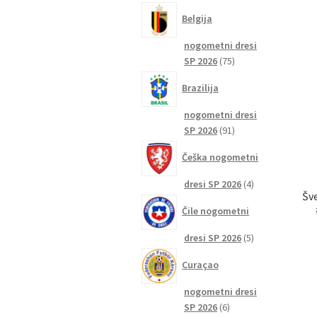
izdelkov
Belgija
nogometni dresi
75
SP 2026
75
izdelkov
Brazilija
nogometni dresi
91
SP 2026
91
izdelkov
Češka nogometni
4
dresi SP 2026
4
Šv
izdelki
Čile nogometni
5
dresi SP 2026
5
izdelkov
Curaçao
nogometni dresi
6
SP 2026
6