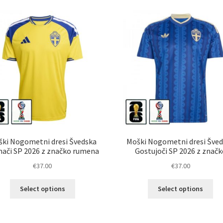
latest
ki Nogometni dresi Švedska
Moški Nogometni dresi Šve
ači SP 2026 z značko rumena
Gostujoči SP 2026 z značk
€
37.00
€
37.00
Ta
Ta
Select options
Select options
izdelek
izd
ima
im
več
ve