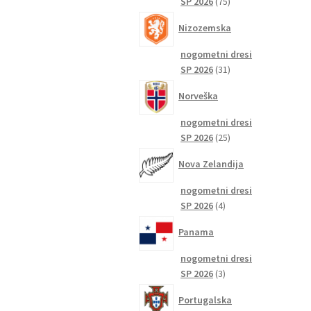
75
SP 2026
75
izdelkov
Nizozemska
nogometni dresi
31
SP 2026
31
izdelkov
Norveška
nogometni dresi
25
SP 2026
25
izdelkov
Nova Zelandija
nogometni dresi
4
SP 2026
4
izdelki
Panama
nogometni dresi
3
SP 2026
3
izdelki
Portugalska