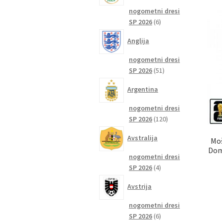
nogometni dresi
6
SP 2026
6
izdelkov
Anglija
nogometni dresi
51
SP 2026
51
izdelkov
Argentina
nogometni dresi
120
SP 2026
120
izdelkov
Avstralija
Moš
Dom
nogometni dresi
4
SP 2026
4
izdelki
Avstrija
nogometni dresi
6
SP 2026
6