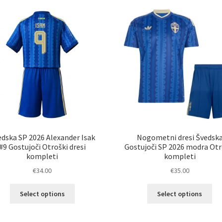
različic.
razl
Možnosti
Mož
lahko
lah
izberete
izb
na
na
strani
str
izdelka
izd
edska SP 2026 Alexander Isak
Nogometni dresi Švedsk
#9 Gostujoči Otroški dresi
Gostujoči SP 2026 modra Otr
kompleti
kompleti
€
34.00
€
35.00
Ta
Ta
Select options
Select options
izdelek
izd
ima
im
več
ve