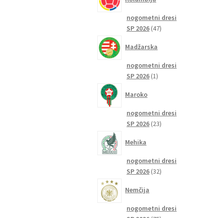
nogometni dresi
47
SP 2026
47
izdelkov
Madžarska
nogometni dresi
1
SP 2026
1
izdelek
Maroko
nogometni dresi
23
SP 2026
23
izdelkov
Mehika
nogometni dresi
32
SP 2026
32
izdelkov
Nemčija
nogometni dresi