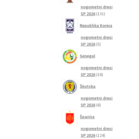
nogometni dresi
131
SP 2026
131
izdelkov
Republika Koreja
nogometni dresi
5
SP 2026
5
izdelkov
Senegal
nogometni dresi
16
SP 2026
16
izdelkov
Škotska
nogometni dresi
6
SP 2026
6
izdelkov
Španija
nogometni dresi
124
SP 2026
124