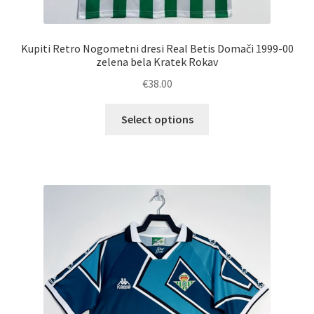
Kupiti Retro Nogometni dresi Real Betis Domači 1999-00
zelena bela Kratek Rokav
€
38.00
Ta
Select options
izdelek
ima
več
različic.
Možnosti
lahko
izberete
na
strani
izdelka