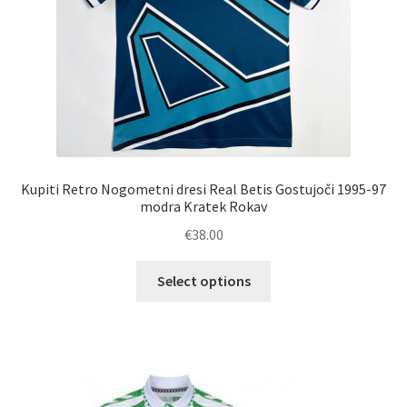
Kupiti Retro Nogometni dresi Real Betis Gostujoči 1995-97
modra Kratek Rokav
€
38.00
Ta
Select options
izdelek
ima
več
različic.
Možnosti
lahko