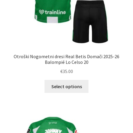
Otroški Nogometni dresi Real Betis Domači 2025-26
Balompié Lo Celso 20
€
35.00
Ta
Select options
izdelek
ima
več
različic.
Možnosti
lahko