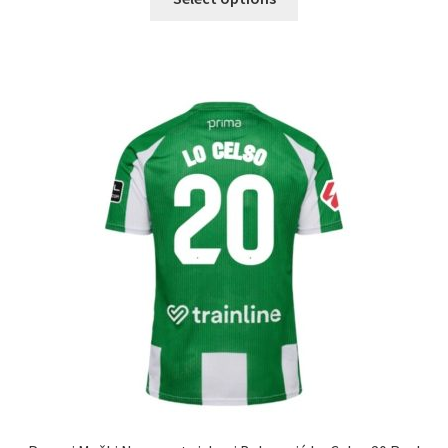
izdelek
ima
več
različic.
Možnosti
lahko
izberete
na
strani
izdelka