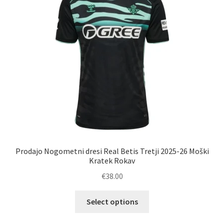
izberete
na
strani
izdelka
Prodajo Nogometni dresi Real Betis Tretji 2025-26 Moški
Kratek Rokav
€
38.00
Ta
Select options
izdelek
ima