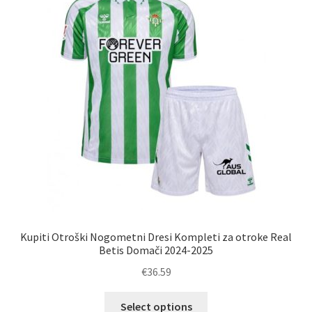
izberete
na
strani
izdelka
Kupiti Otroški Nogometni Dresi Kompleti za otroke Real
Betis Domači 2024-2025
€
36.59
Ta
Select options