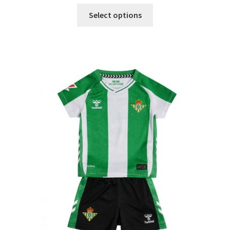
Ta
Select options
izdelek
ima
več
različic.
Možnosti
lahko
izberete
na
strani
izdelka