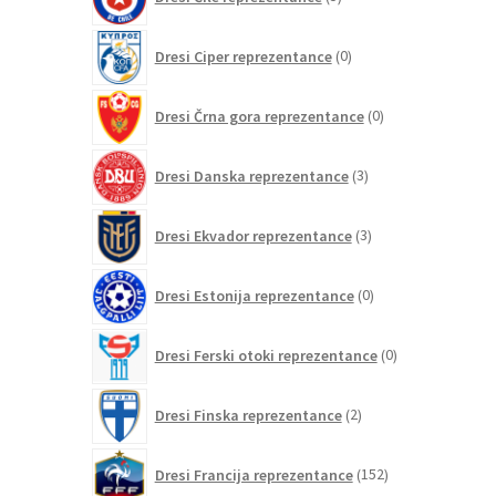
izdelkov
0
Dresi Ciper reprezentance
0
izdelkov
0
Dresi Črna gora reprezentance
0
izdelkov
3
Dresi Danska reprezentance
3
izdelki
3
Dresi Ekvador reprezentance
3
izdelki
0
Dresi Estonija reprezentance
0
izdelkov
0
Dresi Ferski otoki reprezentance
0
izdelkov
2
Dresi Finska reprezentance
2
izdelka
152
Dresi Francija reprezentance
152
izdelkov