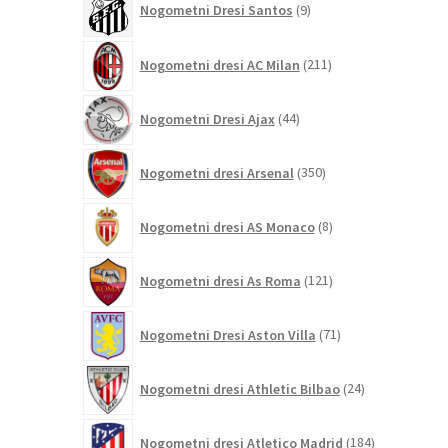
Nogometni Dresi Santos
9
izdelkov
211
Nogometni dresi AC Milan
211
izdelkov
44
Nogometni Dresi Ajax
44
izdelkov
350
Nogometni dresi Arsenal
350
izdelkov
8
Nogometni dresi AS Monaco
8
izdelkov
121
Nogometni dresi As Roma
121
izdelkov
71
Nogometni Dresi Aston Villa
71
izdelkov
24
Nogometni dresi Athletic Bilbao
24
izdelkov
184
Nogometni dresi Atletico Madrid
184