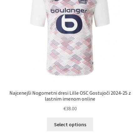
na
strani
izdelka
Najcenejši Nogometni dresi Lille OSC Gostujoči 2024-25 z
lastnim imenom online
€
38.00
Ta
Select options
izdelek
ima