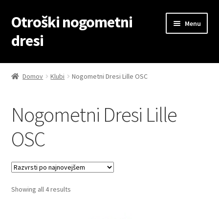
Otroški nogometni
Skip
Skip
Menu
to
to
dresi
navigation
content
Domov
Domov
Klubi
Nogometni Dresi Lille OSC
Blog
Nogometni Dresi Lille
Kontaktiraj nas
OSC
Košarica
Moj račun
Sorted
Showing all 4 results
Trgovina
by
latest
Zaključek nakupa