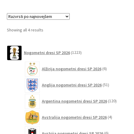
več
različic.
Možnosti
lahko
Sorted
Showing all 4 results
izberete
by
na
latest
1223
strani
Nogometni dresi SP 2026
1223
izdelkov
izdelka
6
Alžirija nogometni dresi SP 2026
6
izdelkov
51
Anglija nogometni dresi SP 2026
51
izdelkov
120
Argentina nogometni dresi SP 2026
120
izdelkov
4
Avstralija nogometni dresi SP 2026
4
izdelki
6
Avstrija nogometni dresi SP 2026
6