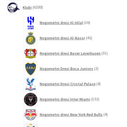
6200
Klubi
6200
izdelkov
16
Nogometni dresi Al-Hilal
16
izdelkov
42
Nogometni dresi Al-Nassr
42
izdelkov
31
Nogometni dresi Bayer Leverkusen
31
izdelkov
2
Nogometni Dresi Boca Juniors
2
izdelka
4
Nogometni Dresi Crystal Palace
4
izdelki
132
Nogometni dresi Inter Miami
132
izdelkov
4
Nogometni dresi New York Red Bulls
4
izdelki
9