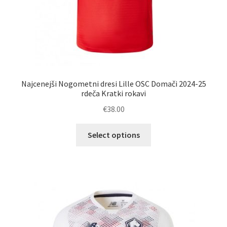
Najcenejši Nogometni dresi Lille OSC Domači 2024-25
rdeča Kratki rokavi
€
38.00
Ta
Select options
izdelek
ima
več
različic.
Možnosti
lahko
izberete