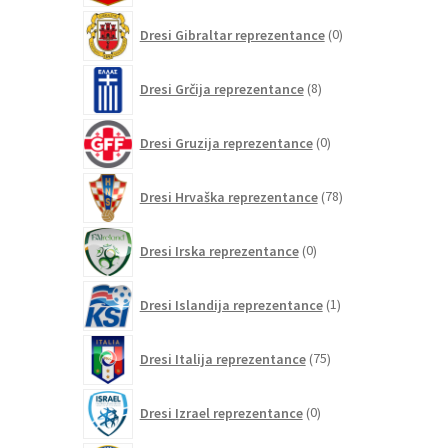
0
Dresi Gibraltar reprezentance
0
izdelkov
8
Dresi Grčija reprezentance
8
izdelkov
0
Dresi Gruzija reprezentance
0
izdelkov
78
Dresi Hrvaška reprezentance
78
izdelkov
0
Dresi Irska reprezentance
0
izdelkov
1
Dresi Islandija reprezentance
1
izdelek
75
Dresi Italija reprezentance
75
izdelkov
0
Dresi Izrael reprezentance
0
izdelkov