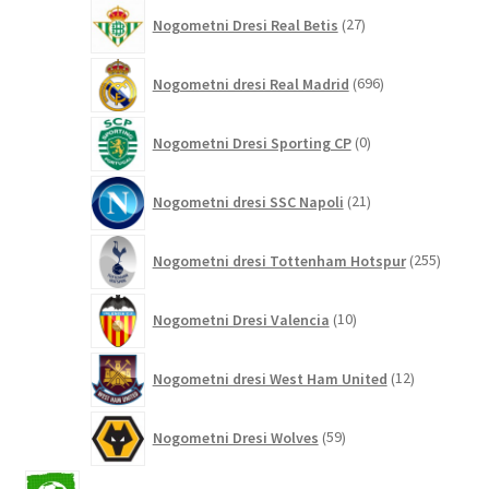
27
Nogometni Dresi Real Betis
27
izdelkov
696
Nogometni dresi Real Madrid
696
izdelkov
0
Nogometni Dresi Sporting CP
0
izdelkov
21
Nogometni dresi SSC Napoli
21
izdelkov
255
Nogometni dresi Tottenham Hotspur
255
izdelko
10
Nogometni Dresi Valencia
10
izdelkov
12
Nogometni dresi West Ham United
12
izdelkov
59
Nogometni Dresi Wolves
59
izdelkov
2042