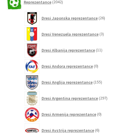
Reprezentance
2042
izdelkov
26
Dresi Japonska reprezentance
26
izdelkov
3
Dresi Venezuela reprezentance
3
izdelki
11
Dresi Albanija reprezentance
11
izdelkov
0
Dresi Andora reprezentance
0
izdelkov
155
Dresi Anglija reprezentance
155
izdelkov
297
Dresi Argentina reprezentance
297
izdelkov
0
Dresi Armenija reprezentance
0
izdelkov
6
Dresi Avstrija reprezentance
6
izdelkov