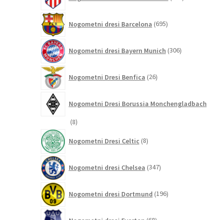
izdelkov
695
Nogometni dresi Barcelona
695
izdelkov
306
Nogometni dresi Bayern Munich
306
izdelkov
26
Nogometni Dresi Benfica
26
izdelkov
Nogometni Dresi Borussia Monchengladbach
8
8
izdelkov
8
Nogometni Dresi Celtic
8
izdelkov
347
Nogometni dresi Chelsea
347
izdelkov
196
Nogometni dresi Dortmund
196
izdelkov
68