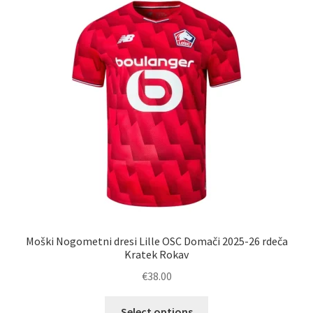
Moški Nogometni dresi Lille OSC Domači 2025-26 rdeča
Kratek Rokav
€
38.00
Ta
Select options