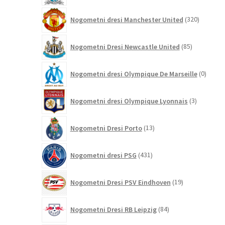
320
Nogometni dresi Manchester United
320
izdelkov
85
Nogometni Dresi Newcastle United
85
izdelkov
0
Nogometni dresi Olympique De Marseille
0
izdelk
3
Nogometni dresi Olympique Lyonnais
3
izdelki
13
Nogometni Dresi Porto
13
izdelkov
431
Nogometni dresi PSG
431
izdelkov
19
Nogometni Dresi PSV Eindhoven
19
izdelkov
84
Nogometni Dresi RB Leipzig
84
izdelkov