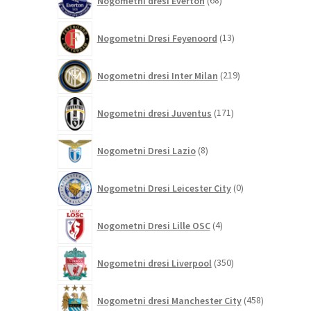
Nogometni dresi Everton
68
izdelkov
13
Nogometni Dresi Feyenoord
13
izdelkov
219
Nogometni dresi Inter Milan
219
izdelkov
171
Nogometni dresi Juventus
171
izdelkov
8
Nogometni Dresi Lazio
8
izdelkov
0
Nogometni Dresi Leicester City
0
izdelkov
4
Nogometni Dresi Lille OSC
4
izdelki
350
Nogometni dresi Liverpool
350
izdelkov
458
Nogometni dresi Manchester City
458
izdelkov