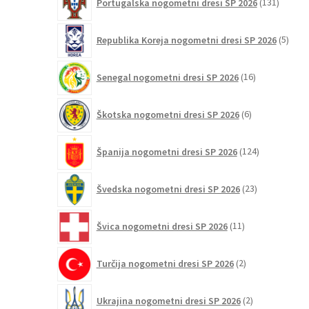
Portugalska nogometni dresi SP 2026
131
izdelko
5
Republika Koreja nogometni dresi SP 2026
5
izdel
16
Senegal nogometni dresi SP 2026
16
izdelkov
6
Škotska nogometni dresi SP 2026
6
izdelkov
124
Španija nogometni dresi SP 2026
124
izdelkov
23
Švedska nogometni dresi SP 2026
23
izdelkov
11
Švica nogometni dresi SP 2026
11
izdelkov
2
Turčija nogometni dresi SP 2026
2
izdelka
2
Ukrajina nogometni dresi SP 2026
2
izdelka