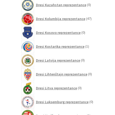
0
Dresi Kazahstan reprezentance
0
izdelkov
47
Dresi Kolumbija reprezentance
47
izdelkov
0
Dresi Kosovo reprezentance
0
izdelkov
1
Dresi Kostarika reprezentance
1
izdelek
0
Dresi Latvija reprezentance
0
izdelkov
0
Dresi Lihtenštajn reprezentance
0
izdelkov
0
Dresi Litva reprezentance
0
izdelkov
0
Dresi Luksemburg reprezentance
0
izdelkov
1