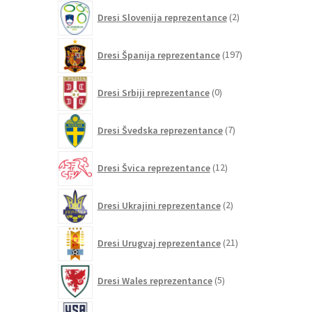
2
Dresi Slovenija reprezentance
2
izdelka
197
Dresi Španija reprezentance
197
izdelkov
0
Dresi Srbiji reprezentance
0
izdelkov
7
Dresi Švedska reprezentance
7
izdelkov
12
Dresi Švica reprezentance
12
izdelkov
2
Dresi Ukrajini reprezentance
2
izdelka
21
Dresi Urugvaj reprezentance
21
izdelkov
5
Dresi Wales reprezentance
5
izdelkov
26