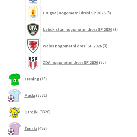
3
Urugvaj nogometni dresi SP 2026
3
izdelki
1
Uzbekistan nogometni dresi SP 2026
1
izdelek
3
Wales nogometni dresi SP 2026
3
izdelki
38
ZDA nogometni dresi SP 2026
38
izdelkov
13
Trening
13
izdelkov
3881
Moški
3881
izdelkov
3320
Otroški
3320
izdelkov
497
Ženski
497
izdelkov