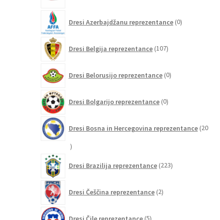
0
Dresi Azerbajdžanu reprezentance
0
izdelkov
107
Dresi Belgija reprezentance
107
izdelkov
0
Dresi Belorusijo reprezentance
0
izdelkov
0
Dresi Bolgarijo reprezentance
0
izdelkov
Dresi Bosna in Hercegovina reprezentance
20
20
izdelkov
223
Dresi Brazilija reprezentance
223
izdelkov
2
Dresi Češčina reprezentance
2
izdelka
5
Dresi Čile reprezentance
5