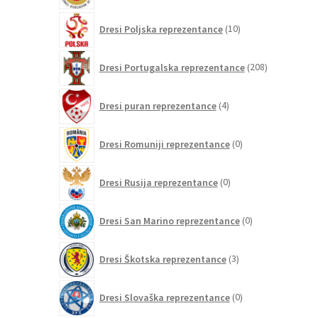
10
Dresi Poljska reprezentance
10
izdelkov
208
Dresi Portugalska reprezentance
208
izdelkov
4
Dresi puran reprezentance
4
izdelki
0
Dresi Romuniji reprezentance
0
izdelkov
0
Dresi Rusija reprezentance
0
izdelkov
0
Dresi San Marino reprezentance
0
izdelkov
3
Dresi Škotska reprezentance
3
izdelki
0
Dresi Slovaška reprezentance
0
izdelkov