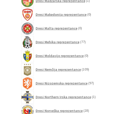
Dresi Madžarska reprezentance
1
izdelek
0
Dresi Makedonija reprezentance
0
izdelkov
0
Dresi Malta reprezentance
0
izdelkov
77
Dresi Mehika reprezentance
77
izdelkov
0
Dresi Moldavijo reprezentance
0
izdelkov
109
Dresi Nemčija reprezentance
109
izdelkov
97
Dresi Nizozemska reprezentance
97
izdelkov
1
Dresi Northern Irska reprezentance
1
izdelek
28
Dresi Norveška reprezentance
28
izdelkov