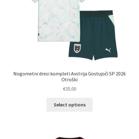
izdelka
Nogometni dresi kompleti Avstrija Gostujoči SP 2026
Otroški
€
35.00
Ta
Select options
izdelek
ima
več
različic.