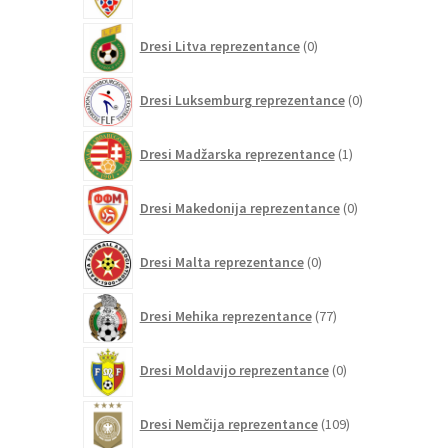
izdelkov
0
Dresi Litva reprezentance
0
izdelkov
0
Dresi Luksemburg reprezentance
0
izdelkov
1
Dresi Madžarska reprezentance
1
izdelek
0
Dresi Makedonija reprezentance
0
izdelkov
0
Dresi Malta reprezentance
0
izdelkov
77
Dresi Mehika reprezentance
77
izdelkov
0
Dresi Moldavijo reprezentance
0
izdelkov
109
Dresi Nemčija reprezentance
109
izdelkov