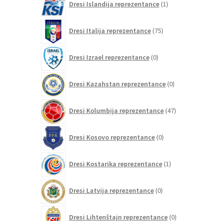
Dresi Islandija reprezentance
1
izdelek
75
Dresi Italija reprezentance
75
izdelkov
0
Dresi Izrael reprezentance
0
izdelkov
0
Dresi Kazahstan reprezentance
0
izdelkov
47
Dresi Kolumbija reprezentance
47
izdelkov
0
Dresi Kosovo reprezentance
0
izdelkov
1
Dresi Kostarika reprezentance
1
izdelek
0
Dresi Latvija reprezentance
0
izdelkov
0
Dresi Lihtenštajn reprezentance
0