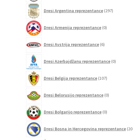
297
Dresi Argentina reprezentance
297
izdelkov
0
Dresi Armenija reprezentance
0
izdelkov
6
Dresi Avstrija reprezentance
6
izdelkov
0
Dresi Azerbajdžanu reprezentance
0
izdelkov
107
Dresi Belgija reprezentance
107
izdelkov
0
Dresi Belorusijo reprezentance
0
izdelkov
0
Dresi Bolgarijo reprezentance
0
izdelkov
Dresi Bosna in Hercegovina reprezentance
20