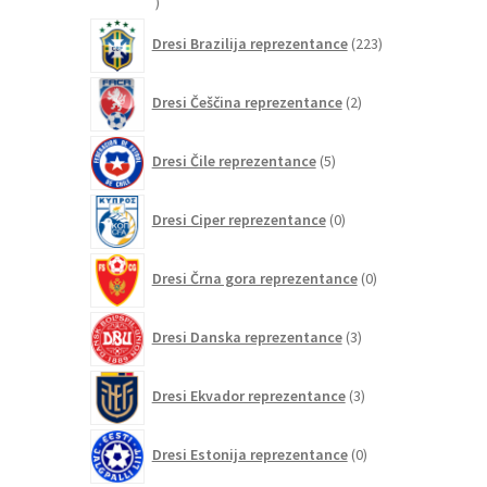
20
izdelkov
223
Dresi Brazilija reprezentance
223
izdelkov
2
Dresi Češčina reprezentance
2
izdelka
5
Dresi Čile reprezentance
5
izdelkov
0
Dresi Ciper reprezentance
0
izdelkov
0
Dresi Črna gora reprezentance
0
izdelkov
3
Dresi Danska reprezentance
3
izdelki
3
Dresi Ekvador reprezentance
3
izdelki
0
Dresi Estonija reprezentance
0
izdelkov