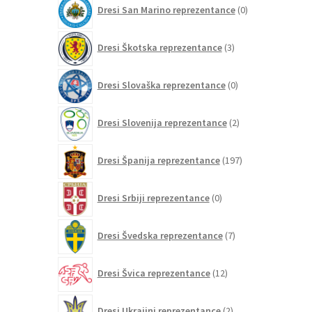
0
Dresi San Marino reprezentance
0
izdelkov
3
Dresi Škotska reprezentance
3
izdelki
0
Dresi Slovaška reprezentance
0
izdelkov
2
Dresi Slovenija reprezentance
2
izdelka
197
Dresi Španija reprezentance
197
izdelkov
0
Dresi Srbiji reprezentance
0
izdelkov
7
Dresi Švedska reprezentance
7
izdelkov
12
Dresi Švica reprezentance
12
izdelkov
2
Dresi Ukrajini reprezentance
2