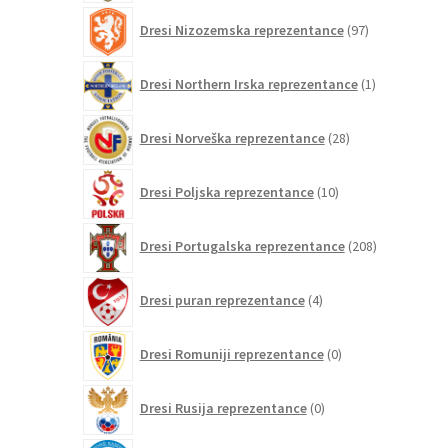
97
Dresi Nizozemska reprezentance
97
izdelkov
1
Dresi Northern Irska reprezentance
1
izdelek
28
Dresi Norveška reprezentance
28
izdelkov
10
Dresi Poljska reprezentance
10
izdelkov
208
Dresi Portugalska reprezentance
208
izdelkov
4
Dresi puran reprezentance
4
izdelki
0
Dresi Romuniji reprezentance
0
izdelkov
0
Dresi Rusija reprezentance
0
izdelkov