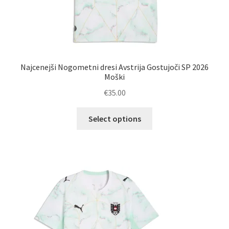
Najcenejši Nogometni dresi Avstrija Gostujoči SP 2026
Moški
€
35.00
Ta
Select options
izdelek
ima
več
različic.
Možnosti
lahko
izberete
na
strani