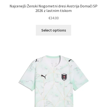
Najcenejši Ženski Nogometni dresi Avstrija Domači SP
2026 z lastnim tiskom
€
34.00
Ta
Select options
izdelek
ima
več
različic.
Možnosti
lahko
izberete
na
strani
izdelka