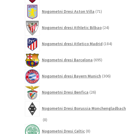
71
Nogometni Dresi Aston Villa
71
izdelkov
24
Nogometni dresi Athletic Bilbao
24
izdelkov
184
Nogometni dresi Atletico Madrid
184
izdelkov
695
Nogometni dresi Barcelona
695
izdelkov
306
Nogometni dresi Bayern Munich
306
izdelkov
26
Nogometni Dresi Benfica
26
izdelkov
Nogometni Dresi Borussia Monchengladbach
8
8
izdelkov
8
Nogometni Dresi Celtic
8
izdelkov