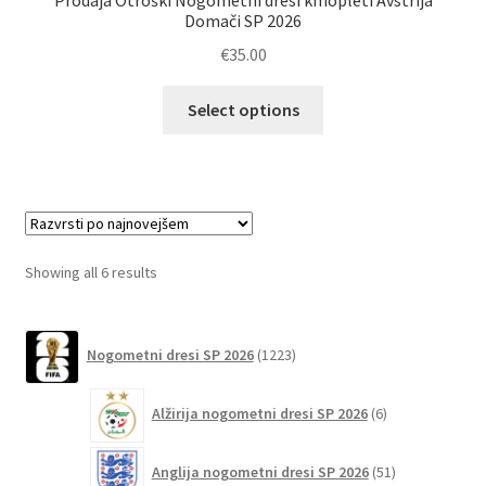
Prodaja Otroški Nogometni dresi kmopleti Avstrija
Domači SP 2026
€
35.00
Ta
Select options
izdelek
ima
več
različic.
Možnosti
lahko
Sorted
Showing all 6 results
izberete
by
na
latest
1223
strani
Nogometni dresi SP 2026
1223
izdelkov
izdelka
6
Alžirija nogometni dresi SP 2026
6
izdelkov
51
Anglija nogometni dresi SP 2026
51
izdelkov