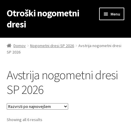
Otroški nogometni
Skip
Skip
Menu
to
to
dresi
navigation
content
Domov
Domov
Nogometni dresi SP 2026
Avstrija nogometni dresi
SP 2026
Blog
Kontaktiraj nas
Avstrija nogometni dresi
Košarica
SP 2026
Moj račun
Trgovina
Sorted
Showing all 6 results
by
Zaključek nakupa