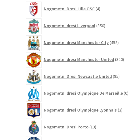
4
Nogometni Dresi Lille OSC
4
izdelki
350
Nogometni dresi Liverpool
350
izdelkov
458
Nogometni dresi Manchester City
458
izdelkov
320
Nogometni dresi Manchester United
320
izdelkov
85
Nogometni Dresi Newcastle United
85
izdelkov
0
Nogometni dresi Olympique De Marseille
0
izdelk
3
Nogometni dresi Olympique Lyonnais
3
izdelki
13
Nogometni Dresi Porto
13
izdelkov
431