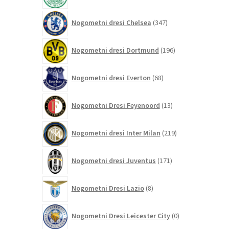
347
Nogometni dresi Chelsea
347
izdelkov
196
Nogometni dresi Dortmund
196
izdelkov
68
Nogometni dresi Everton
68
izdelkov
13
Nogometni Dresi Feyenoord
13
izdelkov
219
Nogometni dresi Inter Milan
219
izdelkov
171
Nogometni dresi Juventus
171
izdelkov
8
Nogometni Dresi Lazio
8
izdelkov
0
Nogometni Dresi Leicester City
0
izdelkov