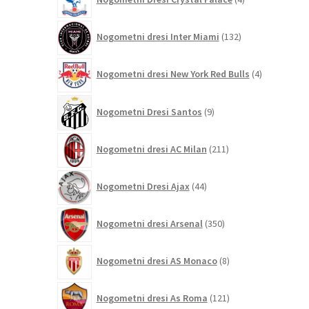
izdelki
132
Nogometni dresi Inter Miami
132
izdelkov
4
Nogometni dresi New York Red Bulls
4
izdelki
9
Nogometni Dresi Santos
9
izdelkov
211
Nogometni dresi AC Milan
211
izdelkov
44
Nogometni Dresi Ajax
44
izdelkov
350
Nogometni dresi Arsenal
350
izdelkov
8
Nogometni dresi AS Monaco
8
izdelkov
121
Nogometni dresi As Roma
121
izdelkov