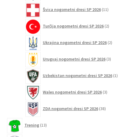
11
Švica nogometni dresi SP 2026
11
izdelkov
2
Turčija nogometni dresi SP 2026
2
izdelka
2
Ukrajina nogometni dresi SP 2026
2
izdelka
3
Urugvaj nogometni dresi SP 2026
3
izdelki
1
Uzbekistan nogometni dresi SP 2026
1
izdelek
3
Wales nogometni dresi SP 2026
3
izdelki
38
ZDA nogometni dresi SP 2026
38
izdelkov
13
Trening
13
izdelkov