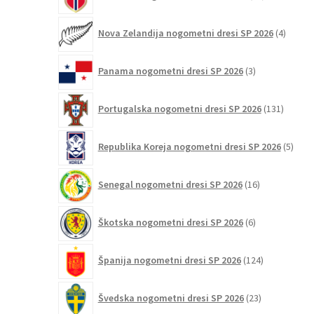
izdelkov
4
Nova Zelandija nogometni dresi SP 2026
4
izdelki
3
Panama nogometni dresi SP 2026
3
izdelki
131
Portugalska nogometni dresi SP 2026
131
izdelko
5
Republika Koreja nogometni dresi SP 2026
5
izdel
16
Senegal nogometni dresi SP 2026
16
izdelkov
6
Škotska nogometni dresi SP 2026
6
izdelkov
124
Španija nogometni dresi SP 2026
124
izdelkov
23
Švedska nogometni dresi SP 2026
23
izdelkov