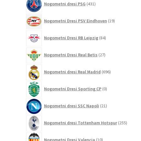
Nogometni dresi PSG
431
izdelkov
19
Nogometni Dresi PSV Eindhoven
19
izdelkov
84
Nogometni Dresi RB Leipzig
84
izdelkov
27
Nogometni Dresi Real Betis
27
izdelkov
696
Nogometni dresi Real Madrid
696
izdelkov
0
Nogometni Dresi Sporting CP
0
izdelkov
21
Nogometni dresi SSC Napoli
21
izdelkov
255
Nogometni dresi Tottenham Hotspur
255
izdelko
10
Nogometni Dresi Valencia
10