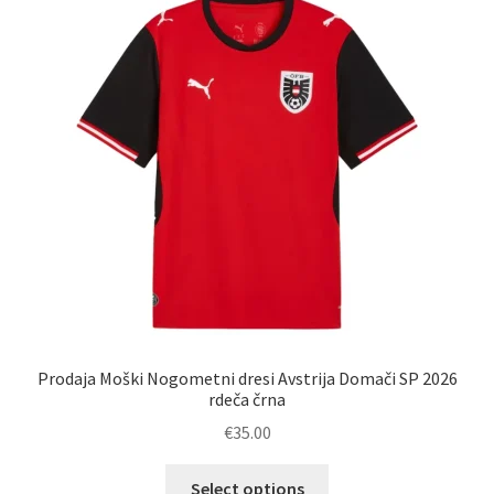
Možnosti
lahko
izberete
na
strani
izdelka
Prodaja Moški Nogometni dresi Avstrija Domači SP 2026
rdeča črna
€
35.00
Ta
Select options