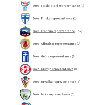
0
Dresi Ferski otoki reprezentance
0
izdelkov
2
Dresi Finska reprezentance
2
izdelka
152
Dresi Francija reprezentance
152
izdelkov
0
Dresi Gibraltar reprezentance
0
izdelkov
8
Dresi Grčija reprezentance
8
izdelkov
0
Dresi Gruzija reprezentance
0
izdelkov
78
Dresi Hrvaška reprezentance
78
izdelkov
0
Dresi Irska reprezentance
0
izdelkov
1