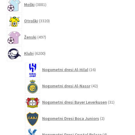
3881
Moški
3881
izdelkov
3320
Otroški
3320
izdelkov
497
Ženski
497
izdelkov
6200
Klubi
6200
izdelkov
16
Nogometni dresi Al-Hilal
16
izdelkov
42
Nogometni dresi Al-Nassr
42
izdelkov
31
Nogometni dresi Bayer Leverkusen
31
izdelkov
2
Nogometni Dresi Boca Juniors
2
izdelka
4
Nogometni Dresi Crystal Palace
4