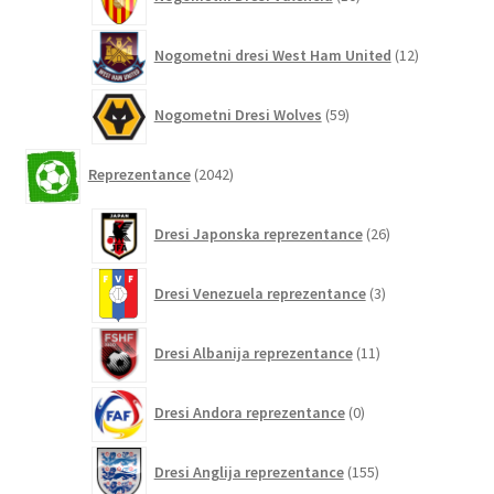
izdelkov
12
Nogometni dresi West Ham United
12
izdelkov
59
Nogometni Dresi Wolves
59
izdelkov
2042
Reprezentance
2042
izdelkov
26
Dresi Japonska reprezentance
26
izdelkov
3
Dresi Venezuela reprezentance
3
izdelki
11
Dresi Albanija reprezentance
11
izdelkov
0
Dresi Andora reprezentance
0
izdelkov
155
Dresi Anglija reprezentance
155
izdelkov