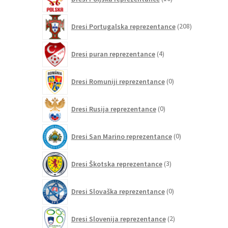
izdelkov
208
Dresi Portugalska reprezentance
208
izdelkov
4
Dresi puran reprezentance
4
izdelki
0
Dresi Romuniji reprezentance
0
izdelkov
0
Dresi Rusija reprezentance
0
izdelkov
0
Dresi San Marino reprezentance
0
izdelkov
3
Dresi Škotska reprezentance
3
izdelki
0
Dresi Slovaška reprezentance
0
izdelkov
2
Dresi Slovenija reprezentance
2
izdelka