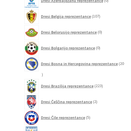
Dresi Azerbajdžanu reprezentance
0
izdelkov
107
Dresi Belgija reprezentance
107
izdelkov
0
Dresi Belorusijo reprezentance
0
izdelkov
0
Dresi Bolgarijo reprezentance
0
izdelkov
Dresi Bosna in Hercegovina reprezentance
20
20
izdelkov
223
Dresi Brazilija reprezentance
223
izdelkov
2
Dresi Češčina reprezentance
2
izdelka
5
Dresi Čile reprezentance
5
izdelkov
0