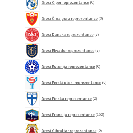
Dresi Ciper reprezentance
0
izdelkov
0
Dresi Črna gora reprezentance
0
izdelkov
3
Dresi Danska reprezentance
3
izdelki
3
Dresi Ekvador reprezentance
3
izdelki
0
Dresi Estonija reprezentance
0
izdelkov
0
Dresi Ferski otoki reprezentance
0
izdelkov
2
Dresi Finska reprezentance
2
izdelka
152
Dresi Francija reprezentance
152
izdelkov
0
Dresi Gibraltar reprezentance
0