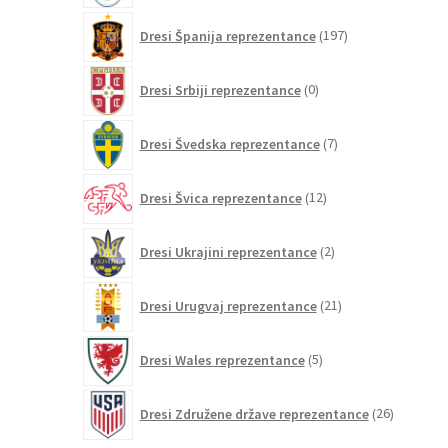
197
Dresi Španija reprezentance
197
izdelkov
0
Dresi Srbiji reprezentance
0
izdelkov
7
Dresi Švedska reprezentance
7
izdelkov
12
Dresi Švica reprezentance
12
izdelkov
2
Dresi Ukrajini reprezentance
2
izdelka
21
Dresi Urugvaj reprezentance
21
izdelkov
5
Dresi Wales reprezentance
5
izdelkov
26
Dresi Združene države reprezentance
26
izdelkov