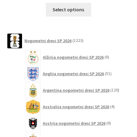
Ta
Select options
izdelek
ima
več
različic.
1223
Nogometni dresi SP 2026
1223
izdelkov
Možnosti
lahko
6
Alžirija nogometni dresi SP 2026
6
izberete
izdelkov
na
51
Anglija nogometni dresi SP 2026
51
strani
izdelkov
izdelka
120
Argentina nogometni dresi SP 2026
120
izdelkov
4
Avstralija nogometni dresi SP 2026
4
izdelki
6
Avstrija nogometni dresi SP 2026
6
izdelkov
75