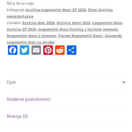
Avstrija
Šifra:
Ni na voljo
Kategoriji:
Avstrija nogometni dresi SP 2026
,
Dresi Avstrija
Domači
reprezentance
SP
Oznake:
Avstrija dres 2026
,
Avstrija dresi 2026
,
nogometni dresi
2026
Avstrija SP 2026
,
nogometni dresi Avstrija z lastnim imenom
,
z
Nogometni dresi z imenom
,
Poceni Nogometni Dresi
,
slovenski
lastnim
nogometni dres za otroke
tiskom
Fa
T
E
Pi
R
S
količina
ce
wi
m
nt
e
h
b
tt
ai
er
d
ar
o
er
l
es
di
e
Opis
o
t
t
k
Dodatne podrobnosti
Mnenja (0)