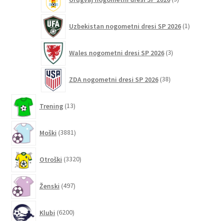
izdelki
1
Uzbekistan nogometni dresi SP 2026
1
izdelek
3
Wales nogometni dresi SP 2026
3
izdelki
38
ZDA nogometni dresi SP 2026
38
izdelkov
13
Trening
13
izdelkov
3881
Moški
3881
izdelkov
3320
Otroški
3320
izdelkov
497
Ženski
497
izdelkov
6200
Klubi
6200
izdelkov