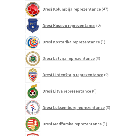
47
Dresi Kolumbija reprezentance
47
izdelkov
0
Dresi Kosovo reprezentance
0
izdelkov
1
Dresi Kostarika reprezentance
1
izdelek
0
Dresi Latvija reprezentance
0
izdelkov
0
Dresi Lihtenštajn reprezentance
0
izdelkov
0
Dresi Litva reprezentance
0
izdelkov
0
Dresi Luksemburg reprezentance
0
izdelkov
1
Dresi Madžarska reprezentance
1
izdelek