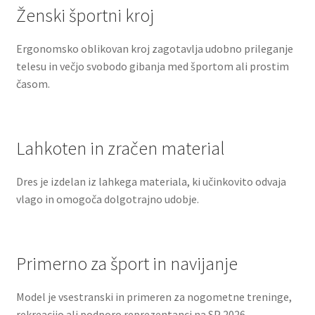
Ženski športni kroj
Ergonomsko oblikovan kroj zagotavlja udobno prileganje
telesu in večjo svobodo gibanja med športom ali prostim
časom.
Lahkoten in zračen material
Dres je izdelan iz lahkega materiala, ki učinkovito odvaja
vlago in omogoča dolgotrajno udobje.
Primerno za šport in navijanje
Model je vsestranski in primeren za nogometne treninge,
rekreacijo ali podporo reprezentanci na SP 2026.