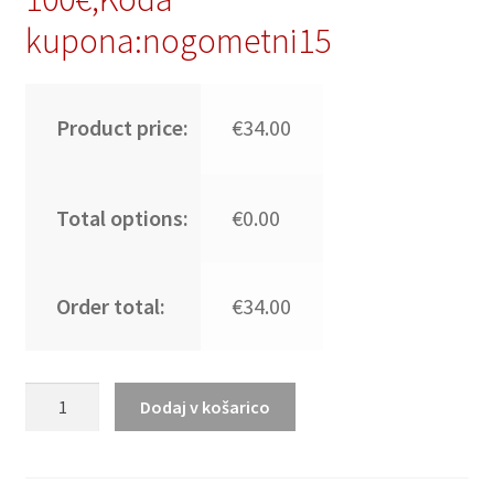
kupona:nogometni15
Product price:
€34.00
Total options:
€0.00
Order total:
€34.00
Najcenejši
Dodaj v košarico
Ženski
Nogometni
dresi