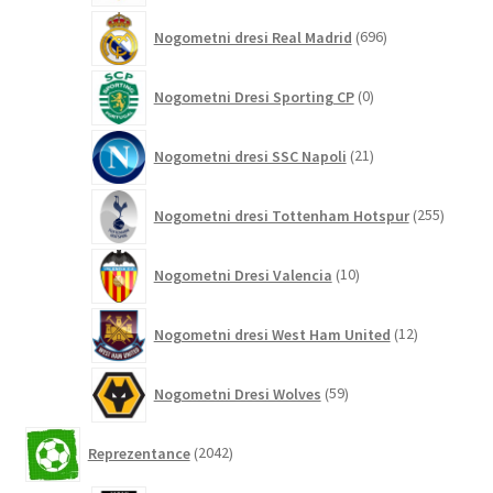
696
Nogometni dresi Real Madrid
696
izdelkov
0
Nogometni Dresi Sporting CP
0
izdelkov
21
Nogometni dresi SSC Napoli
21
izdelkov
255
Nogometni dresi Tottenham Hotspur
255
izdelko
10
Nogometni Dresi Valencia
10
izdelkov
12
Nogometni dresi West Ham United
12
izdelkov
59
Nogometni Dresi Wolves
59
izdelkov
2042
Reprezentance
2042
izdelkov