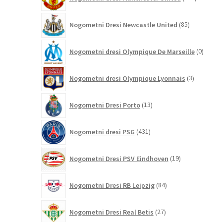
izdelkov
85
Nogometni Dresi Newcastle United
85
izdelkov
0
Nogometni dresi Olympique De Marseille
0
izdelk
3
Nogometni dresi Olympique Lyonnais
3
izdelki
13
Nogometni Dresi Porto
13
izdelkov
431
Nogometni dresi PSG
431
izdelkov
19
Nogometni Dresi PSV Eindhoven
19
izdelkov
84
Nogometni Dresi RB Leipzig
84
izdelkov
27
Nogometni Dresi Real Betis
27
izdelkov