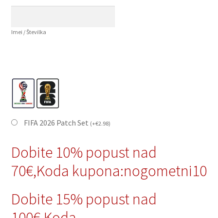
Imei / Številka
FIFA 2026 Patch Set
(
+
€
2.98
)
Dobite 10% popust nad
70€,Koda kupona:nogometni10
Dobite 15% popust nad
100€,Koda