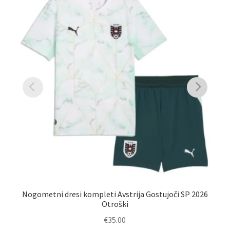
Nogometni dresi kompleti Avstrija Gostujoči SP 2026
Na
Otroški
€
35.00