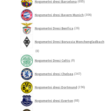
Nogometni dresi Barcelona
695
izdelkov
306
Nogometni dresi Bayern Munich
306
izdelkov
26
Nogometni Dresi Benfica
26
izdelkov
Nogometni Dresi Borussia Monchengladbach
8
8
izdelkov
8
Nogometni Dresi Celtic
8
izdelkov
347
Nogometni dresi Chelsea
347
izdelkov
196
Nogometni dresi Dortmund
196
izdelkov
68
Nogometni dresi Everton
68
izdelkov
13