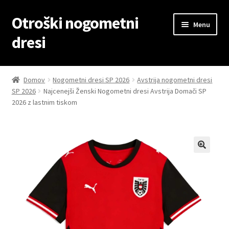
Otroški nogometni
Skip
Skip
Menu
to
to
dresi
navigation
content
Domov
Domov
Nogometni dresi SP 2026
Avstrija nogometni dresi
SP 2026
Najcenejši Ženski Nogometni dresi Avstrija Domači SP
Blog
2026 z lastnim tiskom
Kontaktiraj nas
Košarica
Moj račun
Trgovina
Zaključek nakupa