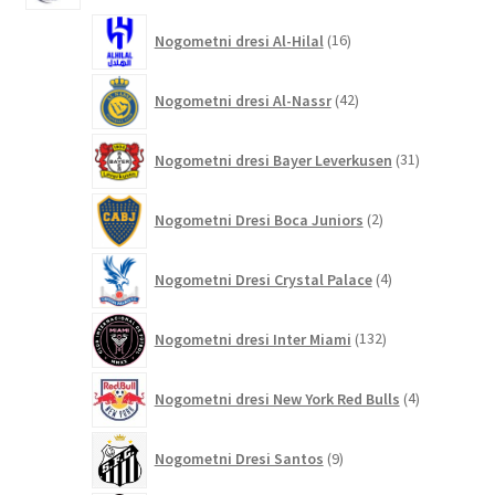
16
Nogometni dresi Al-Hilal
16
izdelkov
42
Nogometni dresi Al-Nassr
42
izdelkov
31
Nogometni dresi Bayer Leverkusen
31
izdelkov
2
Nogometni Dresi Boca Juniors
2
izdelka
4
Nogometni Dresi Crystal Palace
4
izdelki
132
Nogometni dresi Inter Miami
132
izdelkov
4
Nogometni dresi New York Red Bulls
4
izdelki
9
Nogometni Dresi Santos
9
izdelkov