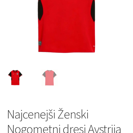
Najcenejši Ženski
Nogometni dresi Avstrija