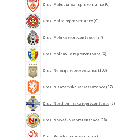
0
Dresi Makedonija reprezentance
0
izdelkov
0
Dresi Malta reprezentance
0
izdelkov
77
Dresi Mehika reprezentance
77
izdelkov
0
Dresi Moldavijo reprezentance
0
izdelkov
109
Dresi Nemčija reprezentance
109
izdelkov
97
Dresi Nizozemska reprezentance
97
izdelkov
1
Dresi Northern Irska reprezentance
1
izdelek
28
Dresi Norveška reprezentance
28
izdelkov
10
Dresi Poljska reprezentance
10