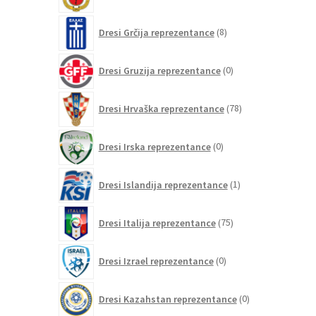
izdelkov
8
Dresi Grčija reprezentance
8
izdelkov
0
Dresi Gruzija reprezentance
0
izdelkov
78
Dresi Hrvaška reprezentance
78
izdelkov
0
Dresi Irska reprezentance
0
izdelkov
1
Dresi Islandija reprezentance
1
izdelek
75
Dresi Italija reprezentance
75
izdelkov
0
Dresi Izrael reprezentance
0
izdelkov
0
Dresi Kazahstan reprezentance
0
izdelkov