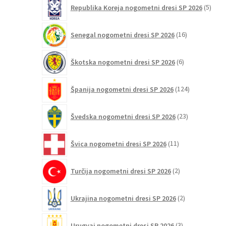
5
Republika Koreja nogometni dresi SP 2026
5
izdel
16
Senegal nogometni dresi SP 2026
16
izdelkov
6
Škotska nogometni dresi SP 2026
6
izdelkov
124
Španija nogometni dresi SP 2026
124
izdelkov
23
Švedska nogometni dresi SP 2026
23
izdelkov
11
Švica nogometni dresi SP 2026
11
izdelkov
2
Turčija nogometni dresi SP 2026
2
izdelka
2
Ukrajina nogometni dresi SP 2026
2
izdelka
3
Urugvaj nogometni dresi SP 2026
3