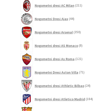
211
Nogometni dresi AC Milan
211
izdelkov
44
Nogometni Dresi Ajax
44
izdelkov
350
Nogometni dresi Arsenal
350
izdelkov
8
Nogometni dresi AS Monaco
8
izdelkov
121
Nogometni dresi As Roma
121
izdelkov
71
Nogometni Dresi Aston Villa
71
izdelkov
24
Nogometni dresi Athletic Bilbao
24
izdelkov
184
Nogometni dresi Atletico Madrid
184
izdelkov
695