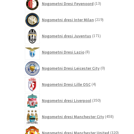
Nogometni Dresi Feyenoord
13
izdelkov
219
Nogometni dresi Inter Milan
219
izdelkov
171
Nogometni dresi Juventus
171
izdelkov
8
Nogometni Dresi Lazio
8
izdelkov
0
Nogometni Dresi Leicester City
0
izdelkov
4
Nogometni Dresi Lille OSC
4
izdelki
350
Nogometni dresi Liverpool
350
izdelkov
458
Nogometni dresi Manchester City
458
izdelkov
320
Nogometni dresi Manchester United
320