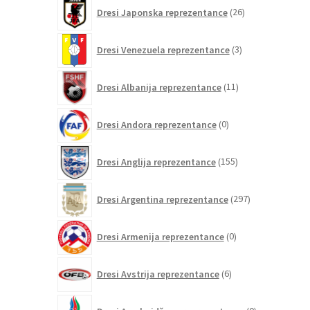
26
Dresi Japonska reprezentance
26
izdelkov
3
Dresi Venezuela reprezentance
3
izdelki
11
Dresi Albanija reprezentance
11
izdelkov
0
Dresi Andora reprezentance
0
izdelkov
155
Dresi Anglija reprezentance
155
izdelkov
297
Dresi Argentina reprezentance
297
izdelkov
0
Dresi Armenija reprezentance
0
izdelkov
6
Dresi Avstrija reprezentance
6
izdelkov
0