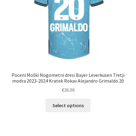
strani
izdelka
Poceni Moški Nogometni dresi Bayer Leverkusen Tretji
modra 2023-2024 Kratek Rokav Alejandro Grimaldo 20
€
36.00
Ta
Select options
izdelek
ima
več
različic.