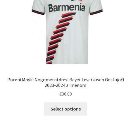
na
strani
izdelka
Poceni Moški Nogometni dresi Bayer Leverkusen Gostujoči
2023-2024 z imenom
€
36.00
Ta
Select options
izdelek
ima
več