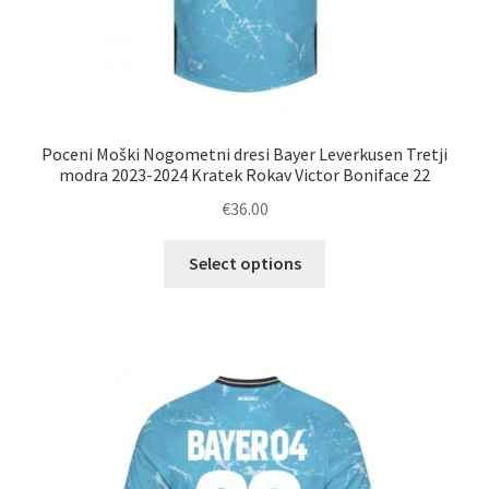
Poceni Moški Nogometni dresi Bayer Leverkusen Tretji
modra 2023-2024 Kratek Rokav Victor Boniface 22
€
36.00
Ta
Select options
izdelek
ima
več
različic.
Možnosti
lahko
izberete
na