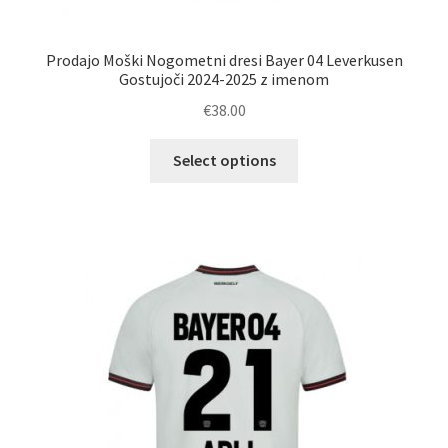
Prodajo Moški Nogometni dresi Bayer 04 Leverkusen
Gostujoči 2024-2025 z imenom
€
38.00
Ta
Select options
izdelek
ima
več
različic.
Možnosti
lahko
izberete
na
strani
izdelka