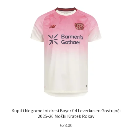
različic.
Možnosti
lahko
izberete
na
strani
izdelka
Kupiti Nogometni dresi Bayer 04 Leverkusen Gostujoči
2025-26 Moški Kratek Rokav
€
38.00