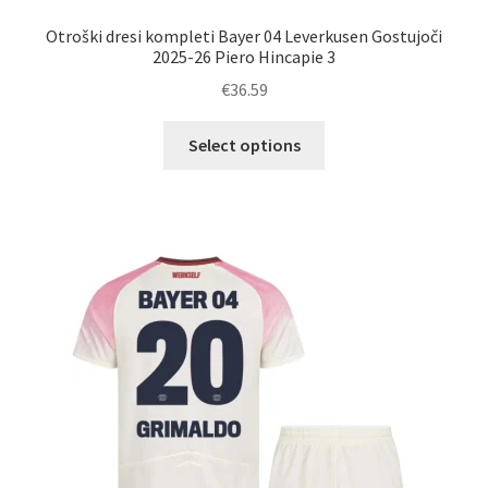
Otroški dresi kompleti Bayer 04 Leverkusen Gostujoči
2025-26 Piero Hincapie 3
€
36.59
Ta
Select options
izdelek
ima
več
različic.
Možnosti
lahko
izberete
na
strani
izdelka