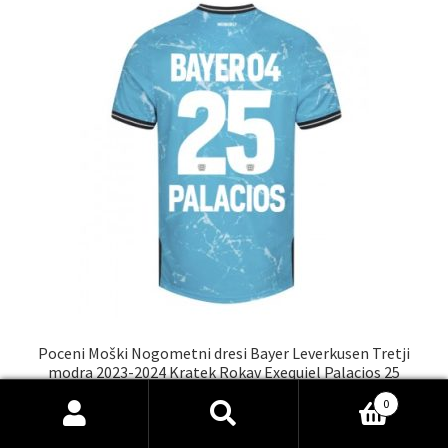
Možnosti
lahko
izberete
na
strani
izdelka
Poceni Moški Nogometni dresi Bayer Leverkusen Tretji
modra 2023-2024 Kratek Rokav Exequiel Palacios 25
€
36.00
0
Išči:
Iskanje
Ta