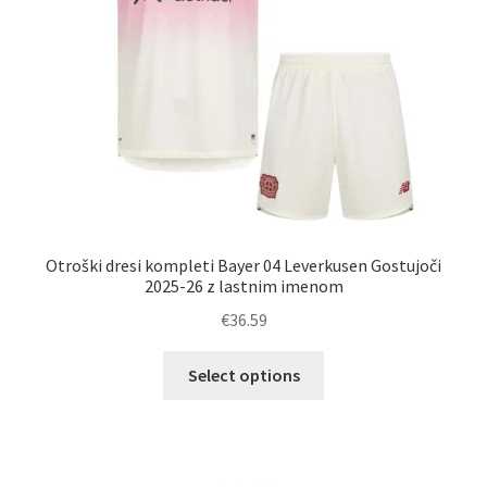
strani
izdelka
Otroški dresi kompleti Bayer 04 Leverkusen Gostujoči
2025-26 z lastnim imenom
€
36.59
Ta
Select options
izdelek
ima
več
različic.