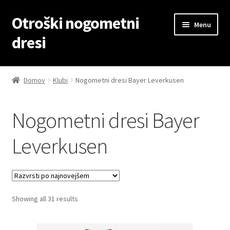
Otroški nogometni
Skip
Skip
Menu
to
to
dresi
navigation
content
Domov
Domov
Klubi
Nogometni dresi Bayer Leverkusen
Blog
Nogometni dresi Bayer
Kontaktiraj nas
Leverkusen
Košarica
Moj račun
Sorted
Showing all 31 results
Trgovina
by
latest
Zaključek nakupa