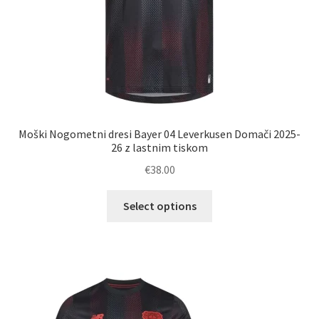
Moški Nogometni dresi Bayer 04 Leverkusen Domači 2025-
26 z lastnim tiskom
€
38.00
Ta
Select options
izdelek
ima
več
različic.
Možnosti
lahko