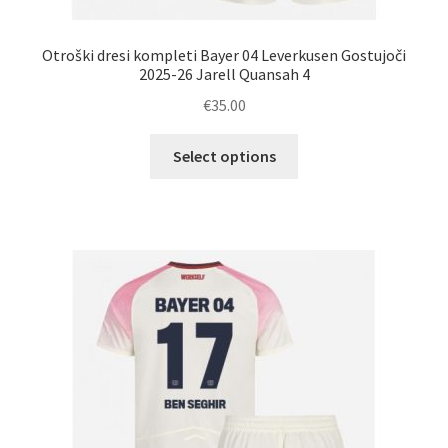
Otroški dresi kompleti Bayer 04 Leverkusen Gostujoči
2025-26 Jarell Quansah 4
€
35.00
Ta
Select options
izdelek
ima
več
različic.
Možnosti
lahko
izberete
na
strani
izdelka