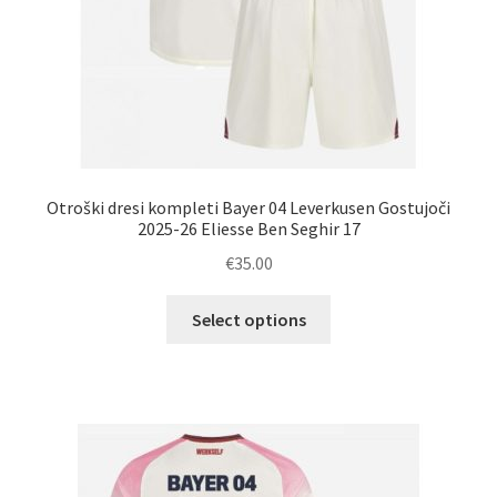
Otroški dresi kompleti Bayer 04 Leverkusen Gostujoči
2025-26 Eliesse Ben Seghir 17
€
35.00
Ta
Select options
izdelek
ima
več
različic.
Možnosti
lahko