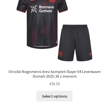
izberete
na
strani
izdelka
Otroški Nogometni dresi kompleti Bayer 04 Leverkusen
Domači 2025-26 z imenom
€
36.59
Ta
Select options
izdelek
ima