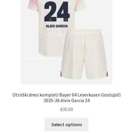
izberete
na
strani
izdelka
Otroški dresi kompleti Bayer 04 Leverkusen Gostujoči
2025-26 Aleix Garcia 24
€
35.00
Ta
Select options
izdelek