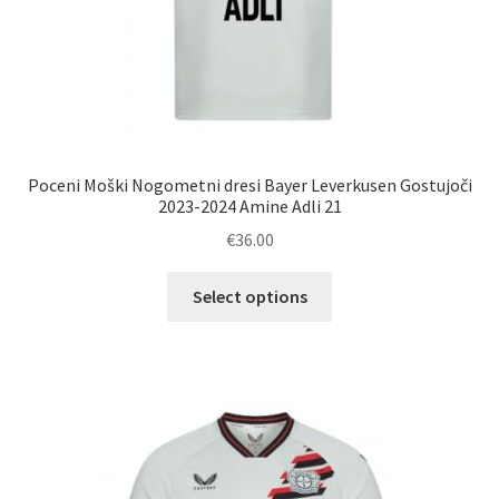
Poceni Moški Nogometni dresi Bayer Leverkusen Gostujoči
2023-2024 Amine Adli 21
€
36.00
Ta
Select options
izdelek
ima
več
različic.
Možnosti
lahko
izberete