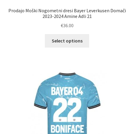
Prodajo Moški Nogometni dresi Bayer Leverkusen Domači
2023-2024 Amine Adli 21
€
36.00
Ta
Select options
izdelek
ima
več
različic.
Možnosti
lahko
izberete
na
strani
izdelka