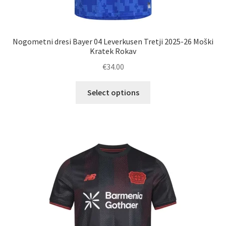
Nogometni dresi Bayer 04 Leverkusen Tretji 2025-26 Moški
Kratek Rokav
€
34.00
Ta
Select options
izdelek
ima
več
različic.
Možnosti
lahko
izberete
na
strani
izdelka