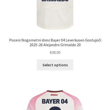
Poceni Nogometni dresi Bayer 04 Leverkusen Gostujoči
2025-26 Alejandro Grimaldo 20
€
38.00
Ta
Select options
izdelek
ima
več
različic.
Možnosti
lahko
izberete