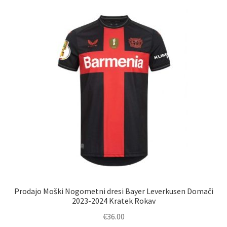
različic.
Možnosti
lahko
izberete
na
strani
izdelka
Prodajo Moški Nogometni dresi Bayer Leverkusen Domači
2023-2024 Kratek Rokav
€
36.00