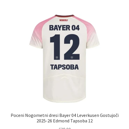
več
različic.
Možnosti
lahko
izberete
na
strani
izdelka
Poceni Nogometni dresi Bayer 04 Leverkusen Gostujoči
2025-26 Edmond Tapsoba 12