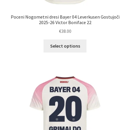
Poceni Nogometni dresi Bayer 04 Leverkusen Gostujoči
2025-26 Victor Boniface 22
€
38.00
Ta
Select options
izdelek
ima
več
različic.
Možnosti
lahko
izberete
na
strani
izdelka