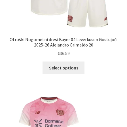
Otroški Nogometni dresi Bayer 04 Leverkusen Gostujoči
2025-26 Alejandro Grimaldo 20
€
36.59
Ta
Select options
izdelek
ima
več
različic.
Možnosti
lahko
izberete
na