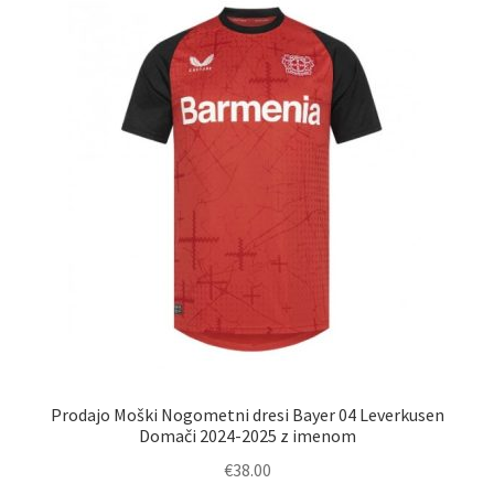
Možnosti
lahko
izberete
na
strani
izdelka
Prodajo Moški Nogometni dresi Bayer 04 Leverkusen
Domači 2024-2025 z imenom
€
38.00