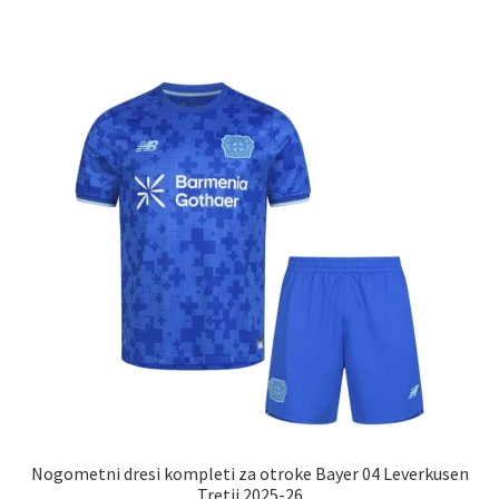
ima
več
različic.
Možnosti
lahko
izberete
na
strani
izdelka
Nogometni dresi kompleti za otroke Bayer 04 Leverkusen
Tretji 2025-26