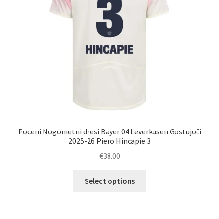
na
strani
izdelka
Poceni Nogometni dresi Bayer 04 Leverkusen Gostujoči
2025-26 Piero Hincapie 3
€
38.00
Ta
Select options
izdelek
ima
več