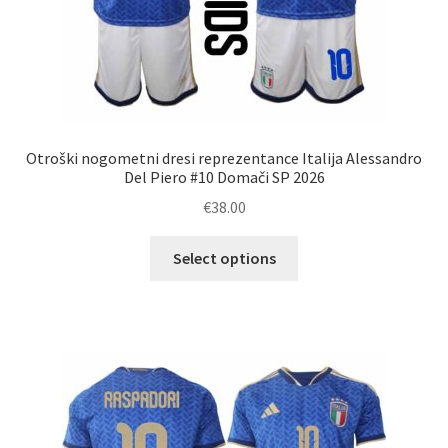
Otroški nogometni dresi reprezentance Italija Alessandro
Del Piero #10 Domači SP 2026
€
38.00
Ta
Select options
izdelek
ima
več
različic.
Možnosti
lahko
izberete
na