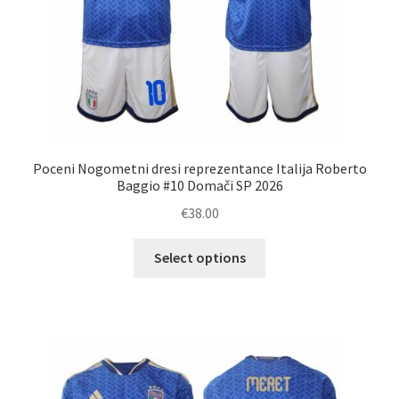
Poceni Nogometni dresi reprezentance Italija Roberto
Baggio #10 Domači SP 2026
€
38.00
Ta
Select options
izdelek
ima
več
različic.
Možnosti
lahko