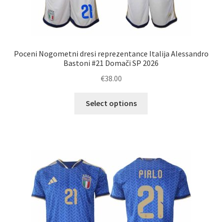
Poceni Nogometni dresi reprezentance Italija Alessandro
Bastoni #21 Domači SP 2026
€
38.00
Ta
Select options
izdelek
ima
več
različic.
Možnosti
lahko
izberete
na
strani
izdelka