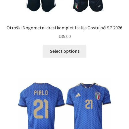
Otroški Nogometni dresi komplet Italija Gostujoči SP 2026
€
35.00
Ta
Select options
izdelek
ima
več
različic.
Možnosti
lahko
izberete
na
strani
izdelka