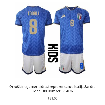
različic.
Možnosti
lahko
izberete
na
strani
izdelka
Otroški nogometni dresi reprezentance Italija Sandro
Tonali #8 Domači SP 2026
€
38.00