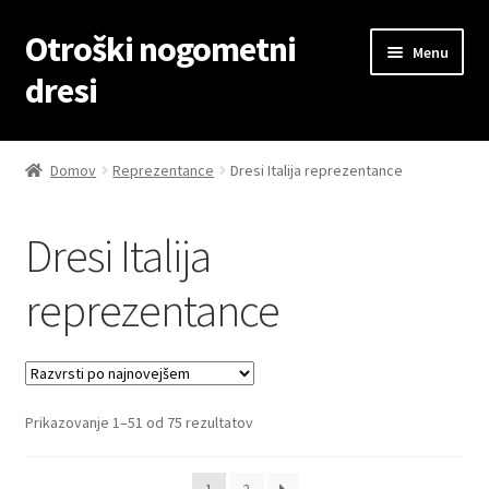
Otroški nogometni
Skip
Skip
Menu
to
to
dresi
navigation
content
Domov
Domov
Reprezentance
Dresi Italija reprezentance
Blog
Dresi Italija
Kontaktiraj nas
reprezentance
Košarica
Moj račun
Sorted
Prikazovanje 1–51 od 75 rezultatov
Trgovina
by
latest
Zaključek nakupa