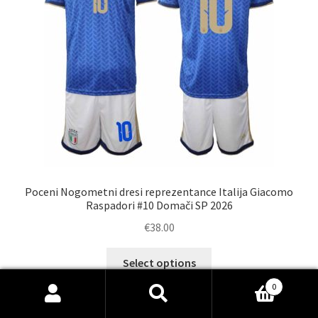
na
strani
izdelka
Poceni Nogometni dresi reprezentance Italija Giacomo
Raspadori #10 Domači SP 2026
€
38.00
Ta
Select options
izdelek
0
ima
Išči:
Iskanje
več