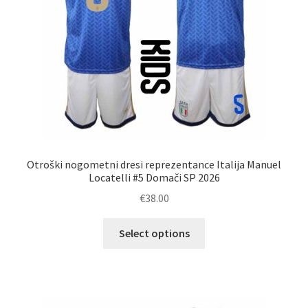
izdelka
Otroški nogometni dresi reprezentance Italija Manuel
Locatelli #5 Domači SP 2026
€
38.00
Ta
Select options
izdelek
ima
več
različic.