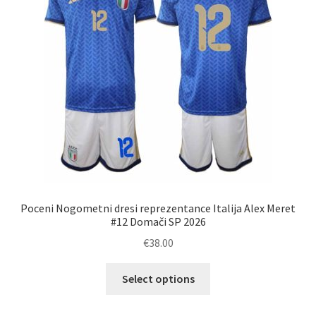
izberete
na
strani
izdelka
Poceni Nogometni dresi reprezentance Italija Alex Meret
#12 Domači SP 2026
€
38.00
Ta
Select options
izdelek
ima