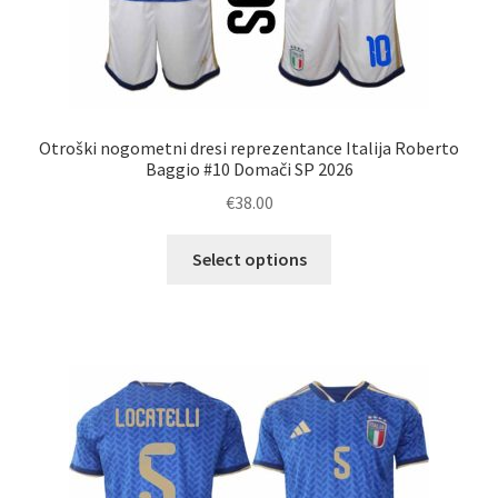
Otroški nogometni dresi reprezentance Italija Roberto
Baggio #10 Domači SP 2026
€
38.00
Ta
Select options
izdelek
ima
več
različic.
Možnosti
lahko
izberete
na
strani