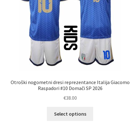
strani
izdelka
Otroški nogometni dresi reprezentance Italija Giacomo
Raspadori #10 Domači SP 2026
€
38.00
Ta
Select options
izdelek
ima
več