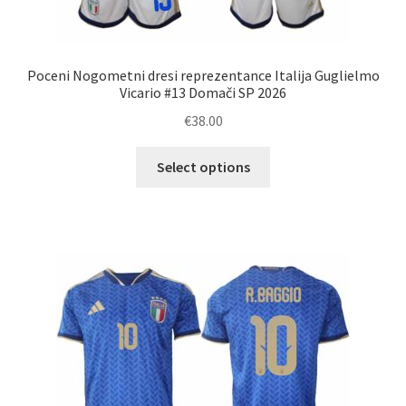
Poceni Nogometni dresi reprezentance Italija Guglielmo
Vicario #13 Domači SP 2026
€
38.00
Ta
Select options
izdelek
ima
več
različic.
Možnosti
lahko
izberete
na
strani
izdelka