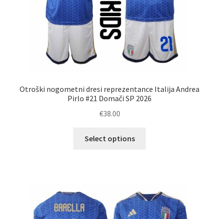
Otroški nogometni dresi reprezentance Italija Andrea
Pirlo #21 Domači SP 2026
€
38.00
Ta
Select options
izdelek
ima
več
različic.
Možnosti
lahko
izberete