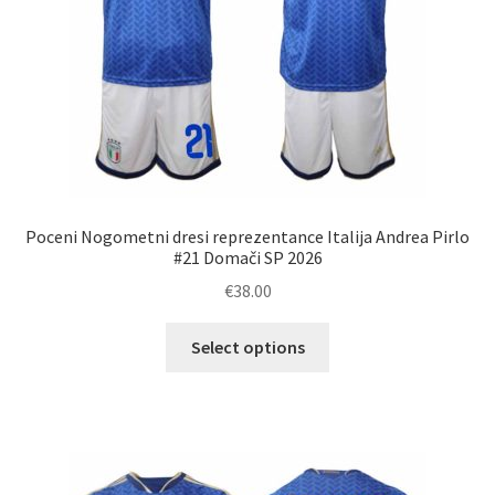
Poceni Nogometni dresi reprezentance Italija Andrea Pirlo
#21 Domači SP 2026
€
38.00
Ta
Select options
izdelek
ima
več
različic.
Možnosti