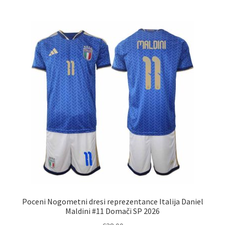
več
različic.
Možnosti
lahko
izberete
na
strani
izdelka
Poceni Nogometni dresi reprezentance Italija Daniel
Maldini #11 Domači SP 2026