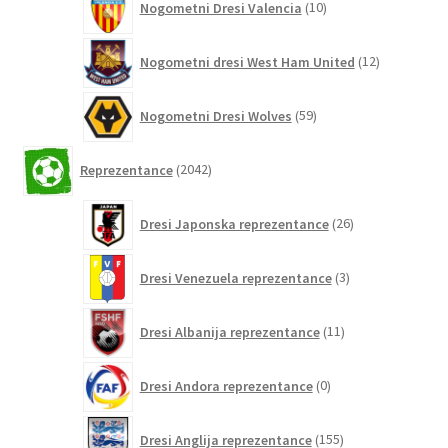
Nogometni Dresi Valencia
10
izdelkov
12
Nogometni dresi West Ham United
12
izdelkov
59
Nogometni Dresi Wolves
59
izdelkov
2042
Reprezentance
2042
izdelkov
26
Dresi Japonska reprezentance
26
izdelkov
3
Dresi Venezuela reprezentance
3
izdelki
11
Dresi Albanija reprezentance
11
izdelkov
0
Dresi Andora reprezentance
0
izdelkov
155
Dresi Anglija reprezentance
155