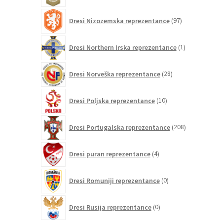
97
Dresi Nizozemska reprezentance
97
izdelkov
1
Dresi Northern Irska reprezentance
1
izdelek
28
Dresi Norveška reprezentance
28
izdelkov
10
Dresi Poljska reprezentance
10
izdelkov
208
Dresi Portugalska reprezentance
208
izdelkov
4
Dresi puran reprezentance
4
izdelki
0
Dresi Romuniji reprezentance
0
izdelkov
0
Dresi Rusija reprezentance
0
izdelkov