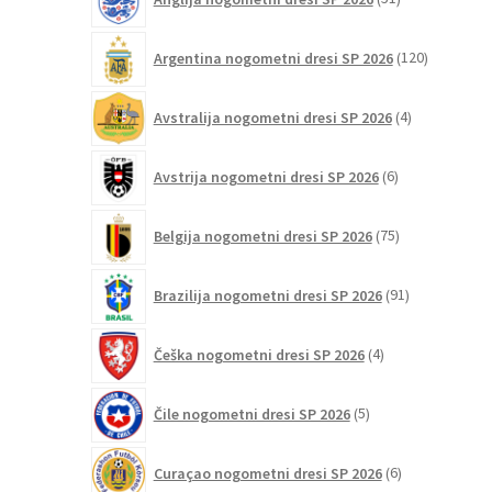
izdelkov
izdelka
120
Argentina nogometni dresi SP 2026
120
izdelkov
4
Avstralija nogometni dresi SP 2026
4
izdelki
6
Avstrija nogometni dresi SP 2026
6
izdelkov
75
Belgija nogometni dresi SP 2026
75
izdelkov
91
Brazilija nogometni dresi SP 2026
91
izdelkov
4
Češka nogometni dresi SP 2026
4
izdelki
5
Čile nogometni dresi SP 2026
5
izdelkov
6
Curaçao nogometni dresi SP 2026
6
izdelkov