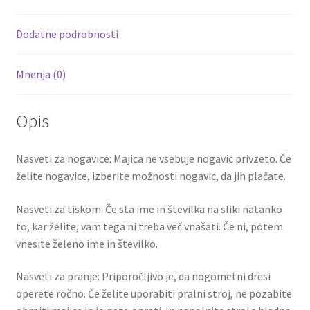
o
t
t
k
Dodatne podrobnosti
Mnenja (0)
Opis
Nasveti za nogavice: Majica ne vsebuje nogavic privzeto. Če
želite nogavice, izberite možnosti nogavic, da jih plačate.
Nasveti za tiskom: Če sta ime in številka na sliki natanko
to, kar želite, vam tega ni treba več vnašati. Če ni, potem
vnesite želeno ime in številko.
Nasveti za pranje: Priporočljivo je, da nogometni dresi
operete ročno. Če želite uporabiti pralni stroj, ne pozabite