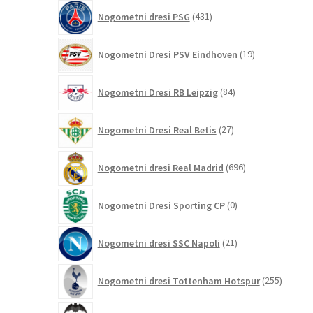
431
Nogometni dresi PSG
431
izdelkov
19
Nogometni Dresi PSV Eindhoven
19
izdelkov
84
Nogometni Dresi RB Leipzig
84
izdelkov
27
Nogometni Dresi Real Betis
27
izdelkov
696
Nogometni dresi Real Madrid
696
izdelkov
0
Nogometni Dresi Sporting CP
0
izdelkov
21
Nogometni dresi SSC Napoli
21
izdelkov
255
Nogometni dresi Tottenham Hotspur
255
izdelko
10