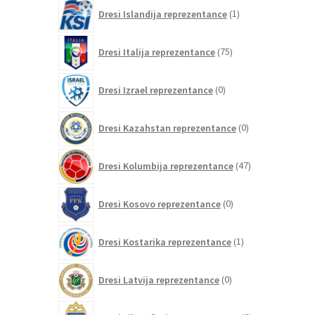
1
Dresi Islandija reprezentance
1
izdelek
75
Dresi Italija reprezentance
75
izdelkov
0
Dresi Izrael reprezentance
0
izdelkov
0
Dresi Kazahstan reprezentance
0
izdelkov
47
Dresi Kolumbija reprezentance
47
izdelkov
0
Dresi Kosovo reprezentance
0
izdelkov
1
Dresi Kostarika reprezentance
1
izdelek
0
Dresi Latvija reprezentance
0
izdelkov
0