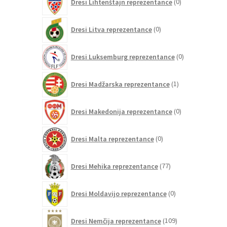
Dresi Lihtenštajn reprezentance
0
izdelkov
0
Dresi Litva reprezentance
0
izdelkov
0
Dresi Luksemburg reprezentance
0
izdelkov
1
Dresi Madžarska reprezentance
1
izdelek
0
Dresi Makedonija reprezentance
0
izdelkov
0
Dresi Malta reprezentance
0
izdelkov
77
Dresi Mehika reprezentance
77
izdelkov
0
Dresi Moldavijo reprezentance
0
izdelkov
109
Dresi Nemčija reprezentance
109
izdelkov