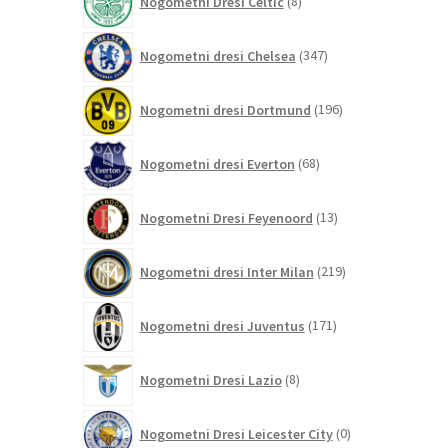
Nogometni Dresi Celtic
8
izdelkov
347
Nogometni dresi Chelsea
347
izdelkov
196
Nogometni dresi Dortmund
196
izdelkov
68
Nogometni dresi Everton
68
izdelkov
13
Nogometni Dresi Feyenoord
13
izdelkov
219
Nogometni dresi Inter Milan
219
izdelkov
171
Nogometni dresi Juventus
171
izdelkov
8
Nogometni Dresi Lazio
8
izdelkov
0
Nogometni Dresi Leicester City
0
izdelkov