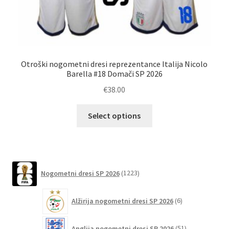
Otroški nogometni dresi reprezentance Italija Nicolo
Po
Barella #18 Domači SP 2026
€
38.00
Ta
Select options
izdelek
ima
več
različic.
1223
Možnosti
Nogometni dresi SP 2026
1223
izdelkov
lahko
6
izberete
Alžirija nogometni dresi SP 2026
6
izdelkov
na
51
strani
Anglija nogometni dresi SP 2026
51