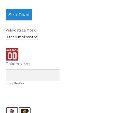
Size Chart
Velikosti za Moški
Tiskom
(
+
€
5.95
)
Imei / Številka