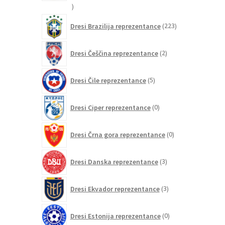
20
izdelkov
223
Dresi Brazilija reprezentance
223
izdelkov
2
Dresi Češčina reprezentance
2
izdelka
5
Dresi Čile reprezentance
5
izdelkov
0
Dresi Ciper reprezentance
0
izdelkov
0
Dresi Črna gora reprezentance
0
izdelkov
3
Dresi Danska reprezentance
3
izdelki
3
Dresi Ekvador reprezentance
3
izdelki
0
Dresi Estonija reprezentance
0
izdelkov