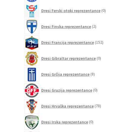
0
Dresi Ferski otoki reprezentance
0
izdelkov
2
Dresi Finska reprezentance
2
izdelka
152
Dresi Francija reprezentance
152
izdelkov
0
Dresi Gibraltar reprezentance
0
izdelkov
8
Dresi Grčija reprezentance
8
izdelkov
0
Dresi Gruzija reprezentance
0
izdelkov
78
Dresi Hrvaška reprezentance
78
izdelkov
0
Dresi Irska reprezentance
0
izdelkov