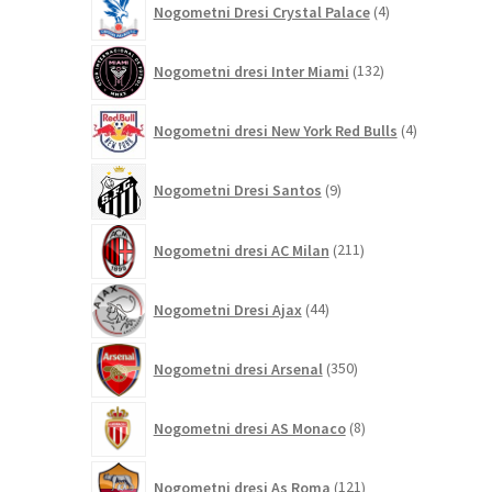
Nogometni Dresi Crystal Palace
4
izdelki
132
Nogometni dresi Inter Miami
132
izdelkov
4
Nogometni dresi New York Red Bulls
4
izdelki
9
Nogometni Dresi Santos
9
izdelkov
211
Nogometni dresi AC Milan
211
izdelkov
44
Nogometni Dresi Ajax
44
izdelkov
350
Nogometni dresi Arsenal
350
izdelkov
8
Nogometni dresi AS Monaco
8
izdelkov
121
Nogometni dresi As Roma
121