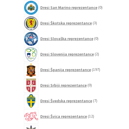
0
Dresi San Marino reprezentance
0
izdelkov
3
Dresi Škotska reprezentance
3
izdelki
0
Dresi Slovaška reprezentance
0
izdelkov
2
Dresi Slovenija reprezentance
2
izdelka
197
Dresi Španija reprezentance
197
izdelkov
0
Dresi Srbiji reprezentance
0
izdelkov
7
Dresi Švedska reprezentance
7
izdelkov
12
Dresi Švica reprezentance
12
izdelkov
2