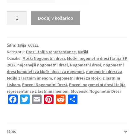
Moški
Dodaj v košarico
Nogometni
dresi
Italija
Domači
Šifra:
Italija_60822
Kategoriji:
Dresi Italija reprezentance
,
Moški
SP
Oznake:
Moški Nogometni dresi
,
Moški nogometni dresi Italija SP
2022
2022
,
najcenejši nogometni dresi
,
Nogometni dresi
,
nogometni
Kratek
dresi kompleti za Moški dresi za nogomet
,
nogometni dresi za
Rokav
Moški z lastnim imenom
,
nogometni dresi za Moški z lastnim
+
tiskom
,
Poceni Nogometni Dresi
,
Poceni nogometni dresi Italija
Kratke
reprezentance z lastnim imenom
,
Slovenski Nogometni Dresi
Fa
T
E
Pi
R
S
hlače
CHIESA
ce
wi
m
nt
e
h
14
b
tt
ai
er
d
ar
količina
o
er
l
es
di
e
Opis