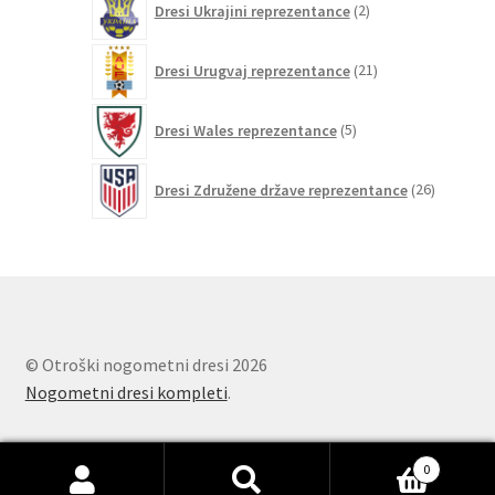
Dresi Ukrajini reprezentance
2
izdelka
21
Dresi Urugvaj reprezentance
21
izdelkov
5
Dresi Wales reprezentance
5
izdelkov
26
Dresi Združene države reprezentance
26
izdelkov
© Otroški nogometni dresi 2026
Nogometni dresi kompleti
.
0
Išči:
Iskanje