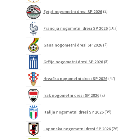
2
Egipt nogometni dresi SP 2026
2
izdelka
103
Francija nogometni dresi SP 2026
103
izdelki
2
Gana nogometni dresi SP 2026
2
izdelka
8
Grčija nogometni dresi SP 2026
8
izdelkov
47
Hrvaška nogometni dresi SP 2026
47
izdelkov
2
Irak nogometni dresi SP 2026
2
izdelka
39
Italija nogometni dresi SP 2026
39
izdelkov
26
Japonska nogometni dresi SP 2026
26
izdelkov