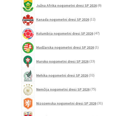
6
Južna Afrika nogometni dresi SP 2026
6
izdelkov
12
Kanada nogometni dresi SP 2026
12
izdelkov
47
Kolumbija nogometni dresi SP 2026
47
izdelkov
1
Madžarska nogometni dresi SP 2026
1
izdelek
23
Maroko nogometni dresi SP 2026
23
izdelkov
32
Mehika nogometni dresi SP 2026
32
izdelkov
75
Nemčija nogometni dresi SP 2026
75
izdelkov
31
Nizozemska nogometni dresi SP 2026
31
izdelkov
25