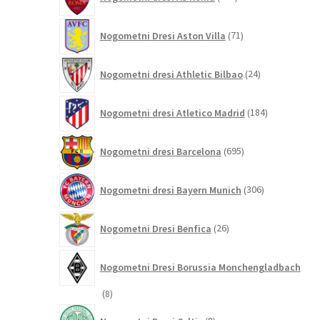
izdelkov
71
Nogometni Dresi Aston Villa
71
izdelkov
24
Nogometni dresi Athletic Bilbao
24
izdelkov
184
Nogometni dresi Atletico Madrid
184
izdelkov
695
Nogometni dresi Barcelona
695
izdelkov
306
Nogometni dresi Bayern Munich
306
izdelkov
26
Nogometni Dresi Benfica
26
izdelkov
Nogometni Dresi Borussia Monchengladbach
8
8
izdelkov
8