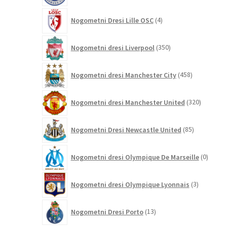
4
Nogometni Dresi Lille OSC
4
izdelki
350
Nogometni dresi Liverpool
350
izdelkov
458
Nogometni dresi Manchester City
458
izdelkov
320
Nogometni dresi Manchester United
320
izdelkov
85
Nogometni Dresi Newcastle United
85
izdelkov
0
Nogometni dresi Olympique De Marseille
0
izdelk
3
Nogometni dresi Olympique Lyonnais
3
izdelki
13
Nogometni Dresi Porto
13
izdelkov