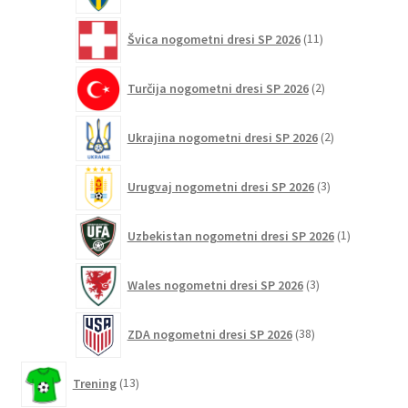
11
Švica nogometni dresi SP 2026
11
izdelkov
2
Turčija nogometni dresi SP 2026
2
izdelka
2
Ukrajina nogometni dresi SP 2026
2
izdelka
3
Urugvaj nogometni dresi SP 2026
3
izdelki
1
Uzbekistan nogometni dresi SP 2026
1
izdelek
3
Wales nogometni dresi SP 2026
3
izdelki
38
ZDA nogometni dresi SP 2026
38
izdelkov
13
Trening
13
izdelkov