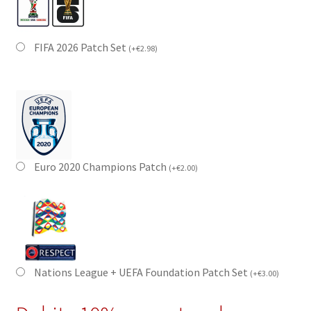
FIFA 2026 Patch Set
(
+
€
2.98
)
Euro 2020 Champions Patch
(
+
€
2.00
)
Nations League + UEFA Foundation Patch Set
(
+
€
3.00
)