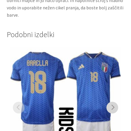
obrniti majice in jo nato oprati. In napolnite stroj s hladno
vodo in uporabite nežen cikel pranja, da boste bolj zaščitili
barve.
Podobni izdelki