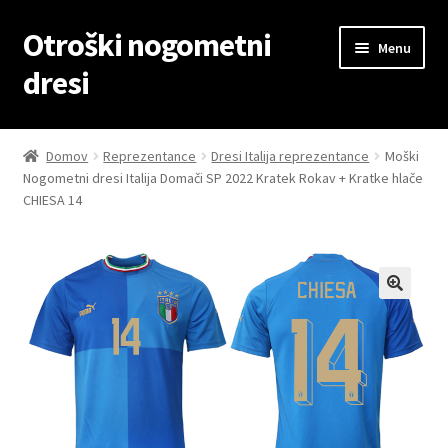
Otroški nogometni
Skip
Skip
Menu
to
to
dresi
navigation
content
Domov
Domov
Reprezentance
Dresi Italija reprezentance
Moški
Nogometni dresi Italija Domači SP 2022 Kratek Rokav + Kratke hlače
Blog
CHIESA 14
Kontaktiraj nas
Košarica
Moj račun
Trgovina
Zaključek nakupa