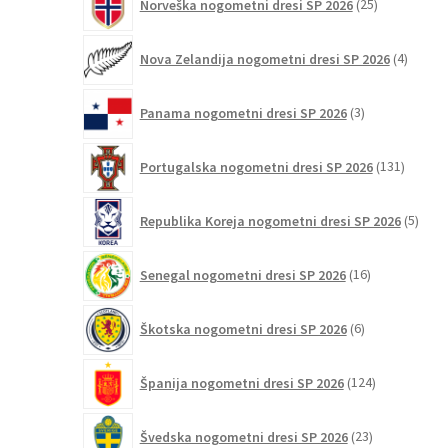
Norveška nogometni dresi SP 2026
25
izdelkov
4
Nova Zelandija nogometni dresi SP 2026
4
izdelki
3
Panama nogometni dresi SP 2026
3
izdelki
131
Portugalska nogometni dresi SP 2026
131
izdelko
5
Republika Koreja nogometni dresi SP 2026
5
izdel
16
Senegal nogometni dresi SP 2026
16
izdelkov
6
Škotska nogometni dresi SP 2026
6
izdelkov
124
Španija nogometni dresi SP 2026
124
izdelkov
23
Švedska nogometni dresi SP 2026
23
izdelkov