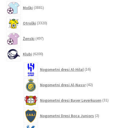
3881
Moški
3881
izdelkov
3320
Otroški
3320
izdelkov
497
Ženski
497
izdelkov
6200
Klubi
6200
izdelkov
16
Nogometni dresi Al-Hilal
16
izdelkov
42
Nogometni dresi Al-Nassr
42
izdelkov
31
Nogometni dresi Bayer Leverkusen
31
izdelkov
2
Nogometni Dresi Boca Juniors
2
izdelka
4