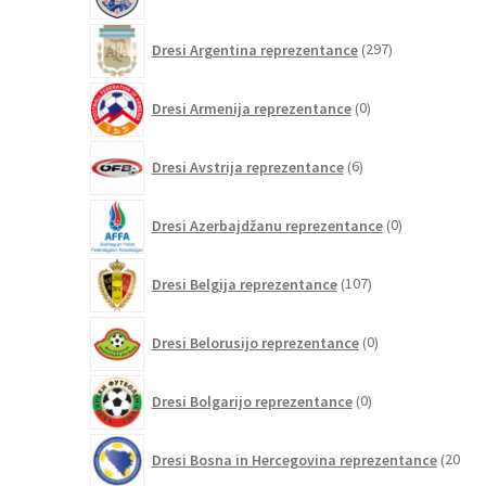
izdelkov
297
Dresi Argentina reprezentance
297
izdelkov
0
Dresi Armenija reprezentance
0
izdelkov
6
Dresi Avstrija reprezentance
6
izdelkov
0
Dresi Azerbajdžanu reprezentance
0
izdelkov
107
Dresi Belgija reprezentance
107
izdelkov
0
Dresi Belorusijo reprezentance
0
izdelkov
0
Dresi Bolgarijo reprezentance
0
izdelkov
Dresi Bosna in Hercegovina reprezentance
20