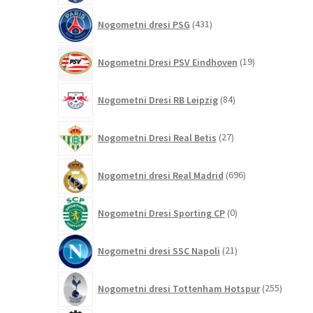
431
Nogometni dresi PSG
431
izdelkov
19
Nogometni Dresi PSV Eindhoven
19
izdelkov
84
Nogometni Dresi RB Leipzig
84
izdelkov
27
Nogometni Dresi Real Betis
27
izdelkov
696
Nogometni dresi Real Madrid
696
izdelkov
0
Nogometni Dresi Sporting CP
0
izdelkov
21
Nogometni dresi SSC Napoli
21
izdelkov
255
Nogometni dresi Tottenham Hotspur
255
izdelko