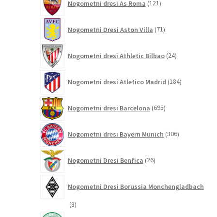
Nogometni dresi As Roma
121
izdelkov
71
Nogometni Dresi Aston Villa
71
izdelkov
24
Nogometni dresi Athletic Bilbao
24
izdelkov
184
Nogometni dresi Atletico Madrid
184
izdelkov
695
Nogometni dresi Barcelona
695
izdelkov
306
Nogometni dresi Bayern Munich
306
izdelkov
26
Nogometni Dresi Benfica
26
izdelkov
Nogometni Dresi Borussia Monchengladbach
8
8
izdelkov
8