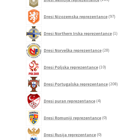
izdelkov
97
Dresi Nizozemska reprezentance
97
izdelkov
1
Dresi Northern Irska reprezentance
1
izdelek
28
Dresi Norveška reprezentance
28
izdelkov
10
Dresi Poljska reprezentance
10
izdelkov
208
Dresi Portugalska reprezentance
208
izdelkov
4
Dresi puran reprezentance
4
izdelki
0
Dresi Romuniji reprezentance
0
izdelkov
0
Dresi Rusija reprezentance
0
izdelkov