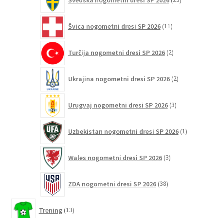
izdelkov
11
Švica nogometni dresi SP 2026
11
izdelkov
2
Turčija nogometni dresi SP 2026
2
izdelka
2
Ukrajina nogometni dresi SP 2026
2
izdelka
3
Urugvaj nogometni dresi SP 2026
3
izdelki
1
Uzbekistan nogometni dresi SP 2026
1
izdelek
3
Wales nogometni dresi SP 2026
3
izdelki
38
ZDA nogometni dresi SP 2026
38
izdelkov
13
Trening
13
izdelkov