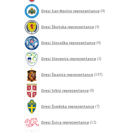
0
Dresi San Marino reprezentance
0
izdelkov
3
Dresi Škotska reprezentance
3
izdelki
0
Dresi Slovaška reprezentance
0
izdelkov
2
Dresi Slovenija reprezentance
2
izdelka
197
Dresi Španija reprezentance
197
izdelkov
0
Dresi Srbiji reprezentance
0
izdelkov
7
Dresi Švedska reprezentance
7
izdelkov
12
Dresi Švica reprezentance
12
izdelkov