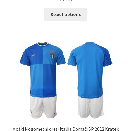
Ta
Select options
izdelek
ima
več
različic.
Možnosti
lahko
izberete
na
strani
izdelka
Moški Nogometni dresi Italija Domači SP 2022 Kratek