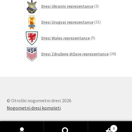
2
Dresi Ukrajini reprezentance
2
izdelka
21
Dresi Urugvaj reprezentance
21
izdelkov
5
Dresi Wales reprezentance
5
izdelkov
26
Dresi Združene države reprezentance
26
izdelkov
© Otroški nogometni dresi 2026
Nogometni dresi kompleti
.
0