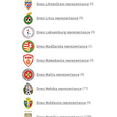
0
Dresi Lihtenštajn reprezentance
0
izdelkov
0
Dresi Litva reprezentance
0
izdelkov
0
Dresi Luksemburg reprezentance
0
izdelkov
1
Dresi Madžarska reprezentance
1
izdelek
0
Dresi Makedonija reprezentance
0
izdelkov
0
Dresi Malta reprezentance
0
izdelkov
77
Dresi Mehika reprezentance
77
izdelkov
0
Dresi Moldavijo reprezentance
0
izdelkov
109
Dresi Nemčija reprezentance
109