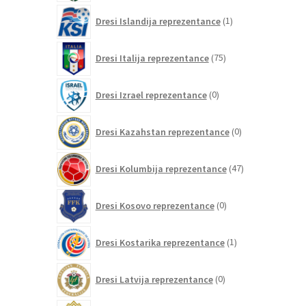
1
Dresi Islandija reprezentance
1
izdelek
75
Dresi Italija reprezentance
75
izdelkov
0
Dresi Izrael reprezentance
0
izdelkov
0
Dresi Kazahstan reprezentance
0
izdelkov
47
Dresi Kolumbija reprezentance
47
izdelkov
0
Dresi Kosovo reprezentance
0
izdelkov
1
Dresi Kostarika reprezentance
1
izdelek
0
Dresi Latvija reprezentance
0
izdelkov