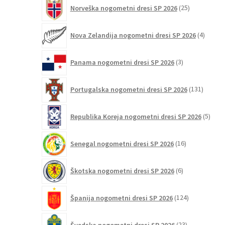
25
Norveška nogometni dresi SP 2026
25
izdelkov
4
Nova Zelandija nogometni dresi SP 2026
4
izdelki
3
Panama nogometni dresi SP 2026
3
izdelki
131
Portugalska nogometni dresi SP 2026
131
izdelko
5
Republika Koreja nogometni dresi SP 2026
5
izdel
16
Senegal nogometni dresi SP 2026
16
izdelkov
6
Škotska nogometni dresi SP 2026
6
izdelkov
124
Španija nogometni dresi SP 2026
124
izdelkov
23
Švedska nogometni dresi SP 2026
23