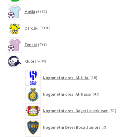
3881
Moški
3881
izdelkov
3320
Otroški
3320
izdelkov
497
Ženski
497
izdelkov
6200
Klubi
6200
izdelkov
16
Nogometni dresi Al-Hilal
16
izdelkov
42
Nogometni dresi Al-Nassr
42
izdelkov
31
Nogometni dresi Bayer Leverkusen
31
izdelkov
2
Nogometni Dresi Boca Juniors
2
izdelka