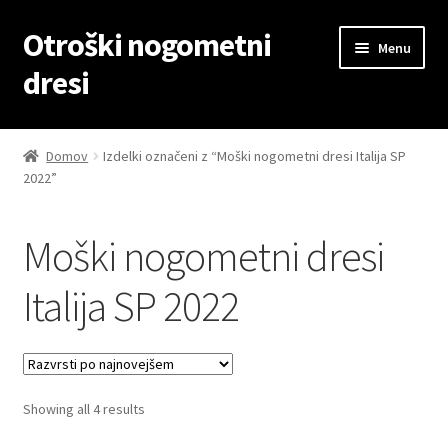
Otroški nogometni
Skip
Skip
Menu
to
to
dresi
navigation
content
Domov
Domov
Izdelki označeni z “Moški nogometni dresi Italija SP
2022”
Blog
Kontaktiraj nas
Moški nogometni dresi
Košarica
Italija SP 2022
Moj račun
Trgovina
Sorted
Showing all 4 results
by
Zaključek nakupa