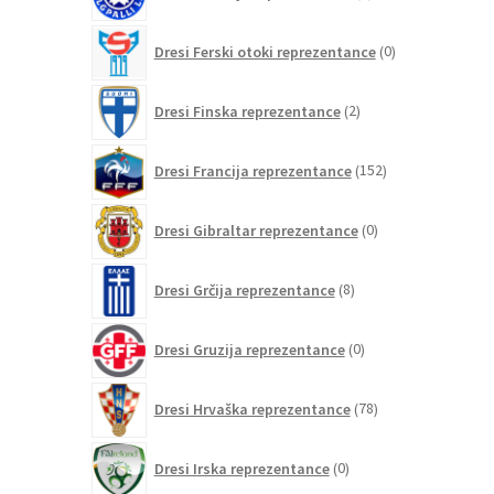
izdelkov
0
Dresi Ferski otoki reprezentance
0
izdelkov
2
Dresi Finska reprezentance
2
izdelka
152
Dresi Francija reprezentance
152
izdelkov
0
Dresi Gibraltar reprezentance
0
izdelkov
8
Dresi Grčija reprezentance
8
izdelkov
0
Dresi Gruzija reprezentance
0
izdelkov
78
Dresi Hrvaška reprezentance
78
izdelkov
0
Dresi Irska reprezentance
0
izdelkov