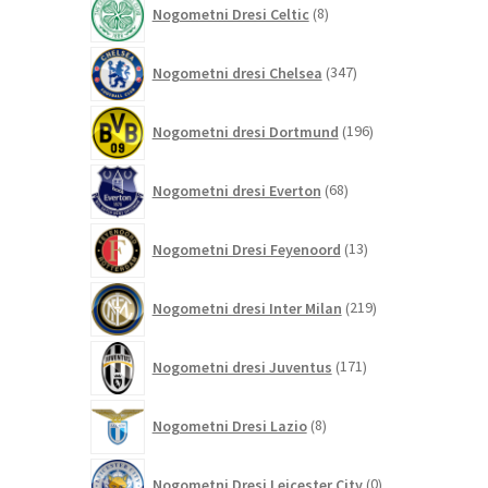
Nogometni Dresi Celtic
8
izdelkov
347
Nogometni dresi Chelsea
347
izdelkov
196
Nogometni dresi Dortmund
196
izdelkov
68
Nogometni dresi Everton
68
izdelkov
13
Nogometni Dresi Feyenoord
13
izdelkov
219
Nogometni dresi Inter Milan
219
izdelkov
171
Nogometni dresi Juventus
171
izdelkov
8
Nogometni Dresi Lazio
8
izdelkov
0
Nogometni Dresi Leicester City
0