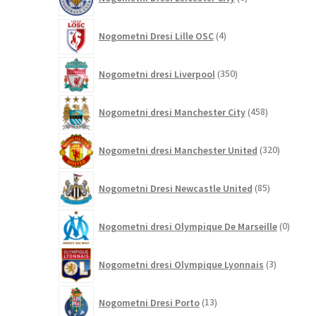
izdelkov
4
Nogometni Dresi Lille OSC
4
izdelki
350
Nogometni dresi Liverpool
350
izdelkov
458
Nogometni dresi Manchester City
458
izdelkov
320
Nogometni dresi Manchester United
320
izdelkov
85
Nogometni Dresi Newcastle United
85
izdelkov
0
Nogometni dresi Olympique De Marseille
0
izdelk
3
Nogometni dresi Olympique Lyonnais
3
izdelki
13
Nogometni Dresi Porto
13
izdelkov