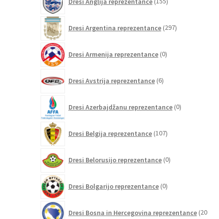
Dresi Anglija reprezentance
155
izdelkov
297
Dresi Argentina reprezentance
297
izdelkov
0
Dresi Armenija reprezentance
0
izdelkov
6
Dresi Avstrija reprezentance
6
izdelkov
0
Dresi Azerbajdžanu reprezentance
0
izdelkov
107
Dresi Belgija reprezentance
107
izdelkov
0
Dresi Belorusijo reprezentance
0
izdelkov
0
Dresi Bolgarijo reprezentance
0
izdelkov
Dresi Bosna in Hercegovina reprezentance
20