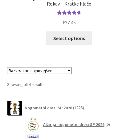
Rokav + Kratke hlače
Ocenjeno
€
37.45
4.83
od 5
Ta
Select options
izdelek
ima
več
različic.
Možnosti
lahko
Sorted
Showing all 4 results
izberete
by
na
latest
1223
strani
Nogometni dresi SP 2026
1223
izdelkov
izdelka
6
Alžirija nogometni dresi SP 2026
6
izdelkov
51