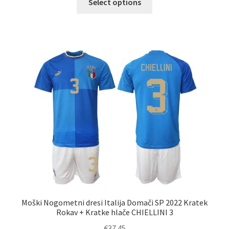
Select options
izdelek
ima
več
različic.
Možnosti
lahko
izberete
na
strani
izdelka
Moški Nogometni dresi Italija Domači SP 2022 Kratek
Rokav + Kratke hlače CHIELLINI 3
€
37.45