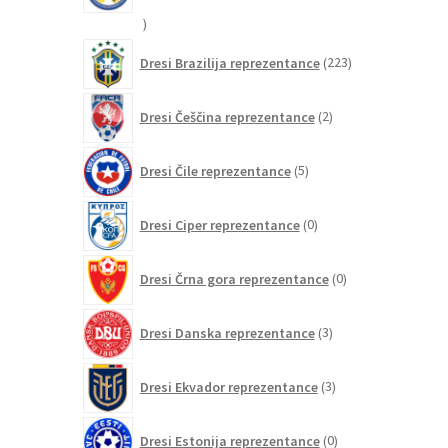
20
izdelkov
223
Dresi Brazilija reprezentance
223
izdelkov
2
Dresi Češčina reprezentance
2
izdelka
5
Dresi Čile reprezentance
5
izdelkov
0
Dresi Ciper reprezentance
0
izdelkov
0
Dresi Črna gora reprezentance
0
izdelkov
3
Dresi Danska reprezentance
3
izdelki
3
Dresi Ekvador reprezentance
3
izdelki
0
Dresi Estonija reprezentance
0