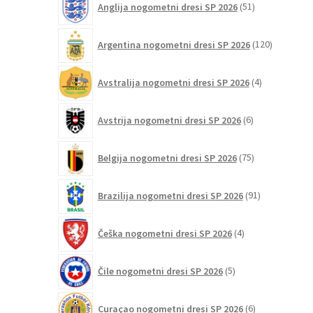
Anglija nogometni dresi SP 2026
51
izdelkov
120
Argentina nogometni dresi SP 2026
120
izdelkov
4
Avstralija nogometni dresi SP 2026
4
izdelki
6
Avstrija nogometni dresi SP 2026
6
izdelkov
75
Belgija nogometni dresi SP 2026
75
izdelkov
91
Brazilija nogometni dresi SP 2026
91
izdelkov
4
Češka nogometni dresi SP 2026
4
izdelki
5
Čile nogometni dresi SP 2026
5
izdelkov
6
Curaçao nogometni dresi SP 2026
6