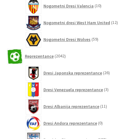
10
Nogometni Dresi Valencia
10
izdelkov
12
Nogometni dresi West Ham United
12
izdelkov
59
Nogometni Dresi Wolves
59
izdelkov
2042
Reprezentance
2042
izdelkov
26
Dresi Japonska reprezentance
26
izdelkov
3
Dresi Venezuela reprezentance
3
izdelki
11
Dresi Albanija reprezentance
11
izdelkov
0
Dresi Andora reprezentance
0
izdelkov
155