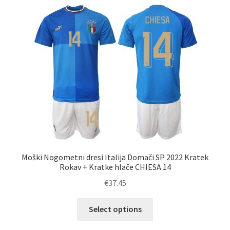
latest
Moški Nogometni dresi Italija Domači SP 2022 Kratek
Rokav + Kratke hlače CHIESA 14
€
37.45
Ta
Select options
izdelek
ima