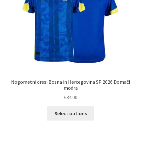
strani
izdelka
Nogometni dresi Bosna in Hercegovina SP 2026 Domači
modra
€
34.00
Ta
Select options
izdelek
ima
več