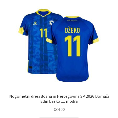
različic.
Možnosti
lahko
izberete
na
strani
izdelka
Nogometni dresi Bosna in Hercegovina SP 2026 Domači
Edin Džeko 11 modra
€
34.00