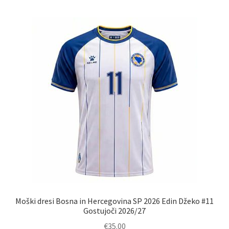
več
različic.
Možnosti
lahko
izberete
na
strani
izdelka
Moški dresi Bosna in Hercegovina SP 2026 Edin Džeko #11
Gostujoči 2026/27
€
35.00