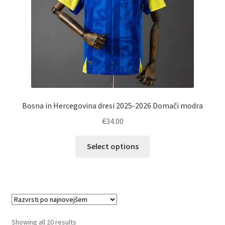
Bosna in Hercegovina dresi 2025-2026 Domači modra
€
34.00
Ta
Select options
izdelek
ima
več
različic.
Možnosti
lahko
Sorted
Showing all 20 results