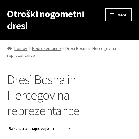
Otroški nogometni
Skip
Skip
Menu
to
to
dresi
navigation
content
Domov
Domov
Reprezentance
Dresi Bosna in Hercegovina
reprezentance
Blog
Kontaktiraj nas
Dresi Bosna in
Košarica
Hercegovina
reprezentance
Moj račun
Trgovina
Zaključek nakupa