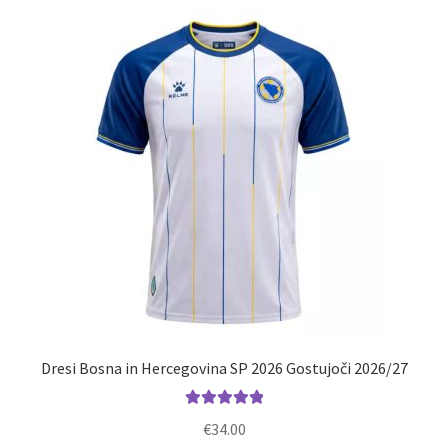
različic.
Možnosti
lahko
izberete
na
strani
izdelka
Dresi Bosna in Hercegovina SP 2026 Gostujoči 2026/27
Ocenjeno
€
34.00
5.00
od 5