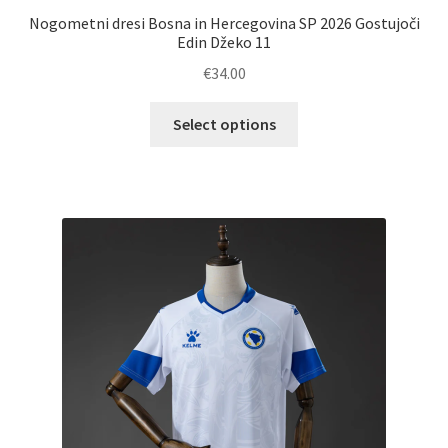
Nogometni dresi Bosna in Hercegovina SP 2026 Gostujoči
Edin Džeko 11
€
34.00
Ta
Select options
izdelek
ima
več
različic.
Možnosti
lahko
izberete
na
strani
izdelka