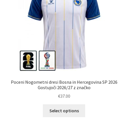
na
strani
izdelka
Poceni Nogometni dresi Bosna in Hercegovina SP 2026
Gostujoči 2026/27 z značko
€
37.00
Ta
Select options
izdelek
ima