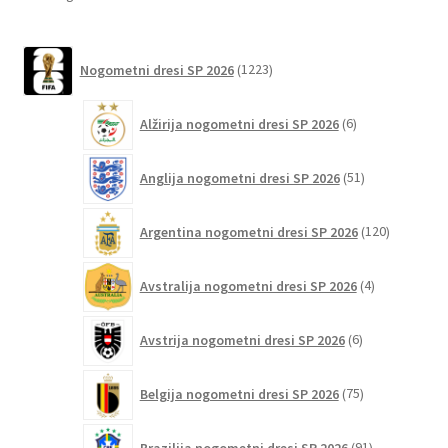
izberete
by
na
latest
1223
strani
Nogometni dresi SP 2026
1223
izdelkov
izdelka
6
Alžirija nogometni dresi SP 2026
6
izdelkov
51
Anglija nogometni dresi SP 2026
51
izdelkov
120
Argentina nogometni dresi SP 2026
120
izdelkov
4
Avstralija nogometni dresi SP 2026
4
izdelki
6
Avstrija nogometni dresi SP 2026
6
izdelkov
75
Belgija nogometni dresi SP 2026
75
izdelkov
91
Brazilija nogometni dresi SP 2026
91