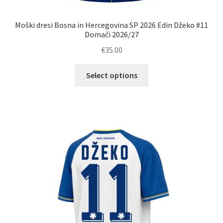
Moški dresi Bosna in Hercegovina SP 2026 Edin Džeko #11
Domači 2026/27
€
35.00
Ta
Select options
izdelek
ima
več
različic.
Možnosti
lahko
izberete
na
strani
izdelka