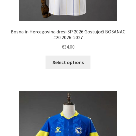
Bosna in Hercegovina dresi SP 2026 Gostujoči BOSANAC
#20 2026-2027
€
34.00
Ta
Select options
izdelek
ima
več
različic.
Možnosti
lahko
izberete
na
strani
izdelka