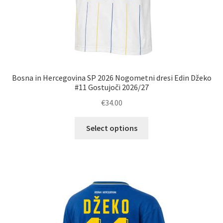
Bosna in Hercegovina SP 2026 Nogometni dresi Edin Džeko
#11 Gostujoči 2026/27
€
34.00
Ta
Select options
izdelek
ima
več
različic.
Možnosti
lahko
izberete
na