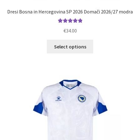
Dresi Bosna in Hercegovina SP 2026 Domači 2026/27 modra
Ocenjeno
€
34.00
5.00
od 5
Ta
Select options
izdelek
ima
več
različic.
Možnosti
lahko
izberete
na
strani
izdelka