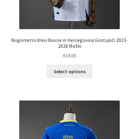
Nogometni dresi Bosna in Hercegovina Gostujoči 2023-
2026 Moški
€
34.00
Ta
Select options
izdelek
ima
več
različic.
Možnosti
lahko
izberete
na
strani