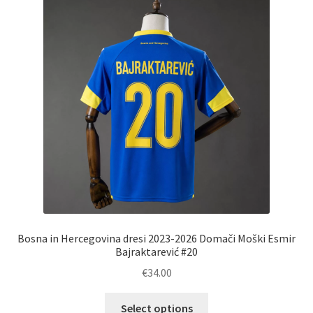
Možnosti
lahko
izberete
na
strani
izdelka
Bosna in Hercegovina dresi 2023-2026 Domači Moški Esmir
Bajraktarević #20
€
34.00
Ta
Select options