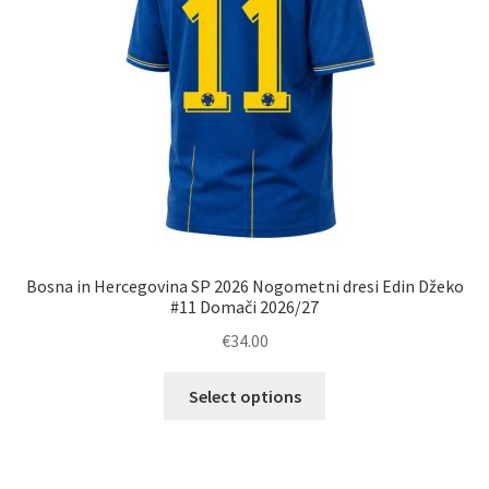
strani
izdelka
Bosna in Hercegovina SP 2026 Nogometni dresi Edin Džeko
#11 Domači 2026/27
€
34.00
Ta
Select options
izdelek
ima
več