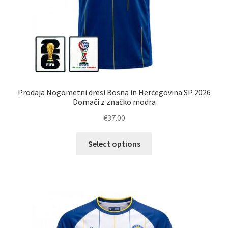
Prodaja Nogometni dresi Bosna in Hercegovina SP 2026
Domači z značko modra
€
37.00
Ta
Select options
izdelek
ima
več
različic.
Možnosti
lahko
izberete