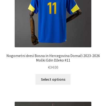
izdelka
Nogometni dresi Bosna in Hercegovina Domači 2023-2026
Moški Edin Džeko #11
€
34.00
Ta
Select options
izdelek
ima
več
različic.