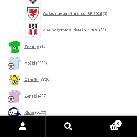
3
Wales nogometni dresi SP 2026
3
izdelki
38
ZDA nogometni dresi SP 2026
38
izdelkov
13
Trening
13
izdelkov
3881
Moški
3881
izdelkov
3320
Otroški
3320
izdelkov
497
Ženski
497
izdelkov
6200
Klubi
6200
izdelkov
0
16
Nogometni dresi Al-Hilal
16
Išči:
Iskanje
izdelkov