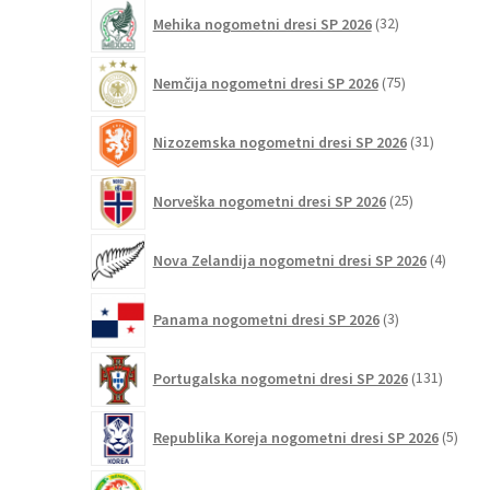
32
Mehika nogometni dresi SP 2026
32
izdelkov
75
Nemčija nogometni dresi SP 2026
75
izdelkov
31
Nizozemska nogometni dresi SP 2026
31
izdelkov
25
Norveška nogometni dresi SP 2026
25
izdelkov
4
Nova Zelandija nogometni dresi SP 2026
4
izdelki
3
Panama nogometni dresi SP 2026
3
izdelki
131
Portugalska nogometni dresi SP 2026
131
izdelko
5
Republika Koreja nogometni dresi SP 2026
5
izdel
16