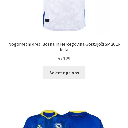
Nogometni dresi Bosna in Hercegovina Gostujoči SP 2026
bela
€
34.00
Ta
Select options
izdelek
ima
več
različic.
Možnosti
lahko
izberete
na