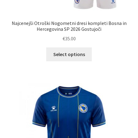
Najcenejši Otroški Nogometni dresi kompleti Bosna in
Hercegovina SP 2026 Gostujoči
€
35.00
Ta
Select options
izdelek
ima
več
različic.
Možnosti
lahko
izberete
na
strani
izdelka