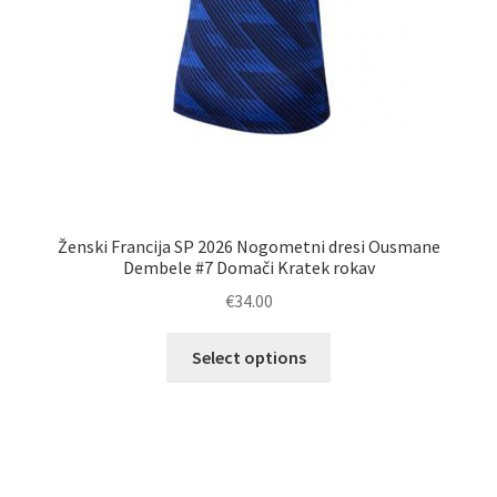
Ženski Francija SP 2026 Nogometni dresi Ousmane
Dembele #7 Domači Kratek rokav
€
34.00
Ta
Select options
izdelek
ima
več
različic.
Možnosti