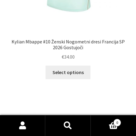
Kylian Mbappe #10 Ženski Nogometni dresi Francija SP
2026 Gostujoči
€
34.00
Ta
Select options
izdelek
ima
več
različic.
Možnosti
lahko
izberete
0
na
Išči:
Iskanje