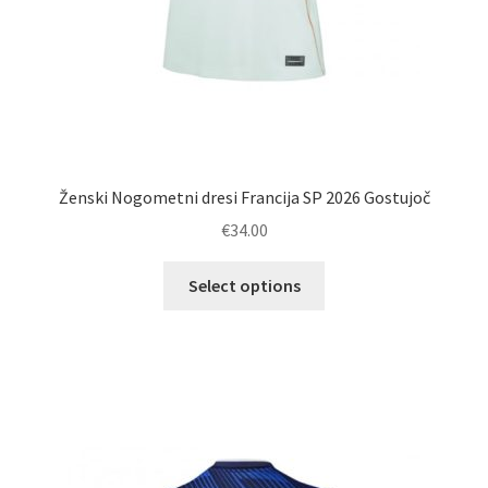
Ženski Nogometni dresi Francija SP 2026 Gostujoč
€
34.00
Ta
Select options
izdelek
ima
več
različic.
Možnosti
lahko
izberete