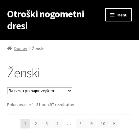
Otroški nogometni
Skip
Skip
Menu
to
to
dresi
navigation
content
Domov
Domov
Ženski
Blog
Ženski
Kontaktiraj nas
Košarica
Sorted
Prikazovanje 1–51 od 497 rezultatov
Moj račun
by
latest
Trgovina
1
2
3
4
…
8
9
10
Zaključek nakupa