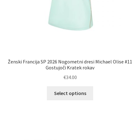
Ženski Francija SP 2026 Nogometni dresi Michael Olise #11
Gostujoči Kratek rokav
€
34.00
Ta
Select options
izdelek
ima
več
različic.
Možnosti
lahko