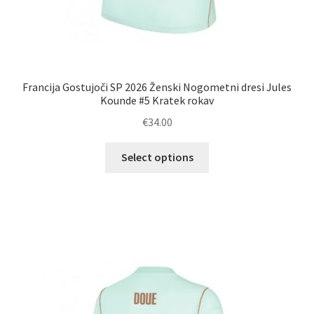
Francija Gostujoči SP 2026 Ženski Nogometni dresi Jules
Kounde #5 Kratek rokav
€
34.00
Ta
Select options
izdelek
ima
več
različic.
Možnosti
lahko
izberete
na
strani