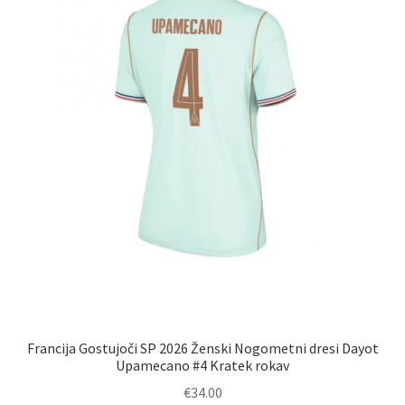
na
strani
izdelka
Francija Gostujoči SP 2026 Ženski Nogometni dresi Dayot
Upamecano #4 Kratek rokav
€
34.00