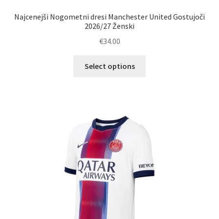
Najcenejši Nogometni dresi Manchester United Gostujoči
2026/27 Ženski
€
34.00
Ta
Select options
izdelek
ima
več
različic.
Možnosti
lahko
izberete
na
strani
izdelka