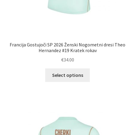
Francija Gostujoči SP 2026 Ženski Nogometni dresi Theo
Hernandez #19 Kratek rokav
€
34.00
Ta
Select options
izdelek
ima
več
različic.
Možnosti
lahko
izberete
na