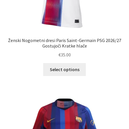
Ženski Nogometni dresi Paris Saint-Germain PSG 2026/27
Gostujoči Kratke hlače
€
35.00
Ta
Select options
izdelek
ima
več
različic.
Možnosti
lahko
izberete
na