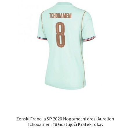
izberete
na
strani
izdelka
Ženski Francija SP 2026 Nogometni dresi Aurelien
Tchouameni #8 Gostujoči Kratek rokav