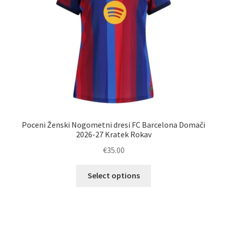
strani
izdelka
Poceni Ženski Nogometni dresi FC Barcelona Domači
2026-27 Kratek Rokav
€
35.00
Ta
Select options
izdelek
ima
več
različic.