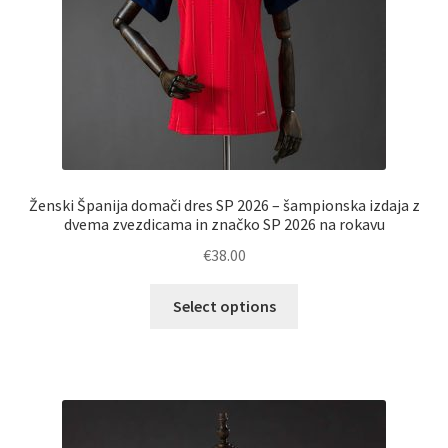
Ženski Španija domači dres SP 2026 – šampionska izdaja z
dvema zvezdicama in značko SP 2026 na rokavu
€
38.00
Ta
Select options
izdelek
ima
več
različic.
Možnosti
lahko