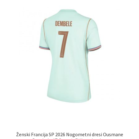
lahko
izberete
na
strani
izdelka
Ženski Francija SP 2026 Nogometni dresi Ousmane