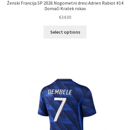
Ženski Francija SP 2026 Nogometni dresi Adrien Rabiot #14
Domači Kratek rokav
€
34.00
Ta
Select options
izdelek
ima
več
različic.
Možnosti
lahko
izberete
na
strani
izdelka