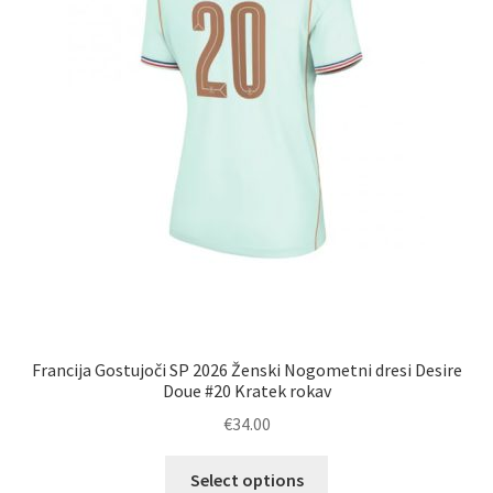
izdelka
Francija Gostujoči SP 2026 Ženski Nogometni dresi Desire
Doue #20 Kratek rokav
€
34.00
Ta
Select options