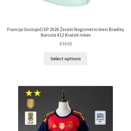
Francija Gostujoči SP 2026 Ženski Nogometni dresi Bradley
Barcola #12 Kratek rokav
€
34.00
Ta
Select options
izdelek
ima
več
različic.
Možnosti
lahko
izberete
na
strani
izdelka