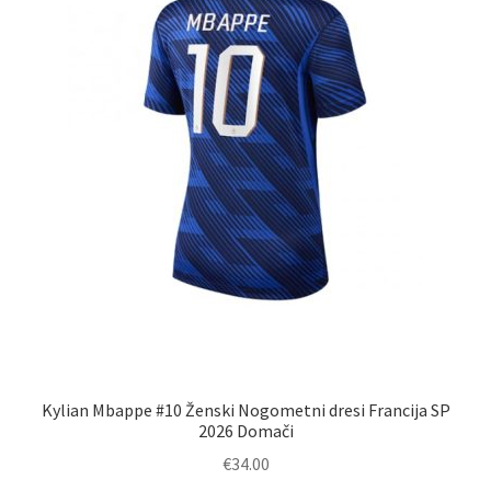
na
strani
izdelka
Kylian Mbappe #10 Ženski Nogometni dresi Francija SP
2026 Domači
€
34.00