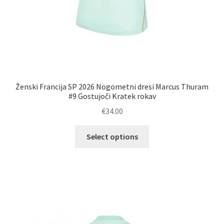
Ženski Francija SP 2026 Nogometni dresi Marcus Thuram
#9 Gostujoči Kratek rokav
€
34.00
Ta
Select options
izdelek
ima
več
različic.
Možnosti
lahko
izberete