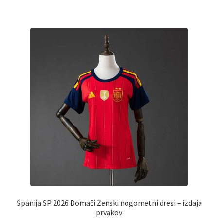
ima
več
različic.
Možnosti
lahko
izberete
na
strani
izdelka
Španija SP 2026 Domači Ženski nogometni dresi – izdaja
prvakov