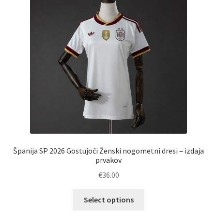
izberete
na
strani
izdelka
Španija SP 2026 Gostujoči Ženski nogometni dresi – izdaja
prvakov
€
36.00
Ta
Select options
izdelek