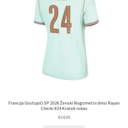
strani
izdelka
Francija Gostujoči SP 2026 Ženski Nogometni dresi Rayan
Cherki #24 Kratek rokav
€
34.00