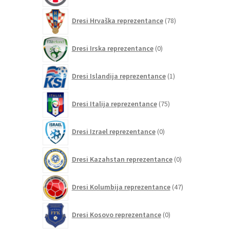
78
Dresi Hrvaška reprezentance
78
izdelkov
0
Dresi Irska reprezentance
0
izdelkov
1
Dresi Islandija reprezentance
1
izdelek
75
Dresi Italija reprezentance
75
izdelkov
0
Dresi Izrael reprezentance
0
izdelkov
0
Dresi Kazahstan reprezentance
0
izdelkov
47
Dresi Kolumbija reprezentance
47
izdelkov
0
Dresi Kosovo reprezentance
0
izdelkov