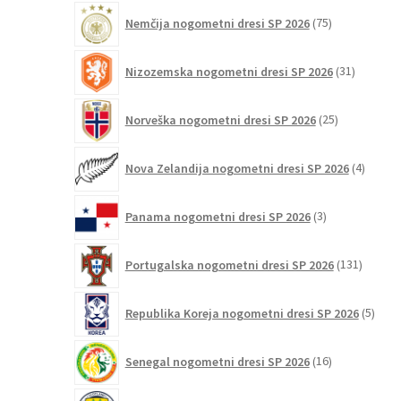
75
Nemčija nogometni dresi SP 2026
75
izdelkov
31
Nizozemska nogometni dresi SP 2026
31
izdelkov
25
Norveška nogometni dresi SP 2026
25
izdelkov
4
Nova Zelandija nogometni dresi SP 2026
4
izdelki
3
Panama nogometni dresi SP 2026
3
izdelki
131
Portugalska nogometni dresi SP 2026
131
izdelko
5
Republika Koreja nogometni dresi SP 2026
5
izdel
16
Senegal nogometni dresi SP 2026
16
izdelkov
6