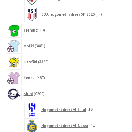
izdelki
38
ZDA nogometni dresi SP 2026
38
izdelkov
13
Trening
13
izdelkov
3881
Moški
3881
izdelkov
3320
Otroški
3320
izdelkov
497
Ženski
497
izdelkov
6200
Klubi
6200
izdelkov
16
Nogometni dresi Al-Hilal
16
izdelkov
42
Nogometni dresi Al-Nassr
42
izdelkov