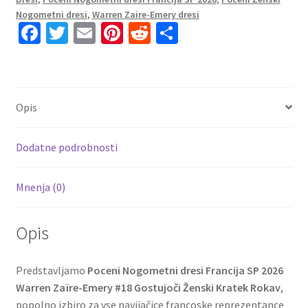
Gostujoči
Nogometni dresi
,
Warren Zaire-Emery dresi
Fa
T
E
Pi
R
S
Ženski
količina
ce
wi
m
nt
e
h
b
tt
ai
er
d
ar
o
er
l
es
di
e
Opis
o
t
t
k
Dodatne podrobnosti
Mnenja (0)
Opis
Predstavljamo
Poceni Nogometni dresi Francija SP 2026
Warren Zaïre-Emery #18 Gostujoči Ženski Kratek Rokav
,
popolno izbiro za vse navijačice francoske reprezentance