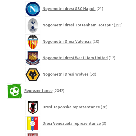
21
Nogometni dresi SSC Napoli
21
izdelkov
255
Nogometni dresi Tottenham Hotspur
255
izdelko
10
Nogometni Dresi Valencia
10
izdelkov
12
Nogometni dresi West Ham United
12
izdelkov
59
Nogometni Dresi Wolves
59
izdelkov
2042
Reprezentance
2042
izdelkov
26
Dresi Japonska reprezentance
26
izdelkov
3
Dresi Venezuela reprezentance
3
izdelki
11