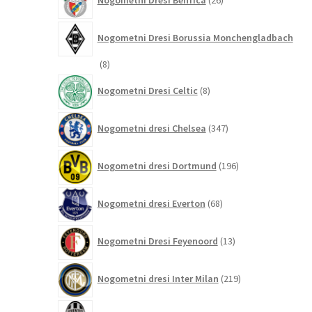
Nogometni Dresi Benfica
26
izdelkov
Nogometni Dresi Borussia Monchengladbach
8
8
izdelkov
8
Nogometni Dresi Celtic
8
izdelkov
347
Nogometni dresi Chelsea
347
izdelkov
196
Nogometni dresi Dortmund
196
izdelkov
68
Nogometni dresi Everton
68
izdelkov
13
Nogometni Dresi Feyenoord
13
izdelkov
219
Nogometni dresi Inter Milan
219
izdelkov
171