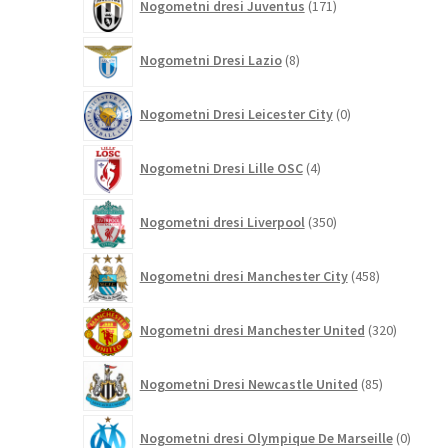
Nogometni dresi Juventus
171
izdelkov
8
Nogometni Dresi Lazio
8
izdelkov
0
Nogometni Dresi Leicester City
0
izdelkov
4
Nogometni Dresi Lille OSC
4
izdelki
350
Nogometni dresi Liverpool
350
izdelkov
458
Nogometni dresi Manchester City
458
izdelkov
320
Nogometni dresi Manchester United
320
izdelkov
85
Nogometni Dresi Newcastle United
85
izdelkov
0
Nogometni dresi Olympique De Marseille
0
izdelk