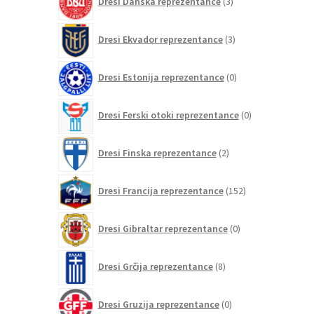
Dresi Danska reprezentance
3
izdelki
3
Dresi Ekvador reprezentance
3
izdelki
0
Dresi Estonija reprezentance
0
izdelkov
0
Dresi Ferski otoki reprezentance
0
izdelkov
2
Dresi Finska reprezentance
2
izdelka
152
Dresi Francija reprezentance
152
izdelkov
0
Dresi Gibraltar reprezentance
0
izdelkov
8
Dresi Grčija reprezentance
8
izdelkov
0
Dresi Gruzija reprezentance
0
izdelkov