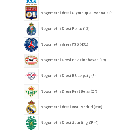
3
Nogometni dresi Olympique Lyonnais
3
izdelki
13
Nogometni Dresi Porto
13
izdelkov
431
Nogometni dresi PSG
431
izdelkov
19
Nogometni Dresi PSV Eindhoven
19
izdelkov
84
Nogometni Dresi RB Leipzig
84
izdelkov
27
Nogometni Dresi Real Betis
27
izdelkov
696
Nogometni dresi Real Madrid
696
izdelkov
0
Nogometni Dresi Sporting CP
0
izdelkov