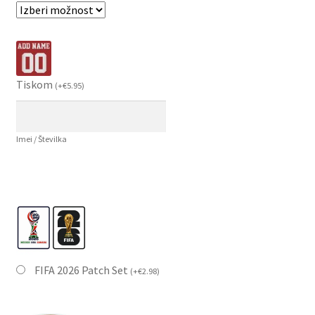
Tiskom
(
+
€
5.95
)
Imei / Številka
FIFA 2026 Patch Set
(
+
€
2.98
)