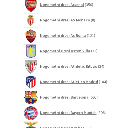
350
Nogometni dresi Arsenal
350
izdelkov
8
Nogometni dresi AS Monaco
8
izdelkov
121
Nogometni dresi As Roma
121
izdelkov
71
Nogometni Dresi Aston Villa
71
izdelkov
24
Nogometni dresi Athletic Bilbao
24
izdelkov
184
Nogometni dresi Atletico Madrid
184
izdelkov
695
Nogometni dresi Barcelona
695
izdelkov
306
Nogometni dresi Bayern Munich
306
izdelkov
26