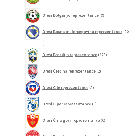
izdelkov
0
Dresi Bolgarijo reprezentance
0
izdelkov
Dresi Bosna in Hercegovina reprezentance
20
20
izdelkov
223
Dresi Brazilija reprezentance
223
izdelkov
2
Dresi Češčina reprezentance
2
izdelka
5
Dresi Čile reprezentance
5
izdelkov
0
Dresi Ciper reprezentance
0
izdelkov
0
Dresi Črna gora reprezentance
0
izdelkov
3