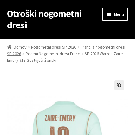
Otroški nogometni
Skip
Skip
Menu
to
to
dresi
navigation
content
Domov
Domov
Nogometni dresi SP 2026
Francija nogometni dresi
SP 2026
Poceni Nogometni dresi Francija SP 2026 Warren Zaire-
Blog
Emery #18 Gostujoči Ženski
Kontaktiraj nas
Košarica
Moj račun
Trgovina
Zaključek nakupa