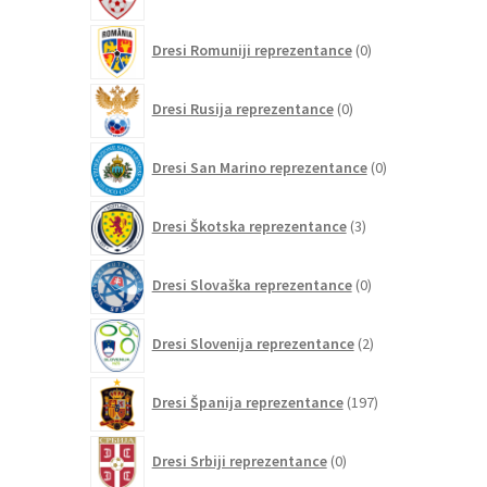
izdelki
0
Dresi Romuniji reprezentance
0
izdelkov
0
Dresi Rusija reprezentance
0
izdelkov
0
Dresi San Marino reprezentance
0
izdelkov
3
Dresi Škotska reprezentance
3
izdelki
0
Dresi Slovaška reprezentance
0
izdelkov
2
Dresi Slovenija reprezentance
2
izdelka
197
Dresi Španija reprezentance
197
izdelkov
0
Dresi Srbiji reprezentance
0
izdelkov