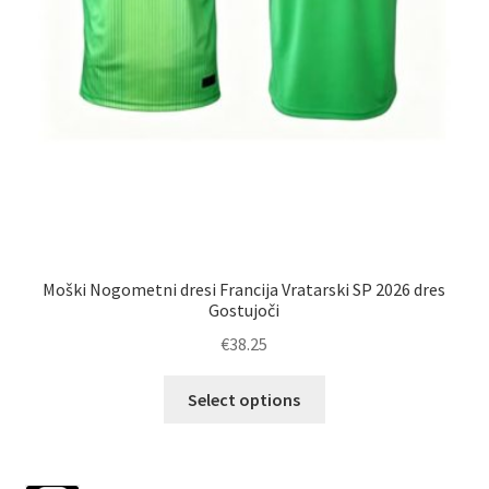
Moški Nogometni dresi Francija Vratarski SP 2026 dres
Ž
Gostujoči
€
38.25
Ta
Select options
izdelek
ima
več