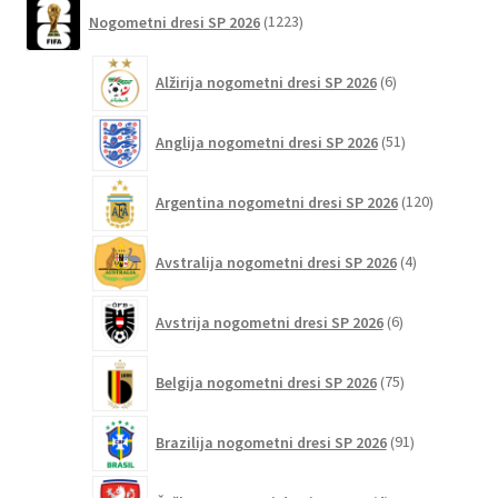
različic.
1223
Nogometni dresi SP 2026
1223
izdelkov
Možnosti
lahko
6
Alžirija nogometni dresi SP 2026
6
izberete
izdelkov
na
51
Anglija nogometni dresi SP 2026
51
strani
izdelkov
izdelka
120
Argentina nogometni dresi SP 2026
120
izdelkov
4
Avstralija nogometni dresi SP 2026
4
izdelki
6
Avstrija nogometni dresi SP 2026
6
izdelkov
75
Belgija nogometni dresi SP 2026
75
izdelkov
91
Brazilija nogometni dresi SP 2026
91
izdelkov
4