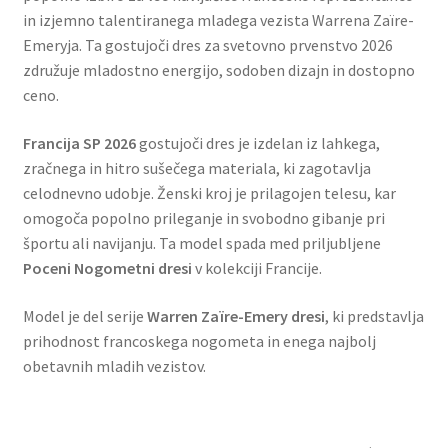
in izjemno talentiranega mladega vezista Warrena Zaïre-
Emeryja. Ta gostujoči dres za svetovno prvenstvo 2026
združuje mladostno energijo, sodoben dizajn in dostopno
ceno.
Francija SP 2026
gostujoči dres je izdelan iz lahkega,
zračnega in hitro sušečega materiala, ki zagotavlja
celodnevno udobje. Ženski kroj je prilagojen telesu, kar
omogoča popolno prileganje in svobodno gibanje pri
športu ali navijanju. Ta model spada med priljubljene
Poceni Nogometni dresi
v kolekciji Francije.
Model je del serije
Warren Zaïre-Emery dresi
, ki predstavlja
prihodnost francoskega nogometa in enega najbolj
obetavnih mladih vezistov.