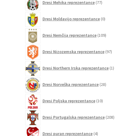
Dresi Mehika reprezentance
77
izdelkov
0
Dresi Moldavijo reprezentance
0
izdelkov
109
Dresi Nemčija reprezentance
109
izdelkov
97
Dresi Nizozemska reprezentance
97
izdelkov
1
Dresi Northern Irska reprezentance
1
izdelek
28
Dresi Norveška reprezentance
28
izdelkov
10
Dresi Poljska reprezentance
10
izdelkov
208
Dresi Portugalska reprezentance
208
izdelkov
4
Dresi puran reprezentance
4