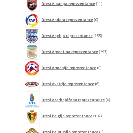
Dresi Albanija reprezentance
11
izdelkov
0
Dresi Andora reprezentance
0
izdelkov
155
Dresi Anglija reprezentance
155
izdelkov
297
Dresi Argentina reprezentance
297
izdelkov
0
Dresi Armenija reprezentance
0
izdelkov
6
Dresi Avstrija reprezentance
6
izdelkov
0
Dresi Azerbajdžanu reprezentance
0
izdelkov
107
Dresi Belgija reprezentance
107
izdelkov
0
Dresi Belorusijo reprezentance
0