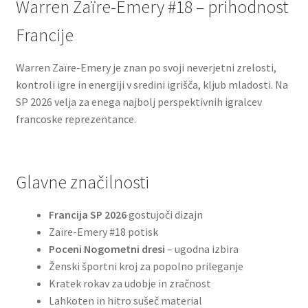
Warren Zaïre-Emery #18 – prihodnost
Francije
Warren Zaïre-Emery je znan po svoji neverjetni zrelosti,
kontroli igre in energiji v sredini igrišča, kljub mladosti. Na
SP 2026 velja za enega najbolj perspektivnih igralcev
francoske reprezentance.
Glavne značilnosti
Francija SP 2026
gostujoči dizajn
Zaïre-Emery #18 potisk
Poceni Nogometni dresi
– ugodna izbira
Ženski športni kroj za popolno prileganje
Kratek rokav za udobje in zračnost
Lahkoten in hitro sušeč material