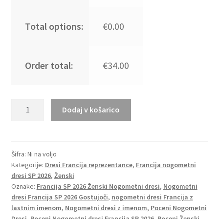
Total options:
€0.00
Order total:
€34.00
Poceni
Dodaj v košarico
Nogometni
dresi
Francija
SP
Šifra:
Ni na voljo
Kategorije:
Dresi Francija reprezentance
,
Francija nogometni
2026
dresi SP 2026
,
Ženski
Warren
Oznake:
Francija SP 2026 Ženski Nogometni dresi
,
Nogometni
Zaire-
dresi Francija SP 2026 Gostujoči
,
nogometni dresi Francija z
Emery
lastnim imenom
,
Nogometni dresi z imenom
,
Poceni Nogometni
#18
Dresi
,
Poceni Nogometni dresi Francija SP 2026
,
Poceni Ženski