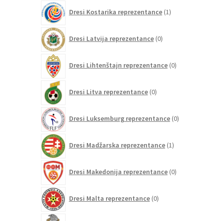
1
Dresi Kostarika reprezentance
1
izdelek
0
Dresi Latvija reprezentance
0
izdelkov
0
Dresi Lihtenštajn reprezentance
0
izdelkov
0
Dresi Litva reprezentance
0
izdelkov
0
Dresi Luksemburg reprezentance
0
izdelkov
1
Dresi Madžarska reprezentance
1
izdelek
0
Dresi Makedonija reprezentance
0
izdelkov
0
Dresi Malta reprezentance
0
izdelkov
77