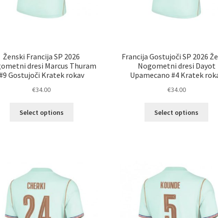
Ženski Francija SP 2026
Francija Gostujoči SP 2026 Ž
ometni dresi Marcus Thuram
Nogometni dresi Dayot
#9 Gostujoči Kratek rokav
Upamecano #4 Kratek rok
€
34.00
€
34.00
Ta
Ta
Select options
Select options
izdelek
izd
ima
im
več
ve
različic.
razl
Možnosti
Mož
lahko
lah
izberete
izb
na
na
strani
str
izdelka
izd