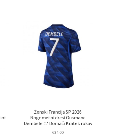
č
več
ičic.
različic.
nosti
Možnosti
ko
lahko
erete
izberete
na
ani
strani
elka
izdelka
Ženski Francija SP 2026
iot
Nogometni dresi Ousmane
Dembele #7 Domači Kratek rokav
€
34.00