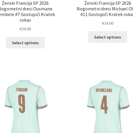
Ženski Francija SP 2026
Ženski Francija SP 2026
Nogometni dresi Ousmane
Nogometni dresi Michael Ol
embele #7 Gostujoči Kratek
#11 Gostujoči Kratek roka
rokav
€
34.00
€
34.00
Ta
Select options
Ta
izd
Select options
izdelek
im
ima
ve
več
razl
različic.
Mož
Možnosti
lah
lahko
izb
izberete
na
na
str
strani
izd
izdelka