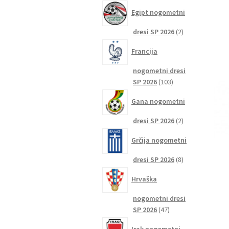
izdelkov
Egipt nogometni
2
dresi SP 2026
2
izdelka
Francija
nogometni dresi
103
SP 2026
103
izdelki
Gana nogometni
2
dresi SP 2026
2
izdelka
Grčija nogometni
8
dresi SP 2026
8
izdelkov
Hrvaška
nogometni dresi
47
SP 2026
47
izdelkov