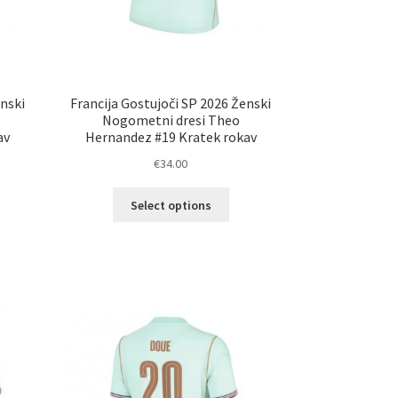
enski
Francija Gostujoči SP 2026 Ženski
Nogometni dresi Theo
av
Hernandez #19 Kratek rokav
€
34.00
Ta
Select options
elek
izdelek
a
ima
č
več
ičic.
različic.
nosti
Možnosti
ko
lahko
erete
izberete
na
ani
strani
elka
izdelka