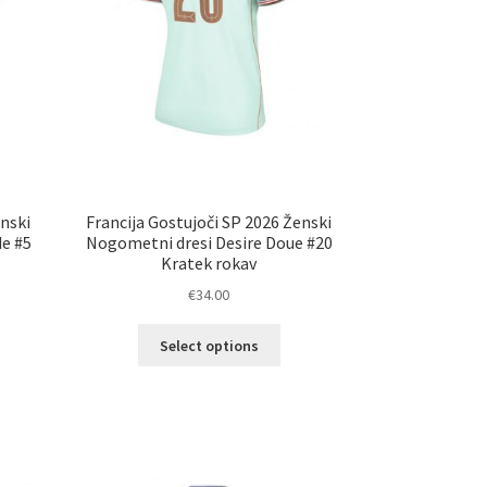
enski
Francija Gostujoči SP 2026 Ženski
e #5
Nogometni dresi Desire Doue #20
Kratek rokav
€
34.00
Ta
Select options
elek
izdelek
a
ima
č
več
ičic.
različic.
nosti
Možnosti
ko
lahko