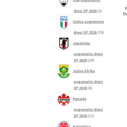
Irak nogometni
2
dresi SP 2026
2
D
izdelka
Italija nogometni
39
dresi SP 2026
39
izdelkov
Japonska
nogometni dresi
26
SP 2026
26
izdelkov
Južna Afrika
nogometni dresi
6
SP 2026
6
izdelkov
Kanada
nogometni dresi
12
SP 2026
12
izdelkov
Kolumbija