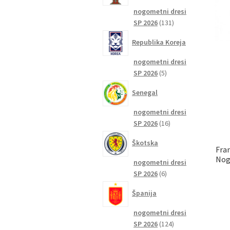
nogometni dresi
131
SP 2026
131
izdelkov
Republika Koreja
nogometni dresi
5
SP 2026
5
izdelkov
Senegal
nogometni dresi
16
SP 2026
16
izdelkov
Škotska
Fran
Nog
nogometni dresi
6
SP 2026
6
izdelkov
Španija
nogometni dresi
124
SP 2026
124