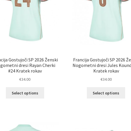
cija Gostujoči SP 2026 Ženski
Francija Gostujoči SP 2026 Ž
gometni dresi Rayan Cherki
Nogometni dresi Jules Kound
#24 Kratek rokav
Kratek rokav
€
34.00
€
34.00
Ta
Ta
Select options
Select options
izdelek
izd
ima
im
več
ve
različic.
razl
Možnosti
Mož
lahko
lah