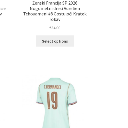
Ženski Francija SP 2026
ise
Nogometni dresi Aurelien
v
Tchouameni #8 Gostujoči Kratek
rokav
€
34.00
Ta
elek
Select options
izdelek
a
ima
č
več
ičic.
različic.
nosti
Možnosti
ko
lahko
erete
izberete
na
ani
strani
elka
izdelka