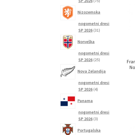
75
SP 2026
75
izdelkov
Nizozemska
nogometni dresi
31
SP 2026
31
izdelkov
Norveška
nogometni dresi
25
SP 2026
25
Fran
izdelkov
No
Nova Zelandija
nogometni dresi
4
SP 2026
4
izdelki
Panama
nogometni dresi
3
SP 2026
3
izdelki
Portugalska