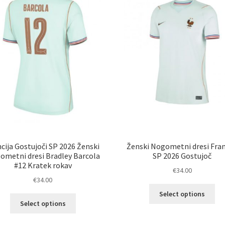
izberete
izb
na
na
strani
str
izdelka
izd
cija Gostujoči SP 2026 Ženski
Ženski Nogometni dresi Fran
ometni dresi Bradley Barcola
SP 2026 Gostujoč
#12 Kratek rokav
€
34.00
€
34.00
Ta
Select options
Ta
izd
Select options
izdelek
im
ima
ve