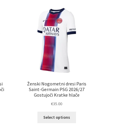
si
Ženski Nogometni dresi Paris
či
Saint-Germain PSG 2026/27
Gostujoči Kratke hlače
€
35.00
Ta
Select options
elek
izdelek
a
ima