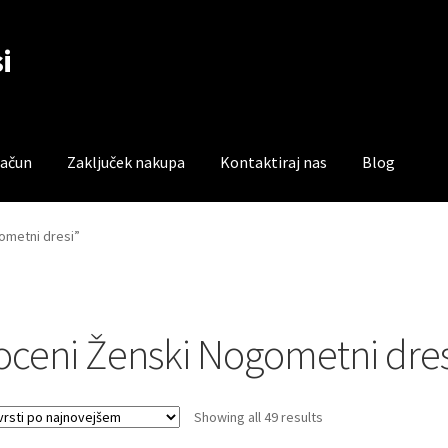
i
račun
Zaključek nakupa
Kontaktiraj nas
Blog
čun
Trgovina
Zaključek nakupa
ometni dresi”
oceni Ženski Nogometni dres
Sorted
Showing all 49 results
by