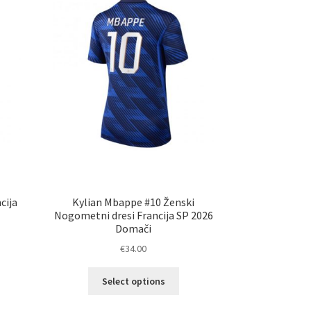
erete
izberete
na
ani
strani
elka
izdelka
cija
Kylian Mbappe #10 Ženski
Nogometni dresi Francija SP 2026
Domači
€
34.00
Ta
elek
Select options
izdelek
a
ima
č