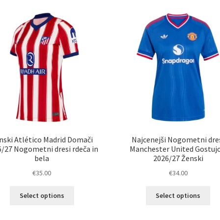
latest
nski Atlético Madrid Domači
Najcenejši Nogometni dre
/27 Nogometni dresi rdeča in
Manchester United Gostujo
bela
2026/27 Ženski
€
35.00
€
34.00
Ta
Ta
Select options
Select options
izdelek
izd
ima
im