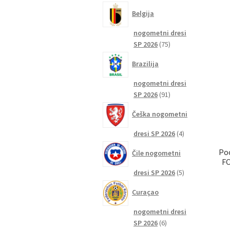
izdelkov
Belgija
nogometni dresi
75
SP 2026
75
izdelkov
Brazilija
nogometni dresi
91
SP 2026
91
izdelkov
Češka nogometni
4
dresi SP 2026
4
izdelki
Po
Čile nogometni
FC
5
dresi SP 2026
5
izdelkov
Curaçao
nogometni dresi
6
SP 2026
6