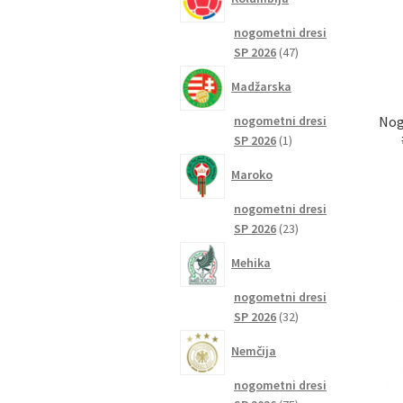
nogometni dresi
47
SP 2026
47
izdelkov
Madžarska
nogometni dresi
Nog
1
SP 2026
1
izdelek
Maroko
nogometni dresi
23
SP 2026
23
izdelkov
Mehika
nogometni dresi
32
SP 2026
32
izdelkov
Nemčija
nogometni dresi