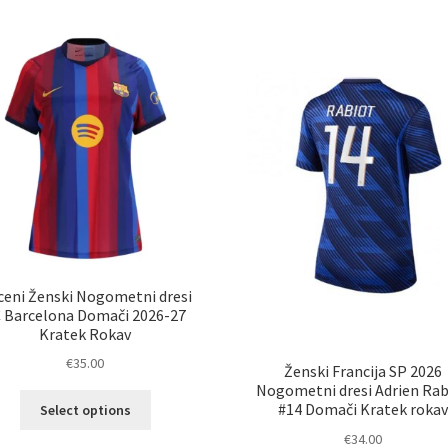
več
ve
različic.
razl
Možnosti
Mož
lahko
lah
izberete
izb
na
na
strani
str
izdelka
izd
ceni Ženski Nogometni dresi
 Barcelona Domači 2026-27
Kratek Rokav
€
35.00
Ženski Francija SP 2026
Nogometni dresi Adrien Rab
Ta
#14 Domači Kratek rokav
Select options
izdelek
€
34.00
ima