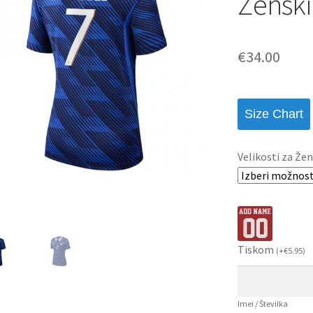
Ženski
€
34.00
Size Chart
Velikosti za Žen
Tiskom
(
+
€
5.95
)
Imei / Številka