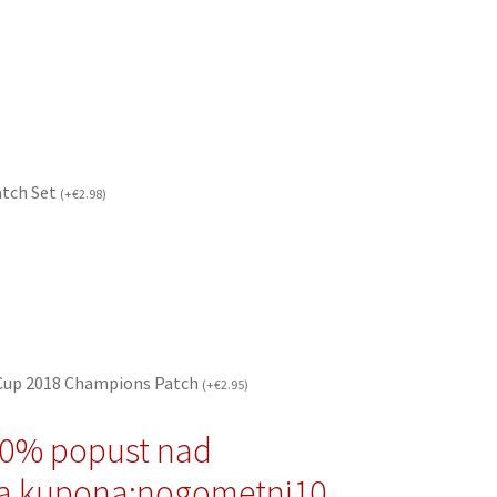
atch Set
(
+
€
2.98
)
 Cup 2018 Champions Patch
(
+
€
2.95
)
10% popust nad
a kupona:nogometni10