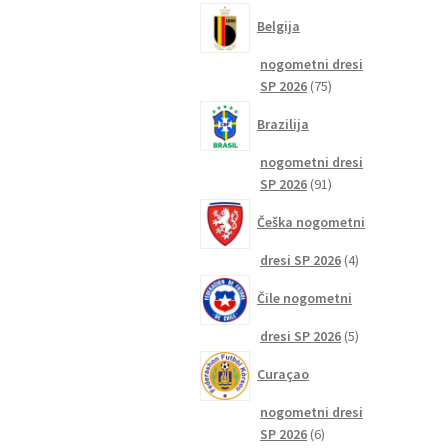
izdelkov
Belgija
nogometni dresi
75
SP 2026
75
izdelkov
Brazilija
nogometni dresi
91
SP 2026
91
izdelkov
Češka nogometni
4
dresi SP 2026
4
izdelki
Čile nogometni
5
dresi SP 2026
5
izdelkov
Curaçao
nogometni dresi
6
SP 2026
6