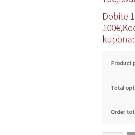
Dobite 
100€,Ko
kupona:
Product p
Total opt
Order tot