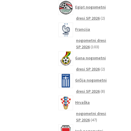
izdelkov
Egipt nogometni
2
dresi SP 2026
2
izdelka
Francija
nogometni dresi
103
SP 2026
103
izdelki
Gana nogometni
2
dresi SP 2026
2
izdelka
Grčija nogometni
8
dresi SP 2026
8
izdelkov
Hrvaška
nogometni dresi
47
SP 2026
47
izdelkov