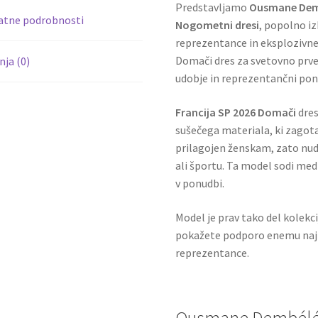
Predstavljamo
Ousmane Demb
atne podrobnosti
Nogometni dresi
, popolno iz
reprezentance in eksplozivn
Domači dres za svetovno prve
ja (0)
udobje in reprezentančni pon
Francija SP 2026 Domači
dres
sušečega materiala, ki zagota
prilagojen ženskam, zato nudi
ali športu. Ta model sodi med
v ponudbi.
Model je prav tako del kolekc
pokažete podporo enemu najb
reprezentance.
Ousmane Dembélé #7