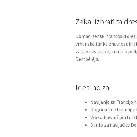
Zakaj izbrati ta dre
Domači ženski francoski dres
vrhunsko funkcionalnost in s
za vse navijačice, ki želijo p
Dembéléja.
Idealno za
Navijanje za Francijo 
Nogometne treninge i
Vsakodnevni športni s
Darilo za navijačice D