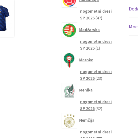
Dod
nogometni dresi
47
SP 2026
47
izdelkov
Mnen
Madžarska
nogometni dresi
1
SP 2026
1
izdelek
Maroko
nogometni dresi
23
SP 2026
23
izdelkov
Mehika
nogometni dresi
32
SP 2026
32
izdelkov
Nemčija
nogometni dresi