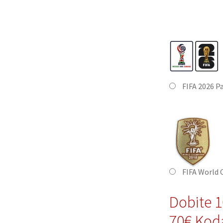
FIFA 2026 P
FIFA World
Dobite 
70€,Kod