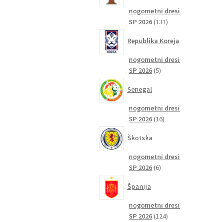
nogometni dresi
131
SP 2026
131
izdelkov
Republika Koreja
nogometni dresi
5
SP 2026
5
izdelkov
Senegal
nogometni dresi
16
SP 2026
16
izdelkov
Škotska
nogometni dresi
6
SP 2026
6
izdelkov
Španija
nogometni dresi
124
SP 2026
124