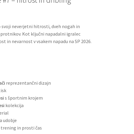
voji neverjetni hitrosti, dveh nogah in
rotnikov. Kot ključni napadalni igralec
vost in nevarnost v vsakem napadu na SP 2026.
ači
reprezentančni dizajn
isk
si
s športnim krojem
si
kolekcija
erial
za udobje
 trening in prosti čas