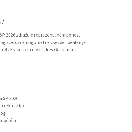
s?
 SP 2026 združuje reprezentančni ponos,
log svetovne nogometne zvezde. Idealen je
odpreti Francijo in nositi dres Ousmana
na SP 2026
n rekreacijo
log
embéléja