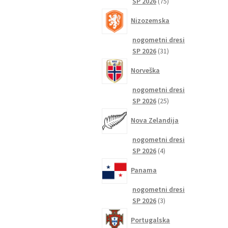
75
SP 2026
75
izdelkov
Nizozemska
nogometni dresi
31
SP 2026
31
izdelkov
Norveška
nogometni dresi
25
SP 2026
25
izdelkov
Nova Zelandija
nogometni dresi
4
SP 2026
4
izdelki
Panama
nogometni dresi
3
SP 2026
3
izdelki
Portugalska