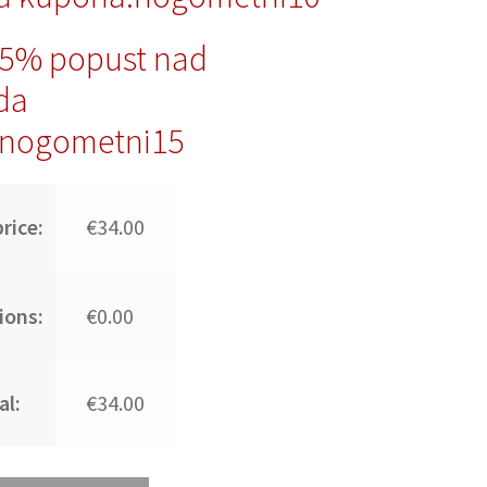
15% popust nad
da
nogometni15
rice:
€34.00
ions:
€0.00
al:
€34.00