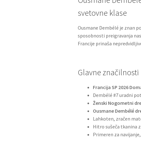
svetovne klase
Ousmane Dembélé je znan po s
sposobnosti preigravanja nasp
Francije prinaša nepredvidlji
Glavne značilnosti
Francija SP 2026 Dom
Dembélé #7 uradni pot
Ženski Nogometni dre
Ousmane Dembélé dre
Lahkoten, zračen mat
Hitro sušeča tkanina 
Primeren za navijanje,