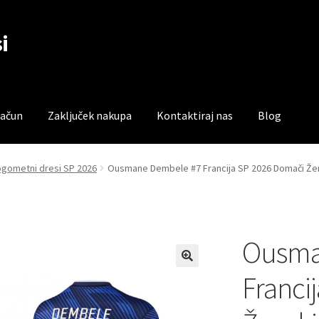
i
račun
Zaključek nakupa
Kontaktiraj nas
Blog
čun
Trgovina
Zaključek nakupa
ogometni dresi SP 2026
Ousmane Dembele #7 Francija SP 2026 Domači Že
Ousma
Franci