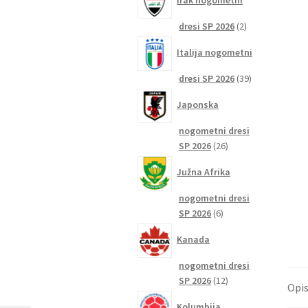
Irak nogometni
2
dresi SP 2026
2
izdelka
Italija nogometni
39
dresi SP 2026
39
izdelkov
Japonska
nogometni dresi
26
SP 2026
26
izdelkov
Južna Afrika
nogometni dresi
6
SP 2026
6
izdelkov
Kanada
nogometni dresi
12
SP 2026
12
Opi
izdelkov
Kolumbija