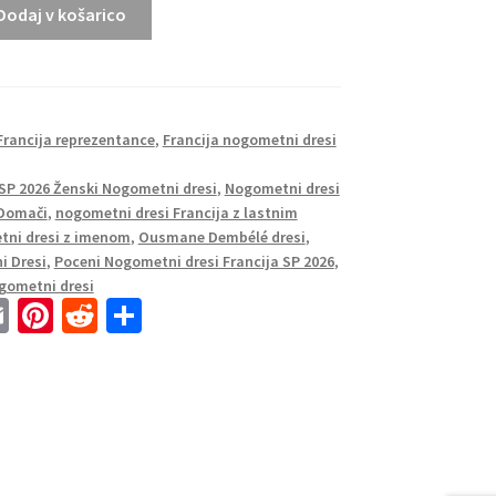
Dodaj v košarico
Francija reprezentance
,
Francija nogometni dresi
 SP 2026 Ženski Nogometni dresi
,
Nogometni dresi
 Domači
,
nogometni dresi Francija z lastnim
ni dresi z imenom
,
Ousmane Dembélé dresi
,
i Dresi
,
Poceni Nogometni dresi Francija SP 2026
,
gometni dresi
E
Pi
R
S
m
nt
e
h
ai
er
d
ar
l
es
di
e
t
t