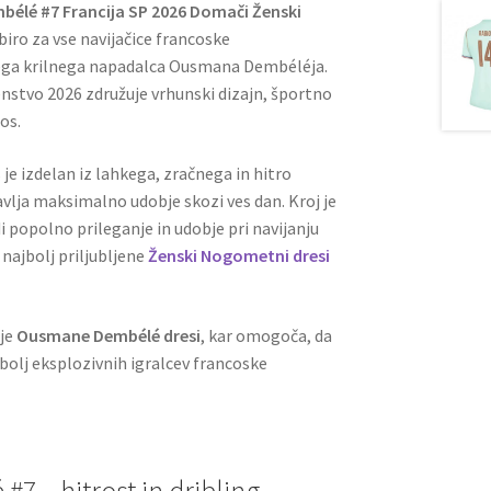
élé #7 Francija SP 2026 Domači Ženski
biro za vse navijačice francoske
ega krilnega napadalca Ousmana Dembéléja.
nstvo 2026 združuje vrhunski dizajn, športno
os.
 je izdelan iz lahkega, zračnega in hitro
vlja maksimalno udobje skozi ves dan. Kroj je
 popolno prileganje in udobje pri navijanju
 najbolj priljubljene
Ženski Nogometni dresi
ije
Ousmane Dembélé dresi
, kar omogoča, da
olj eksplozivnih igralcev francoske
 – hitrost in dribling