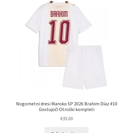
Možnosti
lahko
izberete
na
strani
izdelka
Nogometni dresi Maroko SP 2026 Brahim Díaz #10
Gostujoči Otroški kompleti
€
35.00
Ta