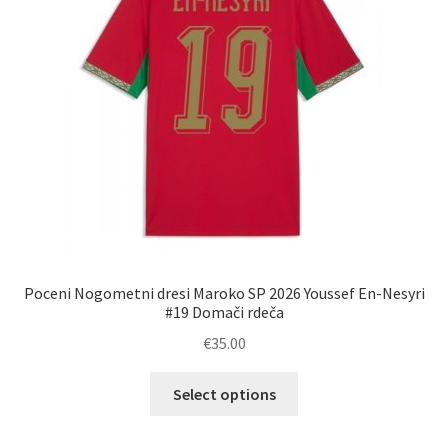
izberete
na
strani
izdelka
Poceni Nogometni dresi Maroko SP 2026 Youssef En-Nesyri
#19 Domači rdeča
€
35.00
Ta
Select options
izdelek
ima