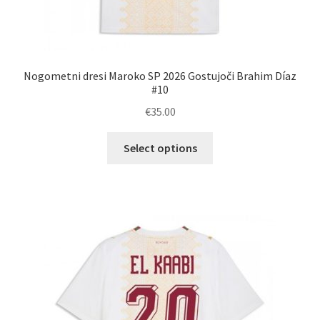
Nogometni dresi Maroko SP 2026 Gostujoči Brahim Díaz
#10
€
35.00
Ta
Select options
izdelek
ima
več
različic.
Možnosti
lahko
izberete
na
strani
izdelka