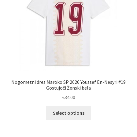
na
strani
izdelka
Nogometni dres Maroko SP 2026 Youssef En-Nesyri #19
Gostujoči Ženski bela
€
34.00
Ta
Select options
izdelek
ima
več