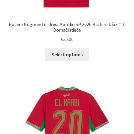
Poceni Nogometni dresi Maroko SP 2026 Brahim Díaz #10
Domači rdeča
€
35.00
Ta
Select options
izdelek
ima
več
različic.
Možnosti
lahko
izberete
na
strani
izdelka