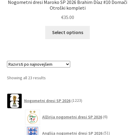
Nogometni dresi Maroko SP 2026 Brahim Díaz #10 Domači
Otroški kompleti
€
35.00
Ta
Select options
izdelek
ima
več
različic.
Možnosti
lahko
Sorted
Showing all 23 results
izberete
by
na
latest
1223
strani
Nogometni dresi SP 2026
1223
izdelkov
izdelka
6
Alžirija nogometni dresi SP 2026
6
izdelkov
51
Anglija nogometni dresi SP 2026
51