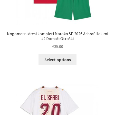
Nogometni dresi kompleti Maroko SP 2026 Achraf Hakimi
#2 Domači Otroški
€
35.00
Ta
Select options
izdelek
ima
več
različic.
Možnosti
lahko
izberete
na
strani