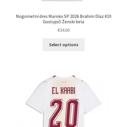
Nogometni dres Maroko SP 2026 Brahim Díaz #10
Gostujoči Ženski bela
€
34.00
Ta
Select options
izdelek
ima
več
različic.
Možnosti
lahko
izberete
na
strani
izdelka