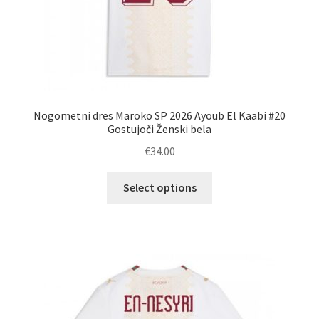
Nogometni dres Maroko SP 2026 Ayoub El Kaabi #20
Gostujoči Ženski bela
€
34.00
Ta
Select options
izdelek
ima
več
različic.
Možnosti
lahko
izberete