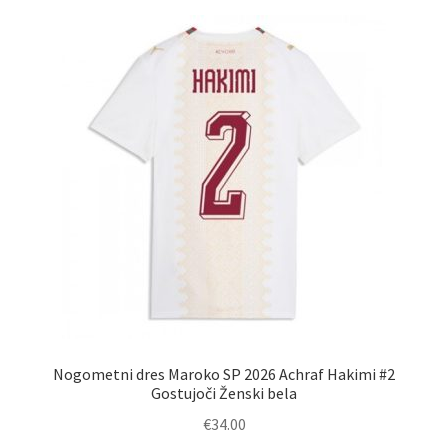
različic.
Možnosti
lahko
izberete
na
strani
izdelka
Nogometni dres Maroko SP 2026 Achraf Hakimi #2
Gostujoči Ženski bela
€
34.00