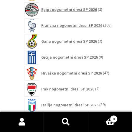
2
Egipt nogometni dresi SP 2026
2
izdelka
103
Francija nogometni dresi SP 2026
103
izdelki
2
Gana nogometni dresi SP 2026
2
izdelka
8
Grčija nogometni dresi SP 2026
8
izdelkov
47
Hrvaška nogometni dresi SP 2026
47
izdelkov
2
Irak nogometni dresi SP 2026
2
izdelka
39
Italija nogometni dresi SP 2026
39
izdelkov
26
0
Japonska nogometni dresi SP 2026
26
izdelkov
Išči:
Iskanje