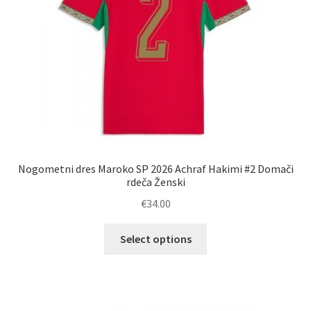
strani
izdelka
Nogometni dres Maroko SP 2026 Achraf Hakimi #2 Domači
rdeča Ženski
€
34.00
Ta
Select options
izdelek
ima
več
različic.