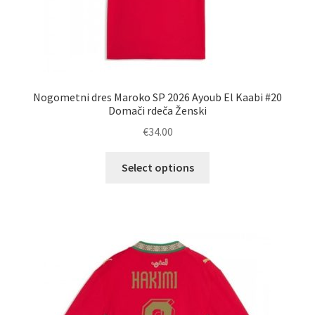
Nogometni dres Maroko SP 2026 Ayoub El Kaabi #20
Domači rdeča Ženski
€
34.00
Ta
Select options
izdelek
ima
več
različic.
Možnosti
lahko
izberete
na