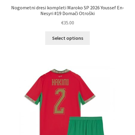
Nogometni dresi kompleti Maroko SP 2026 Youssef En-
Nesyri #19 Domači Otroški
€
35.00
Ta
Select options
izdelek
ima
več
različic.
Možnosti
lahko
izberete
na
strani
izdelka