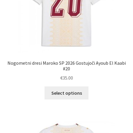
Nogometni dresi Maroko SP 2026 Gostujoči Ayoub El Kaabi
#20
€
35.00
Ta
Select options
izdelek
ima
več
različic.
Možnosti