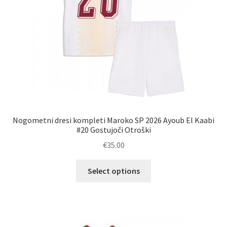
izdelka
Nogometni dresi kompleti Maroko SP 2026 Ayoub El Kaabi
#20 Gostujoči Otroški
€
35.00
Ta
Select options
izdelek
ima
več
različic.