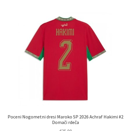
več
različic.
Možnosti
lahko
izberete
na
strani
izdelka
Poceni Nogometni dresi Maroko SP 2026 Achraf Hakimi #2
Domači rdeča