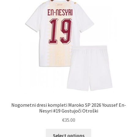
Možnosti
lahko
izberete
na
strani
izdelka
Nogometni dresi kompleti Maroko SP 2026 Youssef En-
Nesyri #19 Gostujoči Otroški
€
35.00
Ta
Select options