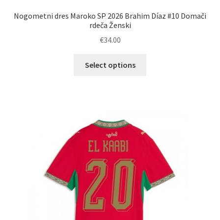
Nogometni dres Maroko SP 2026 Brahim Díaz #10 Domači
rdeča Ženski
€
34.00
Ta
Select options
izdelek
ima
več
različic.
Možnosti
lahko
izberete
na
strani
izdelka