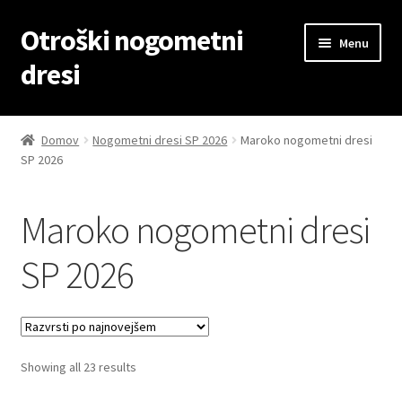
Otroški nogometni
Skip
Skip
Menu
to
to
dresi
navigation
content
Domov
Domov
Nogometni dresi SP 2026
Maroko nogometni dresi
SP 2026
Blog
Kontaktiraj nas
Maroko nogometni dresi
Košarica
SP 2026
Moj račun
Trgovina
Sorted
Showing all 23 results
by
Zaključek nakupa