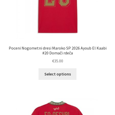
Poceni Nogometni dresi Maroko SP 2026 Ayoub El Kaabi
#20 Domači rdeča
€
35.00
Ta
Select options
izdelek
ima
več
različic.
Možnosti
lahko