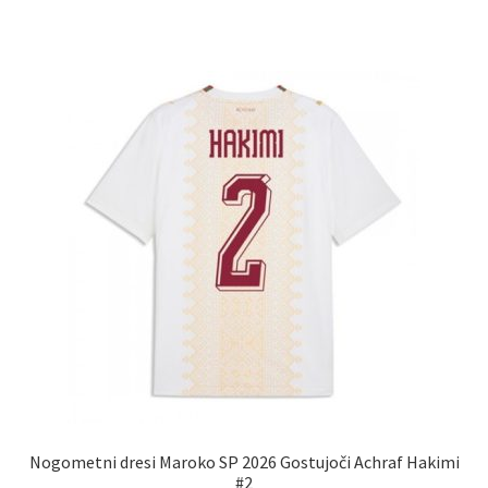
ima
več
različic.
Možnosti
lahko
izberete
na
strani
izdelka
Nogometni dresi Maroko SP 2026 Gostujoči Achraf Hakimi
#2