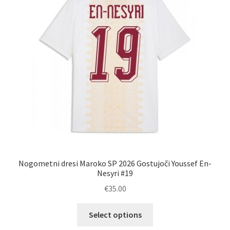
lahko
izberete
na
strani
izdelka
Nogometni dresi Maroko SP 2026 Gostujoči Youssef En-
Nesyri #19
€
35.00
Ta
Select options
izdelek