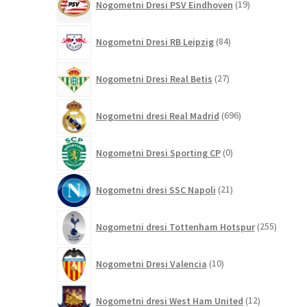
Nogometni Dresi PSV Eindhoven
19
izdelkov
84
Nogometni Dresi RB Leipzig
84
izdelkov
27
Nogometni Dresi Real Betis
27
izdelkov
696
Nogometni dresi Real Madrid
696
izdelkov
0
Nogometni Dresi Sporting CP
0
izdelkov
21
Nogometni dresi SSC Napoli
21
izdelkov
255
Nogometni dresi Tottenham Hotspur
255
izdelko
10
Nogometni Dresi Valencia
10
izdelkov
12
Nogometni dresi West Ham United
12
izdelkov