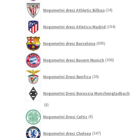
24
Nogometni dresi Athletic Bilbao
24
izdelkov
184
Nogometni dresi Atletico Madrid
184
izdelkov
695
Nogometni dresi Barcelona
695
izdelkov
306
Nogometni dresi Bayern Munich
306
izdelkov
26
Nogometni Dresi Benfica
26
izdelkov
Nogometni Dresi Borussia Monchengladbach
8
8
izdelkov
8
Nogometni Dresi Celtic
8
izdelkov
347
Nogometni dresi Chelsea
347
izdelkov