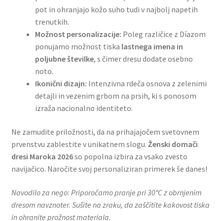
pot in ohranjajo kožo suho tudi v najbolj napetih
trenutkih.
Možnost personalizacije:
Poleg različice z Díazom
ponujamo možnost tiska
lastnega imena in
poljubne številke
, s čimer dresu dodate osebno
noto.
Ikonični dizajn:
Intenzivna rdeča osnova z zelenimi
detajli in vezenim grbom na prsih, ki s ponosom
izraža nacionalno identiteto.
Ne zamudite priložnosti, da na prihajajočem svetovnem
prvenstvu zablestite v unikatnem slogu.
Ženski domači
dresi Maroka 2026
so popolna izbira za vsako zvesto
navijačico. Naročite svoj personaliziran primerek še danes!
Navodilo za nego: Priporočamo pranje pri 30°C z obrnjenim
dresom navznoter. Sušite na zraku, da zaščitite kakovost tiska
in ohranite prožnost materiala.