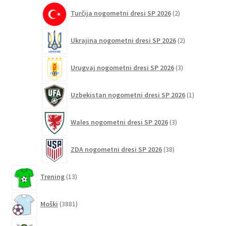
2
Turčija nogometni dresi SP 2026
2
izdelka
2
Ukrajina nogometni dresi SP 2026
2
izdelka
3
Urugvaj nogometni dresi SP 2026
3
izdelki
1
Uzbekistan nogometni dresi SP 2026
1
izdelek
3
Wales nogometni dresi SP 2026
3
izdelki
38
ZDA nogometni dresi SP 2026
38
izdelkov
13
Trening
13
izdelkov
3881
Moški
3881
izdelkov
3320