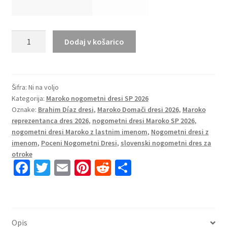
Nogometni
Dodaj v košarico
dres
Maroko
SP
2026
Šifra:
Ni na voljo
Kategorija:
Maroko nogometni dresi SP 2026
Brahim
Oznake:
Brahim Díaz dresi
,
Maroko Domači dresi 2026
,
Maroko
Díaz
reprezentanca dres 2026
,
nogometni dresi Maroko SP 2026
,
#10
nogometni dresi Maroko z lastnim imenom
,
Nogometni dresi z
Domači
imenom
,
Poceni Nogometni Dresi
,
slovenski nogometni dres za
rdeča
otroke
Ženski
Fa
T
E
Pi
R
S
količina
ce
wi
m
nt
e
h
b
tt
ai
er
d
ar
o
er
l
es
di
e
Opis