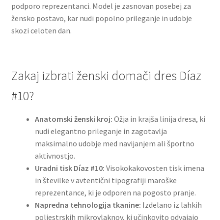
podporo reprezentanci. Model je zasnovan posebej za
žensko postavo, kar nudi popolno prileganje in udobje
skozi celoten dan.
Zakaj izbrati ženski domači dres Díaz
#10?
Anatomski ženski kroj:
Ožja in krajša linija dresa, ki
nudi elegantno prileganje in zagotavlja
maksimalno udobje med navijanjem ali športno
aktivnostjo.
Uradni tisk Díaz #10:
Visokokakovosten tisk imena
in številke v avtentični tipografiji maroške
reprezentance, ki je odporen na pogosto pranje.
Napredna tehnologija tkanine:
Izdelano iz lahkih
poliestrskih mikrovlaknov, ki učinkovito odvajajo