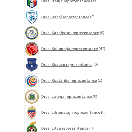
Dresi Italija reprezentance
75
izdelkov
0
Dresi Izrael reprezentance
0
izdelkov
0
Dresi Kazahstan reprezentance
0
izdelkov
47
Dresi Kolumbija reprezentance
47
izdelkov
0
Dresi Kosovo reprezentance
0
izdelkov
1
Dresi Kostarika reprezentance
1
izdelek
0
Dresi Latvija reprezentance
0
izdelkov
0
Dresi Lihtenštajn reprezentance
0
izdelkov
0
Dresi Litva reprezentance
0
izdelkov