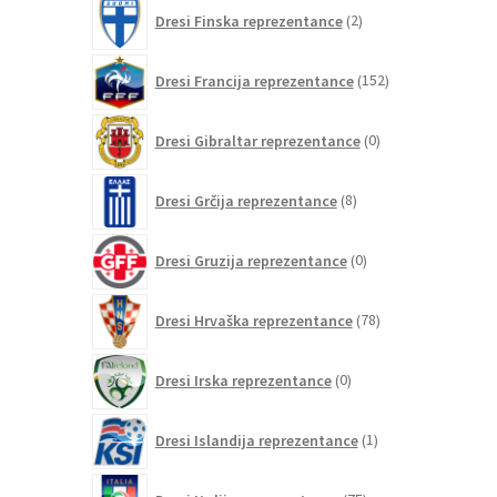
2
Dresi Finska reprezentance
2
izdelka
152
Dresi Francija reprezentance
152
izdelkov
0
Dresi Gibraltar reprezentance
0
izdelkov
8
Dresi Grčija reprezentance
8
izdelkov
0
Dresi Gruzija reprezentance
0
izdelkov
78
Dresi Hrvaška reprezentance
78
izdelkov
0
Dresi Irska reprezentance
0
izdelkov
1
Dresi Islandija reprezentance
1
izdelek
75