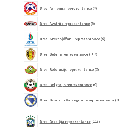
0
Dresi Armenija reprezentance
0
izdelkov
6
Dresi Avstrija reprezentance
6
izdelkov
0
Dresi Azerbajdžanu reprezentance
0
izdelkov
107
Dresi Belgija reprezentance
107
izdelkov
0
Dresi Belorusijo reprezentance
0
izdelkov
0
Dresi Bolgarijo reprezentance
0
izdelkov
Dresi Bosna in Hercegovina reprezentance
20
20
izdelkov
223
Dresi Brazilija reprezentance
223
izdelkov