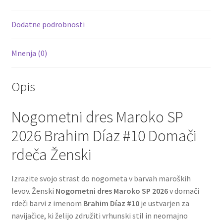
o
t
t
k
Dodatne podrobnosti
Mnenja (0)
Opis
Nogometni dres Maroko SP
2026 Brahim Díaz #10 Domači
rdeča Ženski
Izrazite svojo strast do nogometa v barvah maroških
levov. Ženski
Nogometni dres Maroko SP 2026
v domači
rdeči barvi z imenom
Brahim Díaz #10
je ustvarjen za
navijačice, ki želijo združiti vrhunski stil in neomajno