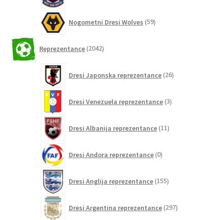
59
Nogometni Dresi Wolves
59
izdelkov
2042
Reprezentance
2042
izdelkov
26
Dresi Japonska reprezentance
26
izdelkov
3
Dresi Venezuela reprezentance
3
izdelki
11
Dresi Albanija reprezentance
11
izdelkov
0
Dresi Andora reprezentance
0
izdelkov
155
Dresi Anglija reprezentance
155
izdelkov
297
Dresi Argentina reprezentance
297
izdelkov