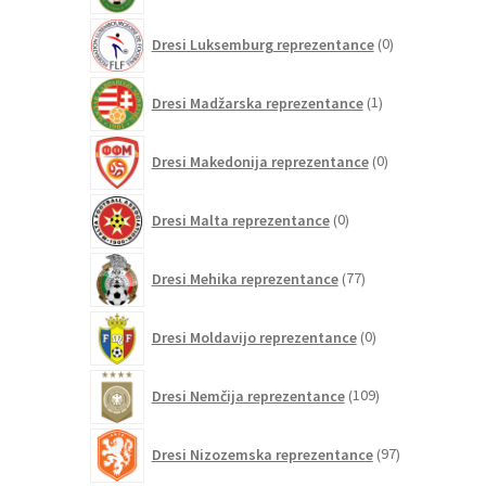
0
Dresi Luksemburg reprezentance
0
izdelkov
1
Dresi Madžarska reprezentance
1
izdelek
0
Dresi Makedonija reprezentance
0
izdelkov
0
Dresi Malta reprezentance
0
izdelkov
77
Dresi Mehika reprezentance
77
izdelkov
0
Dresi Moldavijo reprezentance
0
izdelkov
109
Dresi Nemčija reprezentance
109
izdelkov
97
Dresi Nizozemska reprezentance
97
izdelkov