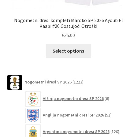
Nogometni dresi kompleti Maroko SP 2026 Ayoub El
Poc
Kaabi #20 Gostujoči Otroški
€
35.00
Ta
Select options
izdelek
ima
več
različic.
1223
Nogometni dresi SP 2026
1223
izdelkov
Možnosti
lahko
6
Alžirija nogometni dresi SP 2026
6
izberete
izdelkov
na
51
Anglija nogometni dresi SP 2026
51
strani
izdelkov
izdelka
120
Argentina nogometni dresi SP 2026
120
izdelkov