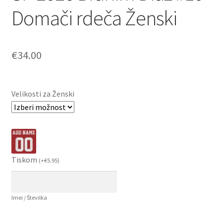
Domači rdeča Ženski
€
34.00
Velikosti za Ženski
Tiskom
(
+
€
5.95
)
Imei / Številka