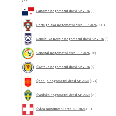
3
Panama nogometni dresi SP 2026
3
izdelki
131
Portugalska nogometni dresi SP 2026
131
izdelko
5
Republika Koreja nogometni dresi SP 2026
5
izdel
16
Senegal nogometni dresi SP 2026
16
izdelkov
6
Škotska nogometni dresi SP 2026
6
izdelkov
124
Španija nogometni dresi SP 2026
124
izdelkov
23
Švedska nogometni dresi SP 2026
23
izdelkov
11
Švica nogometni dresi SP 2026
11
izdelkov