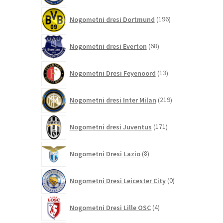
196
Nogometni dresi Dortmund
196
izdelkov
68
Nogometni dresi Everton
68
izdelkov
13
Nogometni Dresi Feyenoord
13
izdelkov
219
Nogometni dresi Inter Milan
219
izdelkov
171
Nogometni dresi Juventus
171
izdelkov
8
Nogometni Dresi Lazio
8
izdelkov
0
Nogometni Dresi Leicester City
0
izdelkov
4
Nogometni Dresi Lille OSC
4
izdelki