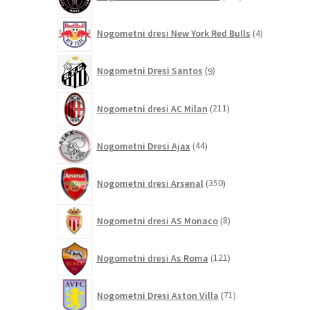
izdelkov
4
Nogometni dresi New York Red Bulls
4
izdelki
9
Nogometni Dresi Santos
9
izdelkov
211
Nogometni dresi AC Milan
211
izdelkov
44
Nogometni Dresi Ajax
44
izdelkov
350
Nogometni dresi Arsenal
350
izdelkov
8
Nogometni dresi AS Monaco
8
izdelkov
121
Nogometni dresi As Roma
121
izdelkov
71
Nogometni Dresi Aston Villa
71
izdelkov