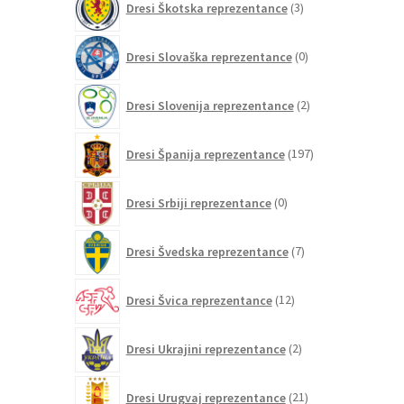
Dresi Škotska reprezentance
3
izdelki
0
Dresi Slovaška reprezentance
0
izdelkov
2
Dresi Slovenija reprezentance
2
izdelka
197
Dresi Španija reprezentance
197
izdelkov
0
Dresi Srbiji reprezentance
0
izdelkov
7
Dresi Švedska reprezentance
7
izdelkov
12
Dresi Švica reprezentance
12
izdelkov
2
Dresi Ukrajini reprezentance
2
izdelka
21
Dresi Urugvaj reprezentance
21