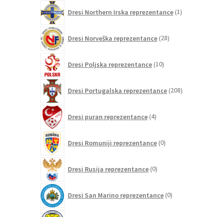
1
Dresi Northern Irska reprezentance
1
izdelek
28
Dresi Norveška reprezentance
28
izdelkov
10
Dresi Poljska reprezentance
10
izdelkov
208
Dresi Portugalska reprezentance
208
izdelkov
4
Dresi puran reprezentance
4
izdelki
0
Dresi Romuniji reprezentance
0
izdelkov
0
Dresi Rusija reprezentance
0
izdelkov
0
Dresi San Marino reprezentance
0
izdelkov
3