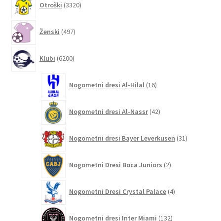
Otroški
3320
izdelkov
497
Ženski
497
izdelkov
6200
Klubi
6200
izdelkov
16
Nogometni dresi Al-Hilal
16
izdelkov
42
Nogometni dresi Al-Nassr
42
izdelkov
31
Nogometni dresi Bayer Leverkusen
31
izdelkov
2
Nogometni Dresi Boca Juniors
2
izdelka
4
Nogometni Dresi Crystal Palace
4
izdelki
132
Nogometni dresi Inter Miami
132