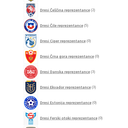
2
Dresi Češčina reprezentance
2
izdelka
5
Dresi Čile reprezentance
5
izdelkov
0
Dresi Ciper reprezentance
0
izdelkov
0
Dresi Črna gora reprezentance
0
izdelkov
3
Dresi Danska reprezentance
3
izdelki
3
Dresi Ekvador reprezentance
3
izdelki
0
Dresi Estonija reprezentance
0
izdelkov
0
Dresi Ferski otoki reprezentance
0
izdelkov