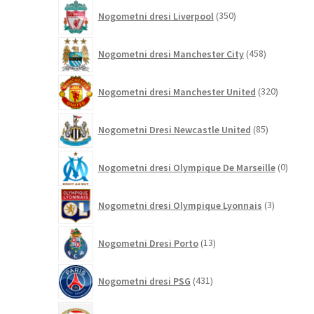
350
Nogometni dresi Liverpool
350
izdelkov
458
Nogometni dresi Manchester City
458
izdelkov
320
Nogometni dresi Manchester United
320
izdelkov
85
Nogometni Dresi Newcastle United
85
izdelkov
0
Nogometni dresi Olympique De Marseille
0
izdelk
3
Nogometni dresi Olympique Lyonnais
3
izdelki
13
Nogometni Dresi Porto
13
izdelkov
431
Nogometni dresi PSG
431
izdelkov
19