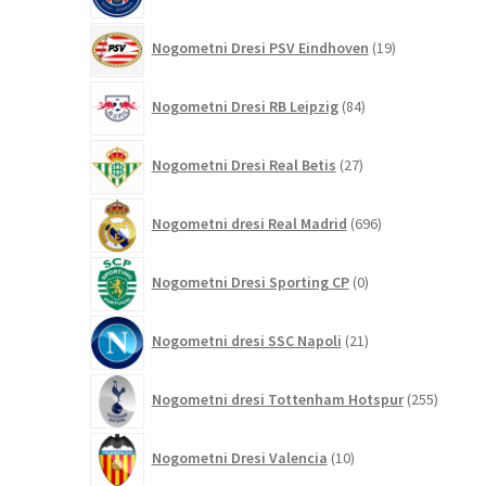
19
Nogometni Dresi PSV Eindhoven
19
izdelkov
84
Nogometni Dresi RB Leipzig
84
izdelkov
27
Nogometni Dresi Real Betis
27
izdelkov
696
Nogometni dresi Real Madrid
696
izdelkov
0
Nogometni Dresi Sporting CP
0
izdelkov
21
Nogometni dresi SSC Napoli
21
izdelkov
255
Nogometni dresi Tottenham Hotspur
255
izdelko
10
Nogometni Dresi Valencia
10
izdelkov