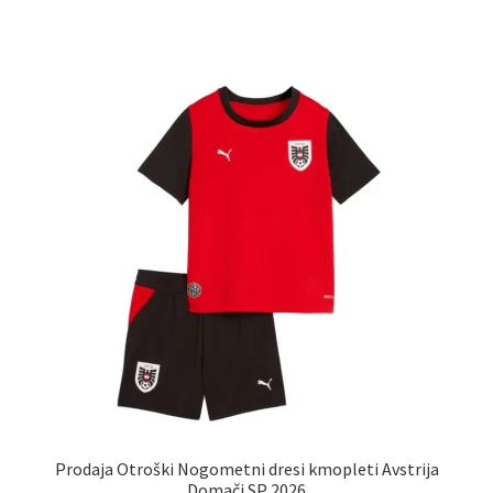
ima
več
različic.
Možnosti
lahko
izberete
na
strani
izdelka
Prodaja Otroški Nogometni dresi kmopleti Avstrija
Domači SP 2026