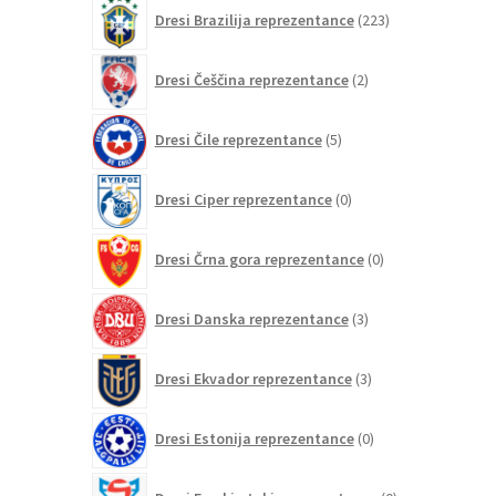
izdelkov
223
Dresi Brazilija reprezentance
223
izdelkov
2
Dresi Češčina reprezentance
2
izdelka
5
Dresi Čile reprezentance
5
izdelkov
0
Dresi Ciper reprezentance
0
izdelkov
0
Dresi Črna gora reprezentance
0
izdelkov
3
Dresi Danska reprezentance
3
izdelki
3
Dresi Ekvador reprezentance
3
izdelki
0
Dresi Estonija reprezentance
0
izdelkov
0