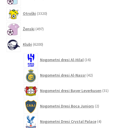
izdelkov
3320
Otroški
3320
izdelkov
497
Ženski
497
izdelkov
6200
Klubi
6200
izdelkov
16
Nogometni dresi Al-Hilal
16
izdelkov
42
Nogometni dresi Al-Nassr
42
izdelkov
31
Nogometni dresi Bayer Leverkusen
31
izdelkov
2
Nogometni Dresi Boca Juniors
2
izdelka
4
Nogometni Dresi Crystal Palace
4
izdelki