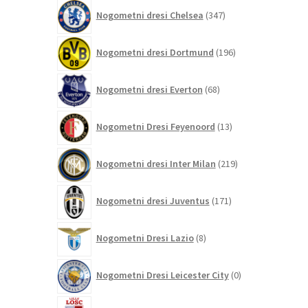
347
Nogometni dresi Chelsea
347
izdelkov
196
Nogometni dresi Dortmund
196
izdelkov
68
Nogometni dresi Everton
68
izdelkov
13
Nogometni Dresi Feyenoord
13
izdelkov
219
Nogometni dresi Inter Milan
219
izdelkov
171
Nogometni dresi Juventus
171
izdelkov
8
Nogometni Dresi Lazio
8
izdelkov
0
Nogometni Dresi Leicester City
0
izdelkov
4