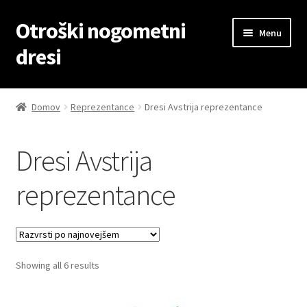
Otroški nogometni
Skip
Skip
Menu
to
to
dresi
navigation
content
Domov
Domov
Reprezentance
Dresi Avstrija reprezentance
Blog
Dresi Avstrija
Kontaktiraj nas
reprezentance
Košarica
Moj račun
Sorted
Showing all 6 results
Trgovina
by
latest
Zaključek nakupa