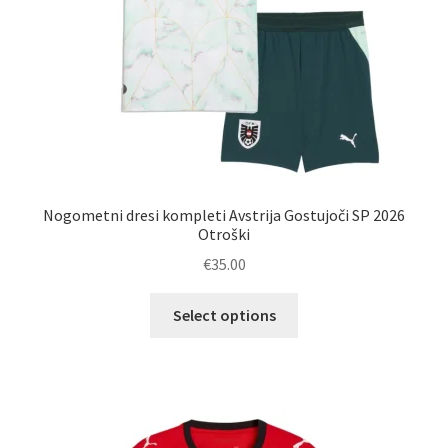
izdelka
Nogometni dresi kompleti Avstrija Gostujoči SP 2026
Otroški
€
35.00
Ta
Select options
izdelek
ima
več
različic.
Možnosti