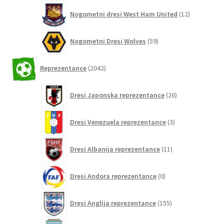
12
Nogometni dresi West Ham United
12
izdelkov
59
Nogometni Dresi Wolves
59
izdelkov
2042
Reprezentance
2042
izdelkov
26
Dresi Japonska reprezentance
26
izdelkov
3
Dresi Venezuela reprezentance
3
izdelki
11
Dresi Albanija reprezentance
11
izdelkov
0
Dresi Andora reprezentance
0
izdelkov
155
Dresi Anglija reprezentance
155
izdelkov
297