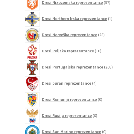
Dresi Nizozemska reprezentance
97
izdelkov
1
Dresi Northern Irska reprezentance
1
izdelek
28
Dresi Norveška reprezentance
28
izdelkov
10
Dresi Poljska reprezentance
10
izdelkov
208
Dresi Portugalska reprezentance
208
izdelkov
4
Dresi puran reprezentance
4
izdelki
0
Dresi Romuniji reprezentance
0
izdelkov
0
Dresi Rusija reprezentance
0
izdelkov
0
Dresi San Marino reprezentance
0