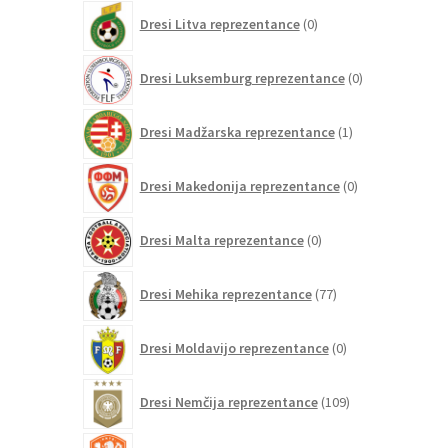
0
Dresi Litva reprezentance
0
izdelkov
0
Dresi Luksemburg reprezentance
0
izdelkov
1
Dresi Madžarska reprezentance
1
izdelek
0
Dresi Makedonija reprezentance
0
izdelkov
0
Dresi Malta reprezentance
0
izdelkov
77
Dresi Mehika reprezentance
77
izdelkov
0
Dresi Moldavijo reprezentance
0
izdelkov
109
Dresi Nemčija reprezentance
109
izdelkov
97