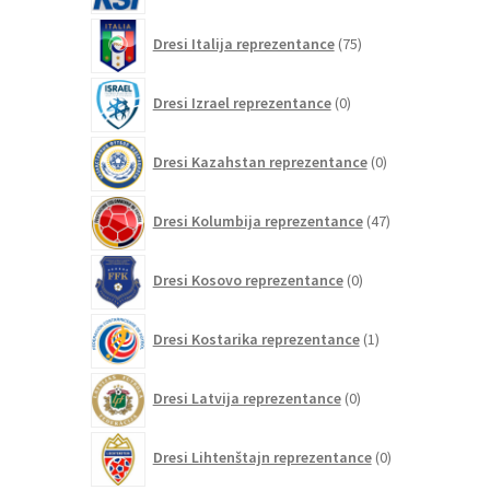
75
Dresi Italija reprezentance
75
izdelkov
0
Dresi Izrael reprezentance
0
izdelkov
0
Dresi Kazahstan reprezentance
0
izdelkov
47
Dresi Kolumbija reprezentance
47
izdelkov
0
Dresi Kosovo reprezentance
0
izdelkov
1
Dresi Kostarika reprezentance
1
izdelek
0
Dresi Latvija reprezentance
0
izdelkov
0
Dresi Lihtenštajn reprezentance
0
izdelkov