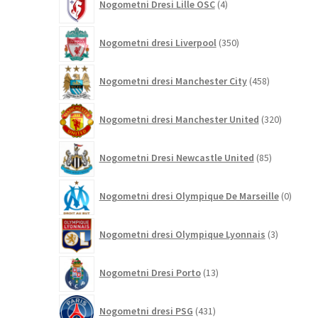
Nogometni Dresi Lille OSC
4
izdelki
350
Nogometni dresi Liverpool
350
izdelkov
458
Nogometni dresi Manchester City
458
izdelkov
320
Nogometni dresi Manchester United
320
izdelkov
85
Nogometni Dresi Newcastle United
85
izdelkov
0
Nogometni dresi Olympique De Marseille
0
izdelk
3
Nogometni dresi Olympique Lyonnais
3
izdelki
13
Nogometni Dresi Porto
13
izdelkov
431
Nogometni dresi PSG
431
izdelkov