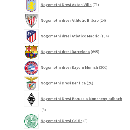
71
Nogometni Dresi Aston Villa
71
izdelkov
24
Nogometni dresi Athletic Bilbao
24
izdelkov
184
Nogometni dresi Atletico Madrid
184
izdelkov
695
Nogometni dresi Barcelona
695
izdelkov
306
Nogometni dresi Bayern Munich
306
izdelkov
26
Nogometni Dresi Benfica
26
izdelkov
Nogometni Dresi Borussia Monchengladbach
8
8
izdelkov
8
Nogometni Dresi Celtic
8
izdelkov