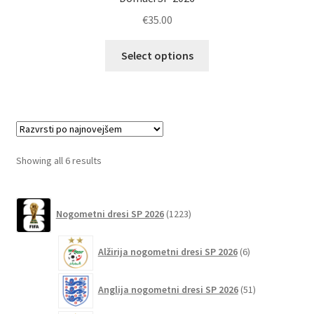
€
35.00
Ta
Select options
izdelek
ima
več
različic.
Možnosti
lahko
Sorted
Showing all 6 results
izberete
by
na
latest
1223
strani
Nogometni dresi SP 2026
1223
izdelkov
izdelka
6
Alžirija nogometni dresi SP 2026
6
izdelkov
51
Anglija nogometni dresi SP 2026
51
izdelkov