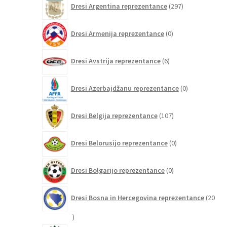
Dresi Argentina reprezentance
297
izdelkov
0
Dresi Armenija reprezentance
0
izdelkov
6
Dresi Avstrija reprezentance
6
izdelkov
0
Dresi Azerbajdžanu reprezentance
0
izdelkov
107
Dresi Belgija reprezentance
107
izdelkov
0
Dresi Belorusijo reprezentance
0
izdelkov
0
Dresi Bolgarijo reprezentance
0
izdelkov
Dresi Bosna in Hercegovina reprezentance
20
20