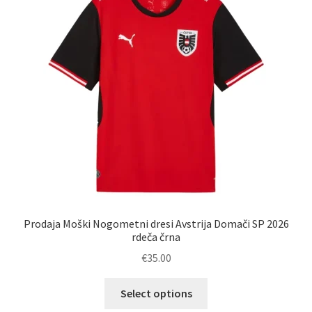
lahko
izberete
na
strani
izdelka
Prodaja Moški Nogometni dresi Avstrija Domači SP 2026
rdeča črna
€
35.00
Ta
Select options
izdelek