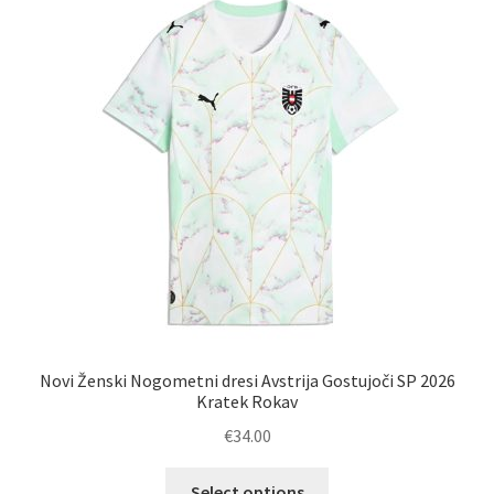
Novi Ženski Nogometni dresi Avstrija Gostujoči SP 2026
Kratek Rokav
€
34.00
Ta
Select options