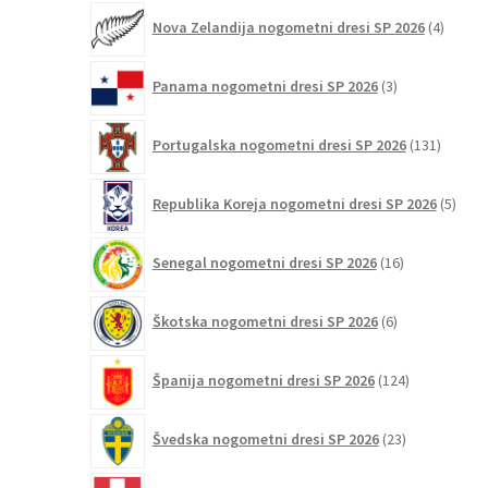
4
Nova Zelandija nogometni dresi SP 2026
4
izdelki
3
Panama nogometni dresi SP 2026
3
izdelki
131
Portugalska nogometni dresi SP 2026
131
izdelko
5
Republika Koreja nogometni dresi SP 2026
5
izdel
16
Senegal nogometni dresi SP 2026
16
izdelkov
6
Škotska nogometni dresi SP 2026
6
izdelkov
124
Španija nogometni dresi SP 2026
124
izdelkov
23
Švedska nogometni dresi SP 2026
23
izdelkov
11