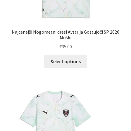
Najcenejši Nogometni dresi Avstrija Gostujoči SP 2026
Moški
€
35.00
Ta
Select options
izdelek
ima
več
različic.
Možnosti
lahko
izberete
na
strani