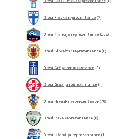
Dresi Ferski otoki reprezentance
0
izdelkov
2
Dresi Finska reprezentance
2
izdelka
152
Dresi Francija reprezentance
152
izdelkov
0
Dresi Gibraltar reprezentance
0
izdelkov
8
Dresi Grčija reprezentance
8
izdelkov
0
Dresi Gruzija reprezentance
0
izdelkov
78
Dresi Hrvaška reprezentance
78
izdelkov
0
Dresi Irska reprezentance
0
izdelkov
1
Dresi Islandija reprezentance
1
izdelek