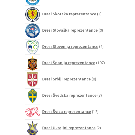
izdelkov
3
Dresi Škotska reprezentance
3
izdelki
0
Dresi Slovaška reprezentance
0
izdelkov
2
Dresi Slovenija reprezentance
2
izdelka
197
Dresi Španija reprezentance
197
izdelkov
0
Dresi Srbiji reprezentance
0
izdelkov
7
Dresi Švedska reprezentance
7
izdelkov
12
Dresi Švica reprezentance
12
izdelkov
2
Dresi Ukrajini reprezentance
2
izdelka