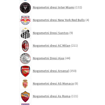
132
Nogometni dresi Inter Miami
132
izdelkov
4
Nogometni dresi New York Red Bulls
4
izdelki
9
Nogometni Dresi Santos
9
izdelkov
211
Nogometni dresi AC Milan
211
izdelkov
44
Nogometni Dresi Ajax
44
izdelkov
350
Nogometni dresi Arsenal
350
izdelkov
8
Nogometni dresi AS Monaco
8
izdelkov
121
Nogometni dresi As Roma
121
izdelkov