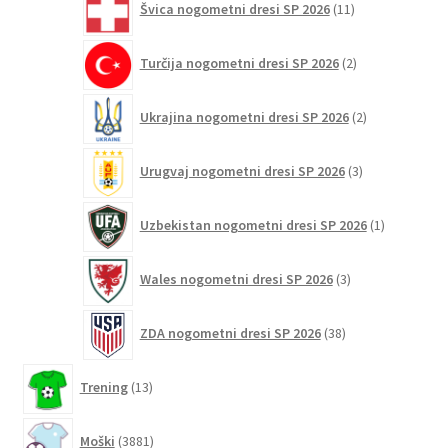
Švica nogometni dresi SP 2026
11
izdelkov
2
Turčija nogometni dresi SP 2026
2
izdelka
2
Ukrajina nogometni dresi SP 2026
2
izdelka
3
Urugvaj nogometni dresi SP 2026
3
izdelki
1
Uzbekistan nogometni dresi SP 2026
1
izdelek
3
Wales nogometni dresi SP 2026
3
izdelki
38
ZDA nogometni dresi SP 2026
38
izdelkov
13
Trening
13
izdelkov
3881
Moški
3881