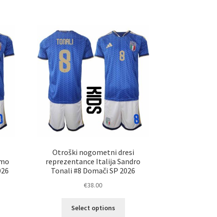
a
ima
č
več
ičic.
različic.
nosti
Možnosti
ko
lahko
erete
izberete
na
ani
strani
elka
izdelka
Otroški nogometni dresi
omo
reprezentance Italija Sandro
026
Tonali #8 Domači SP 2026
€
38.00
Ta
Select options
elek
izdelek