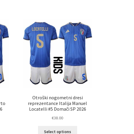
a
ima
č
več
ičic.
različic.
nosti
Možnosti
ko
lahko
erete
izberete
na
ani
strani
elka
izdelka
Otroški nogometni dresi
rto
reprezentance Italija Manuel
26
Locatelli #5 Domači SP 2026
€
38.00
Ta
Select options