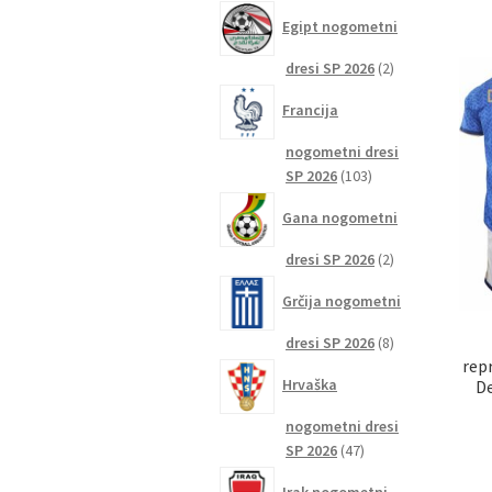
izdelkov
Egipt nogometni
2
dresi SP 2026
2
izdelka
Francija
nogometni dresi
103
SP 2026
103
izdelki
Gana nogometni
2
dresi SP 2026
2
izdelka
Grčija nogometni
8
dresi SP 2026
8
rep
izdelkov
Hrvaška
De
nogometni dresi
47
SP 2026
47
izdelkov