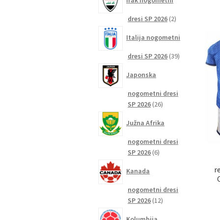
Irak nogometni
2
dresi SP 2026
2
izdelka
Italija nogometni
39
dresi SP 2026
39
izdelkov
Japonska
nogometni dresi
26
SP 2026
26
izdelkov
Južna Afrika
nogometni dresi
6
SP 2026
6
izdelkov
r
Kanada
nogometni dresi
12
SP 2026
12
izdelkov
Kolumbija