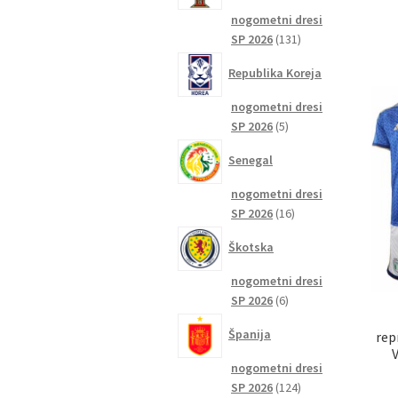
nogometni dresi
131
SP 2026
131
izdelkov
Republika Koreja
nogometni dresi
5
SP 2026
5
izdelkov
Senegal
nogometni dresi
16
SP 2026
16
izdelkov
Škotska
nogometni dresi
6
SP 2026
6
izdelkov
Španija
rep
nogometni dresi
124
SP 2026
124