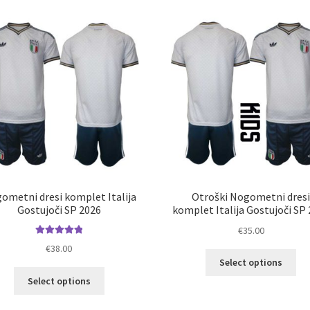
latest
ometni dresi komplet Italija
Otroški Nogometni dres
Gostujoči SP 2026
komplet Italija Gostujoči SP
€
35.00
Ocenjeno
€
38.00
Ta
5.00
od 5
Select options
izd
Ta
Select options
im
izdelek
ve
ima