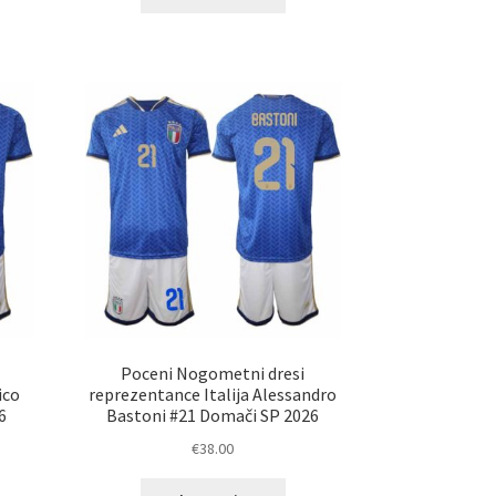
elek
izdelek
a
ima
č
več
ičic.
različic.
nosti
Možnosti
ko
lahko
erete
izberete
na
ani
strani
elka
izdelka
Poceni Nogometni dresi
ico
reprezentance Italija Alessandro
6
Bastoni #21 Domači SP 2026
€
38.00
Ta