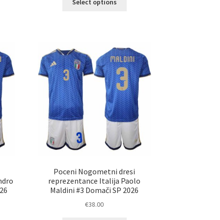
Select options
elek
izdelek
a
ima
č
več
ičic.
različic.
nosti
Možnosti
ko
lahko
erete
izberete
na
ani
strani
elka
izdelka
Poceni Nogometni dresi
ndro
reprezentance Italija Paolo
026
Maldini #3 Domači SP 2026
€
38.00