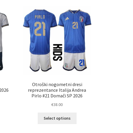
i
Otroški nogometni dresi
 2026
reprezentance Italija Andrea
Pirlo #21 Domači SP 2026
€
38.00
Ta
elek
Select options
izdelek
a
ima
č