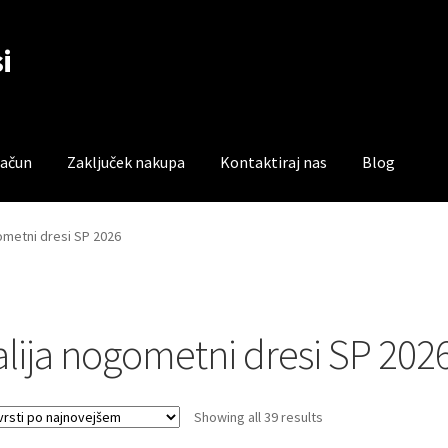
i
račun
Zaključek nakupa
Kontaktiraj nas
Blog
čun
Trgovina
Zaključek nakupa
gometni dresi SP 2026
talija nogometni dresi SP 202
Sorted
Showing all 39 results
by