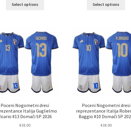
Ta
Ta
Select options
Select options
izdelek
izd
ima
im
več
ve
različic.
razl
Možnosti
Mož
lahko
lah
izberete
izb
na
na
strani
str
izdelka
izd
Poceni Nogometni dresi
Poceni Nogometni dresi
rezentance Italija Guglielmo
reprezentance Italija Robe
Vicario #13 Domači SP 2026
Baggio #10 Domači SP 20
€
38.00
€
38.00