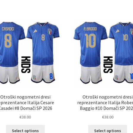
ima
im
več
ve
različic.
razl
Možnosti
Mož
lahko
lah
izberete
izb
na
na
strani
str
izdelka
izd
Otroški nogometni dresi
Otroški nogometni dresi
eprezentance Italija Cesare
reprezentance Italija Robe
Casadei #8 Domači SP 2026
Baggio #10 Domači SP 20
€
38.00
€
38.00
Ta
Ta
Select options
Select options