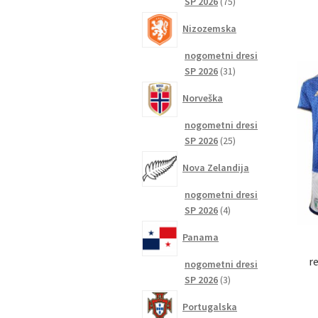
75
SP 2026
75
izdelkov
Nizozemska
nogometni dresi
31
SP 2026
31
izdelkov
Norveška
nogometni dresi
25
SP 2026
25
izdelkov
Nova Zelandija
nogometni dresi
4
SP 2026
4
izdelki
Panama
r
nogometni dresi
3
SP 2026
3
izdelki
Portugalska