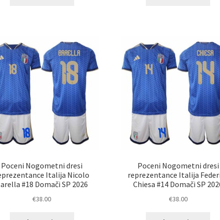
izdelek
izd
ima
im
več
ve
različic.
razl
Možnosti
Mož
lahko
lah
izberete
izb
na
na
strani
str
izdelka
izd
Poceni Nogometni dresi
Poceni Nogometni dresi
eprezentance Italija Nicolo
reprezentance Italija Feder
arella #18 Domači SP 2026
Chiesa #14 Domači SP 202
€
38.00
€
38.00
Ta
Ta