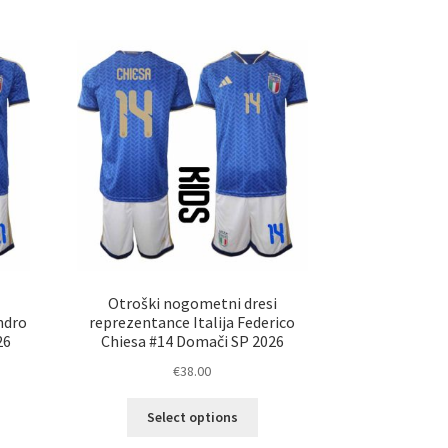
več
ičic.
različic.
nosti
Možnosti
ko
lahko
erete
izberete
na
ani
strani
elka
izdelka
Otroški nogometni dresi
ndro
reprezentance Italija Federico
26
Chiesa #14 Domači SP 2026
€
38.00
Ta
Select options
elek
izdelek