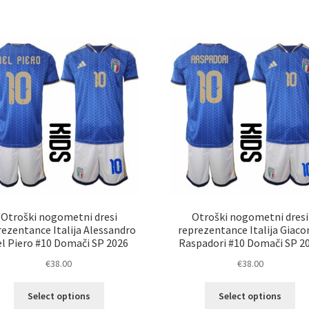
ima
im
več
ve
različic.
razl
Možnosti
Mož
lahko
lah
izberete
izb
na
na
strani
str
izdelka
izd
Otroški nogometni dresi
Otroški nogometni dresi
rezentance Italija Alessandro
reprezentance Italija Giac
l Piero #10 Domači SP 2026
Raspadori #10 Domači SP 2
€
38.00
€
38.00
Ta
Ta
Select options
Select options
izdelek
izd