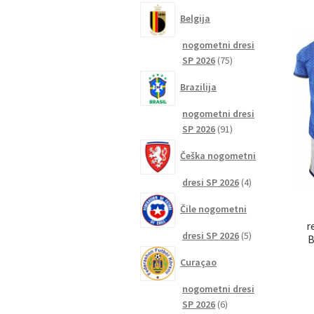
izdelkov
Belgija
nogometni dresi
75
SP 2026
75
izdelkov
Brazilija
nogometni dresi
91
SP 2026
91
izdelkov
Češka nogometni
4
dresi SP 2026
4
izdelki
Čile nogometni
r
5
dresi SP 2026
5
B
izdelkov
Curaçao
nogometni dresi
6
SP 2026
6