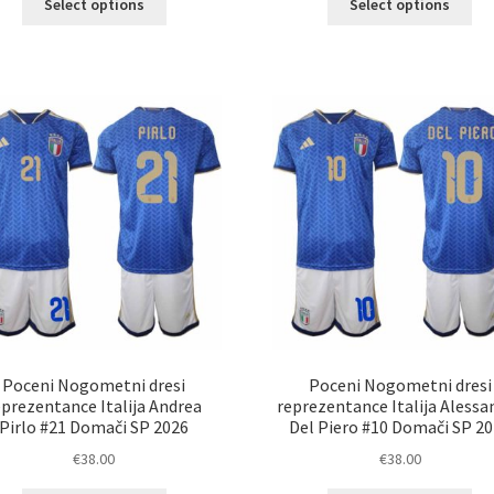
Select options
Select options
izdelek
izd
ima
im
več
ve
različic.
razl
Možnosti
Mož
lahko
lah
izberete
izb
na
na
strani
str
izdelka
izd
Poceni Nogometni dresi
Poceni Nogometni dresi
eprezentance Italija Andrea
reprezentance Italija Alessa
Pirlo #21 Domači SP 2026
Del Piero #10 Domači SP 2
€
38.00
€
38.00