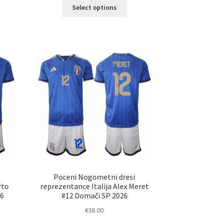
Ta
Select options
elek
izdelek
a
ima
č
več
ičic.
različic.
nosti
Možnosti
ko
lahko
erete
izberete
na
ani
strani
elka
izdelka
Poceni Nogometni dresi
rto
reprezentance Italija Alex Meret
26
#12 Domači SP 2026
€
38.00