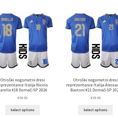
razl
več
Mož
različic.
lah
Možnosti
izb
lahko
na
izberete
str
na
izd
strani
izdelka
Otroški nogometni dresi
Otroški nogometni dresi
eprezentance Italija Nicolo
reprezentance Italija Alessa
arella #18 Domači SP 2026
Bastoni #21 Domači SP 20
€
38.00
€
38.00
Ta
Ta
Select options
Select options
izdelek
izd