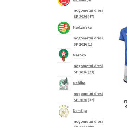
nogometni dresi
47
SP 2026
47
izdelkov
Madžarska
nogometni dresi
1
SP 2026
1
izdelek
Maroko
nogometni dresi
23
SP 2026
23
izdelkov
Mehika
nogometni dresi
32
SP 2026
32
r
izdelkov
B
Nemčija
nogometni dresi