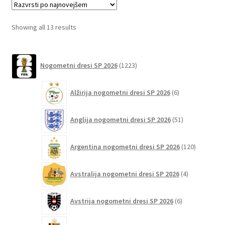
Možnosti
lahko
Sorted
Showing all 13 results
izberete
by
na
latest
1223
strani
Nogometni dresi SP 2026
1223
izdelkov
izdelka
6
Alžirija nogometni dresi SP 2026
6
izdelkov
51
Anglija nogometni dresi SP 2026
51
izdelkov
120
Argentina nogometni dresi SP 2026
120
izdelkov
4
Avstralija nogometni dresi SP 2026
4
izdelki
6
Avstrija nogometni dresi SP 2026
6
izdelkov
75