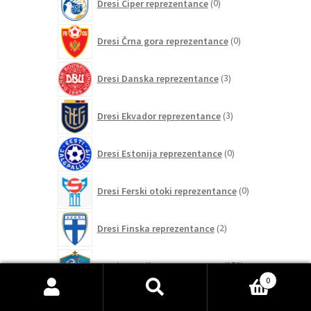
Dresi Ciper reprezentance
0
izdelkov
0
Dresi Črna gora reprezentance
0
izdelkov
3
Dresi Danska reprezentance
3
izdelki
3
Dresi Ekvador reprezentance
3
izdelki
0
Dresi Estonija reprezentance
0
izdelkov
0
Dresi Ferski otoki reprezentance
0
izdelkov
2
Dresi Finska reprezentance
2
izdelka
152
Dresi Francija reprezentance
152
izdelkov
0
0
Išči:
Iskanje
Dresi Gibraltar reprezentance
0
izdelkov