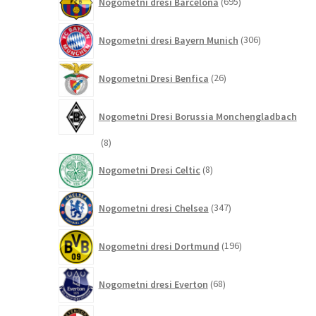
Nogometni dresi Barcelona
695
izdelkov
306
Nogometni dresi Bayern Munich
306
izdelkov
26
Nogometni Dresi Benfica
26
izdelkov
Nogometni Dresi Borussia Monchengladbach
8
8
izdelkov
8
Nogometni Dresi Celtic
8
izdelkov
347
Nogometni dresi Chelsea
347
izdelkov
196
Nogometni dresi Dortmund
196
izdelkov
68
Nogometni dresi Everton
68
izdelkov
13