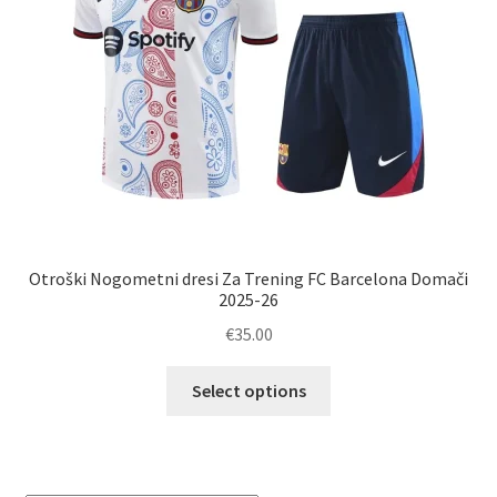
strani
izdelka
Otroški Nogometni dresi Za Trening FC Barcelona Domači
2025-26
€
35.00
Ta
Select options
izdelek
ima
več
različic.