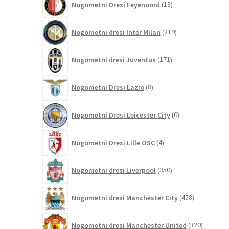
Nogometni Dresi Feyenoord
13
izdelkov
219
Nogometni dresi Inter Milan
219
izdelkov
171
Nogometni dresi Juventus
171
izdelkov
8
Nogometni Dresi Lazio
8
izdelkov
0
Nogometni Dresi Leicester City
0
izdelkov
4
Nogometni Dresi Lille OSC
4
izdelki
350
Nogometni dresi Liverpool
350
izdelkov
458
Nogometni dresi Manchester City
458
izdelkov
320
Nogometni dresi Manchester United
320