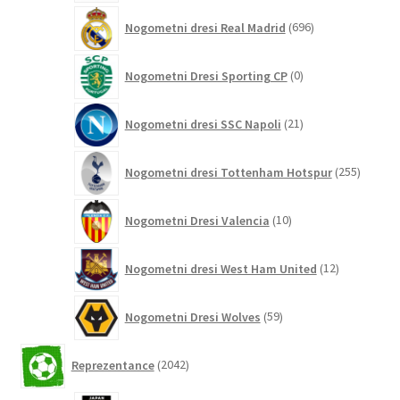
696
Nogometni dresi Real Madrid
696
izdelkov
0
Nogometni Dresi Sporting CP
0
izdelkov
21
Nogometni dresi SSC Napoli
21
izdelkov
255
Nogometni dresi Tottenham Hotspur
255
izdelko
10
Nogometni Dresi Valencia
10
izdelkov
12
Nogometni dresi West Ham United
12
izdelkov
59
Nogometni Dresi Wolves
59
izdelkov
2042
Reprezentance
2042
izdelkov