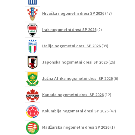
47
Hrvaška nogometni dresi SP 2026
47
izdelkov
2
Irak nogometni dresi SP 2026
2
izdelka
39
Italija nogometni dresi SP 2026
39
izdelkov
26
Japonska nogometni dresi SP 2026
26
izdelkov
6
Južna Afrika nogometni dresi SP 2026
6
izdelkov
12
Kanada nogometni dresi SP 2026
12
izdelkov
47
Kolumbija nogometni dresi SP 2026
47
izdelkov
1
Madžarska nogometni dresi SP 2026
1
izdelek