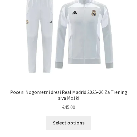
izberete
na
strani
izdelka
Poceni Nogometni dresi Real Madrid 2025-26 Za Trening
siva Moški
€
45.00
Ta
Select options
izdelek
ima