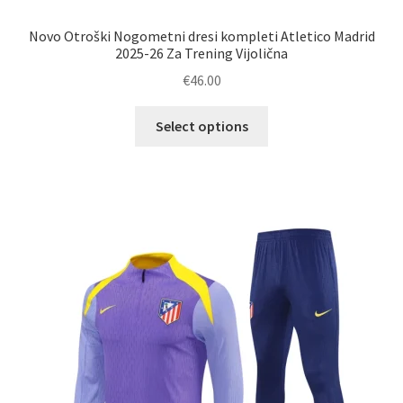
Novo Otroški Nogometni dresi kompleti Atletico Madrid
2025-26 Za Trening Vijolična
€
46.00
Ta
Select options
izdelek
ima
več
različic.
Možnosti
lahko
izberete
na
strani
izdelka