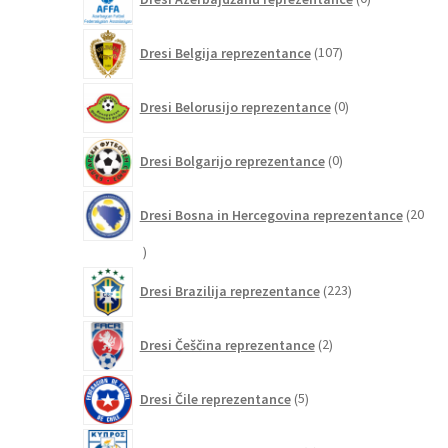
izdelkov
107
Dresi Belgija reprezentance
107
izdelkov
0
Dresi Belorusijo reprezentance
0
izdelkov
0
Dresi Bolgarijo reprezentance
0
izdelkov
Dresi Bosna in Hercegovina reprezentance
20
20
izdelkov
223
Dresi Brazilija reprezentance
223
izdelkov
2
Dresi Češčina reprezentance
2
izdelka
5
Dresi Čile reprezentance
5
izdelkov
0