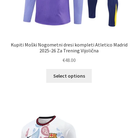
Kupiti Moški Nogometni dresi kompleti Atletico Madrid
2025-26 Za Trening Vijolična
€
48.00
Ta
Select options
izdelek
ima
več
različic.
Možnosti
lahko
izberete
na