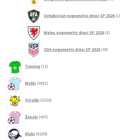
izdelki
1
Uzbekistan nogometni dresi SP 2026
1
izdelek
3
Wales nogometni dresi SP 2026
3
izdelki
38
ZDA nogometni dresi SP 2026
38
izdelkov
13
Trening
13
izdelkov
3881
Moški
3881
izdelkov
3320
Otroški
3320
izdelkov
497
Ženski
497
izdelkov
6200
Klubi
6200
izdelkov