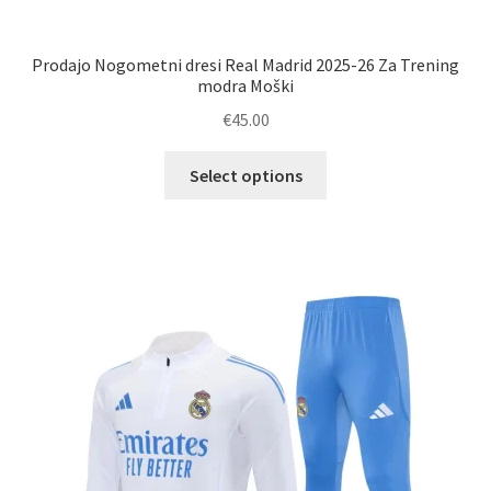
Prodajo Nogometni dresi Real Madrid 2025-26 Za Trening
modra Moški
€
45.00
Ta
Select options
izdelek
ima
več
različic.
Možnosti
lahko
izberete
na
strani
izdelka