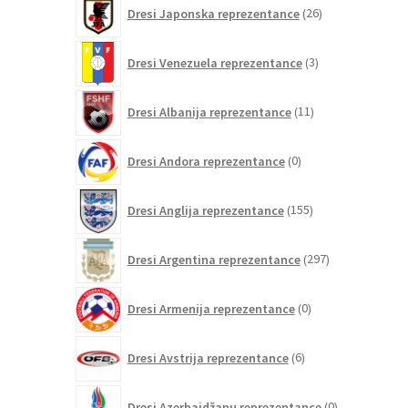
26
Dresi Japonska reprezentance
26
izdelkov
3
Dresi Venezuela reprezentance
3
izdelki
11
Dresi Albanija reprezentance
11
izdelkov
0
Dresi Andora reprezentance
0
izdelkov
155
Dresi Anglija reprezentance
155
izdelkov
297
Dresi Argentina reprezentance
297
izdelkov
0
Dresi Armenija reprezentance
0
izdelkov
6
Dresi Avstrija reprezentance
6
izdelkov
0
Dresi Azerbajdžanu reprezentance
0