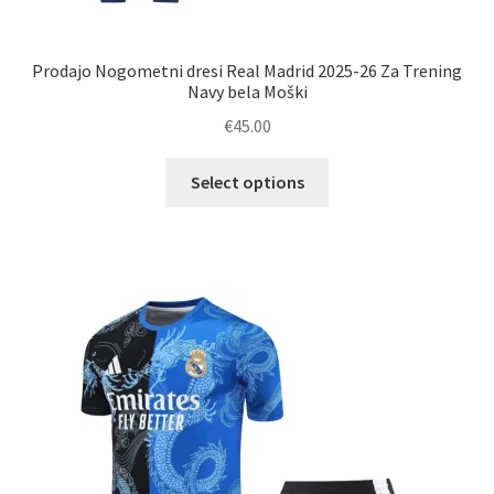
Prodajo Nogometni dresi Real Madrid 2025-26 Za Trening
Navy bela Moški
€
45.00
Ta
Select options
izdelek
ima
več
različic.
Možnosti
lahko
izberete
na
strani
izdelka