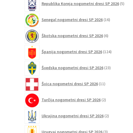
Republika Koreja nogometni dresi SP 2026
5
izdel
16
Senegal nogometni dresi SP 2026
16
izdelkov
6
Škotska nogometni dresi SP 2026
6
izdelkov
124
Španija nogometni dresi SP 2026
124
izdelkov
23
Švedska nogometni dresi SP 2026
23
izdelkov
11
Švica nogometni dresi SP 2026
11
izdelkov
2
Turčija nogometni dresi SP 2026
2
izdelka
2
Ukrajina nogometni dresi SP 2026
2
izdelka
3
Urugvaj nogometni dresi SP 2026
3