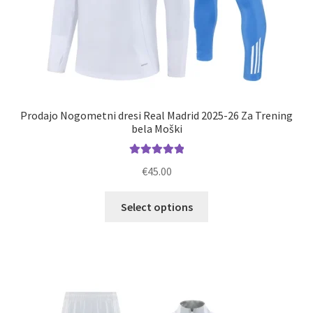
Prodajo Nogometni dresi Real Madrid 2025-26 Za Trening
bela Moški
Ocenjeno
€
45.00
5.00
od 5
Ta
Select options
izdelek
ima
več
različic.
Možnosti
lahko