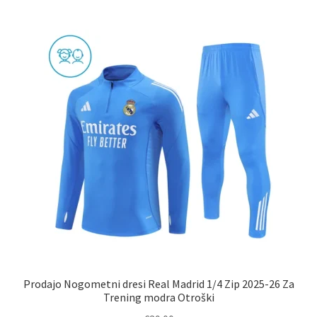
več
različic.
Možnosti
lahko
izberete
na
strani
izdelka
Prodajo Nogometni dresi Real Madrid 1/4 Zip 2025-26 Za
Trening modra Otroški