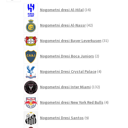
16
Nogometni dresi Al-Hilal
16
izdelkov
42
Nogometni dresi Al-Nassr
42
izdelkov
31
Nogometni dresi Bayer Leverkusen
31
izdelkov
2
Nogometni Dresi Boca Juniors
2
izdelka
4
Nogometni Dresi Crystal Palace
4
izdelki
132
Nogometni dresi Inter Miami
132
izdelkov
4
Nogometni dresi New York Red Bulls
4
izdelki
9
Nogometni Dresi Santos
9
izdelkov