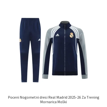
več
različic.
Možnosti
lahko
izberete
na
strani
izdelka
Poceni Nogometni dresi Real Madrid 2025-26 Za Trening
Mornarica Moški