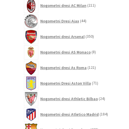
211
Nogometni dresi AC Milan
211
izdelkov
44
Nogometni Dresi Ajax
44
izdelkov
350
Nogometni dresi Arsenal
350
izdelkov
8
Nogometni dresi AS Monaco
8
izdelkov
121
Nogometni dresi As Roma
121
izdelkov
71
Nogometni Dresi Aston Villa
71
izdelkov
24
Nogometni dresi Athletic Bilbao
24
izdelkov
184
Nogometni dresi Atletico Madrid
184
izdelkov
695