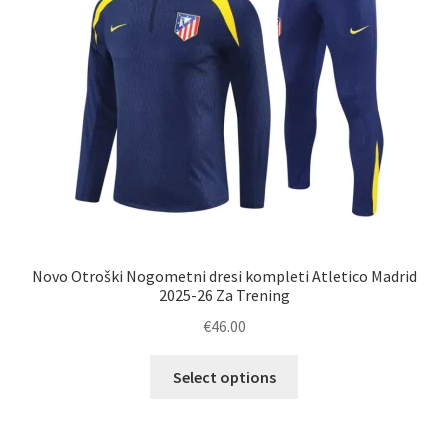
na
strani
izdelka
Novo Otroški Nogometni dresi kompleti Atletico Madrid
2025-26 Za Trening
€
46.00
Ta
Select options
izdelek
ima
več