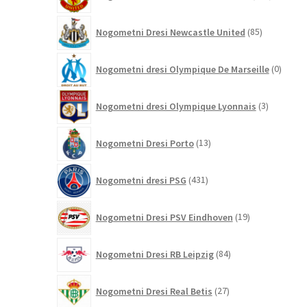
izdelkov
85
Nogometni Dresi Newcastle United
85
izdelkov
0
Nogometni dresi Olympique De Marseille
0
izdelk
3
Nogometni dresi Olympique Lyonnais
3
izdelki
13
Nogometni Dresi Porto
13
izdelkov
431
Nogometni dresi PSG
431
izdelkov
19
Nogometni Dresi PSV Eindhoven
19
izdelkov
84
Nogometni Dresi RB Leipzig
84
izdelkov
27
Nogometni Dresi Real Betis
27
izdelkov