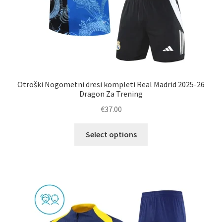
Otroški Nogometni dresi kompleti Real Madrid 2025-26
Dragon Za Trening
€
37.00
Ta
Select options
izdelek
ima
več
različic.
Možnosti
lahko
izberete