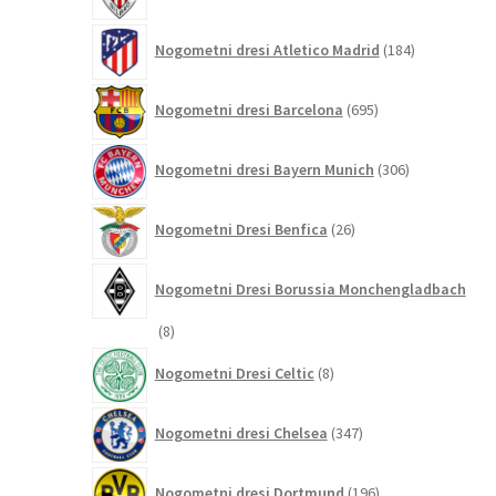
184
Nogometni dresi Atletico Madrid
184
izdelkov
695
Nogometni dresi Barcelona
695
izdelkov
306
Nogometni dresi Bayern Munich
306
izdelkov
26
Nogometni Dresi Benfica
26
izdelkov
Nogometni Dresi Borussia Monchengladbach
8
8
izdelkov
8
Nogometni Dresi Celtic
8
izdelkov
347
Nogometni dresi Chelsea
347
izdelkov
196
Nogometni dresi Dortmund
196