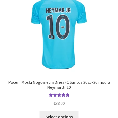
izberete
na
strani
izdelka
Poceni Moški Nogometni Dresi FC Santos 2025-26 modra
Neymar Jr 10
Ocenjeno
€
38.00
5.00
od 5
Ta
Select options