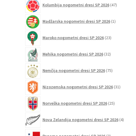
47
Kolumbija nogometni dresi SP 2026
47
izdelkov
1
Madžarska nogometni dresi SP 2026
1
izdelek
23
Maroko nogometni dresi SP 2026
23
izdelkov
32
Mehika nogometni dresi SP 2026
32
izdelkov
75
Nemčija nogometni dresi SP 2026
75
izdelkov
31
Nizozemska nogometni dresi SP 2026
31
izdelkov
25
Norveška nogometni dresi SP 2026
25
izdelkov
4
Nova Zelandija nogometni dresi SP 2026
4
izdelki
3