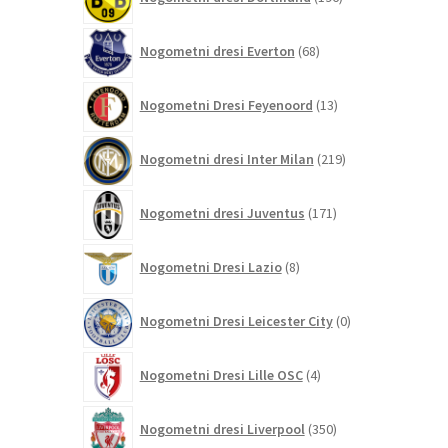
izdelkov
68
Nogometni dresi Everton
68
izdelkov
13
Nogometni Dresi Feyenoord
13
izdelkov
219
Nogometni dresi Inter Milan
219
izdelkov
171
Nogometni dresi Juventus
171
izdelkov
8
Nogometni Dresi Lazio
8
izdelkov
0
Nogometni Dresi Leicester City
0
izdelkov
4
Nogometni Dresi Lille OSC
4
izdelki
350
Nogometni dresi Liverpool
350
izdelkov