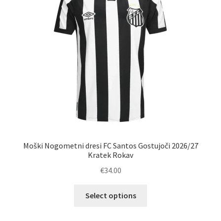
Moški Nogometni dresi FC Santos Gostujoči 2026/27
Kratek Rokav
€
34.00
Ta
Select options
izdelek
ima