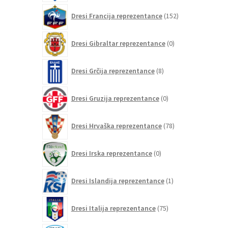
152
Dresi Francija reprezentance
152
izdelkov
0
Dresi Gibraltar reprezentance
0
izdelkov
8
Dresi Grčija reprezentance
8
izdelkov
0
Dresi Gruzija reprezentance
0
izdelkov
78
Dresi Hrvaška reprezentance
78
izdelkov
0
Dresi Irska reprezentance
0
izdelkov
1
Dresi Islandija reprezentance
1
izdelek
75
Dresi Italija reprezentance
75
izdelkov