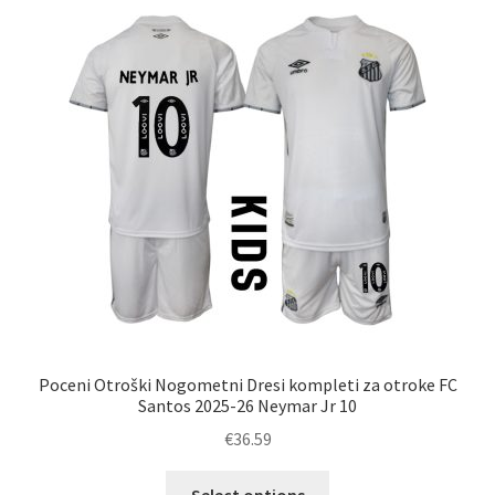
Možnosti
lahko
izberete
na
strani
izdelka
Poceni Otroški Nogometni Dresi kompleti za otroke FC
Santos 2025-26 Neymar Jr 10
€
36.59
Ta