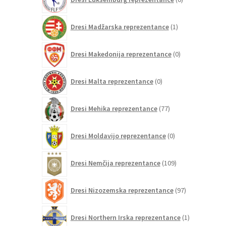
izdelkov
1
Dresi Madžarska reprezentance
1
izdelek
0
Dresi Makedonija reprezentance
0
izdelkov
0
Dresi Malta reprezentance
0
izdelkov
77
Dresi Mehika reprezentance
77
izdelkov
0
Dresi Moldavijo reprezentance
0
izdelkov
109
Dresi Nemčija reprezentance
109
izdelkov
97
Dresi Nizozemska reprezentance
97
izdelkov
1
Dresi Northern Irska reprezentance
1
izdelek