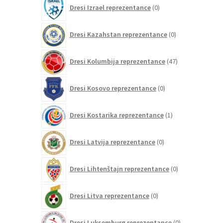
0
Dresi Izrael reprezentance
0
izdelkov
0
Dresi Kazahstan reprezentance
0
izdelkov
47
Dresi Kolumbija reprezentance
47
izdelkov
0
Dresi Kosovo reprezentance
0
izdelkov
1
Dresi Kostarika reprezentance
1
izdelek
0
Dresi Latvija reprezentance
0
izdelkov
0
Dresi Lihtenštajn reprezentance
0
izdelkov
0
Dresi Litva reprezentance
0
izdelkov
0
Dresi Luksemburg reprezentance
0