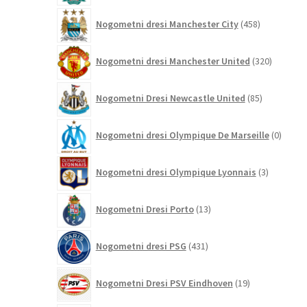
458
Nogometni dresi Manchester City
458
izdelkov
320
Nogometni dresi Manchester United
320
izdelkov
85
Nogometni Dresi Newcastle United
85
izdelkov
0
Nogometni dresi Olympique De Marseille
0
izdelk
3
Nogometni dresi Olympique Lyonnais
3
izdelki
13
Nogometni Dresi Porto
13
izdelkov
431
Nogometni dresi PSG
431
izdelkov
19
Nogometni Dresi PSV Eindhoven
19
izdelkov