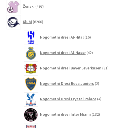
497
Ženski
497
izdelkov
6200
Klubi
6200
izdelkov
16
Nogometni dresi Al-Hilal
16
izdelkov
42
Nogometni dresi Al-Nassr
42
izdelkov
31
Nogometni dresi Bayer Leverkusen
31
izdelkov
2
Nogometni Dresi Boca Juniors
2
izdelka
4
Nogometni Dresi Crystal Palace
4
izdelki
132
Nogometni dresi Inter Miami
132
izdelkov
4