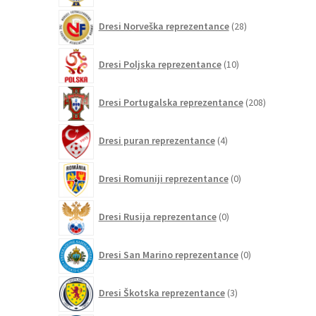
28
Dresi Norveška reprezentance
28
izdelkov
10
Dresi Poljska reprezentance
10
izdelkov
208
Dresi Portugalska reprezentance
208
izdelkov
4
Dresi puran reprezentance
4
izdelki
0
Dresi Romuniji reprezentance
0
izdelkov
0
Dresi Rusija reprezentance
0
izdelkov
0
Dresi San Marino reprezentance
0
izdelkov
3
Dresi Škotska reprezentance
3
izdelki