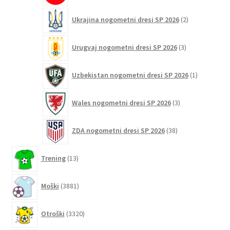
2
Ukrajina nogometni dresi SP 2026
2
izdelka
3
Urugvaj nogometni dresi SP 2026
3
izdelki
1
Uzbekistan nogometni dresi SP 2026
1
izdelek
3
Wales nogometni dresi SP 2026
3
izdelki
38
ZDA nogometni dresi SP 2026
38
izdelkov
13
Trening
13
izdelkov
3881
Moški
3881
izdelkov
3320
Otroški
3320
izdelkov