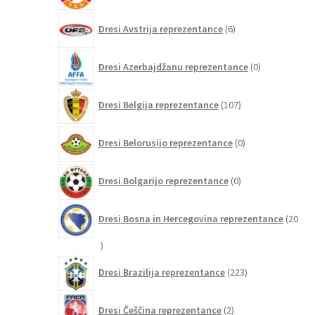
6
Dresi Avstrija reprezentance
6
izdelkov
0
Dresi Azerbajdžanu reprezentance
0
izdelkov
107
Dresi Belgija reprezentance
107
izdelkov
0
Dresi Belorusijo reprezentance
0
izdelkov
0
Dresi Bolgarijo reprezentance
0
izdelkov
Dresi Bosna in Hercegovina reprezentance
20
20
izdelkov
223
Dresi Brazilija reprezentance
223
izdelkov
2
Dresi Češčina reprezentance
2