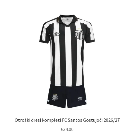
več
različic.
Možnosti
lahko
izberete
na
strani
izdelka
Otroški dresi kompleti FC Santos Gostujoči 2026/27
€
34.00