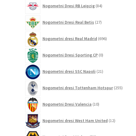
84
Nogometni Dresi RB Leipzig
84
izdelkov
27
Nogometni Dresi Real Betis
27
izdelkov
696
Nogometni dresi Real Madrid
696
izdelkov
0
Nogometni Dresi Sporting CP
0
izdelkov
21
Nogometni dresi SSC Napoli
21
izdelkov
255
Nogometni dresi Tottenham Hotspur
255
izdelko
10
Nogometni Dresi Valencia
10
izdelkov
12
Nogometni dresi West Ham United
12
izdelkov
59