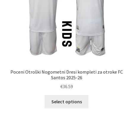
strani
izdelka
Poceni Otroški Nogometni Dresi kompleti za otroke FC
Santos 2025-26
€
36.59
Ta
Select options
izdelek
ima
več
različic.