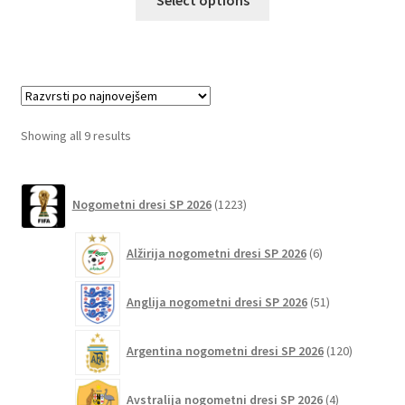
Select options
izdelek
ima
več
različic.
Možnosti
lahko
Sorted
Showing all 9 results
izberete
by
na
latest
1223
strani
Nogometni dresi SP 2026
1223
izdelkov
izdelka
6
Alžirija nogometni dresi SP 2026
6
izdelkov
51
Anglija nogometni dresi SP 2026
51
izdelkov
120
Argentina nogometni dresi SP 2026
120
izdelkov
4
Avstralija nogometni dresi SP 2026
4