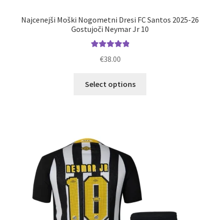
Najcenejši Moški Nogometni Dresi FC Santos 2025-26
Gostujoči Neymar Jr 10
Ocenjeno
€
38.00
5.00
od 5
Ta
Select options
izdelek
ima
več
različic.
Možnosti
lahko
izberete
na
strani
izdelka