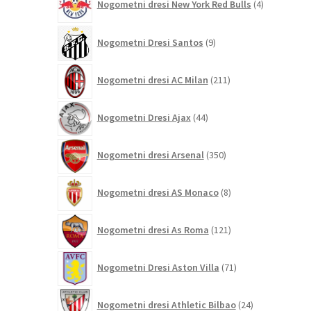
Nogometni dresi New York Red Bulls
4
izdelki
9
Nogometni Dresi Santos
9
izdelkov
211
Nogometni dresi AC Milan
211
izdelkov
44
Nogometni Dresi Ajax
44
izdelkov
350
Nogometni dresi Arsenal
350
izdelkov
8
Nogometni dresi AS Monaco
8
izdelkov
121
Nogometni dresi As Roma
121
izdelkov
71
Nogometni Dresi Aston Villa
71
izdelkov
24
Nogometni dresi Athletic Bilbao
24
izdelkov