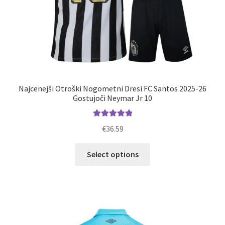
Najcenejši Otroški Nogometni Dresi FC Santos 2025-26
Gostujoči Neymar Jr 10
Ocenjeno
€
36.59
5.00
od 5
Ta
Select options
izdelek
ima
več
različic.
Možnosti
lahko