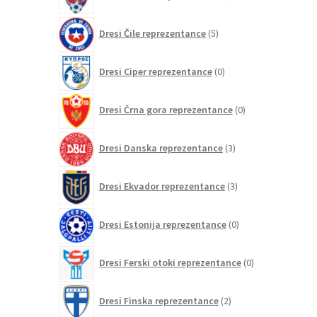
izdelka
5
Dresi Čile reprezentance
5
izdelkov
0
Dresi Ciper reprezentance
0
izdelkov
0
Dresi Črna gora reprezentance
0
izdelkov
3
Dresi Danska reprezentance
3
izdelki
3
Dresi Ekvador reprezentance
3
izdelki
0
Dresi Estonija reprezentance
0
izdelkov
0
Dresi Ferski otoki reprezentance
0
izdelkov
2
Dresi Finska reprezentance
2
izdelka