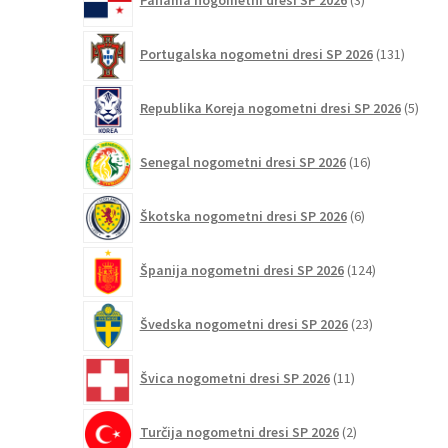
Panama nogometni dresi SP 2026
3
izdelki
131
Portugalska nogometni dresi SP 2026
131
izdelko
5
Republika Koreja nogometni dresi SP 2026
5
izdel
16
Senegal nogometni dresi SP 2026
16
izdelkov
6
Škotska nogometni dresi SP 2026
6
izdelkov
124
Španija nogometni dresi SP 2026
124
izdelkov
23
Švedska nogometni dresi SP 2026
23
izdelkov
11
Švica nogometni dresi SP 2026
11
izdelkov
2
Turčija nogometni dresi SP 2026
2
izdelka