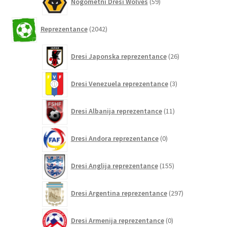
Nogometni Dresi Wolves
59
izdelkov
2042
Reprezentance
2042
izdelkov
26
Dresi Japonska reprezentance
26
izdelkov
3
Dresi Venezuela reprezentance
3
izdelki
11
Dresi Albanija reprezentance
11
izdelkov
0
Dresi Andora reprezentance
0
izdelkov
155
Dresi Anglija reprezentance
155
izdelkov
297
Dresi Argentina reprezentance
297
izdelkov
0
Dresi Armenija reprezentance
0
izdelkov