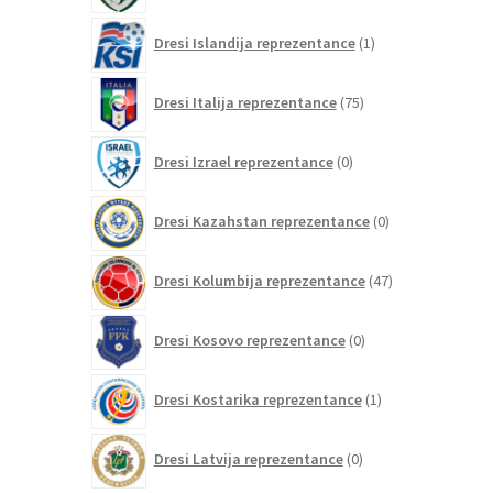
1
Dresi Islandija reprezentance
1
izdelek
75
Dresi Italija reprezentance
75
izdelkov
0
Dresi Izrael reprezentance
0
izdelkov
0
Dresi Kazahstan reprezentance
0
izdelkov
47
Dresi Kolumbija reprezentance
47
izdelkov
0
Dresi Kosovo reprezentance
0
izdelkov
1
Dresi Kostarika reprezentance
1
izdelek
0
Dresi Latvija reprezentance
0
izdelkov