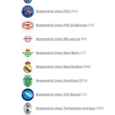
431
Nogometni dresi PSG
431
izdelkov
19
Nogometni Dresi PSV Eindhoven
19
izdelkov
84
Nogometni Dresi RB Leipzig
84
izdelkov
27
Nogometni Dresi Real Betis
27
izdelkov
696
Nogometni dresi Real Madrid
696
izdelkov
0
Nogometni Dresi Sporting CP
0
izdelkov
21
Nogometni dresi SSC Napoli
21
izdelkov
255
Nogometni dresi Tottenham Hotspur
255
izdelko