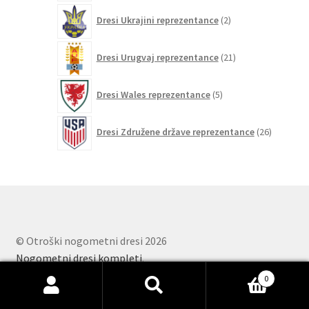
2
Dresi Ukrajini reprezentance
2
izdelka
21
Dresi Urugvaj reprezentance
21
izdelkov
5
Dresi Wales reprezentance
5
izdelkov
26
Dresi Združene države reprezentance
26
izdelkov
© Otroški nogometni dresi 2026
Nogometni dresi kompleti
.
0
Išči:
Iskanje