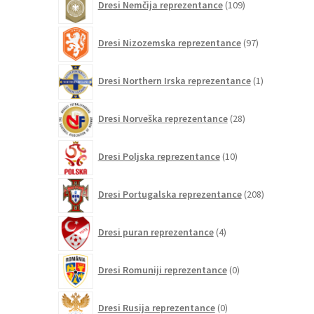
Dresi Nemčija reprezentance
109
izdelkov
97
Dresi Nizozemska reprezentance
97
izdelkov
1
Dresi Northern Irska reprezentance
1
izdelek
28
Dresi Norveška reprezentance
28
izdelkov
10
Dresi Poljska reprezentance
10
izdelkov
208
Dresi Portugalska reprezentance
208
izdelkov
4
Dresi puran reprezentance
4
izdelki
0
Dresi Romuniji reprezentance
0
izdelkov
0
Dresi Rusija reprezentance
0
izdelkov