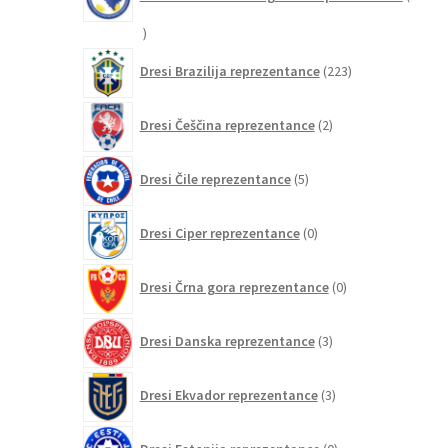
20
izdelkov
223
Dresi Brazilija reprezentance
223
izdelkov
2
Dresi Češčina reprezentance
2
izdelka
5
Dresi Čile reprezentance
5
izdelkov
0
Dresi Ciper reprezentance
0
izdelkov
0
Dresi Črna gora reprezentance
0
izdelkov
3
Dresi Danska reprezentance
3
izdelki
3
Dresi Ekvador reprezentance
3
izdelki
0