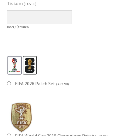
Tiskom
(
+
€
5.95
)
Imei / Številka
FIFA 2026 Patch Set
(
+
€
2.98
)
FIFA World Cup 2018 Champions Patch