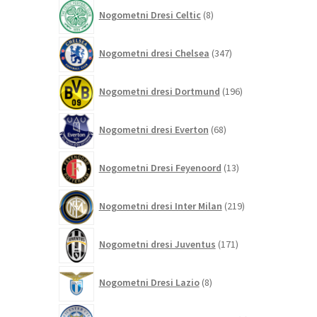
izdelkov
8
Nogometni Dresi Celtic
8
izdelkov
347
Nogometni dresi Chelsea
347
izdelkov
196
Nogometni dresi Dortmund
196
izdelkov
68
Nogometni dresi Everton
68
izdelkov
13
Nogometni Dresi Feyenoord
13
izdelkov
219
Nogometni dresi Inter Milan
219
izdelkov
171
Nogometni dresi Juventus
171
izdelkov
8
Nogometni Dresi Lazio
8
izdelkov
0