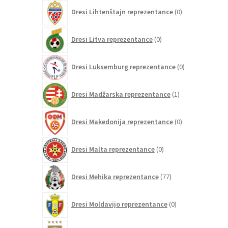
0
Dresi Lihtenštajn reprezentance
0
izdelkov
0
Dresi Litva reprezentance
0
izdelkov
0
Dresi Luksemburg reprezentance
0
izdelkov
1
Dresi Madžarska reprezentance
1
izdelek
0
Dresi Makedonija reprezentance
0
izdelkov
0
Dresi Malta reprezentance
0
izdelkov
77
Dresi Mehika reprezentance
77
izdelkov
0
Dresi Moldavijo reprezentance
0
izdelkov
109