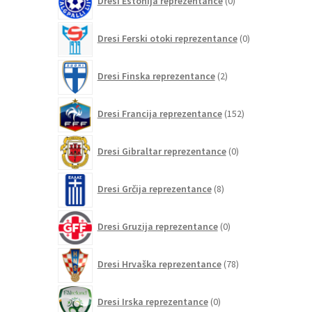
Dresi Estonija reprezentance
0
izdelkov
0
Dresi Ferski otoki reprezentance
0
izdelkov
2
Dresi Finska reprezentance
2
izdelka
152
Dresi Francija reprezentance
152
izdelkov
0
Dresi Gibraltar reprezentance
0
izdelkov
8
Dresi Grčija reprezentance
8
izdelkov
0
Dresi Gruzija reprezentance
0
izdelkov
78
Dresi Hrvaška reprezentance
78
izdelkov
0
Dresi Irska reprezentance
0
izdelkov