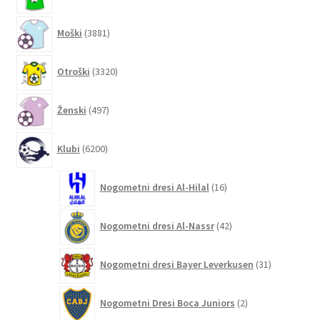
izdelkov
3881
Moški
3881
izdelkov
3320
Otroški
3320
izdelkov
497
Ženski
497
izdelkov
6200
Klubi
6200
izdelkov
16
Nogometni dresi Al-Hilal
16
izdelkov
42
Nogometni dresi Al-Nassr
42
izdelkov
31
Nogometni dresi Bayer Leverkusen
31
izdelkov
2
Nogometni Dresi Boca Juniors
2
izdelka