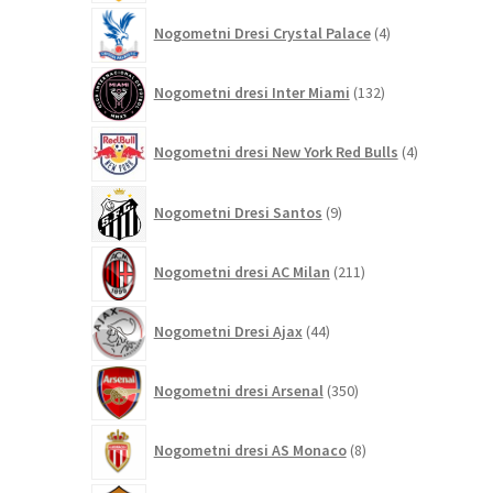
4
Nogometni Dresi Crystal Palace
4
izdelki
132
Nogometni dresi Inter Miami
132
izdelkov
4
Nogometni dresi New York Red Bulls
4
izdelki
9
Nogometni Dresi Santos
9
izdelkov
211
Nogometni dresi AC Milan
211
izdelkov
44
Nogometni Dresi Ajax
44
izdelkov
350
Nogometni dresi Arsenal
350
izdelkov
8
Nogometni dresi AS Monaco
8
izdelkov