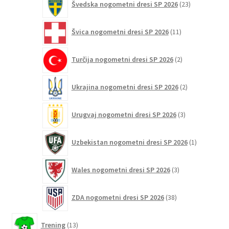
Švedska nogometni dresi SP 2026
23
izdelkov
11
Švica nogometni dresi SP 2026
11
izdelkov
2
Turčija nogometni dresi SP 2026
2
izdelka
2
Ukrajina nogometni dresi SP 2026
2
izdelka
3
Urugvaj nogometni dresi SP 2026
3
izdelki
1
Uzbekistan nogometni dresi SP 2026
1
izdelek
3
Wales nogometni dresi SP 2026
3
izdelki
38
ZDA nogometni dresi SP 2026
38
izdelkov
13
Trening
13