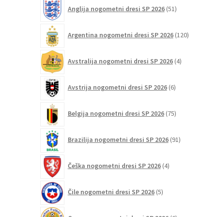
51
Anglija nogometni dresi SP 2026
51
strani
izdelkov
izdelka
120
Argentina nogometni dresi SP 2026
120
izdelkov
4
Avstralija nogometni dresi SP 2026
4
izdelki
6
Avstrija nogometni dresi SP 2026
6
izdelkov
75
Belgija nogometni dresi SP 2026
75
izdelkov
91
Brazilija nogometni dresi SP 2026
91
izdelkov
4
Češka nogometni dresi SP 2026
4
izdelki
5
Čile nogometni dresi SP 2026
5
izdelkov
6