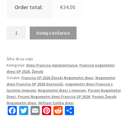
Order total:
€34.00
Francija
Dodaj v košarico
Gostujoči
SP
2026
Ženski
Šifra:
Ni na voljo
Kategorije:
Dresi Francija reprezentance
,
Francija nogometni
Nogometni
dresi SP 2026
,
Ženski
dresi
Oznake:
Francija SP 2026 Ženski Nogometni dresi
,
Nogometni
z
dresi Francija SP 2026 Gostujoči
,
nogometni dresi Francija z
imenom
lastnim imenom
,
Nogometni dresi z imenom
,
Poceni Nogometni
William
Dresi
,
Poceni Nogometni dresi Francija SP 2026
,
Poceni Ženski
Saliba
Nogometni dresi
,
William Saliba dresi
Fa
T
E
Pi
R
S
#17
količina
ce
wi
m
nt
e
h