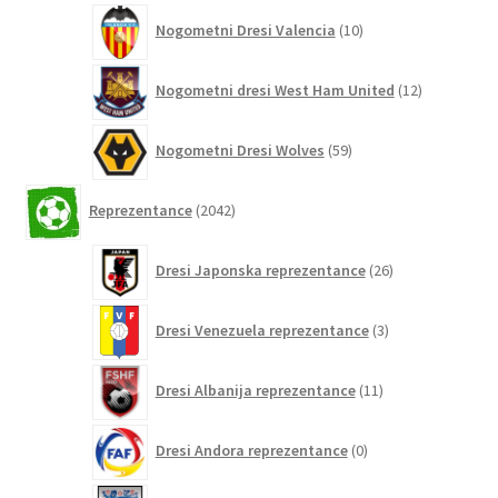
10
Nogometni Dresi Valencia
10
izdelkov
12
Nogometni dresi West Ham United
12
izdelkov
59
Nogometni Dresi Wolves
59
izdelkov
2042
Reprezentance
2042
izdelkov
26
Dresi Japonska reprezentance
26
izdelkov
3
Dresi Venezuela reprezentance
3
izdelki
11
Dresi Albanija reprezentance
11
izdelkov
0
Dresi Andora reprezentance
0
izdelkov
155