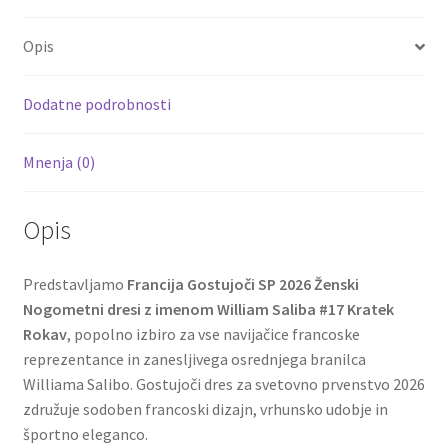
b
tt
ai
er
d
ar
o
er
l
es
di
e
Opis
o
t
t
k
Dodatne podrobnosti
Mnenja (0)
Opis
Predstavljamo
Francija Gostujoči SP 2026 Ženski
Nogometni dresi z imenom William Saliba #17 Kratek
Rokav
, popolno izbiro za vse navijačice francoske
reprezentance in zanesljivega osrednjega branilca
Williama Salibo. Gostujoči dres za svetovno prvenstvo 2026
združuje sodoben francoski dizajn, vrhunsko udobje in
športno eleganco.