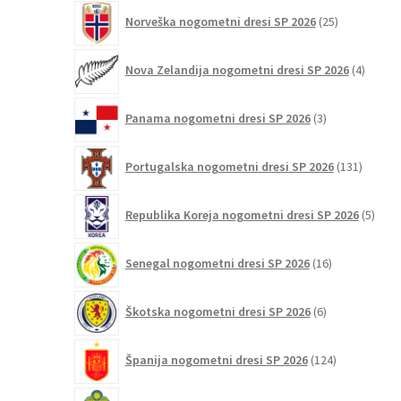
25
Norveška nogometni dresi SP 2026
25
izdelkov
4
Nova Zelandija nogometni dresi SP 2026
4
izdelki
3
Panama nogometni dresi SP 2026
3
izdelki
131
Portugalska nogometni dresi SP 2026
131
izdelko
5
Republika Koreja nogometni dresi SP 2026
5
izdel
16
Senegal nogometni dresi SP 2026
16
izdelkov
6
Škotska nogometni dresi SP 2026
6
izdelkov
124
Španija nogometni dresi SP 2026
124
izdelkov
23