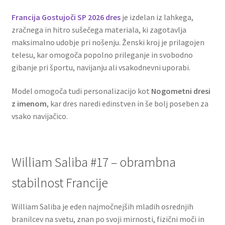
Francija Gostujoči SP 2026
dres
je izdelan iz lahkega,
zračnega in hitro sušečega materiala, ki zagotavlja
maksimalno udobje pri nošenju. Ženski kroj je prilagojen
telesu, kar omogoča popolno prileganje in svobodno
gibanje pri športu, navijanju ali vsakodnevni uporabi.
Model omogoča tudi personalizacijo kot
Nogometni dresi
z imenom
, kar dres naredi edinstven in še bolj poseben za
vsako navijačico.
William Saliba #17 – obrambna
stabilnost Francije
William Saliba je eden najmočnejših mladih osrednjih
branilcev na svetu, znan po svoji mirnosti, fizični moči in