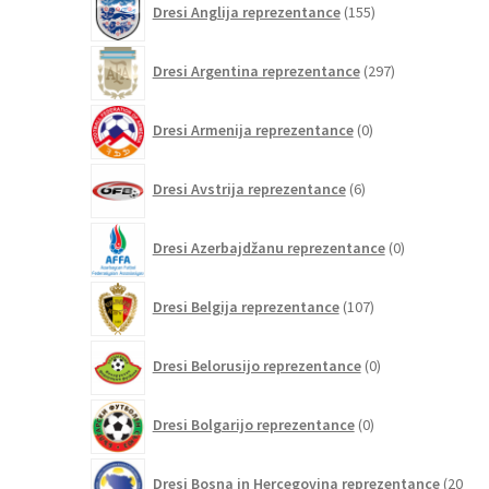
Dresi Anglija reprezentance
155
izdelkov
297
Dresi Argentina reprezentance
297
izdelkov
0
Dresi Armenija reprezentance
0
izdelkov
6
Dresi Avstrija reprezentance
6
izdelkov
0
Dresi Azerbajdžanu reprezentance
0
izdelkov
107
Dresi Belgija reprezentance
107
izdelkov
0
Dresi Belorusijo reprezentance
0
izdelkov
0
Dresi Bolgarijo reprezentance
0
izdelkov
Dresi Bosna in Hercegovina reprezentance
20