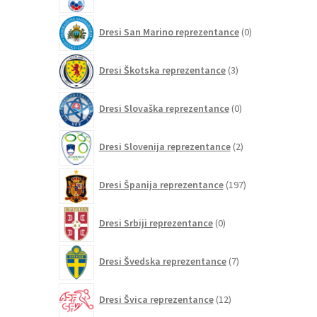
0
Dresi San Marino reprezentance
0
izdelkov
3
Dresi Škotska reprezentance
3
izdelki
0
Dresi Slovaška reprezentance
0
izdelkov
2
Dresi Slovenija reprezentance
2
izdelka
197
Dresi Španija reprezentance
197
izdelkov
0
Dresi Srbiji reprezentance
0
izdelkov
7
Dresi Švedska reprezentance
7
izdelkov
12
Dresi Švica reprezentance
12
izdelkov