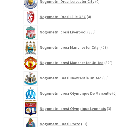
Nogometni Dresi Leicester City
0
izdelkov
4
Nogometni Dresi Lille OSC
4
izdelki
350
Nogometni dresi Liverpool
350
izdelkov
458
Nogometni dresi Manchester City
458
izdelkov
320
Nogometni dresi Manchester United
320
izdelkov
85
Nogometni Dresi Newcastle United
85
izdelkov
0
Nogometni dresi Olympique De Marseille
0
izdelk
3
Nogometni dresi Olympique Lyonnais
3
izdelki
13
Nogometni Dresi Porto
13
izdelkov