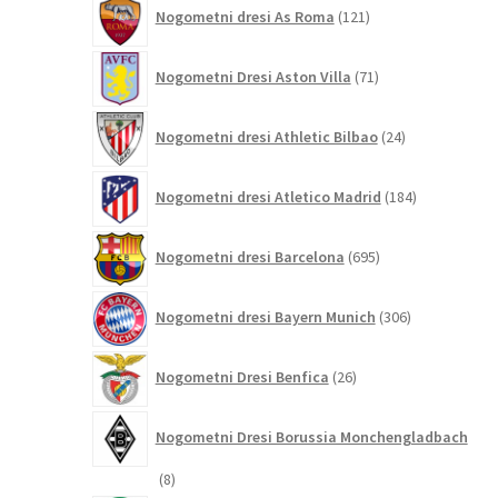
121
Nogometni dresi As Roma
121
izdelkov
71
Nogometni Dresi Aston Villa
71
izdelkov
24
Nogometni dresi Athletic Bilbao
24
izdelkov
184
Nogometni dresi Atletico Madrid
184
izdelkov
695
Nogometni dresi Barcelona
695
izdelkov
306
Nogometni dresi Bayern Munich
306
izdelkov
26
Nogometni Dresi Benfica
26
izdelkov
Nogometni Dresi Borussia Monchengladbach
8
8