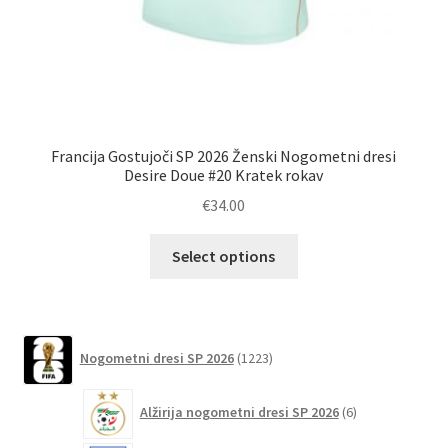
Francija Gostujoči SP 2026 Ženski Nogometni dresi
F
Desire Doue #20 Kratek rokav
€
34.00
Ta
Select options
izdelek
ima
več
različic.
1223
Nogometni dresi SP 2026
1223
izdelkov
Možnosti
lahko
6
Alžirija nogometni dresi SP 2026
6
izberete
izdelkov
na