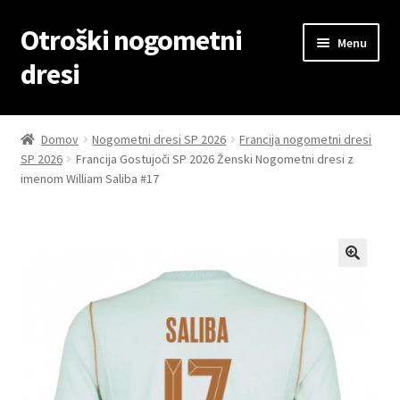
Otroški nogometni
Skip
Skip
Menu
to
to
dresi
navigation
content
Domov
Domov
Nogometni dresi SP 2026
Francija nogometni dresi
SP 2026
Francija Gostujoči SP 2026 Ženski Nogometni dresi z
Blog
imenom William Saliba #17
Kontaktiraj nas
Košarica
Moj račun
Trgovina
Zaključek nakupa