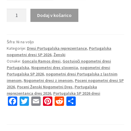
Portugalska
Dodaj v košarico
Gostujoči
SP
2026
Nogometni
Šifra:
Ni na voljo
Kategorije:
Dresi Portugalska reprezentance
,
Portugalska
dresi
nogometni dresi SP 2026
,
Ženski
z
Oznake:
Goncalo Ramos dresi
,
Gostujoči nogometni dresi
imenom
Portugalska
,
Nogometni dres slovenija
,
nogometni dresi
Goncalo
Portugalska SP 2026
,
nogometni dresi Portugalska z lastnim
Ramos
imenom
,
Nogometni dresi z imenom
,
Poceni nogometni dresi SP
#9
2026
,
Poceni Ženski Nogometni Dres
,
Portugalska
Ženski
reprezentanca dres 2026
,
Portugalska SP 2026 dresi
Fa
T
E
Pi
R
S
količina
ce
wi
m
nt
e
h
b
tt
ai
er
d
ar
o
er
l
es
di
e