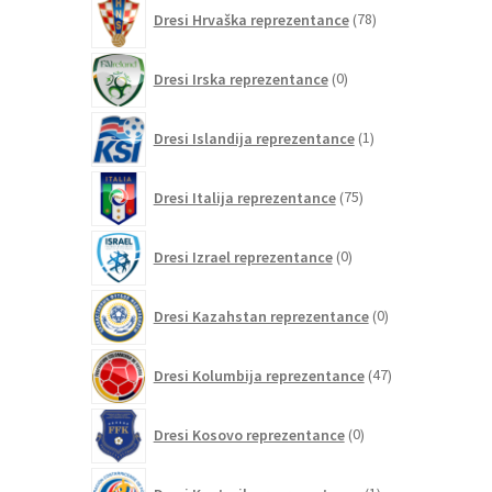
78
Dresi Hrvaška reprezentance
78
izdelkov
0
Dresi Irska reprezentance
0
izdelkov
1
Dresi Islandija reprezentance
1
izdelek
75
Dresi Italija reprezentance
75
izdelkov
0
Dresi Izrael reprezentance
0
izdelkov
0
Dresi Kazahstan reprezentance
0
izdelkov
47
Dresi Kolumbija reprezentance
47
izdelkov
0
Dresi Kosovo reprezentance
0
izdelkov
1