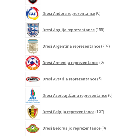
0
Dresi Andora reprezentance
0
izdelkov
155
Dresi Anglija reprezentance
155
izdelkov
297
Dresi Argentina reprezentance
297
izdelkov
0
Dresi Armenija reprezentance
0
izdelkov
6
Dresi Avstrija reprezentance
6
izdelkov
0
Dresi Azerbajdžanu reprezentance
0
izdelkov
107
Dresi Belgija reprezentance
107
izdelkov
0
Dresi Belorusijo reprezentance
0
izdelkov