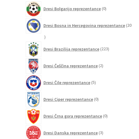
0
Dresi Bolgarijo reprezentance
0
izdelkov
Dresi Bosna in Hercegovina reprezentance
20
20
izdelkov
223
Dresi Brazilija reprezentance
223
izdelkov
2
Dresi Češčina reprezentance
2
izdelka
5
Dresi Čile reprezentance
5
izdelkov
0
Dresi Ciper reprezentance
0
izdelkov
0
Dresi Črna gora reprezentance
0
izdelkov
3
Dresi Danska reprezentance
3
izdelki