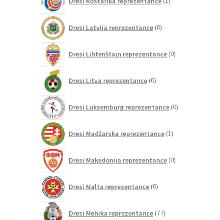
Dresi Kostarika reprezentance
1
izdelek
0
Dresi Latvija reprezentance
0
izdelkov
0
Dresi Lihtenštajn reprezentance
0
izdelkov
0
Dresi Litva reprezentance
0
izdelkov
0
Dresi Luksemburg reprezentance
0
izdelkov
1
Dresi Madžarska reprezentance
1
izdelek
0
Dresi Makedonija reprezentance
0
izdelkov
0
Dresi Malta reprezentance
0
izdelkov
77
Dresi Mehika reprezentance
77
izdelkov