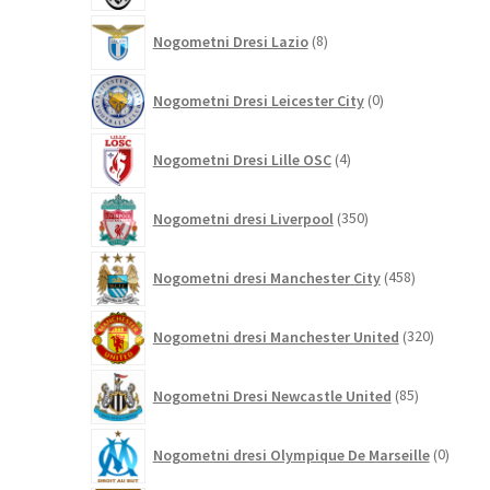
8
Nogometni Dresi Lazio
8
izdelkov
0
Nogometni Dresi Leicester City
0
izdelkov
4
Nogometni Dresi Lille OSC
4
izdelki
350
Nogometni dresi Liverpool
350
izdelkov
458
Nogometni dresi Manchester City
458
izdelkov
320
Nogometni dresi Manchester United
320
izdelkov
85
Nogometni Dresi Newcastle United
85
izdelkov
0
Nogometni dresi Olympique De Marseille
0
izdelk