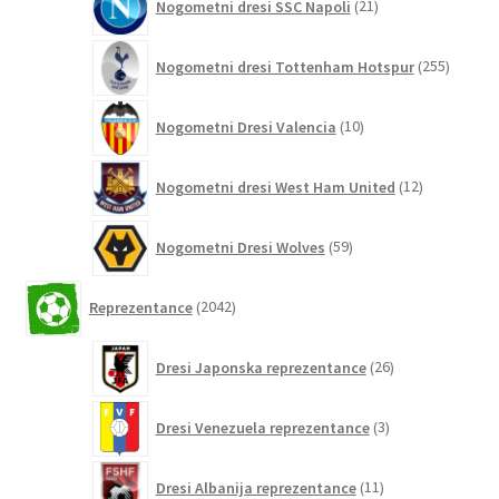
Nogometni dresi SSC Napoli
21
izdelkov
255
Nogometni dresi Tottenham Hotspur
255
izdelko
10
Nogometni Dresi Valencia
10
izdelkov
12
Nogometni dresi West Ham United
12
izdelkov
59
Nogometni Dresi Wolves
59
izdelkov
2042
Reprezentance
2042
izdelkov
26
Dresi Japonska reprezentance
26
izdelkov
3
Dresi Venezuela reprezentance
3
izdelki
11
Dresi Albanija reprezentance
11
izdelkov