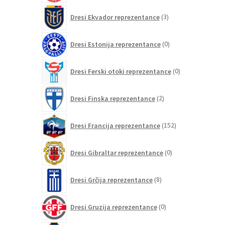
3
Dresi Ekvador reprezentance
3
izdelki
0
Dresi Estonija reprezentance
0
izdelkov
0
Dresi Ferski otoki reprezentance
0
izdelkov
2
Dresi Finska reprezentance
2
izdelka
152
Dresi Francija reprezentance
152
izdelkov
0
Dresi Gibraltar reprezentance
0
izdelkov
8
Dresi Grčija reprezentance
8
izdelkov
0
Dresi Gruzija reprezentance
0
izdelkov