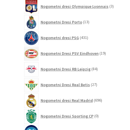
3
Nogometni dresi Olympique Lyonnais
3
izdelki
13
Nogometni Dresi Porto
13
izdelkov
431
Nogometni dresi PSG
431
izdelkov
19
Nogometni Dresi PSV Eindhoven
19
izdelkov
84
Nogometni Dresi RB Leipzig
84
izdelkov
27
Nogometni Dresi Real Betis
27
izdelkov
696
Nogometni dresi Real Madrid
696
izdelkov
0
Nogometni Dresi Sporting CP
0
izdelkov
21