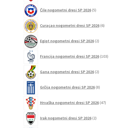
5
Čile nogometni dresi SP 2026
5
izdelkov
6
Curaçao nogometni dresi SP 2026
6
izdelkov
2
Egipt nogometni dresi SP 2026
2
izdelka
103
Francija nogometni dresi SP 2026
103
izdelki
2
Gana nogometni dresi SP 2026
2
izdelka
8
Grčija nogometni dresi SP 2026
8
izdelkov
47
Hrvaška nogometni dresi SP 2026
47
izdelkov
2
Irak nogometni dresi SP 2026
2
izdelka