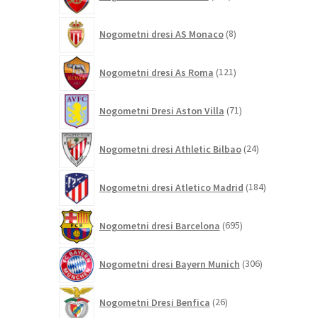
izdelkov
8
Nogometni dresi AS Monaco
8
izdelkov
121
Nogometni dresi As Roma
121
izdelkov
71
Nogometni Dresi Aston Villa
71
izdelkov
24
Nogometni dresi Athletic Bilbao
24
izdelkov
184
Nogometni dresi Atletico Madrid
184
izdelkov
695
Nogometni dresi Barcelona
695
izdelkov
306
Nogometni dresi Bayern Munich
306
izdelkov
26
Nogometni Dresi Benfica
26
izdelkov