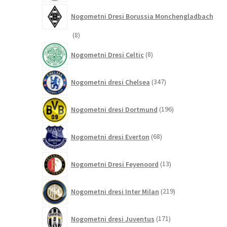
Nogometni Dresi Borussia Monchengladbach
8
8
izdelkov
8
Nogometni Dresi Celtic
8
izdelkov
347
Nogometni dresi Chelsea
347
izdelkov
196
Nogometni dresi Dortmund
196
izdelkov
68
Nogometni dresi Everton
68
izdelkov
13
Nogometni Dresi Feyenoord
13
izdelkov
219
Nogometni dresi Inter Milan
219
izdelkov
171
Nogometni dresi Juventus
171
izdelkov