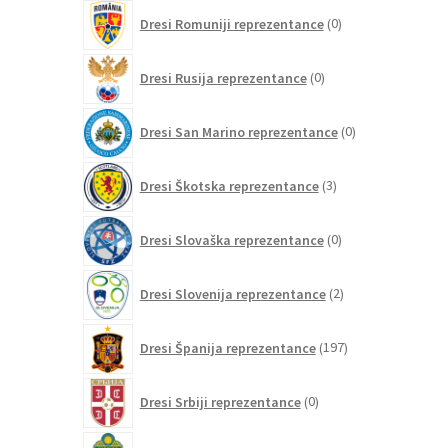
0
Dresi Romuniji reprezentance
0
izdelkov
0
Dresi Rusija reprezentance
0
izdelkov
0
Dresi San Marino reprezentance
0
izdelkov
3
Dresi Škotska reprezentance
3
izdelki
0
Dresi Slovaška reprezentance
0
izdelkov
2
Dresi Slovenija reprezentance
2
izdelka
197
Dresi Španija reprezentance
197
izdelkov
0
Dresi Srbiji reprezentance
0
izdelkov
7