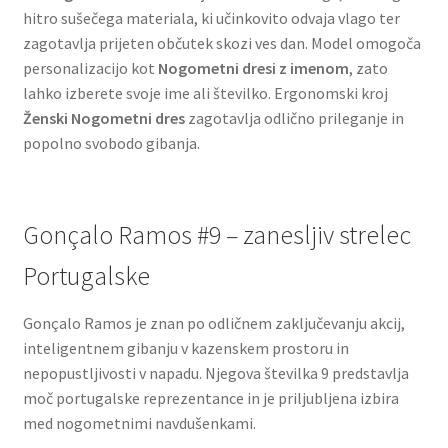
hitro sušečega materiala, ki učinkovito odvaja vlago ter
zagotavlja prijeten občutek skozi ves dan. Model omogoča
personalizacijo kot
Nogometni dresi z imenom
, zato
lahko izberete svoje ime ali številko. Ergonomski kroj
Ženski Nogometni dres
zagotavlja odlično prileganje in
popolno svobodo gibanja.
Gonçalo Ramos #9 – zanesljiv strelec
Portugalske
Gonçalo Ramos je znan po odličnem zaključevanju akcij,
inteligentnem gibanju v kazenskem prostoru in
nepopustljivosti v napadu. Njegova številka 9 predstavlja
moč portugalske reprezentance in je priljubljena izbira
med nogometnimi navdušenkami.