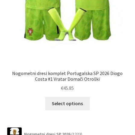
Nogometni dresi komplet Portugalska SP 2026 Diogo
Nog
Costa #1 Vratar Domači Otroški
€
45.85
Ta
Select options
izdelek
ima
več
različic.
1223
Nogometni dresi SP 2026
1223