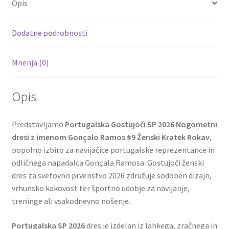
Opis
o
t
t
k
Dodatne podrobnosti
Mnenja (0)
Opis
Predstavljamo
Portugalska Gostujoči SP 2026 Nogometni
dresi z imenom Gonçalo Ramos #9 Ženski Kratek Rokav
,
popolno izbiro za navijačice portugalske reprezentance in
odličnega napadalca Gonçala Ramosa. Gostujoči ženski
dres za svetovno prvenstvo 2026 združuje sodoben dizajn,
vrhunsko kakovost ter športno udobje za navijanje,
treninge ali vsakodnevno nošenje.
Portugalska SP 2026
dres je izdelan iz lahkega, zračnega in