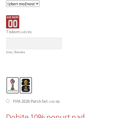
Tiskom
(
+
€
5.95
)
Imei / Številka
FIFA 2026 Patch Set
(
+
€
2.98
)
Dobite 10% popust nad