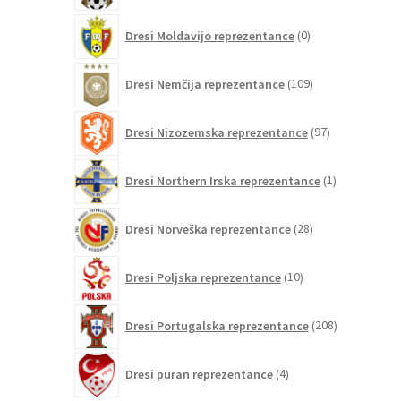
0
Dresi Moldavijo reprezentance
0
izdelkov
109
Dresi Nemčija reprezentance
109
izdelkov
97
Dresi Nizozemska reprezentance
97
izdelkov
1
Dresi Northern Irska reprezentance
1
izdelek
28
Dresi Norveška reprezentance
28
izdelkov
10
Dresi Poljska reprezentance
10
izdelkov
208
Dresi Portugalska reprezentance
208
izdelkov
4
Dresi puran reprezentance
4
izdelki