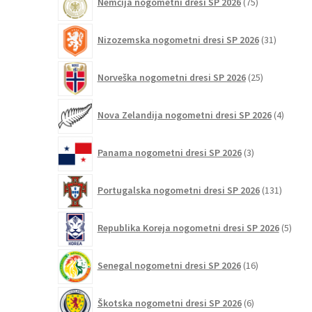
Nemčija nogometni dresi SP 2026
75
izdelkov
31
Nizozemska nogometni dresi SP 2026
31
izdelkov
25
Norveška nogometni dresi SP 2026
25
izdelkov
4
Nova Zelandija nogometni dresi SP 2026
4
izdelki
3
Panama nogometni dresi SP 2026
3
izdelki
131
Portugalska nogometni dresi SP 2026
131
izdelko
5
Republika Koreja nogometni dresi SP 2026
5
izdel
16
Senegal nogometni dresi SP 2026
16
izdelkov
6
Škotska nogometni dresi SP 2026
6
izdelkov