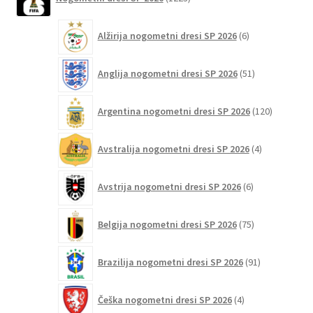
izdelkov
Možnosti
lahko
6
Alžirija nogometni dresi SP 2026
6
izberete
izdelkov
na
51
Anglija nogometni dresi SP 2026
51
strani
izdelkov
izdelka
120
Argentina nogometni dresi SP 2026
120
izdelkov
4
Avstralija nogometni dresi SP 2026
4
izdelki
6
Avstrija nogometni dresi SP 2026
6
izdelkov
75
Belgija nogometni dresi SP 2026
75
izdelkov
91
Brazilija nogometni dresi SP 2026
91
izdelkov
4
Češka nogometni dresi SP 2026
4
izdelki