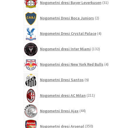
Nogometni dresi Bayer Leverkusen
31
izdelkov
2
Nogometni Dresi Boca Juniors
2
izdelka
4
Nogometni Dresi Crystal Palace
4
izdelki
132
Nogometni dresi Inter Miami
132
izdelkov
4
Nogometni dresi New York Red Bulls
4
izdelki
9
Nogometni Dresi Santos
9
izdelkov
211
Nogometni dresi AC Milan
211
izdelkov
44
Nogometni Dresi Ajax
44
izdelkov
350
Nogometni dresi Arsenal
350