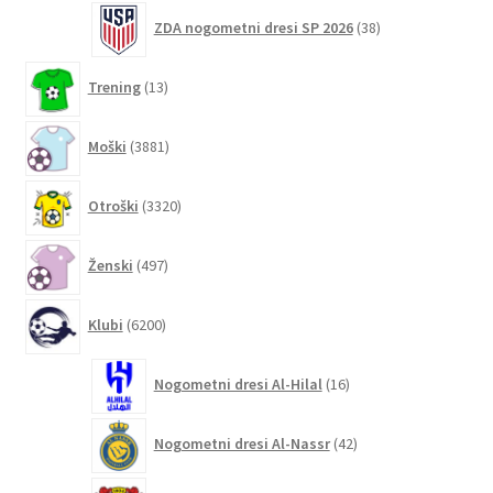
38
ZDA nogometni dresi SP 2026
38
izdelkov
13
Trening
13
izdelkov
3881
Moški
3881
izdelkov
3320
Otroški
3320
izdelkov
497
Ženski
497
izdelkov
6200
Klubi
6200
izdelkov
16
Nogometni dresi Al-Hilal
16
izdelkov
42
Nogometni dresi Al-Nassr
42
izdelkov
31