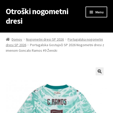
Otroški nogometni
Skip
Skip
Menu
to
to
dresi
navigation
content
Domov
Domov
Nogometni dresi SP 2026
Portugalska nogometni
dresi SP 2026
Portugalska Gostujoči SP 2026 Nogometni dresi z
Blog
imenom Goncalo Ramos #9 Ženski
Kontaktiraj nas
Košarica
Moj račun
Trgovina
Zaključek nakupa