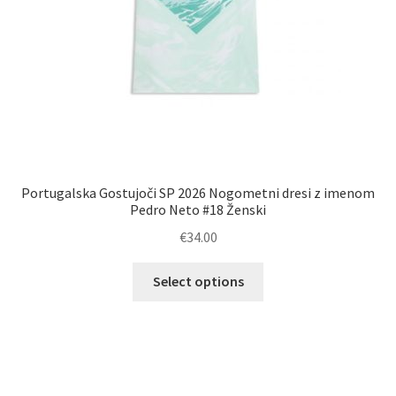
Portugalska Gostujoči SP 2026 Nogometni dresi z imenom
Pedro Neto #18 Ženski
€
34.00
Ta
Select options
izdelek
ima
več
različic.
Možnosti