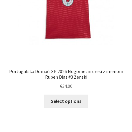
Portugalska Domači SP 2026 Nogometni dresi z imenom
Ruben Dias #3 Ženski
€
34.00
Ta
Select options
izdelek
ima
več
različic.