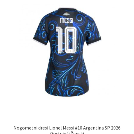
lahko
izberete
na
strani
izdelka
Nogometni dresi Lionel Messi #10 Argentina SP 2026
Gostujoči Ženski