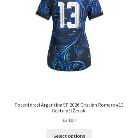
izdelka
Poceni dresi Argentina SP 2026 Cristian Romero #13
Gostujoči Ženski
€
34.00
Ta
Select options