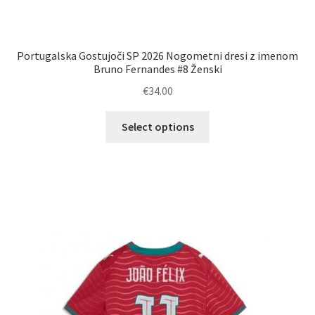
Portugalska Gostujoči SP 2026 Nogometni dresi z imenom
Bruno Fernandes #8 Ženski
€
34.00
Ta
Select options
izdelek
ima
več
različic.
Možnosti
lahko
izberete
na
strani
izdelka