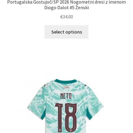
Portugalska Gostujoči SP 2026 Nogometni dresi z imenom
Diogo Dalot #5 Ženski
€
34.00
Ta
Select options
izdelek
ima
več
različic.
Možnosti
lahko
izberete
na
strani
izdelka