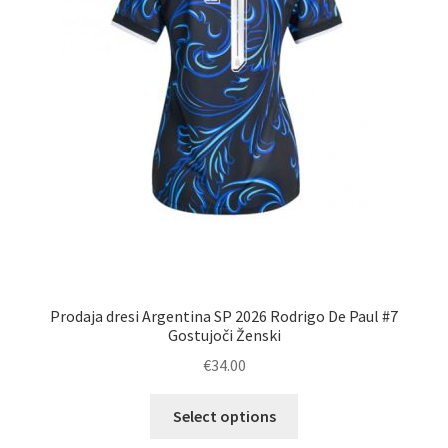
Prodaja dresi Argentina SP 2026 Rodrigo De Paul #7
Gostujoči Ženski
€
34.00
Ta
Select options
izdelek