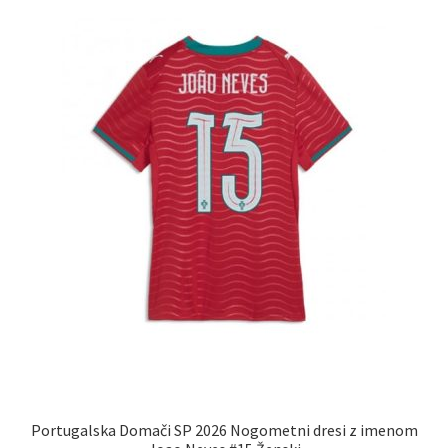
lahko
izberete
na
strani
izdelka
Portugalska Domači SP 2026 Nogometni dresi z imenom