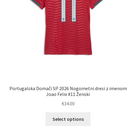
Portugalska Domači SP 2026 Nogometni dresi z imenom
Joao Felix #11 Ženski
€
34.00
Ta
Select options
izdelek
ima