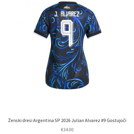
izberete
na
strani
izdelka
Ženski dresi Argentina SP 2026 Julian Alvarez #9 Gostujoči
€
34.00