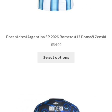
Poceni dresi Argentina SP 2026 Romero #13 Domači Ženski
€
34.00
Ta
Select options
izdelek
ima
več
različic.
Možnosti
lahko
izberete
na
strani