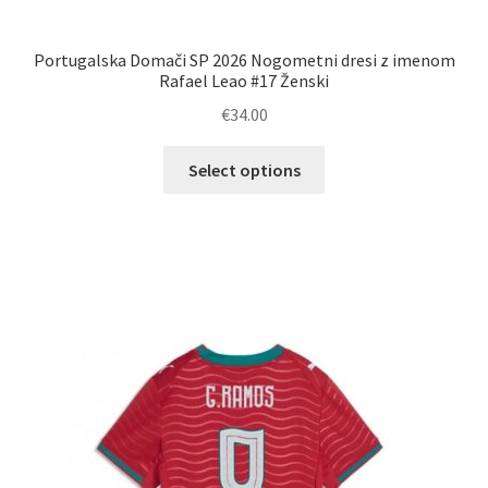
Portugalska Domači SP 2026 Nogometni dresi z imenom
Rafael Leao #17 Ženski
€
34.00
Ta
Select options
izdelek
ima
več
različic.
Možnosti
lahko
izberete
na
strani
izdelka