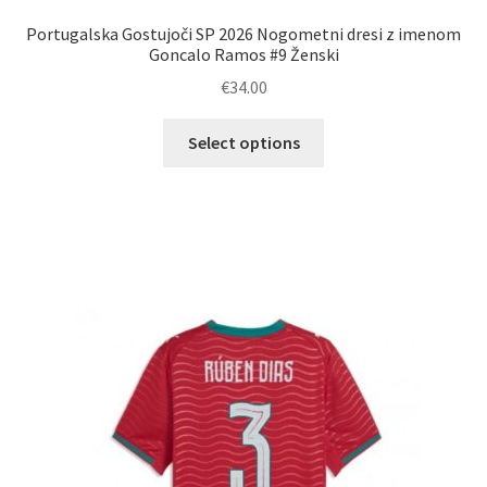
Portugalska Gostujoči SP 2026 Nogometni dresi z imenom
Goncalo Ramos #9 Ženski
€
34.00
Ta
Select options
izdelek
ima
več
različic.
Možnosti
lahko
izberete
na
strani
izdelka