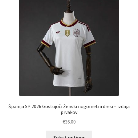
Španija SP 2026 Gostujoči Ženski nogometni dresi – izdaja
prvakov
€
36.00
Ta
Select options