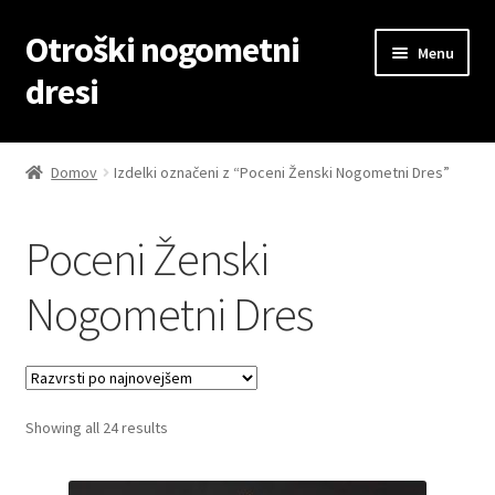
Otroški nogometni
Skip
Skip
Menu
to
to
dresi
navigation
content
Domov
Domov
Izdelki označeni z “Poceni Ženski Nogometni Dres”
Blog
Poceni Ženski
Kontaktiraj nas
Nogometni Dres
Košarica
Moj račun
Sorted
Showing all 24 results
Trgovina
by
latest
Zaključek nakupa