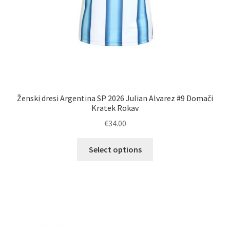
Ženski dresi Argentina SP 2026 Julian Alvarez #9 Domači
Kratek Rokav
€
34.00
Ta
Select options
izdelek
ima
več
različic.
Možnosti
lahko