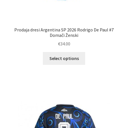
Prodaja dresi Argentina SP 2026 Rodrigo De Paul #7
Domači Ženski
€
34.00
Ta
Select options
izdelek
ima
več
različic.
Možnosti
lahko
izberete
na
strani
izdelka