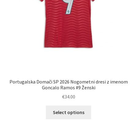
Portugalska Domači SP 2026 Nogometni dresi z imenom
Goncalo Ramos #9 Ženski
€
34.00
Ta
Select options
izdelek
ima
več