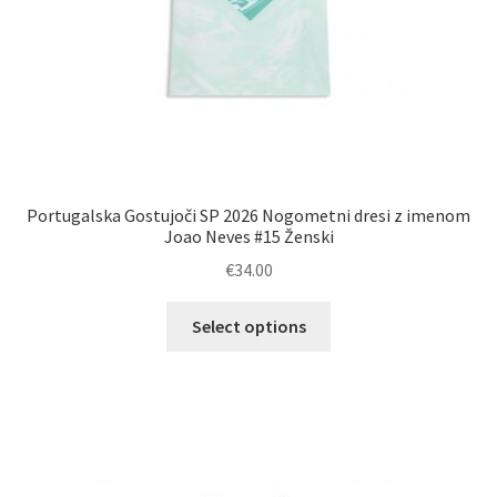
Portugalska Gostujoči SP 2026 Nogometni dresi z imenom
Joao Neves #15 Ženski
€
34.00
Ta
Select options
izdelek
ima
več
različic.
Možnosti
lahko