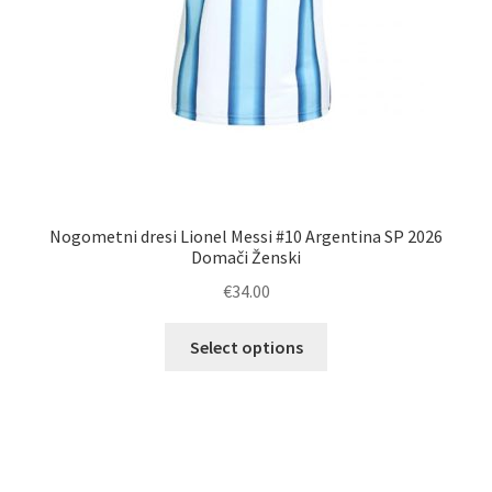
Nogometni dresi Lionel Messi #10 Argentina SP 2026
Domači Ženski
€
34.00
Ta
Select options
izdelek
ima
več
različic.
Možnosti