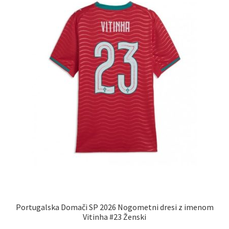
izberete
na
strani
izdelka
Portugalska Domači SP 2026 Nogometni dresi z imenom
Vitinha #23 Ženski