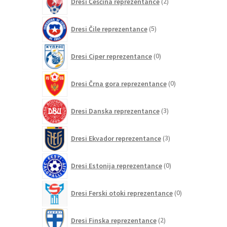
Dresi Češčina reprezentance
2
izdelka
5
Dresi Čile reprezentance
5
izdelkov
0
Dresi Ciper reprezentance
0
izdelkov
0
Dresi Črna gora reprezentance
0
izdelkov
3
Dresi Danska reprezentance
3
izdelki
3
Dresi Ekvador reprezentance
3
izdelki
0
Dresi Estonija reprezentance
0
izdelkov
0
Dresi Ferski otoki reprezentance
0
izdelkov
2
Dresi Finska reprezentance
2
izdelka