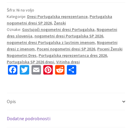
2026
Nogometni
Šifra:
Ni na voljo
Kategorije:
Dresi Portugalska reprezentance
,
Portugalska
dresi
nogometni dresi SP 2026
,
Ženski
z
Oznake:
Gostujoči nogometni dresi Portugalska
,
Nogometni
imenom
dres slovenija
,
nogometni dresi Portugalska SP 2026
,
Vitinha
nogometni dresi Portugalska z lastnim imenom
,
Nogometni
23
dresi z imenom
,
Poceni nogometni dresi SP 2026
,
Poceni Ženski
Ženski
Nogometni Dres
,
Portugalska reprezentanca dres 2026
,
količina
Portugalska SP 2026 dresi
,
Vitinha dresi
Fa
T
E
Pi
R
S
ce
wi
m
nt
e
h
b
tt
ai
er
d
ar
o
er
l
es
di
e
Opis
o
t
t
k
Dodatne podrobnosti