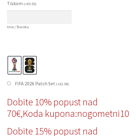
Tiskom
(
+
€
5.95
)
Imei / Številka
FIFA 2026 Patch Set
(
+
€
2.98
)
Dobite 10% popust nad
70€,Koda kupona:nogometni10
Dobite 15% popust nad