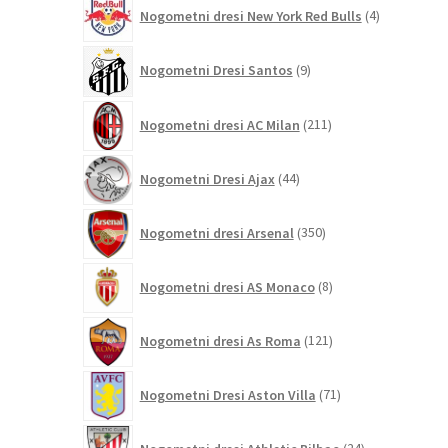
4
Nogometni dresi New York Red Bulls
4
izdelki
9
Nogometni Dresi Santos
9
izdelkov
211
Nogometni dresi AC Milan
211
izdelkov
44
Nogometni Dresi Ajax
44
izdelkov
350
Nogometni dresi Arsenal
350
izdelkov
8
Nogometni dresi AS Monaco
8
izdelkov
121
Nogometni dresi As Roma
121
izdelkov
71
Nogometni Dresi Aston Villa
71
izdelkov
24