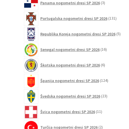
Panama nogometni dresi SP 2026
3
izdelki
131
Portugalska nogometni dresi SP 2026
131
izdelko
5
Republika Koreja nogometni dresi SP 2026
5
izdel
16
Senegal nogometni dresi SP 2026
16
izdelkov
6
Škotska nogometni dresi SP 2026
6
izdelkov
124
Španija nogometni dresi SP 2026
124
izdelkov
23
Švedska nogometni dresi SP 2026
23
izdelkov
11
Švica nogometni dresi SP 2026
11
izdelkov
2
Turčija nogometni dresi SP 2026
2