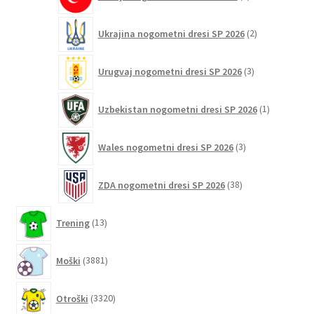
izdelka
2
Ukrajina nogometni dresi SP 2026
2
izdelka
3
Urugvaj nogometni dresi SP 2026
3
izdelki
1
Uzbekistan nogometni dresi SP 2026
1
izdelek
3
Wales nogometni dresi SP 2026
3
izdelki
38
ZDA nogometni dresi SP 2026
38
izdelkov
13
Trening
13
izdelkov
3881
Moški
3881
izdelkov
3320
Otroški
3320
izdelkov