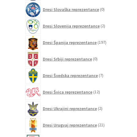
0
Dresi Slovaška reprezentance
0
izdelkov
2
Dresi Slovenija reprezentance
2
izdelka
197
Dresi Španija reprezentance
197
izdelkov
0
Dresi Srbiji reprezentance
0
izdelkov
7
Dresi Švedska reprezentance
7
izdelkov
12
Dresi Švica reprezentance
12
izdelkov
2
Dresi Ukrajini reprezentance
2
izdelka
21
Dresi Urugvaj reprezentance
21
izdelkov