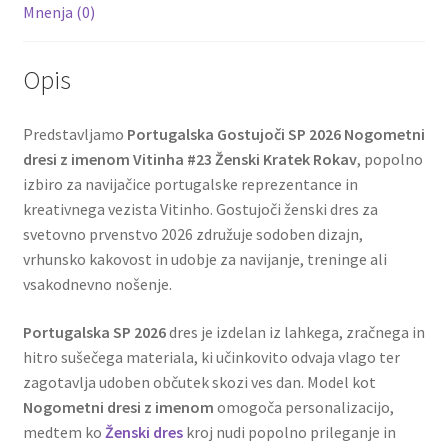
Mnenja (0)
Opis
Predstavljamo
Portugalska Gostujoči SP 2026 Nogometni
dresi z imenom Vitinha #23 Ženski Kratek Rokav
, popolno
izbiro za navijačice portugalske reprezentance in
kreativnega vezista Vitinho. Gostujoči ženski dres za
svetovno prvenstvo 2026 združuje sodoben dizajn,
vrhunsko kakovost in udobje za navijanje, treninge ali
vsakodnevno nošenje.
Portugalska SP 2026
dres je izdelan iz lahkega, zračnega in
hitro sušečega materiala, ki učinkovito odvaja vlago ter
zagotavlja udoben občutek skozi ves dan. Model kot
Nogometni dresi z imenom
omogoča personalizacijo,
medtem ko
Ženski dres
kroj nudi popolno prileganje in