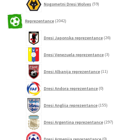
Nogometni Dresi Wolves
59
izdelkov
2042
Reprezentance
2042
izdelkov
26
Dresi Japonska reprezentance
26
izdelkov
3
Dresi Venezuela reprezentance
3
izdelki
11
Dresi Albanija reprezentance
11
izdelkov
0
Dresi Andora reprezentance
0
izdelkov
155
Dresi Anglija reprezentance
155
izdelkov
297
Dresi Argentina reprezentance
297
izdelkov
0
Dresi Armenija reprezentance
0