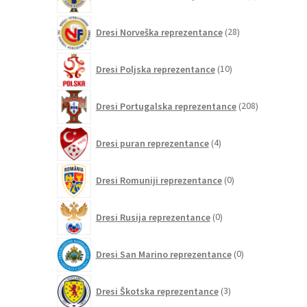
izdelek
28
Dresi Norveška reprezentance
28
izdelkov
10
Dresi Poljska reprezentance
10
izdelkov
208
Dresi Portugalska reprezentance
208
izdelkov
4
Dresi puran reprezentance
4
izdelki
0
Dresi Romuniji reprezentance
0
izdelkov
0
Dresi Rusija reprezentance
0
izdelkov
0
Dresi San Marino reprezentance
0
izdelkov
3
Dresi Škotska reprezentance
3
izdelki