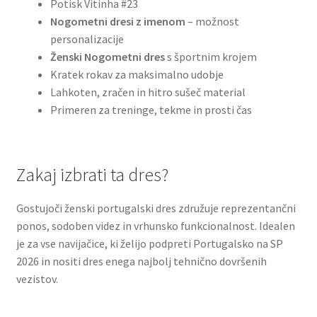
Potisk Vitinha #23
Nogometni dresi z imenom
– možnost
personalizacije
Ženski Nogometni dres
s športnim krojem
Kratek rokav za maksimalno udobje
Lahkoten, zračen in hitro sušeč material
Primeren za treninge, tekme in prosti čas
Zakaj izbrati ta dres?
Gostujoči ženski portugalski dres združuje reprezentančni
ponos, sodoben videz in vrhunsko funkcionalnost. Idealen
je za vse navijačice, ki želijo podpreti Portugalsko na SP
2026 in nositi dres enega najbolj tehnično dovršenih
vezistov.