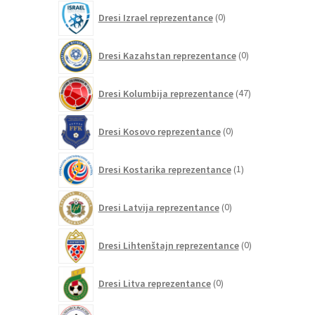
0
Dresi Izrael reprezentance
0
izdelkov
0
Dresi Kazahstan reprezentance
0
izdelkov
47
Dresi Kolumbija reprezentance
47
izdelkov
0
Dresi Kosovo reprezentance
0
izdelkov
1
Dresi Kostarika reprezentance
1
izdelek
0
Dresi Latvija reprezentance
0
izdelkov
0
Dresi Lihtenštajn reprezentance
0
izdelkov
0
Dresi Litva reprezentance
0
izdelkov
0