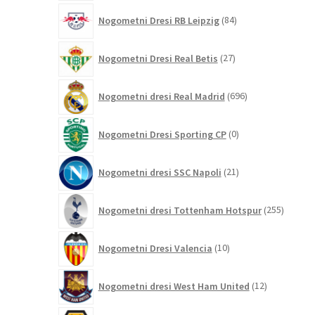
84
Nogometni Dresi RB Leipzig
84
izdelkov
27
Nogometni Dresi Real Betis
27
izdelkov
696
Nogometni dresi Real Madrid
696
izdelkov
0
Nogometni Dresi Sporting CP
0
izdelkov
21
Nogometni dresi SSC Napoli
21
izdelkov
255
Nogometni dresi Tottenham Hotspur
255
izdelko
10
Nogometni Dresi Valencia
10
izdelkov
12
Nogometni dresi West Ham United
12
izdelkov
59