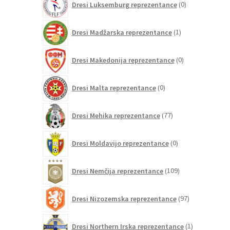
Dresi Luksemburg reprezentance
0
izdelkov
1
Dresi Madžarska reprezentance
1
izdelek
0
Dresi Makedonija reprezentance
0
izdelkov
0
Dresi Malta reprezentance
0
izdelkov
77
Dresi Mehika reprezentance
77
izdelkov
0
Dresi Moldavijo reprezentance
0
izdelkov
109
Dresi Nemčija reprezentance
109
izdelkov
97
Dresi Nizozemska reprezentance
97
izdelkov
1
Dresi Northern Irska reprezentance
1