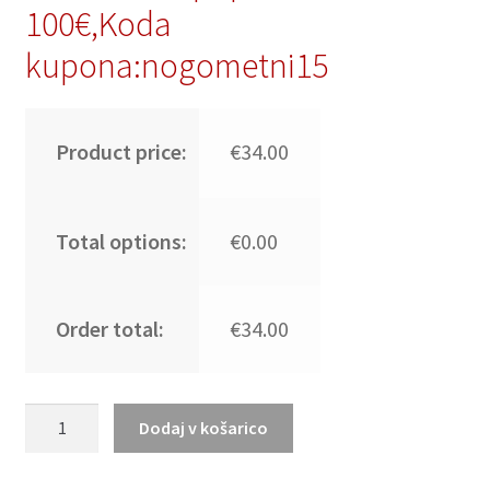
100€,Koda
kupona:nogometni15
Product price:
€34.00
Total options:
€0.00
Order total:
€34.00
Portugalska
Dodaj v košarico
Gostujoči
SP