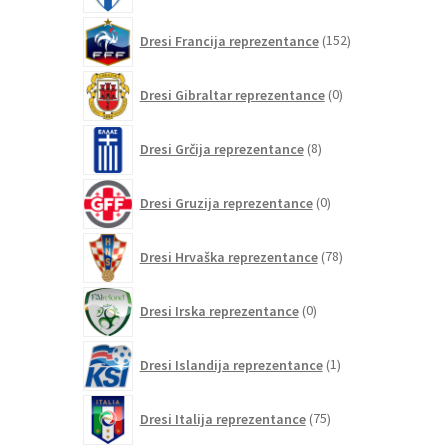
152
Dresi Francija reprezentance
152
izdelkov
0
Dresi Gibraltar reprezentance
0
izdelkov
8
Dresi Grčija reprezentance
8
izdelkov
0
Dresi Gruzija reprezentance
0
izdelkov
78
Dresi Hrvaška reprezentance
78
izdelkov
0
Dresi Irska reprezentance
0
izdelkov
1
Dresi Islandija reprezentance
1
izdelek
75
Dresi Italija reprezentance
75
izdelkov