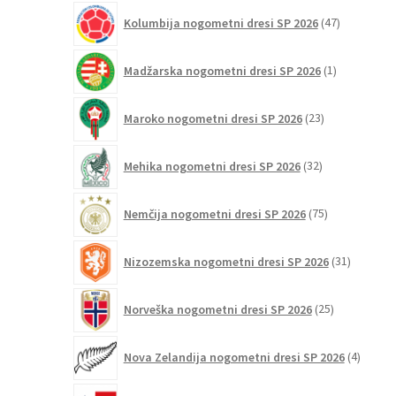
47
Kolumbija nogometni dresi SP 2026
47
izdelkov
1
Madžarska nogometni dresi SP 2026
1
izdelek
23
Maroko nogometni dresi SP 2026
23
izdelkov
32
Mehika nogometni dresi SP 2026
32
izdelkov
75
Nemčija nogometni dresi SP 2026
75
izdelkov
31
Nizozemska nogometni dresi SP 2026
31
izdelkov
25
Norveška nogometni dresi SP 2026
25
izdelkov
4
Nova Zelandija nogometni dresi SP 2026
4
izdelki
3