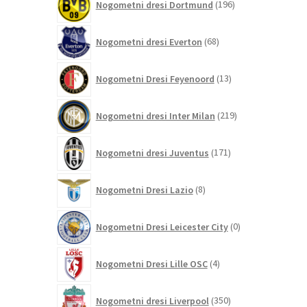
Nogometni dresi Dortmund
196
izdelkov
68
Nogometni dresi Everton
68
izdelkov
13
Nogometni Dresi Feyenoord
13
izdelkov
219
Nogometni dresi Inter Milan
219
izdelkov
171
Nogometni dresi Juventus
171
izdelkov
8
Nogometni Dresi Lazio
8
izdelkov
0
Nogometni Dresi Leicester City
0
izdelkov
4
Nogometni Dresi Lille OSC
4
izdelki
350
Nogometni dresi Liverpool
350
izdelkov