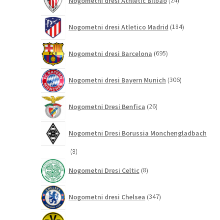
Nogometni dresi Athletic Bilbao
24
izdelkov
184
Nogometni dresi Atletico Madrid
184
izdelkov
695
Nogometni dresi Barcelona
695
izdelkov
306
Nogometni dresi Bayern Munich
306
izdelkov
26
Nogometni Dresi Benfica
26
izdelkov
Nogometni Dresi Borussia Monchengladbach
8
8
izdelkov
8
Nogometni Dresi Celtic
8
izdelkov
347
Nogometni dresi Chelsea
347
izdelkov
196