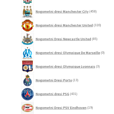
458
Nogometni dresi Manchester City
458
izdelkov
320
Nogometni dresi Manchester United
320
izdelkov
85
Nogometni Dresi Newcastle United
85
izdelkov
0
Nogometni dresi Olympique De Marseille
0
izdelk
3
Nogometni dresi Olympique Lyonnais
3
izdelki
13
Nogometni Dresi Porto
13
izdelkov
431
Nogometni dresi PSG
431
izdelkov
19
Nogometni Dresi PSV Eindhoven
19
izdelkov