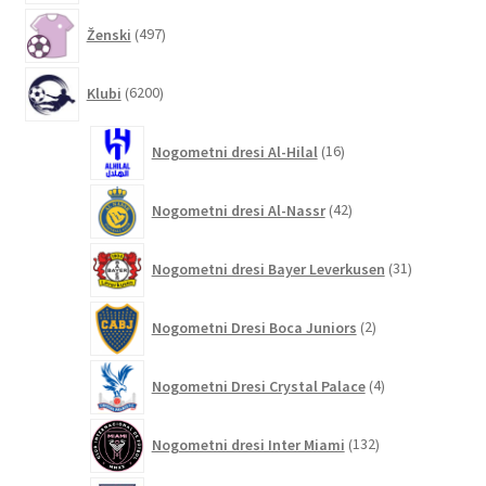
497
Ženski
497
izdelkov
6200
Klubi
6200
izdelkov
16
Nogometni dresi Al-Hilal
16
izdelkov
42
Nogometni dresi Al-Nassr
42
izdelkov
31
Nogometni dresi Bayer Leverkusen
31
izdelkov
2
Nogometni Dresi Boca Juniors
2
izdelka
4
Nogometni Dresi Crystal Palace
4
izdelki
132
Nogometni dresi Inter Miami
132
izdelkov