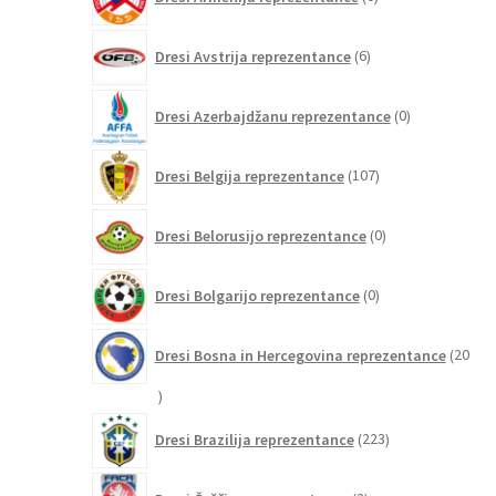
izdelkov
6
Dresi Avstrija reprezentance
6
izdelkov
0
Dresi Azerbajdžanu reprezentance
0
izdelkov
107
Dresi Belgija reprezentance
107
izdelkov
0
Dresi Belorusijo reprezentance
0
izdelkov
0
Dresi Bolgarijo reprezentance
0
izdelkov
Dresi Bosna in Hercegovina reprezentance
20
20
izdelkov
223
Dresi Brazilija reprezentance
223
izdelkov
2