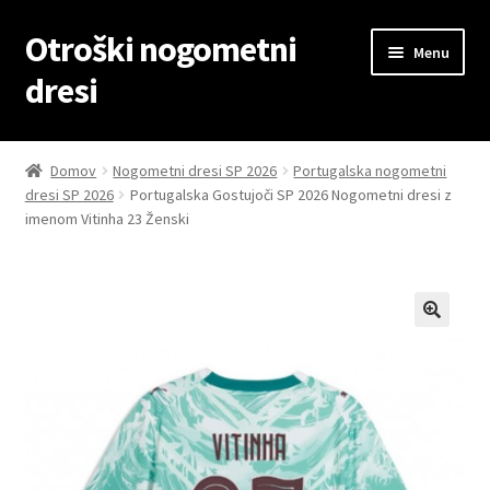
Otroški nogometni
Skip
Skip
Menu
to
to
dresi
navigation
content
Domov
Domov
Nogometni dresi SP 2026
Portugalska nogometni
dresi SP 2026
Portugalska Gostujoči SP 2026 Nogometni dresi z
Blog
imenom Vitinha 23 Ženski
Kontaktiraj nas
Košarica
Moj račun
Trgovina
Zaključek nakupa