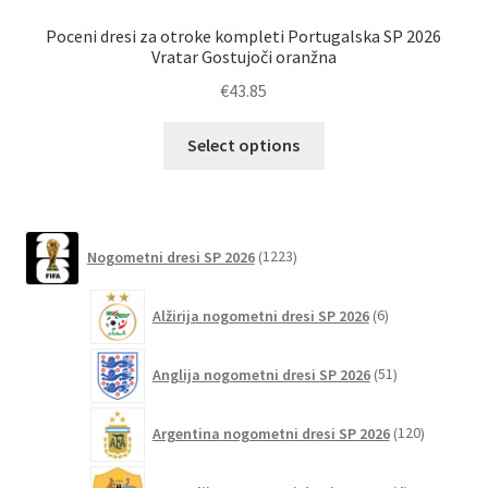
Poceni dresi za otroke kompleti Portugalska SP 2026
Vratar Gostujoči oranžna
€
43.85
Ta
Select options
izdelek
ima
več
različic.
1223
Nogometni dresi SP 2026
1223
izdelkov
Možnosti
lahko
6
Alžirija nogometni dresi SP 2026
6
izberete
izdelkov
na
51
Anglija nogometni dresi SP 2026
51
strani
izdelkov
izdelka
120
Argentina nogometni dresi SP 2026
120
izdelkov
4