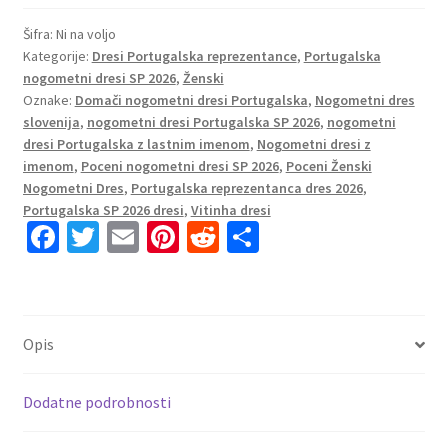
2026
Nogometni
Šifra:
Ni na voljo
Kategorije:
Dresi Portugalska reprezentance
,
Portugalska
dresi
nogometni dresi SP 2026
,
Ženski
z
Oznake:
Domači nogometni dresi Portugalska
,
Nogometni dres
imenom
slovenija
,
nogometni dresi Portugalska SP 2026
,
nogometni
Vitinha
dresi Portugalska z lastnim imenom
,
Nogometni dresi z
#23
imenom
,
Poceni nogometni dresi SP 2026
,
Poceni Ženski
Ženski
Nogometni Dres
,
Portugalska reprezentanca dres 2026
,
količina
Portugalska SP 2026 dresi
,
Vitinha dresi
Fa
T
E
Pi
R
S
ce
wi
m
nt
e
h
b
tt
ai
er
d
ar
o
er
l
es
di
e
Opis
o
t
t
k
Dodatne podrobnosti