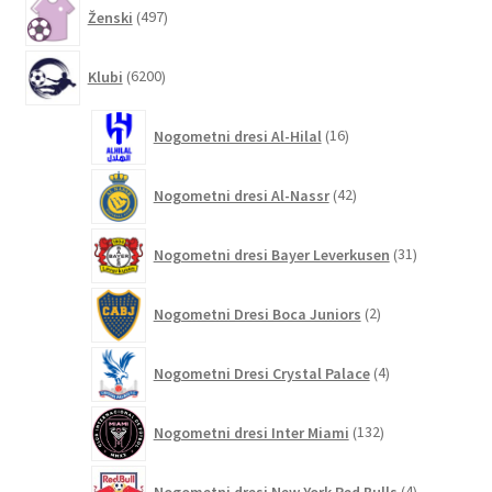
497
Ženski
497
izdelkov
6200
Klubi
6200
izdelkov
16
Nogometni dresi Al-Hilal
16
izdelkov
42
Nogometni dresi Al-Nassr
42
izdelkov
31
Nogometni dresi Bayer Leverkusen
31
izdelkov
2
Nogometni Dresi Boca Juniors
2
izdelka
4
Nogometni Dresi Crystal Palace
4
izdelki
132
Nogometni dresi Inter Miami
132
izdelkov
4
Nogometni dresi New York Red Bulls
4