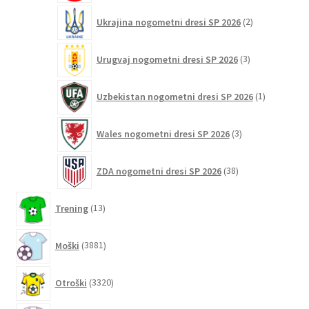
2
Ukrajina nogometni dresi SP 2026
2
izdelka
3
Urugvaj nogometni dresi SP 2026
3
izdelki
1
Uzbekistan nogometni dresi SP 2026
1
izdelek
3
Wales nogometni dresi SP 2026
3
izdelki
38
ZDA nogometni dresi SP 2026
38
izdelkov
13
Trening
13
izdelkov
3881
Moški
3881
izdelkov
3320
Otroški
3320
izdelkov