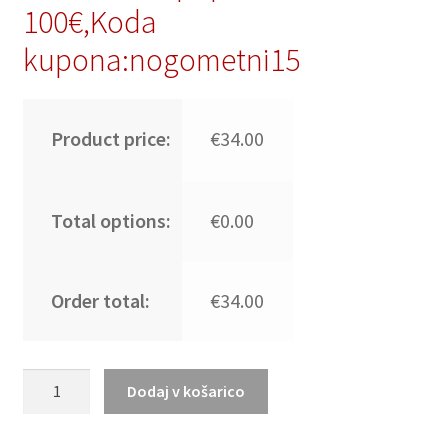
100€,Koda
kupona:nogometni15
Product price:
€34.00
Total options:
€0.00
Order total:
€34.00
Portugalska
Dodaj v košarico
Domači
SP