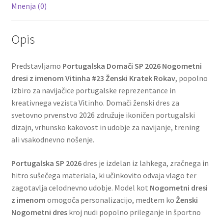
Mnenja (0)
Opis
Predstavljamo
Portugalska Domači SP 2026 Nogometni
dresi z imenom Vitinha #23 Ženski Kratek Rokav
, popolno
izbiro za navijačice portugalske reprezentance in
kreativnega vezista Vitinho. Domači ženski dres za
svetovno prvenstvo 2026 združuje ikoničen portugalski
dizajn, vrhunsko kakovost in udobje za navijanje, trening
ali vsakodnevno nošenje.
Portugalska SP 2026
dres je izdelan iz lahkega, zračnega in
hitro sušečega materiala, ki učinkovito odvaja vlago ter
zagotavlja celodnevno udobje. Model kot
Nogometni dresi
z imenom
omogoča personalizacijo, medtem ko
Ženski
Nogometni dres
kroj nudi popolno prileganje in športno