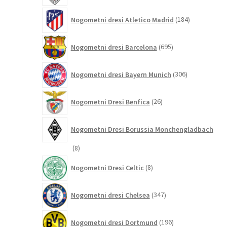
184
Nogometni dresi Atletico Madrid
184
izdelkov
695
Nogometni dresi Barcelona
695
izdelkov
306
Nogometni dresi Bayern Munich
306
izdelkov
26
Nogometni Dresi Benfica
26
izdelkov
Nogometni Dresi Borussia Monchengladbach
8
8
izdelkov
8
Nogometni Dresi Celtic
8
izdelkov
347
Nogometni dresi Chelsea
347
izdelkov
196
Nogometni dresi Dortmund
196
izdelkov