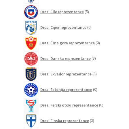
5
Dresi Čile reprezentance
5
izdelkov
0
Dresi Ciper reprezentance
0
izdelkov
0
Dresi Črna gora reprezentance
0
izdelkov
3
Dresi Danska reprezentance
3
izdelki
3
Dresi Ekvador reprezentance
3
izdelki
0
Dresi Estonija reprezentance
0
izdelkov
0
Dresi Ferski otoki reprezentance
0
izdelkov
2
Dresi Finska reprezentance
2
izdelka