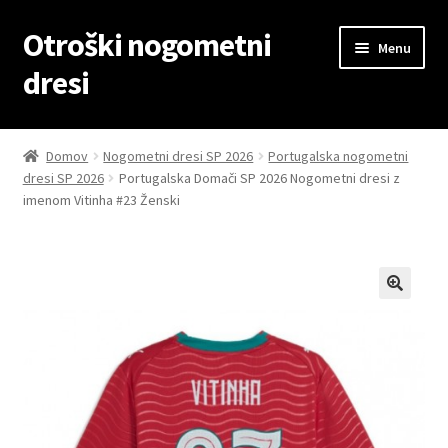
Otroški nogometni
Skip
Skip
Menu
to
to
dresi
navigation
content
Domov
Domov
Nogometni dresi SP 2026
Portugalska nogometni
dresi SP 2026
Portugalska Domači SP 2026 Nogometni dresi z
Blog
imenom Vitinha #23 Ženski
Kontaktiraj nas
Košarica
Moj račun
Trgovina
Zaključek nakupa