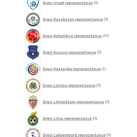
Dresi Izrael reprezentance
0
izdelkov
0
Dresi Kazahstan reprezentance
0
izdelkov
47
Dresi Kolumbija reprezentance
47
izdelkov
0
Dresi Kosovo reprezentance
0
izdelkov
1
Dresi Kostarika reprezentance
1
izdelek
0
Dresi Latvija reprezentance
0
izdelkov
0
Dresi Lihtenštajn reprezentance
0
izdelkov
0
Dresi Litva reprezentance
0
izdelkov
0
Dresi Luksemburg reprezentance
0