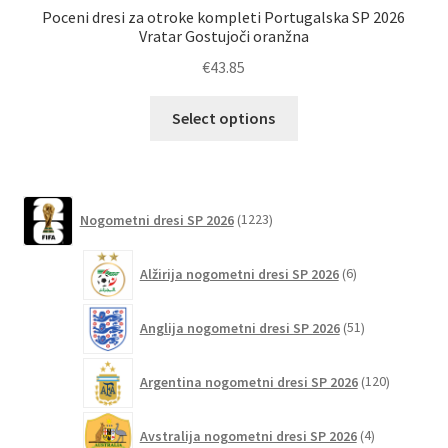
Poceni dresi za otroke kompleti Portugalska SP 2026
Vratar Gostujoči oranžna
€
43.85
Ta
Select options
izdelek
ima
več
različic.
1223
Nogometni dresi SP 2026
1223
izdelkov
Možnosti
lahko
6
Alžirija nogometni dresi SP 2026
6
izberete
izdelkov
na
51
Anglija nogometni dresi SP 2026
51
strani
izdelkov
izdelka
120
Argentina nogometni dresi SP 2026
120
izdelkov
4
Avstralija nogometni dresi SP 2026
4
izdelki