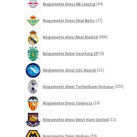
Nogometni Dresi RB Leipzig
84
izdelkov
27
Nogometni Dresi Real Betis
27
izdelkov
696
Nogometni dresi Real Madrid
696
izdelkov
0
Nogometni Dresi Sporting CP
0
izdelkov
21
Nogometni dresi SSC Napoli
21
izdelkov
255
Nogometni dresi Tottenham Hotspur
255
izdelko
10
Nogometni Dresi Valencia
10
izdelkov
12
Nogometni dresi West Ham United
12
izdelkov
59
Nogometni Dresi Wolves
59