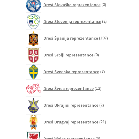
0
Dresi Slovaška reprezentance
0
izdelkov
2
Dresi Slovenija reprezentance
2
izdelka
197
Dresi Španija reprezentance
197
izdelkov
0
Dresi Srbiji reprezentance
0
izdelkov
7
Dresi Švedska reprezentance
7
izdelkov
12
Dresi Švica reprezentance
12
izdelkov
2
Dresi Ukrajini reprezentance
2
izdelka
21
Dresi Urugvaj reprezentance
21
izdelkov
5
Dresi Wales reprezentance
5