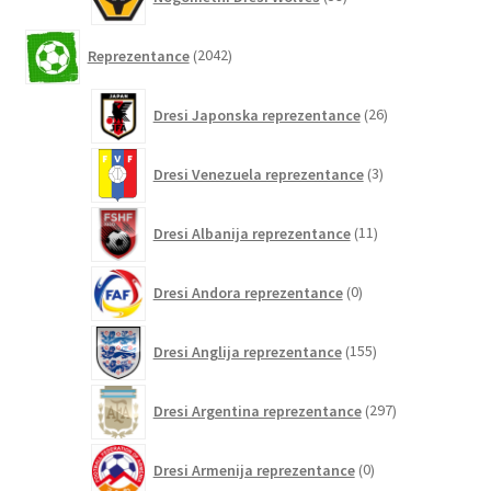
izdelkov
2042
Reprezentance
2042
izdelkov
26
Dresi Japonska reprezentance
26
izdelkov
3
Dresi Venezuela reprezentance
3
izdelki
11
Dresi Albanija reprezentance
11
izdelkov
0
Dresi Andora reprezentance
0
izdelkov
155
Dresi Anglija reprezentance
155
izdelkov
297
Dresi Argentina reprezentance
297
izdelkov
0
Dresi Armenija reprezentance
0
izdelkov