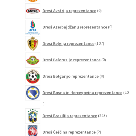
6
Dresi Avstrija reprezentance
6
izdelkov
0
Dresi Azerbajdžanu reprezentance
0
izdelkov
107
Dresi Belgija reprezentance
107
izdelkov
0
Dresi Belorusijo reprezentance
0
izdelkov
0
Dresi Bolgarijo reprezentance
0
izdelkov
Dresi Bosna in Hercegovina reprezentance
20
20
izdelkov
223
Dresi Brazilija reprezentance
223
izdelkov
2
Dresi Češčina reprezentance
2
izdelka