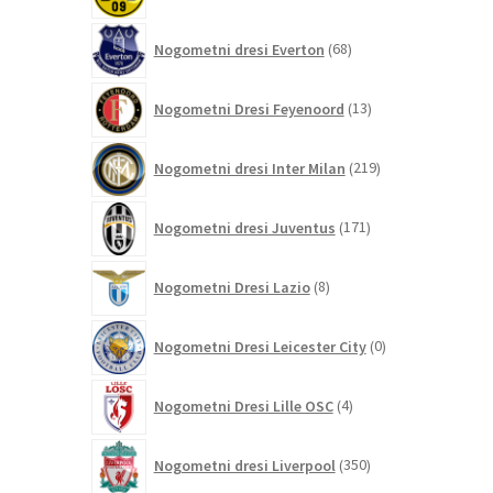
68
Nogometni dresi Everton
68
izdelkov
13
Nogometni Dresi Feyenoord
13
izdelkov
219
Nogometni dresi Inter Milan
219
izdelkov
171
Nogometni dresi Juventus
171
izdelkov
8
Nogometni Dresi Lazio
8
izdelkov
0
Nogometni Dresi Leicester City
0
izdelkov
4
Nogometni Dresi Lille OSC
4
izdelki
350
Nogometni dresi Liverpool
350
izdelkov