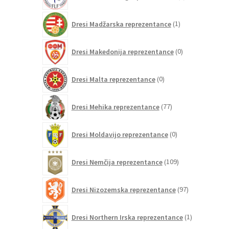
izdelkov
1
Dresi Madžarska reprezentance
1
izdelek
0
Dresi Makedonija reprezentance
0
izdelkov
0
Dresi Malta reprezentance
0
izdelkov
77
Dresi Mehika reprezentance
77
izdelkov
0
Dresi Moldavijo reprezentance
0
izdelkov
109
Dresi Nemčija reprezentance
109
izdelkov
97
Dresi Nizozemska reprezentance
97
izdelkov
1
Dresi Northern Irska reprezentance
1
izdelek