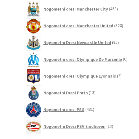
458
Nogometni dresi Manchester City
458
izdelkov
320
Nogometni dresi Manchester United
320
izdelkov
85
Nogometni Dresi Newcastle United
85
izdelkov
0
Nogometni dresi Olympique De Marseille
0
izdelk
3
Nogometni dresi Olympique Lyonnais
3
izdelki
13
Nogometni Dresi Porto
13
izdelkov
431
Nogometni dresi PSG
431
izdelkov
19
Nogometni Dresi PSV Eindhoven
19
izdelkov
84