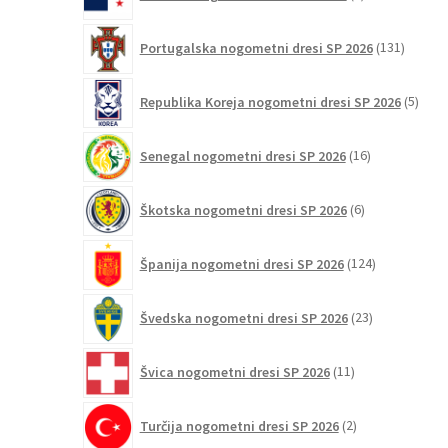
izdelki
131
Portugalska nogometni dresi SP 2026
131
izdelko
5
Republika Koreja nogometni dresi SP 2026
5
izdel
16
Senegal nogometni dresi SP 2026
16
izdelkov
6
Škotska nogometni dresi SP 2026
6
izdelkov
124
Španija nogometni dresi SP 2026
124
izdelkov
23
Švedska nogometni dresi SP 2026
23
izdelkov
11
Švica nogometni dresi SP 2026
11
izdelkov
2
Turčija nogometni dresi SP 2026
2
izdelka