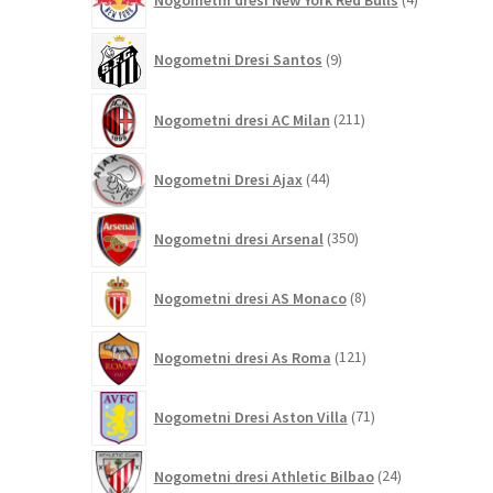
izdelki
9
Nogometni Dresi Santos
9
izdelkov
211
Nogometni dresi AC Milan
211
izdelkov
44
Nogometni Dresi Ajax
44
izdelkov
350
Nogometni dresi Arsenal
350
izdelkov
8
Nogometni dresi AS Monaco
8
izdelkov
121
Nogometni dresi As Roma
121
izdelkov
71
Nogometni Dresi Aston Villa
71
izdelkov
24
Nogometni dresi Athletic Bilbao
24
izdelkov