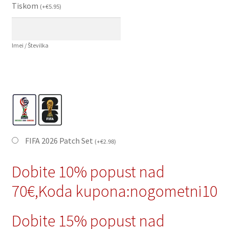
Tiskom
(
+
€
5.95
)
Imei / Številka
FIFA 2026 Patch Set
(
+
€
2.98
)
Dobite 10% popust nad
70€,Koda kupona:nogometni10
Dobite 15% popust nad