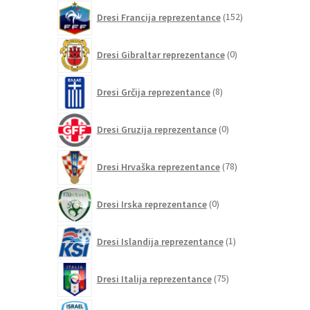
152
Dresi Francija reprezentance
152
izdelkov
0
Dresi Gibraltar reprezentance
0
izdelkov
8
Dresi Grčija reprezentance
8
izdelkov
0
Dresi Gruzija reprezentance
0
izdelkov
78
Dresi Hrvaška reprezentance
78
izdelkov
0
Dresi Irska reprezentance
0
izdelkov
1
Dresi Islandija reprezentance
1
izdelek
75
Dresi Italija reprezentance
75
izdelkov
0