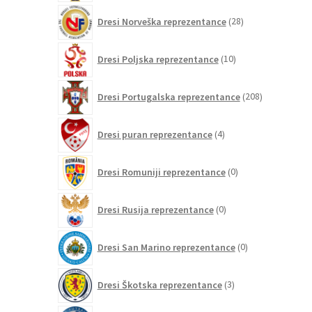
28
Dresi Norveška reprezentance
28
izdelkov
10
Dresi Poljska reprezentance
10
izdelkov
208
Dresi Portugalska reprezentance
208
izdelkov
4
Dresi puran reprezentance
4
izdelki
0
Dresi Romuniji reprezentance
0
izdelkov
0
Dresi Rusija reprezentance
0
izdelkov
0
Dresi San Marino reprezentance
0
izdelkov
3
Dresi Škotska reprezentance
3
izdelki