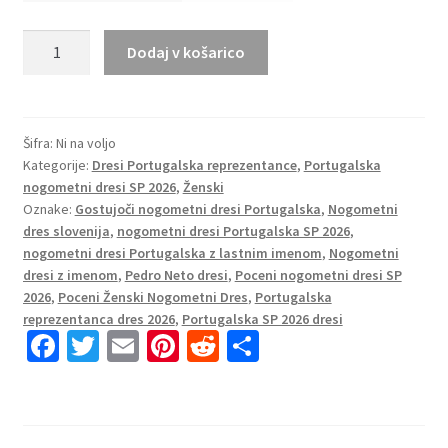
Portugalska
Dodaj v košarico
Gostujoči
SP
2026
Nogometni
Šifra:
Ni na voljo
Kategorije:
Dresi Portugalska reprezentance
,
Portugalska
dresi
nogometni dresi SP 2026
,
Ženski
z
Oznake:
Gostujoči nogometni dresi Portugalska
,
Nogometni
imenom
dres slovenija
,
nogometni dresi Portugalska SP 2026
,
Pedro
nogometni dresi Portugalska z lastnim imenom
,
Nogometni
Neto
dresi z imenom
,
Pedro Neto dresi
,
Poceni nogometni dresi SP
#18
2026
,
Poceni Ženski Nogometni Dres
,
Portugalska
Ženski
reprezentanca dres 2026
,
Portugalska SP 2026 dresi
Fa
T
E
Pi
R
S
količina
ce
wi
m
nt
e
h
b
tt
ai
er
d
ar
o
er
l
es
di
e