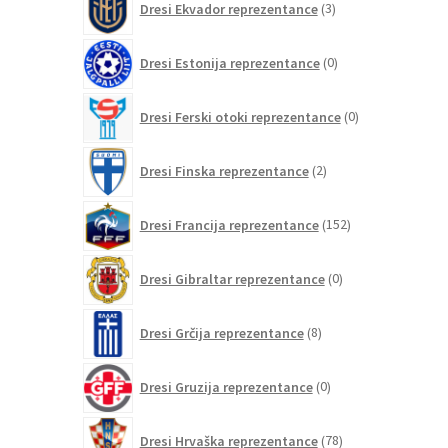
Dresi Ekvador reprezentance
3
izdelki
0
Dresi Estonija reprezentance
0
izdelkov
0
Dresi Ferski otoki reprezentance
0
izdelkov
2
Dresi Finska reprezentance
2
izdelka
152
Dresi Francija reprezentance
152
izdelkov
0
Dresi Gibraltar reprezentance
0
izdelkov
8
Dresi Grčija reprezentance
8
izdelkov
0
Dresi Gruzija reprezentance
0
izdelkov
78
Dresi Hrvaška reprezentance
78