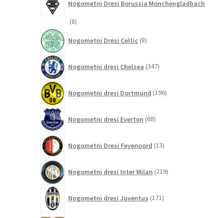
Nogometni Dresi Borussia Monchengladbach
8
8
izdelkov
8
Nogometni Dresi Celtic
8
izdelkov
347
Nogometni dresi Chelsea
347
izdelkov
196
Nogometni dresi Dortmund
196
izdelkov
68
Nogometni dresi Everton
68
izdelkov
13
Nogometni Dresi Feyenoord
13
izdelkov
219
Nogometni dresi Inter Milan
219
izdelkov
171
Nogometni dresi Juventus
171
izdelkov
8