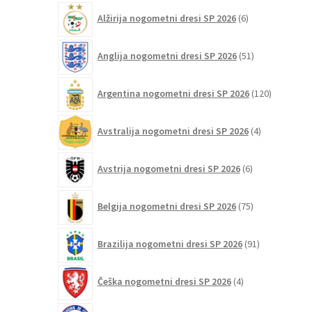
lahko
6
Alžirija nogometni dresi SP 2026
6
izberete
izdelkov
na
51
Anglija nogometni dresi SP 2026
51
strani
izdelkov
izdelka
120
Argentina nogometni dresi SP 2026
120
izdelkov
4
Avstralija nogometni dresi SP 2026
4
izdelki
6
Avstrija nogometni dresi SP 2026
6
izdelkov
75
Belgija nogometni dresi SP 2026
75
izdelkov
91
Brazilija nogometni dresi SP 2026
91
izdelkov
4
Češka nogometni dresi SP 2026
4
izdelki
5