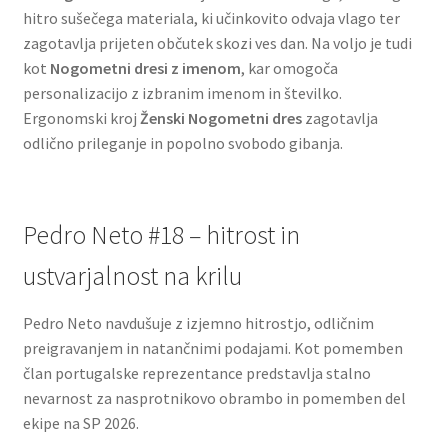
hitro sušečega materiala, ki učinkovito odvaja vlago ter
zagotavlja prijeten občutek skozi ves dan. Na voljo je tudi
kot
Nogometni dresi z imenom
, kar omogoča
personalizacijo z izbranim imenom in številko.
Ergonomski kroj
Ženski Nogometni dres
zagotavlja
odlično prileganje in popolno svobodo gibanja.
Pedro Neto #18 – hitrost in
ustvarjalnost na krilu
Pedro Neto navdušuje z izjemno hitrostjo, odličnim
preigravanjem in natančnimi podajami. Kot pomemben
član portugalske reprezentance predstavlja stalno
nevarnost za nasprotnikovo obrambo in pomemben del
ekipe na SP 2026.