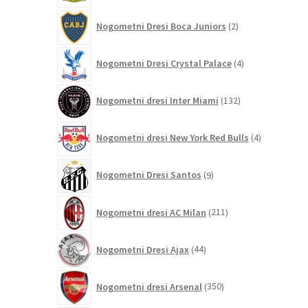
2
Nogometni Dresi Boca Juniors
2
izdelka
4
Nogometni Dresi Crystal Palace
4
izdelki
132
Nogometni dresi Inter Miami
132
izdelkov
4
Nogometni dresi New York Red Bulls
4
izdelki
9
Nogometni Dresi Santos
9
izdelkov
211
Nogometni dresi AC Milan
211
izdelkov
44
Nogometni Dresi Ajax
44
izdelkov
350
Nogometni dresi Arsenal
350
izdelkov