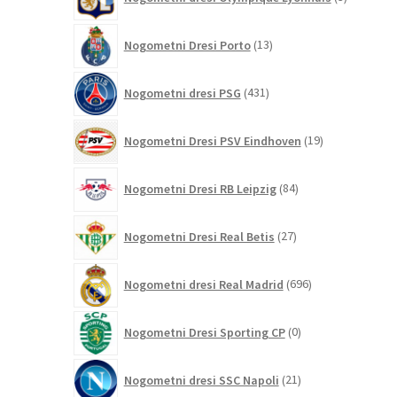
izdelki
13
Nogometni Dresi Porto
13
izdelkov
431
Nogometni dresi PSG
431
izdelkov
19
Nogometni Dresi PSV Eindhoven
19
izdelkov
84
Nogometni Dresi RB Leipzig
84
izdelkov
27
Nogometni Dresi Real Betis
27
izdelkov
696
Nogometni dresi Real Madrid
696
izdelkov
0
Nogometni Dresi Sporting CP
0
izdelkov
21
Nogometni dresi SSC Napoli
21
izdelkov