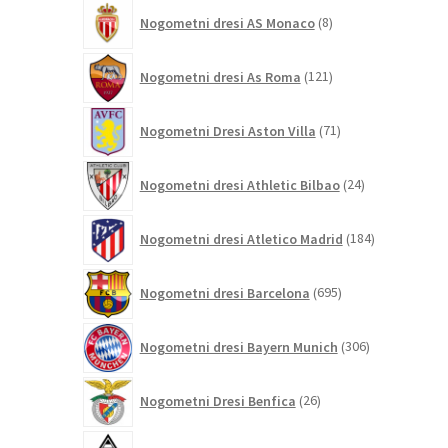
8
Nogometni dresi AS Monaco
8
izdelkov
121
Nogometni dresi As Roma
121
izdelkov
71
Nogometni Dresi Aston Villa
71
izdelkov
24
Nogometni dresi Athletic Bilbao
24
izdelkov
184
Nogometni dresi Atletico Madrid
184
izdelkov
695
Nogometni dresi Barcelona
695
izdelkov
306
Nogometni dresi Bayern Munich
306
izdelkov
26
Nogometni Dresi Benfica
26
izdelkov