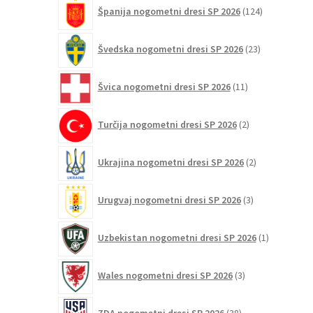
124
Španija nogometni dresi SP 2026
124
izdelkov
23
Švedska nogometni dresi SP 2026
23
izdelkov
11
Švica nogometni dresi SP 2026
11
izdelkov
2
Turčija nogometni dresi SP 2026
2
izdelka
2
Ukrajina nogometni dresi SP 2026
2
izdelka
3
Urugvaj nogometni dresi SP 2026
3
izdelki
1
Uzbekistan nogometni dresi SP 2026
1
izdelek
3
Wales nogometni dresi SP 2026
3
izdelki
38