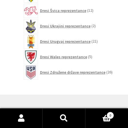
12
Dresi Švica reprezentance
12
izdelkov
2
Dresi Ukrajini reprezentance
2
izdelka
21
Dresi Urugvaj reprezentance
21
izdelkov
5
Dresi Wales reprezentance
5
izdelkov
26
Dresi Združene države reprezentance
26
izdelkov
0
© Otroški nogometni dresi 2026
Išči:
Iskanje
Nogometni dresi kompleti
.