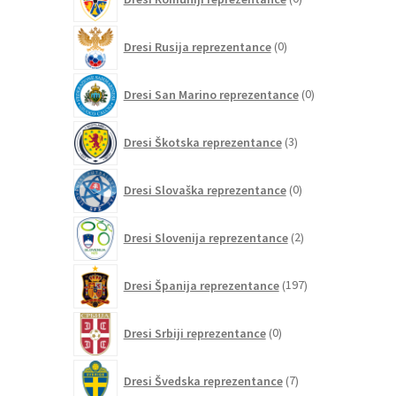
izdelkov
0
Dresi Rusija reprezentance
0
izdelkov
0
Dresi San Marino reprezentance
0
izdelkov
3
Dresi Škotska reprezentance
3
izdelki
0
Dresi Slovaška reprezentance
0
izdelkov
2
Dresi Slovenija reprezentance
2
izdelka
197
Dresi Španija reprezentance
197
izdelkov
0
Dresi Srbiji reprezentance
0
izdelkov
7
Dresi Švedska reprezentance
7
izdelkov