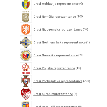
0
Dresi Moldavijo reprezentance
0
izdelkov
109
Dresi Nemčija reprezentance
109
izdelkov
97
Dresi Nizozemska reprezentance
97
izdelkov
1
Dresi Northern Irska reprezentance
1
izdelek
28
Dresi Norveška reprezentance
28
izdelkov
10
Dresi Poljska reprezentance
10
izdelkov
208
Dresi Portugalska reprezentance
208
izdelkov
4
Dresi puran reprezentance
4
izdelki
0
Dresi Romuniji reprezentance
0