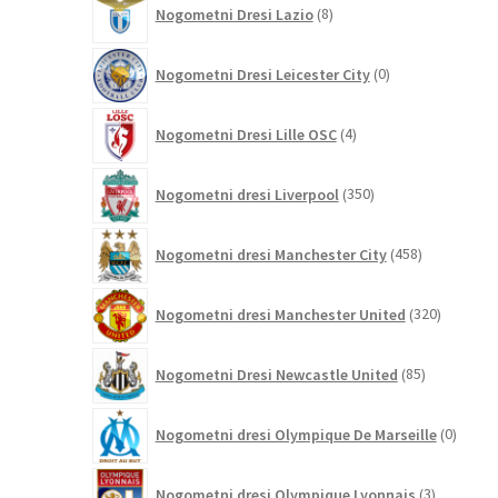
Nogometni Dresi Lazio
8
izdelkov
0
Nogometni Dresi Leicester City
0
izdelkov
4
Nogometni Dresi Lille OSC
4
izdelki
350
Nogometni dresi Liverpool
350
izdelkov
458
Nogometni dresi Manchester City
458
izdelkov
320
Nogometni dresi Manchester United
320
izdelkov
85
Nogometni Dresi Newcastle United
85
izdelkov
0
Nogometni dresi Olympique De Marseille
0
izdelk
3
Nogometni dresi Olympique Lyonnais
3