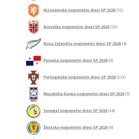
31
Nizozemska nogometni dresi SP 2026
31
izdelkov
25
Norveška nogometni dresi SP 2026
25
izdelkov
4
Nova Zelandija nogometni dresi SP 2026
4
izdelki
3
Panama nogometni dresi SP 2026
3
izdelki
131
Portugalska nogometni dresi SP 2026
131
izdelko
5
Republika Koreja nogometni dresi SP 2026
5
izdel
16
Senegal nogometni dresi SP 2026
16
izdelkov
6
Škotska nogometni dresi SP 2026
6
izdelkov