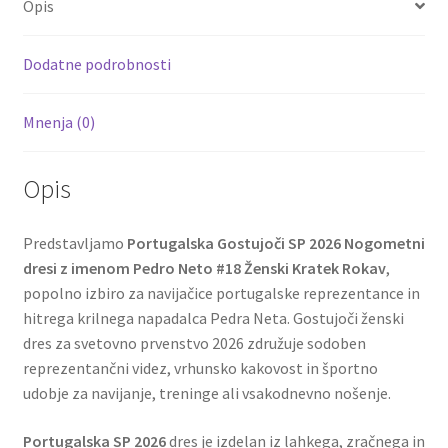
Opis
o
t
t
k
Dodatne podrobnosti
Mnenja (0)
Opis
Predstavljamo
Portugalska Gostujoči SP 2026 Nogometni
dresi z imenom Pedro Neto #18 Ženski Kratek Rokav
,
popolno izbiro za navijačice portugalske reprezentance in
hitrega krilnega napadalca Pedra Neta. Gostujoči ženski
dres za svetovno prvenstvo 2026 združuje sodoben
reprezentančni videz, vrhunsko kakovost in športno
udobje za navijanje, treninge ali vsakodnevno nošenje.
Portugalska SP 2026
dres je izdelan iz lahkega, zračnega in