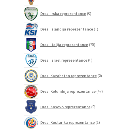
izdelkov
0
Dresi Irska reprezentance
0
izdelkov
1
Dresi Islandija reprezentance
1
izdelek
75
Dresi Italija reprezentance
75
izdelkov
0
Dresi Izrael reprezentance
0
izdelkov
0
Dresi Kazahstan reprezentance
0
izdelkov
47
Dresi Kolumbija reprezentance
47
izdelkov
0
Dresi Kosovo reprezentance
0
izdelkov
1
Dresi Kostarika reprezentance
1
izdelek