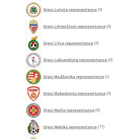
0
Dresi Latvija reprezentance
0
izdelkov
0
Dresi Lihtenštajn reprezentance
0
izdelkov
0
Dresi Litva reprezentance
0
izdelkov
0
Dresi Luksemburg reprezentance
0
izdelkov
1
Dresi Madžarska reprezentance
1
izdelek
0
Dresi Makedonija reprezentance
0
izdelkov
0
Dresi Malta reprezentance
0
izdelkov
77
Dresi Mehika reprezentance
77
izdelkov