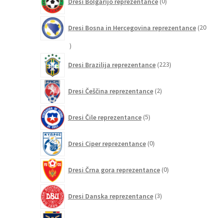
Dresi Bolgarijo reprezentance
0
izdelkov
Dresi Bosna in Hercegovina reprezentance
20
20
izdelkov
223
Dresi Brazilija reprezentance
223
izdelkov
2
Dresi Češčina reprezentance
2
izdelka
5
Dresi Čile reprezentance
5
izdelkov
0
Dresi Ciper reprezentance
0
izdelkov
0
Dresi Črna gora reprezentance
0
izdelkov
3
Dresi Danska reprezentance
3
izdelki
3