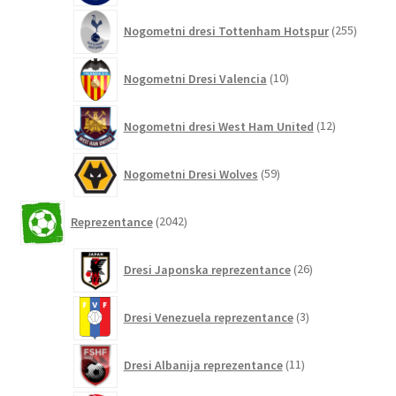
255
Nogometni dresi Tottenham Hotspur
255
izdelko
10
Nogometni Dresi Valencia
10
izdelkov
12
Nogometni dresi West Ham United
12
izdelkov
59
Nogometni Dresi Wolves
59
izdelkov
2042
Reprezentance
2042
izdelkov
26
Dresi Japonska reprezentance
26
izdelkov
3
Dresi Venezuela reprezentance
3
izdelki
11
Dresi Albanija reprezentance
11
izdelkov