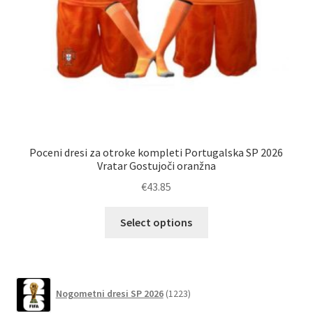
Nog
Poceni dresi za otroke kompleti Portugalska SP 2026
Vratar Gostujoči oranžna
€
43.85
Ta
Select options
izdelek
ima
več
različic.
1223
Nogometni dresi SP 2026
1223
izdelkov
Možnosti