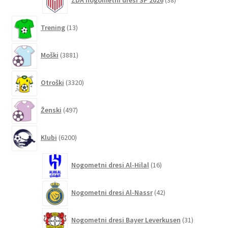
ZDA nogometni dresi SP 2026
38
izdelkov
13
Trening
13
izdelkov
3881
Moški
3881
izdelkov
3320
Otroški
3320
izdelkov
497
Ženski
497
izdelkov
6200
Klubi
6200
izdelkov
16
Nogometni dresi Al-Hilal
16
izdelkov
42
Nogometni dresi Al-Nassr
42
izdelkov
31
Nogometni dresi Bayer Leverkusen
31
izdelkov