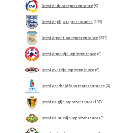
0
Dresi Andora reprezentance
0
izdelkov
155
Dresi Anglija reprezentance
155
izdelkov
297
Dresi Argentina reprezentance
297
izdelkov
0
Dresi Armenija reprezentance
0
izdelkov
6
Dresi Avstrija reprezentance
6
izdelkov
0
Dresi Azerbajdžanu reprezentance
0
izdelkov
107
Dresi Belgija reprezentance
107
izdelkov
0
Dresi Belorusijo reprezentance
0
izdelkov
0