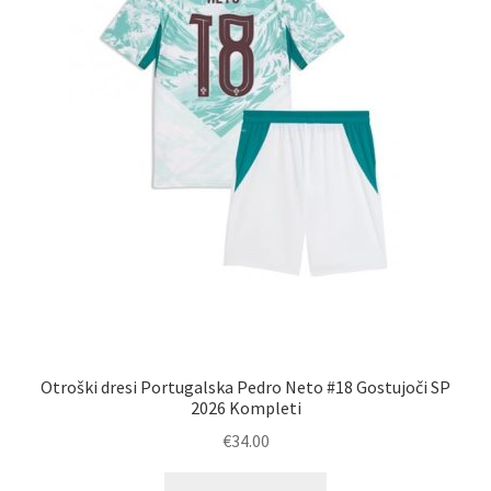
strani
izdelka
Otroški dresi Portugalska Pedro Neto #18 Gostujoči SP
2026 Kompleti
€
34.00
Ta