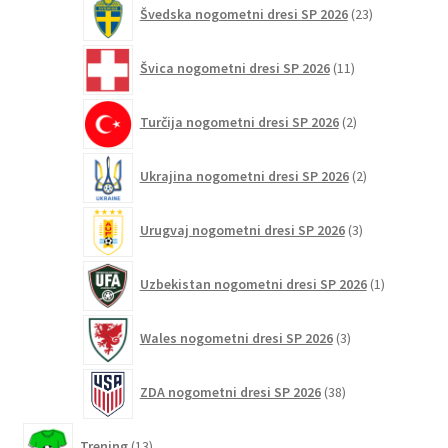
23
Švedska nogometni dresi SP 2026
23
izdelkov
11
Švica nogometni dresi SP 2026
11
izdelkov
2
Turčija nogometni dresi SP 2026
2
izdelka
2
Ukrajina nogometni dresi SP 2026
2
izdelka
3
Urugvaj nogometni dresi SP 2026
3
izdelki
1
Uzbekistan nogometni dresi SP 2026
1
izdelek
3
Wales nogometni dresi SP 2026
3
izdelki
38
ZDA nogometni dresi SP 2026
38
izdelkov
13
Trening
13