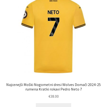
lahko
izberete
na
strani
izdelka
Najcenejši Moški Nogometni dresi Wolves Domači 2024-25
rumena Kratki rokavi Pedro Neto 7
€
38.00
Ta