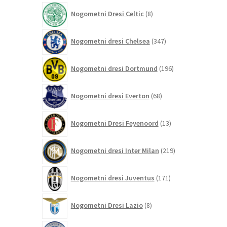
izdelkov
8
Nogometni Dresi Celtic
8
izdelkov
347
Nogometni dresi Chelsea
347
izdelkov
196
Nogometni dresi Dortmund
196
izdelkov
68
Nogometni dresi Everton
68
izdelkov
13
Nogometni Dresi Feyenoord
13
izdelkov
219
Nogometni dresi Inter Milan
219
izdelkov
171
Nogometni dresi Juventus
171
izdelkov
8
Nogometni Dresi Lazio
8
izdelkov
0