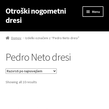
Otroški nogometni
Skip
Skip
Menu
to
to
dresi
navigation
content
Domov
Domov
Izdelki označeni z “Pedro Neto dresi”
Blog
Pedro Neto dresi
Kontaktiraj nas
Košarica
Sorted
Showing all 10 results
Moj račun
by
latest
Trgovina
Zaključek nakupa