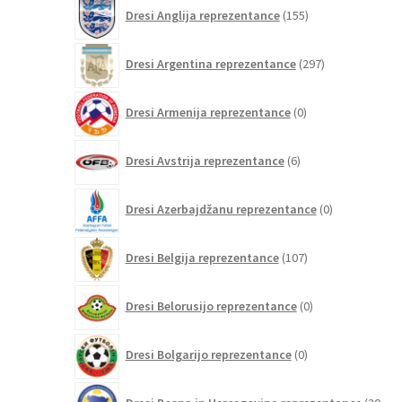
155
Dresi Anglija reprezentance
155
izdelkov
297
Dresi Argentina reprezentance
297
izdelkov
0
Dresi Armenija reprezentance
0
izdelkov
6
Dresi Avstrija reprezentance
6
izdelkov
0
Dresi Azerbajdžanu reprezentance
0
izdelkov
107
Dresi Belgija reprezentance
107
izdelkov
0
Dresi Belorusijo reprezentance
0
izdelkov
0
Dresi Bolgarijo reprezentance
0
izdelkov