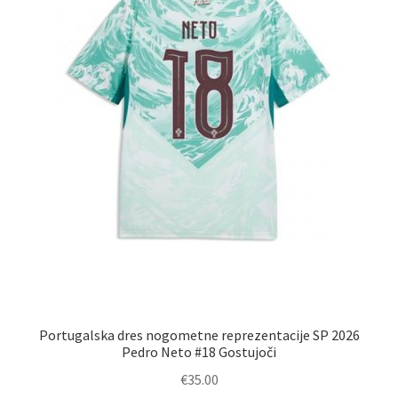
na
strani
izdelka
Portugalska dres nogometne reprezentacije SP 2026
Pedro Neto #18 Gostujoči
€
35.00