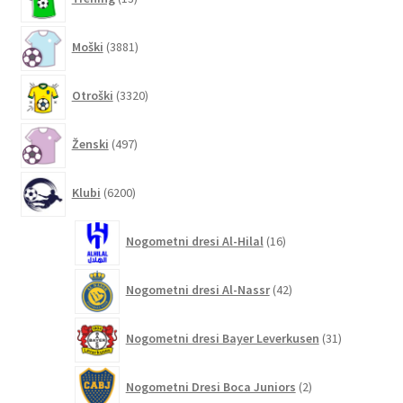
izdelkov
3881
Moški
3881
izdelkov
3320
Otroški
3320
izdelkov
497
Ženski
497
izdelkov
6200
Klubi
6200
izdelkov
16
Nogometni dresi Al-Hilal
16
izdelkov
42
Nogometni dresi Al-Nassr
42
izdelkov
31
Nogometni dresi Bayer Leverkusen
31
izdelkov
2
Nogometni Dresi Boca Juniors
2
izdelka