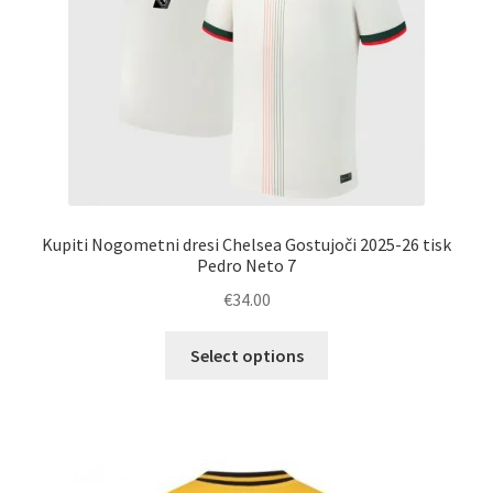
izdelka
Kupiti Nogometni dresi Chelsea Gostujoči 2025-26 tisk
Pedro Neto 7
€
34.00
Ta
Select options
izdelek
ima
več
različic.
Možnosti