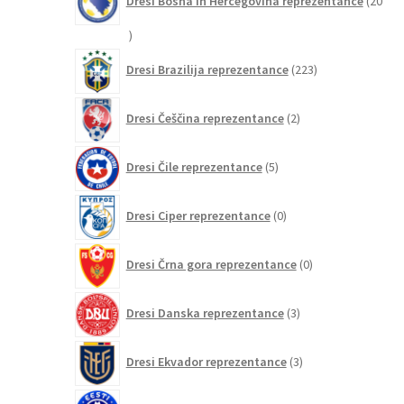
Dresi Bosna in Hercegovina reprezentance
20
20
izdelkov
223
Dresi Brazilija reprezentance
223
izdelkov
2
Dresi Češčina reprezentance
2
izdelka
5
Dresi Čile reprezentance
5
izdelkov
0
Dresi Ciper reprezentance
0
izdelkov
0
Dresi Črna gora reprezentance
0
izdelkov
3
Dresi Danska reprezentance
3
izdelki
3
Dresi Ekvador reprezentance
3
izdelki
0