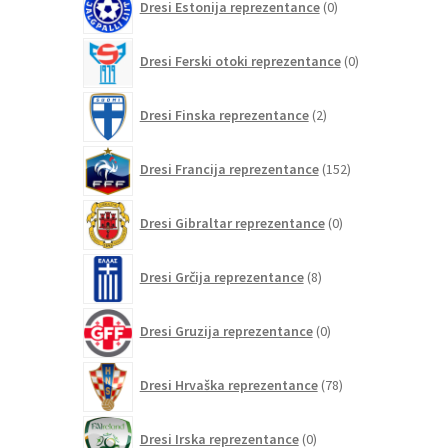
Dresi Estonija reprezentance
0
izdelkov
0
Dresi Ferski otoki reprezentance
0
izdelkov
2
Dresi Finska reprezentance
2
izdelka
152
Dresi Francija reprezentance
152
izdelkov
0
Dresi Gibraltar reprezentance
0
izdelkov
8
Dresi Grčija reprezentance
8
izdelkov
0
Dresi Gruzija reprezentance
0
izdelkov
78
Dresi Hrvaška reprezentance
78
izdelkov
0
Dresi Irska reprezentance
0
izdelkov