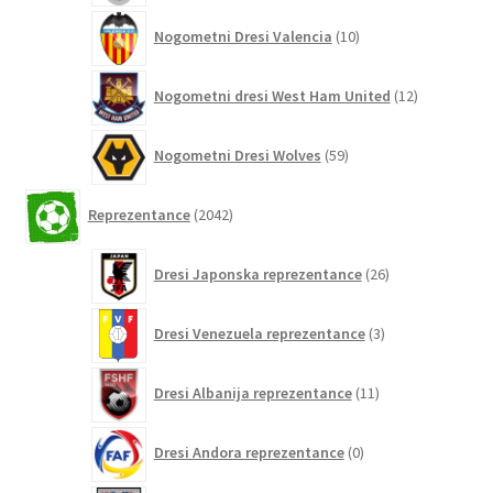
10
Nogometni Dresi Valencia
10
izdelkov
12
Nogometni dresi West Ham United
12
izdelkov
59
Nogometni Dresi Wolves
59
izdelkov
2042
Reprezentance
2042
izdelkov
26
Dresi Japonska reprezentance
26
izdelkov
3
Dresi Venezuela reprezentance
3
izdelki
11
Dresi Albanija reprezentance
11
izdelkov
0
Dresi Andora reprezentance
0
izdelkov