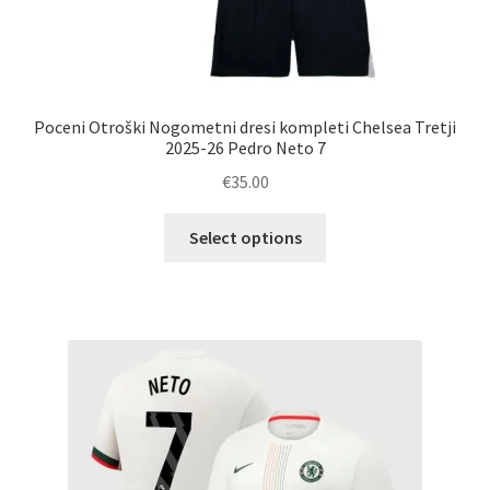
Poceni Otroški Nogometni dresi kompleti Chelsea Tretji
2025-26 Pedro Neto 7
€
35.00
Ta
Select options
izdelek
ima
več
različic.
Možnosti
lahko
izberete
na
strani