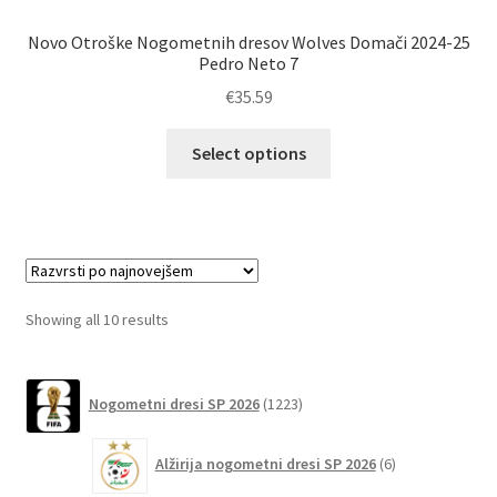
Novo Otroške Nogometnih dresov Wolves Domači 2024-25
Pedro Neto 7
€
35.59
Ta
Select options
izdelek
ima
več
različic.
Možnosti
lahko
Sorted
Showing all 10 results
izberete
by
na
latest
1223
strani
Nogometni dresi SP 2026
1223
izdelkov
izdelka
6
Alžirija nogometni dresi SP 2026
6
izdelkov