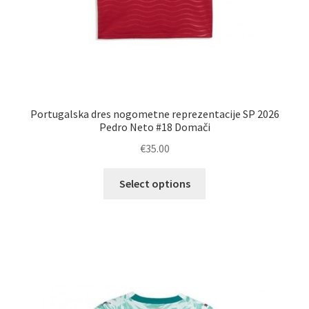
Portugalska dres nogometne reprezentacije SP 2026
Pedro Neto #18 Domači
€
35.00
Ta
Select options
izdelek
ima
več
različic.
Možnosti
lahko
izberete