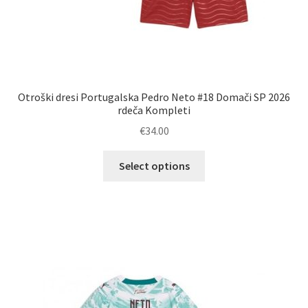
Otroški dresi Portugalska Pedro Neto #18 Domači SP 2026
rdeča Kompleti
€
34.00
Ta
Select options
izdelek
ima
več
različic.
Možnosti
lahko
izberete
na