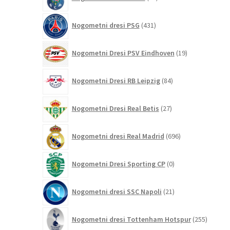
izdelkov
431
Nogometni dresi PSG
431
izdelkov
19
Nogometni Dresi PSV Eindhoven
19
izdelkov
84
Nogometni Dresi RB Leipzig
84
izdelkov
27
Nogometni Dresi Real Betis
27
izdelkov
696
Nogometni dresi Real Madrid
696
izdelkov
0
Nogometni Dresi Sporting CP
0
izdelkov
21
Nogometni dresi SSC Napoli
21
izdelkov
255
Nogometni dresi Tottenham Hotspur
255
izdelko