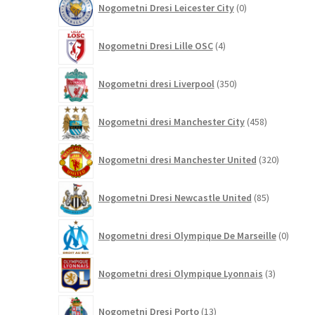
Nogometni Dresi Leicester City
0
izdelkov
4
Nogometni Dresi Lille OSC
4
izdelki
350
Nogometni dresi Liverpool
350
izdelkov
458
Nogometni dresi Manchester City
458
izdelkov
320
Nogometni dresi Manchester United
320
izdelkov
85
Nogometni Dresi Newcastle United
85
izdelkov
0
Nogometni dresi Olympique De Marseille
0
izdelk
3
Nogometni dresi Olympique Lyonnais
3
izdelki
13
Nogometni Dresi Porto
13