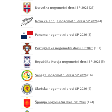
25
Norveška nogometni dresi SP 2026
25
izdelkov
4
Nova Zelandija nogometni dresi SP 2026
4
izdelki
3
Panama nogometni dresi SP 2026
3
izdelki
131
Portugalska nogometni dresi SP 2026
131
izdelko
5
Republika Koreja nogometni dresi SP 2026
5
izdel
16
Senegal nogometni dresi SP 2026
16
izdelkov
6
Škotska nogometni dresi SP 2026
6
izdelkov
124
Španija nogometni dresi SP 2026
124
izdelkov