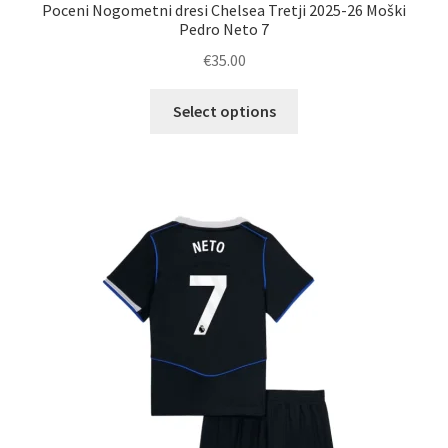
Poceni Nogometni dresi Chelsea Tretji 2025-26 Moški
Pedro Neto 7
€
35.00
Ta
Select options
izdelek
ima
več
različic.
Možnosti
lahko
izberete
na
strani
izdelka