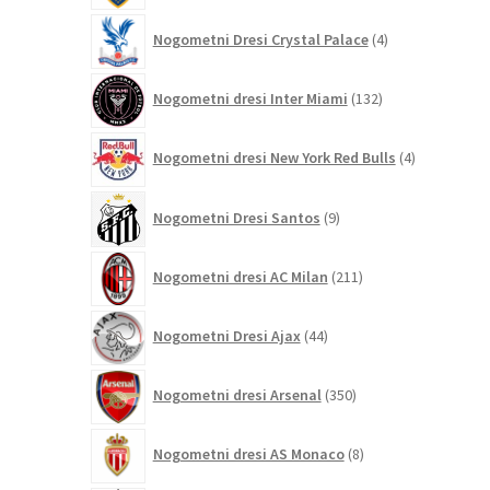
4
Nogometni Dresi Crystal Palace
4
izdelki
132
Nogometni dresi Inter Miami
132
izdelkov
4
Nogometni dresi New York Red Bulls
4
izdelki
9
Nogometni Dresi Santos
9
izdelkov
211
Nogometni dresi AC Milan
211
izdelkov
44
Nogometni Dresi Ajax
44
izdelkov
350
Nogometni dresi Arsenal
350
izdelkov
8
Nogometni dresi AS Monaco
8
izdelkov