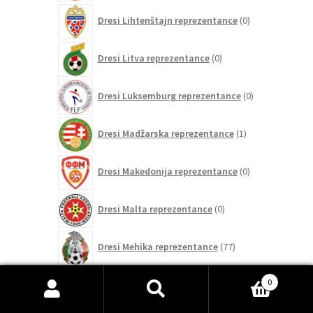
0
Dresi Lihtenštajn reprezentance
0
izdelkov
0
Dresi Litva reprezentance
0
izdelkov
0
Dresi Luksemburg reprezentance
0
izdelkov
1
Dresi Madžarska reprezentance
1
izdelek
0
Dresi Makedonija reprezentance
0
izdelkov
0
Dresi Malta reprezentance
0
izdelkov
77
Dresi Mehika reprezentance
77
izdelkov
0
0
Dresi Moldavijo reprezentance
0
izdelkov
Išči:
Iskanje
109