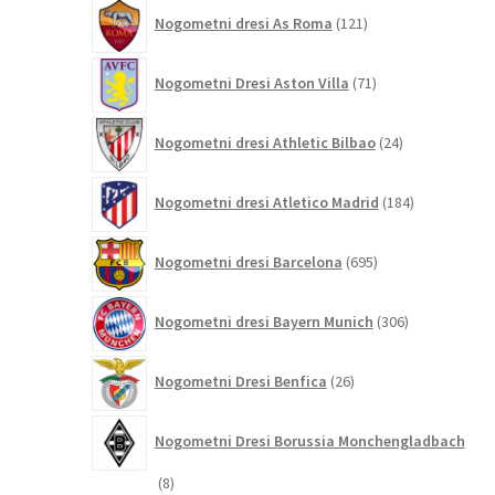
121
Nogometni dresi As Roma
121
izdelkov
71
Nogometni Dresi Aston Villa
71
izdelkov
24
Nogometni dresi Athletic Bilbao
24
izdelkov
184
Nogometni dresi Atletico Madrid
184
izdelkov
695
Nogometni dresi Barcelona
695
izdelkov
306
Nogometni dresi Bayern Munich
306
izdelkov
26
Nogometni Dresi Benfica
26
izdelkov
Nogometni Dresi Borussia Monchengladbach
8
8