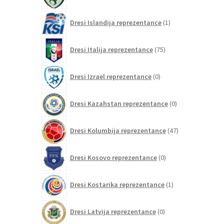
1
Dresi Islandija reprezentance
1
izdelek
75
Dresi Italija reprezentance
75
izdelkov
0
Dresi Izrael reprezentance
0
izdelkov
0
Dresi Kazahstan reprezentance
0
izdelkov
47
Dresi Kolumbija reprezentance
47
izdelkov
0
Dresi Kosovo reprezentance
0
izdelkov
1
Dresi Kostarika reprezentance
1
izdelek
0
Dresi Latvija reprezentance
0
izdelkov