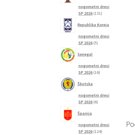
nogometni dresi
131
SP 2026
131
izdelkov
Republika Koreja
nogometni dresi
5
SP 2026
5
izdelkov
Senegal
nogometni dresi
16
SP 2026
16
izdelkov
Škotska
nogometni dresi
6
SP 2026
6
izdelkov
Španija
Po
nogometni dresi
124
SP 2026
124