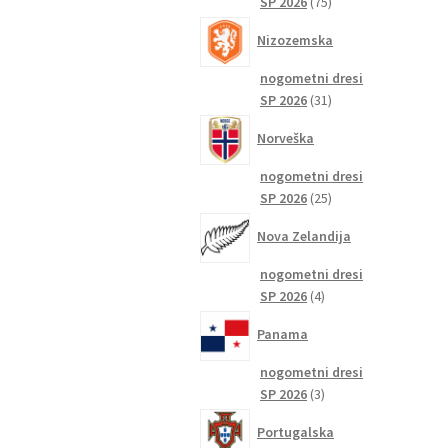
75
SP 2026
75
izdelkov
Nizozemska
nogometni dresi
31
SP 2026
31
izdelkov
Norveška
nogometni dresi
25
SP 2026
25
izdelkov
Nova Zelandija
nogometni dresi
4
SP 2026
4
izdelki
Panama
nogometni dresi
3
SP 2026
3
izdelki
Portugalska