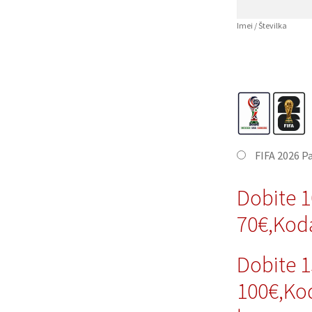
Imei / Številka
FIFA 2026 P
Dobite 
70€,Kod
Dobite 
100€,Ko