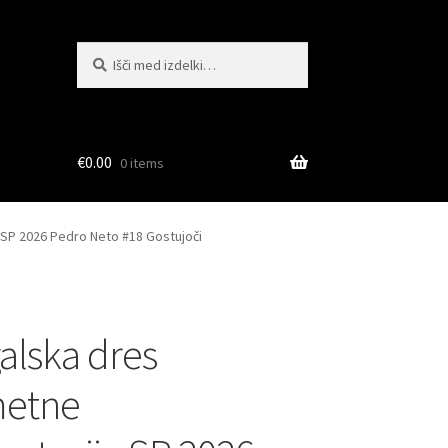
Išči:
Iskanje
€
0.00
0 items
SP 2026 Pedro Neto #18 Gostujoči
alska dres
etne