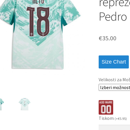
reprez
Pedro 
€
35.00
Size Chart
Velikosti za Mo
Tiskom
(
+
€
5.95
)