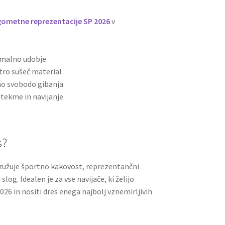
gometne reprezentacije SP 2026
v
8
imalno udobje
tro sušeč material
no svobodo gibanja
 tekme in navijanje
s?
družuje športno kakovost, reprezentančni
g. Idealen je za vse navijače, ki želijo
26 in nositi dres enega najbolj vznemirljivih