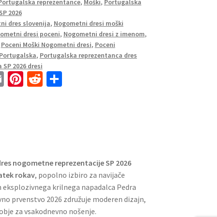
 Portugalska reprezentance
,
Moški
,
Portugalska
SP 2026
i dres slovenija
,
Nogometni dresi moški
ometni dresi poceni
,
Nogometni dresi z imenom
,
,
Poceni Moški Nogometni dresi
,
Poceni
 Portugalska
,
Portugalska reprezentanca dres
 SP 2026 dresi
E
Pi
R
S
m
nt
e
h
ai
er
d
ar
l
es
di
e
t
t
dres nogometne reprezentacije SP 2026
atek rokav
, popolno izbiro za navijače
n eksplozivnega krilnega napadalca Pedra
ovno prvenstvo 2026 združuje moderen dizajn,
obje za vsakodnevno nošenje.