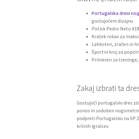
Portugalska dresi no
gostujočem dizajnu
Potisk Pedro Neto #1
Kratek rokav za maks
Lahkoten, zračen in hi
Športni kroj za popol
Primeren za treninge,
Zakaj izbrati ta dre
Gostujoči portugalski dres z
ponos in sodoben nogometni slo
podpreti Portugalsko na SP 20
krilnih igralcev.