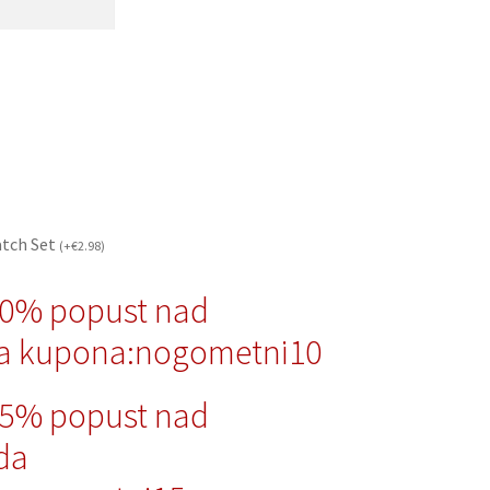
atch Set
(
+
€
2.98
)
10% popust nad
a kupona:nogometni10
15% popust nad
da