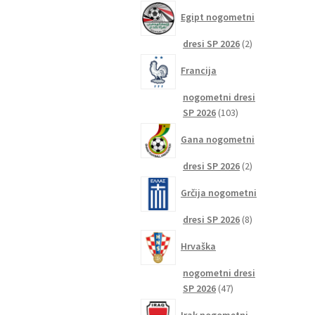
izdelkov
Egipt nogometni
2
dresi SP 2026
2
izdelka
Francija
nogometni dresi
103
SP 2026
103
izdelki
Gana nogometni
2
dresi SP 2026
2
izdelka
Grčija nogometni
8
dresi SP 2026
8
izdelkov
Hrvaška
nogometni dresi
47
SP 2026
47
izdelkov