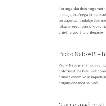
Portugalska dres nogometne
lahkega, zračnega in hitro su
ter zagotavlja udobje tudi me
rokav in ergonomski kroj om
prijetno športno prileganje.
Pedro Neto #18 – hi
Pedro Neto je znan po svoji iz
priložnosti na krilu. Kot p
prinaša dinamiko in napadalno
priljubljena med navijači.
Glavne značilnosti