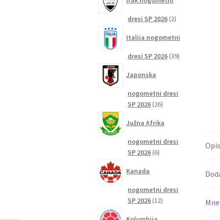
Irak nogometni
2
dresi SP 2026
2
izdelka
Italija nogometni
39
dresi SP 2026
39
izdelkov
Japonska
nogometni dresi
26
SP 2026
26
izdelkov
Južna Afrika
nogometni dresi
Opi
6
SP 2026
6
izdelkov
Kanada
Dod
nogometni dresi
12
SP 2026
12
Mnen
izdelkov
Kolumbija