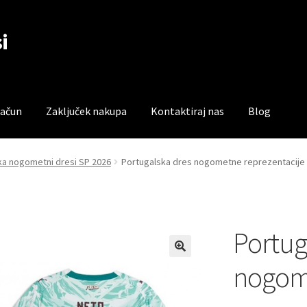
i
račun
Zaključek nakupa
Kontaktiraj nas
Blog
čun
Trgovina
Zaključek nakupa
ka nogometni dresi SP 2026
Portugalska dres nogometne reprezentacije 
Portug
nogom