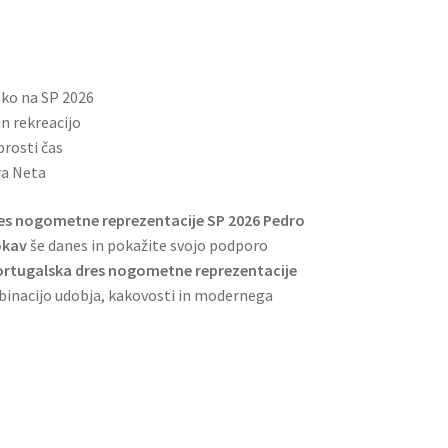
sko na SP 2026
n rekreacijo
prosti čas
ra Neta
es nogometne reprezentacije SP 2026 Pedro
okav
še danes in pokažite svojo podporo
ortugalska dres nogometne reprezentacije
nacijo udobja, kakovosti in modernega