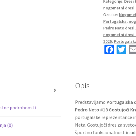
Kategorije:
Dresi
2026
nogometni dresi 
Pedro
Oznake:
Nogometn
Neto
Portugalska
,
nog
#18
Pedro Neto dresi
Gostujoči
nogometni dresi
količina
2026
,
Portugalska
Fa
T
ce
wi
b
tt
o
er
Opis
o
s
k
Predstavljamo
Portugalska 
atne podrobnosti
Pedro Neto #18 Gostujoči Kr
portugalske reprezentance i
Neta. Gostujoči dres za svet
ja (0)
športno funkcionalnost in ud