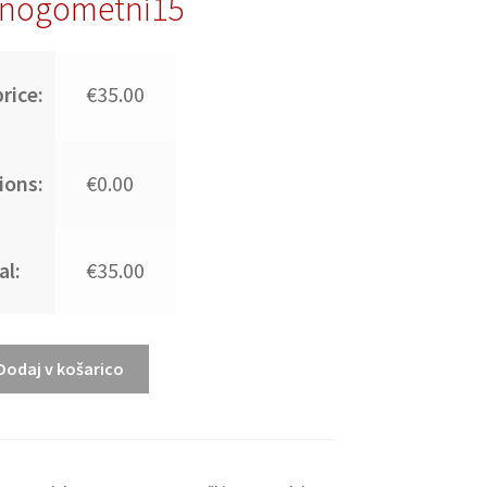
nogometni15
rice:
€35.00
ions:
€0.00
al:
€35.00
Dodaj v košarico