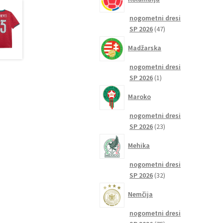
nogometni dresi
47
SP 2026
47
izdelkov
Madžarska
nogometni dresi
1
SP 2026
1
izdelek
Maroko
nogometni dresi
23
SP 2026
23
izdelkov
Mehika
nogometni dresi
32
SP 2026
32
izdelkov
Nemčija
nogometni dresi