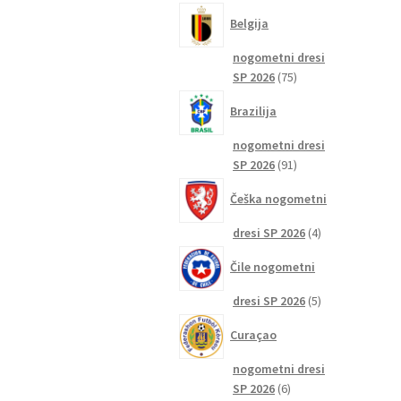
izdelkov
Belgija
nogometni dresi
75
SP 2026
75
izdelkov
Brazilija
nogometni dresi
91
SP 2026
91
izdelkov
Češka nogometni
4
dresi SP 2026
4
izdelki
Čile nogometni
5
dresi SP 2026
5
izdelkov
Curaçao
nogometni dresi
6
SP 2026
6