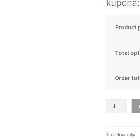
kupona:
Product p
Total opt
Order tot
Portugalska
dres
nogometne
reprezentacije
SP
Šifra:
Ni na voljo