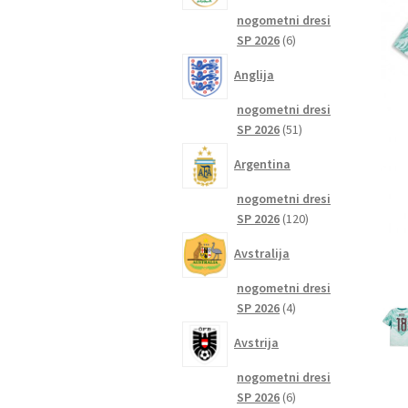
nogometni dresi
6
SP 2026
6
izdelkov
Anglija
nogometni dresi
51
SP 2026
51
izdelkov
Argentina
nogometni dresi
120
SP 2026
120
izdelkov
Avstralija
nogometni dresi
4
SP 2026
4
izdelki
Avstrija
nogometni dresi
6
SP 2026
6