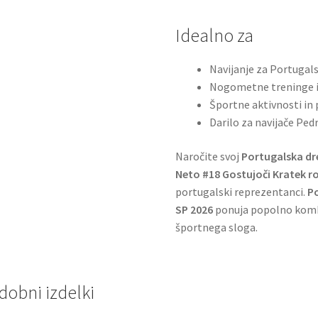
Idealno za
Navijanje za Portugal
Nogometne treninge i
Športne aktivnosti in 
Darilo za navijače Ped
Naročite svoj
Portugalska dr
Neto #18 Gostujoči Kratek r
portugalski reprezentanci.
P
SP 2026
ponuja popolno kombi
športnega sloga.
dobni izdelki