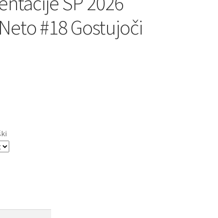
entacije SP 2026
Neto #18 Gostujoči
ški