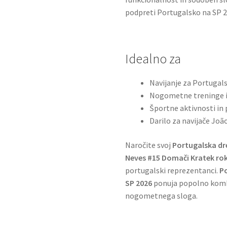
podpreti Portugalsko na SP 20
Idealno za
Navijanje za Portugal
Nogometne treninge i
Športne aktivnosti in 
Darilo za navijače Joã
Naročite svoj
Portugalska dr
Neves #15 Domači Kratek ro
portugalski reprezentanci.
P
SP 2026
ponuja popolno kombi
nogometnega sloga.