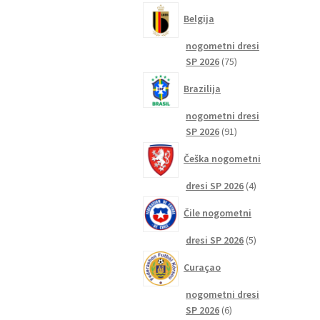
izdelkov
Belgija
nogometni dresi
75
SP 2026
75
izdelkov
Brazilija
nogometni dresi
91
SP 2026
91
izdelkov
Češka nogometni
4
dresi SP 2026
4
izdelki
Čile nogometni
5
dresi SP 2026
5
izdelkov
Curaçao
nogometni dresi
6
SP 2026
6