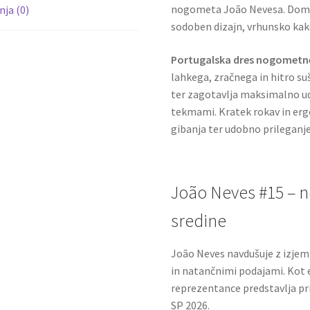
nogometa João Nevesa. Domač
ja (0)
sodoben dizajn, vrhunsko kak
Portugalska dres nogometne
lahkega, zračnega in hitro su
ter zagotavlja maksimalno ud
tekmami. Kratek rokav in e
gibanja ter udobno prileganje
João Neves #15 – n
sredine
João Neves navdušuje z izjem
in natančnimi podajami. Kot 
reprezentance predstavlja pri
SP 2026.