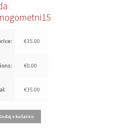
da
nogometni15
rice:
€35.00
ions:
€0.00
al:
€35.00
Dodaj v košarico