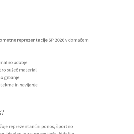
ometne reprezentacije SP 2026
v domačem
5
imalno udobje
tro sušeč material
no gibanje
 tekme in navijanje
s?
užuje reprezentančni ponos, športno
. Idealen je za vse navijače, ki želijo