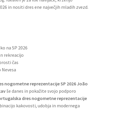
26 in nositi dres ene največjih mladih zvezd.
sko na SP 2026
n rekreacijo
prosti čas
o Nevesa
es nogometne reprezentacije SP 2026 João
kav
še danes in pokažite svojo podporo
ortugalska dres nogometne reprezentacije
nacijo kakovosti, udobja in modernega