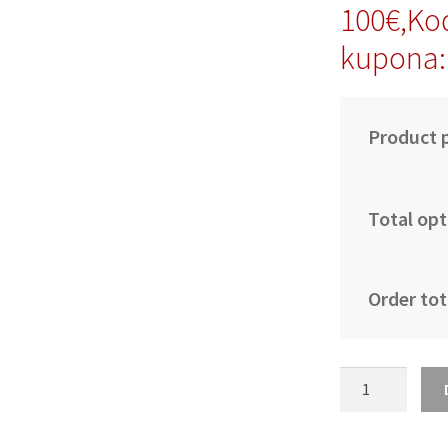
100€,Ko
kupona:
Product p
Total opt
Order tot
Portugalska
dres
nogometne