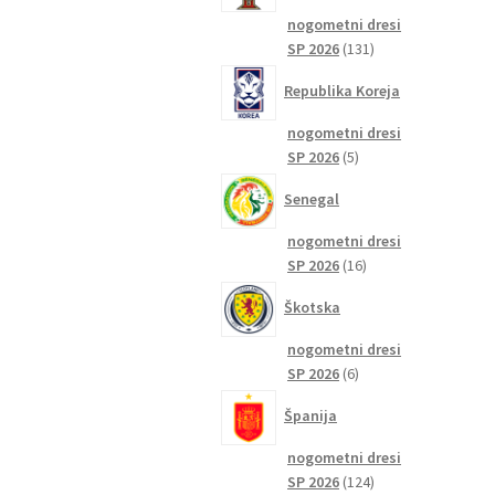
nogometni dresi
131
SP 2026
131
izdelkov
Republika Koreja
nogometni dresi
5
SP 2026
5
izdelkov
Senegal
nogometni dresi
16
SP 2026
16
izdelkov
Škotska
nogometni dresi
6
SP 2026
6
izdelkov
Španija
nogometni dresi
124
SP 2026
124