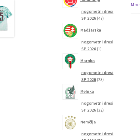
Mnen
nogometni dresi
47
SP 2026
47
izdelkov
Madžarska
nogometni dresi
1
SP 2026
1
izdelek
Maroko
nogometni dresi
23
SP 2026
23
izdelkov
Mehika
nogometni dresi
32
SP 2026
32
izdelkov
Nemčija
nogometni dresi