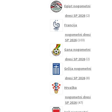
izdelkov
Egipt nogometni
2
dresi SP 2026
2
izdelka
Francija
nogometni dresi
103
SP 2026
103
izdelki
Gana nogometni
2
dresi SP 2026
2
izdelka
Grčija nogometni
8
dresi SP 2026
8
izdelkov
Hrvaška
nogometni dresi
47
SP 2026
47
izdelkov