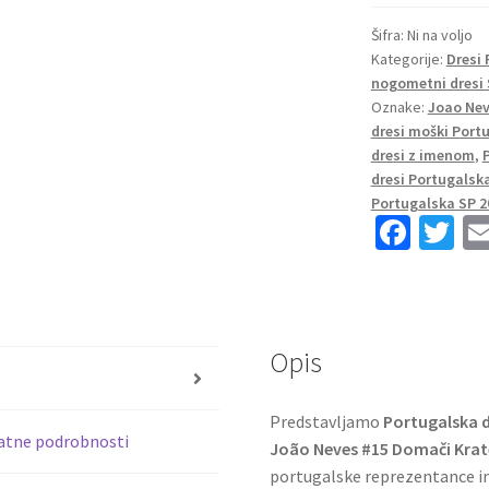
reprezentacije
SP
Šifra:
Ni na voljo
Kategorije:
Dresi
2026
nogometni dresi 
Joao
Oznake:
Joao Nev
Neves
dresi moški Port
#15
dresi z imenom
,
Domači
dresi Portugalsk
Kratek
Portugalska SP 2
Fa
T
rokav
količina
ce
wi
b
tt
o
er
Opis
o
s
k
Predstavljamo
Portugalska 
atne podrobnosti
João Neves #15 Domači Krat
portugalske reprezentance in