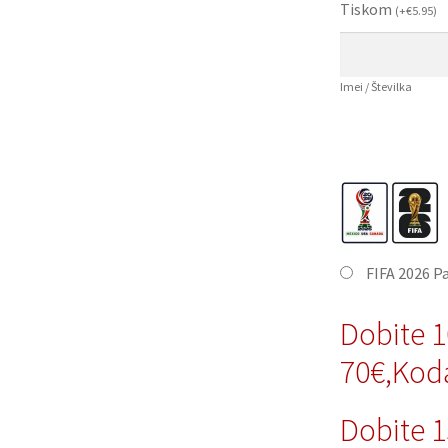
Tiskom
(
+
€
5.95
)
Imei / Številka
FIFA 2026 P
Dobite 
70€,Kod
Dobite 