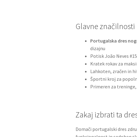
Glavne značilnosti
Portugalska dres nog
dizajnu
Potisk João Neves #1
Kratek rokav za maks
Lahkoten, zračen in hi
Športni kroj za popol
Primeren za treninge,
Zakaj izbrati ta dre
Domači portugalski dres zdr
funkcionalnost in sodoben slog