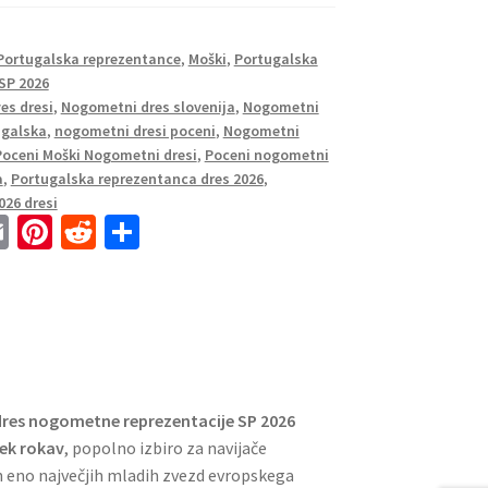
 Portugalska reprezentance
,
Moški
,
Portugalska
SP 2026
es dresi
,
Nogometni dres slovenija
,
Nogometni
ugalska
,
nogometni dresi poceni
,
Nogometni
Poceni Moški Nogometni dresi
,
Poceni nogometni
a
,
Portugalska reprezentanca dres 2026
,
026 dresi
E
Pi
R
S
m
nt
e
h
ai
er
d
ar
l
es
di
e
t
t
dres nogometne reprezentacije SP 2026
ek rokav
, popolno izbiro za navijače
 eno največjih mladih zvezd evropskega