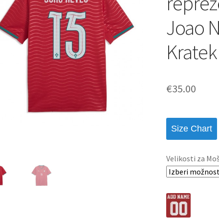
reprez
Joao N
Kratek
€
35.00
Size Chart
Velikosti za Mo