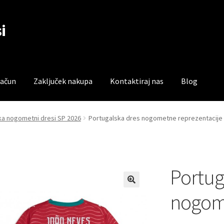
i
račun
Zaključek nakupa
Kontaktiraj nas
Blog
čun
Trgovina
Zaključek nakupa
ka nogometni dresi SP 2026
Portugalska dres nogometne reprezentacije 
Portug
nogom