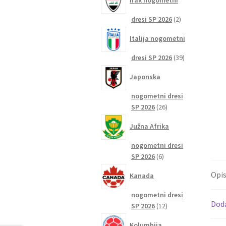
Irak nogometni
2
dresi SP 2026
2
izdelka
Italija nogometni
39
dresi SP 2026
39
izdelkov
Japonska
nogometni dresi
26
SP 2026
26
izdelkov
Južna Afrika
nogometni dresi
6
SP 2026
6
izdelkov
Opi
Kanada
nogometni dresi
Dod
12
SP 2026
12
izdelkov
Kolumbija