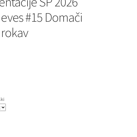
entacije SP 2026
eves #15 Domači
 rokav
ški