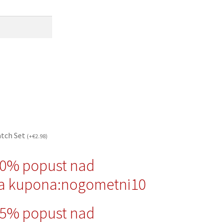
atch Set
(
+
€
2.98
)
10% popust nad
a kupona:nogometni10
15% popust nad