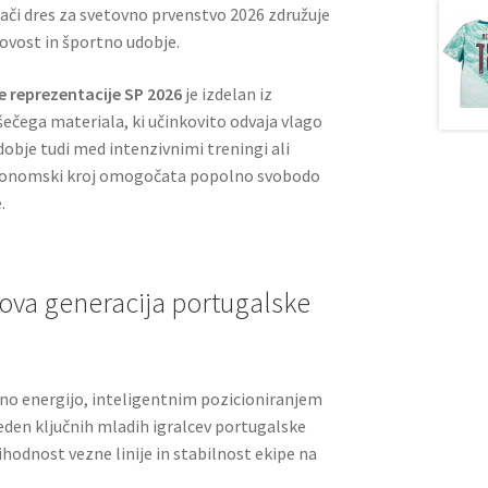
i dres za svetovno prvenstvo 2026 združuje
ovost in športno udobje.
 reprezentacije SP 2026
je izdelan iz
šečega materiala, ki učinkovito odvaja vlago
obje tudi med intenzivnimi treningi ali
rgonomski kroj omogočata popolno svobodo
.
ova generacija portugalske
no energijo, inteligentnim pozicioniranjem
eden ključnih mladih igralcev portugalske
hodnost vezne linije in stabilnost ekipe na