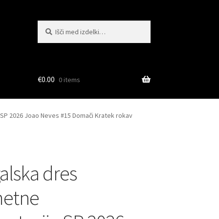
Išči:
Iskanje
€
0.00
0 items
SP 2026 Joao Neves #15 Domači Kratek rokav
alska dres
etne