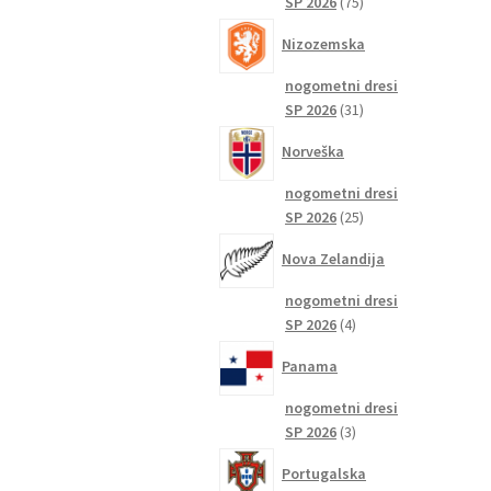
75
SP 2026
75
izdelkov
Nizozemska
nogometni dresi
31
SP 2026
31
izdelkov
Norveška
nogometni dresi
25
SP 2026
25
izdelkov
Nova Zelandija
nogometni dresi
4
SP 2026
4
izdelki
Panama
nogometni dresi
3
SP 2026
3
izdelki
Portugalska