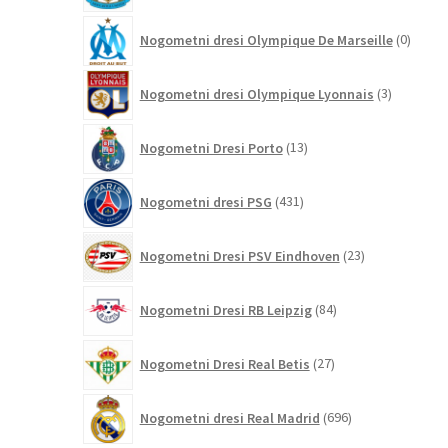
0
Nogometni dresi Olympique De Marseille
0
izdelk
3
Nogometni dresi Olympique Lyonnais
3
izdelki
13
Nogometni Dresi Porto
13
izdelkov
431
Nogometni dresi PSG
431
izdelkov
23
Nogometni Dresi PSV Eindhoven
23
izdelkov
84
Nogometni Dresi RB Leipzig
84
izdelkov
27
Nogometni Dresi Real Betis
27
izdelkov
696
Nogometni dresi Real Madrid
696
izdelkov