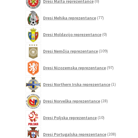
Dresi Malta reprezentance
0
izdelkov
77
Dresi Mehika reprezentance
77
izdelkov
0
Dresi Moldavijo reprezentance
0
izdelkov
109
Dresi Nemčija reprezentance
109
izdelkov
97
Dresi Nizozemska reprezentance
97
izdelkov
1
Dresi Northern Irska reprezentance
1
izdelek
28
Dresi Norveška reprezentance
28
izdelkov
10
Dresi Poljska reprezentance
10
izdelkov
208
Dresi Portugalska reprezentance
208
izdelkov