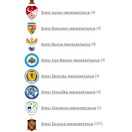
4
Dresi puran reprezentance
4
izdelki
0
Dresi Romuniji reprezentance
0
izdelkov
0
Dresi Rusija reprezentance
0
izdelkov
0
Dresi San Marino reprezentance
0
izdelkov
3
Dresi Škotska reprezentance
3
izdelki
0
Dresi Slovaška reprezentance
0
izdelkov
2
Dresi Slovenija reprezentance
2
izdelka
197
Dresi Španija reprezentance
197
izdelkov