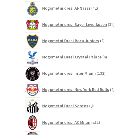
42
Nogometni dresi Al-Nassr
42
izdelkov
31
Nogometni dresi Bayer Leverkusen
31
izdelkov
2
Nogometni Dresi Boca Juniors
2
izdelka
4
Nogometni Dresi Crystal Palace
4
izdelki
132
Nogometni dresi Inter Miami
132
izdelkov
4
Nogometni dresi New York Red Bulls
4
izdelki
9
Nogometni Dresi Santos
9
izdelkov
211
Nogometni dresi AC Milan
211
izdelkov
44