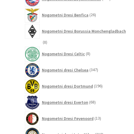
izdelkov
26
Nogometni Dresi Benfica
26
izdelkov
Nogometni Dresi Borussia Monchengladbach
8
8
izdelkov
8
Nogometni Dresi Celtic
8
izdelkov
347
Nogometni dresi Chelsea
347
izdelkov
196
Nogometni dresi Dortmund
196
izdelkov
68
Nogometni dresi Everton
68
izdelkov
13
Nogometni Dresi Feyenoord
13
izdelkov
219