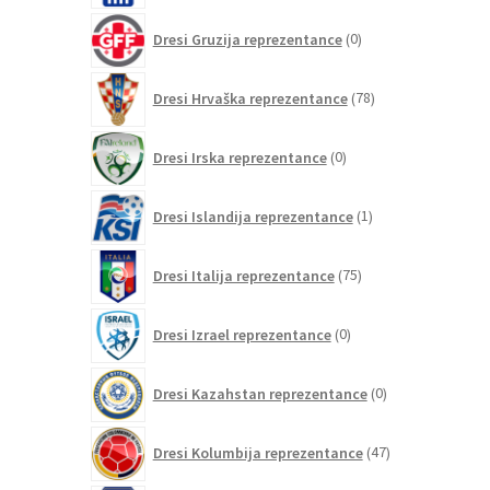
0
Dresi Gruzija reprezentance
0
izdelkov
78
Dresi Hrvaška reprezentance
78
izdelkov
0
Dresi Irska reprezentance
0
izdelkov
1
Dresi Islandija reprezentance
1
izdelek
75
Dresi Italija reprezentance
75
izdelkov
0
Dresi Izrael reprezentance
0
izdelkov
0
Dresi Kazahstan reprezentance
0
izdelkov
47
Dresi Kolumbija reprezentance
47
izdelkov