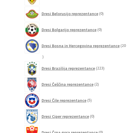
izdelkov
0
Dresi Belorusijo reprezentance
0
izdelkov
0
Dresi Bolgarijo reprezentance
0
izdelkov
Dresi Bosna in Hercegovina reprezentance
20
20
izdelkov
223
Dresi Brazilija reprezentance
223
izdelkov
2
Dresi Češčina reprezentance
2
izdelka
5
Dresi Čile reprezentance
5
izdelkov
0
Dresi Ciper reprezentance
0
izdelkov
0
Dresi Črna gora reprezentance
0