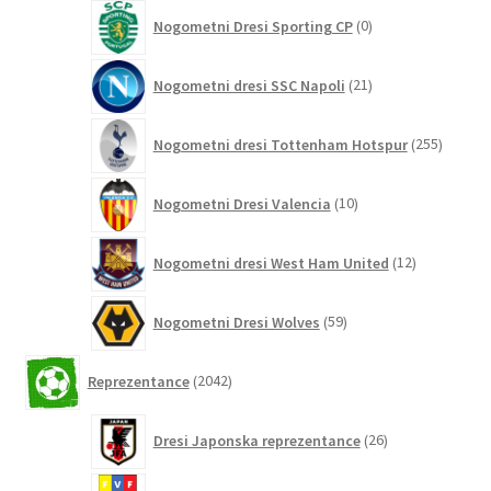
0
Nogometni Dresi Sporting CP
0
izdelkov
21
Nogometni dresi SSC Napoli
21
izdelkov
255
Nogometni dresi Tottenham Hotspur
255
izdelko
10
Nogometni Dresi Valencia
10
izdelkov
12
Nogometni dresi West Ham United
12
izdelkov
59
Nogometni Dresi Wolves
59
izdelkov
2042
Reprezentance
2042
izdelkov
26
Dresi Japonska reprezentance
26
izdelkov
3