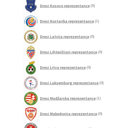
0
Dresi Kosovo reprezentance
0
izdelkov
1
Dresi Kostarika reprezentance
1
izdelek
0
Dresi Latvija reprezentance
0
izdelkov
0
Dresi Lihtenštajn reprezentance
0
izdelkov
0
Dresi Litva reprezentance
0
izdelkov
0
Dresi Luksemburg reprezentance
0
izdelkov
1
Dresi Madžarska reprezentance
1
izdelek
0
Dresi Makedonija reprezentance
0
izdelkov
0