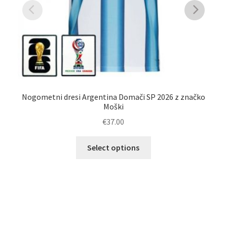
Nogometni dresi Argentina Domači SP 2026 z značko
Moški
€
37.00
Ta
Select options
izdelek
ima
več
različic.
Možnosti
lahko