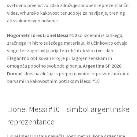
svetovno prvenstvo 2026 združuje sodoben reprezentančni
videz, vrhunsko kakovost ter udobje za navijanje, trening
ali vsakodnevno nošenje.
Nogometni dres Lionel Messi #10
so izdelani iz lahkega,
zračnega in hitro sušečega materiala, ki učinkovito odvaja
vlago ter zagotavlja prijeten občutek skozi ves dan.
Elegantno oblikovan kroj je prilagojen ženskam in
omogoča popolno svobodo gibanja.
Argentina SP 2026
Domači
dres navdušuje s prepoznavnimi reprezentančnimi
barvami in kakovostnim potiskom Messi #10.
Lionel Messi #10 – simbol argentinske
reprezentance
Lionel Messi ostaja največja nogometna ikona Argentine.