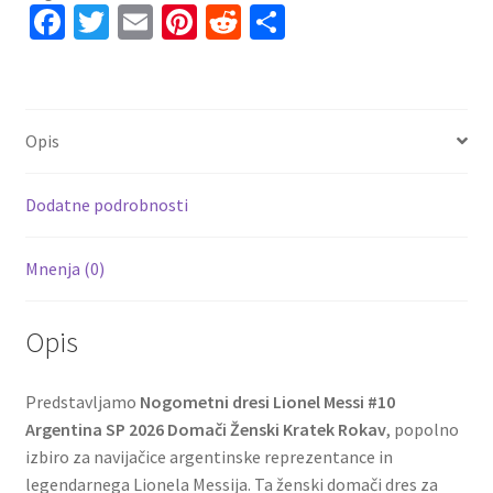
Fa
T
E
Pi
R
S
ce
wi
m
nt
e
h
b
tt
ai
er
d
ar
o
er
l
es
di
e
Opis
o
t
t
k
Dodatne podrobnosti
Mnenja (0)
Opis
Predstavljamo
Nogometni dresi Lionel Messi #10
Argentina SP 2026 Domači Ženski Kratek Rokav
, popolno
izbiro za navijačice argentinske reprezentance in
legendarnega Lionela Messija. Ta ženski domači dres za