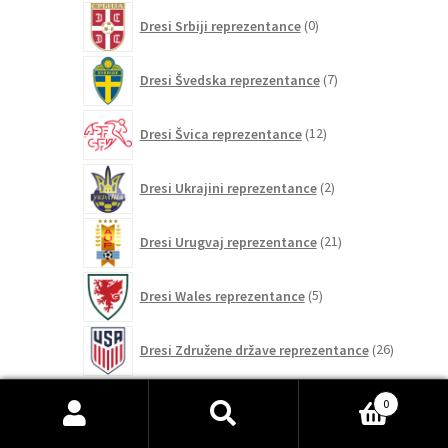
0
Dresi Srbiji reprezentance
0
izdelkov
7
Dresi Švedska reprezentance
7
izdelkov
12
Dresi Švica reprezentance
12
izdelkov
2
Dresi Ukrajini reprezentance
2
izdelka
21
Dresi Urugvaj reprezentance
21
izdelkov
5
Dresi Wales reprezentance
5
izdelkov
26
Dresi Združene države reprezentance
26
izdelkov
0
Išči:
Iskanje