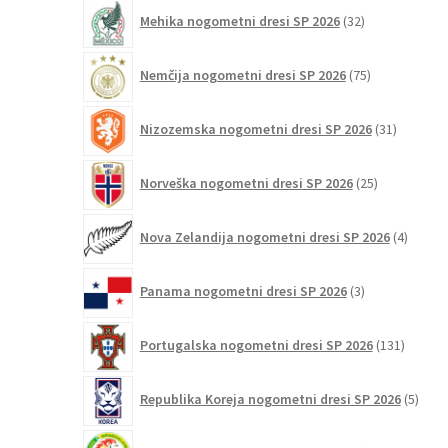
32
Mehika nogometni dresi SP 2026
32
izdelkov
75
Nemčija nogometni dresi SP 2026
75
izdelkov
31
Nizozemska nogometni dresi SP 2026
31
izdelkov
25
Norveška nogometni dresi SP 2026
25
izdelkov
4
Nova Zelandija nogometni dresi SP 2026
4
izdelki
3
Panama nogometni dresi SP 2026
3
izdelki
131
Portugalska nogometni dresi SP 2026
131
izdelko
5
Republika Koreja nogometni dresi SP 2026
5
izdel
16