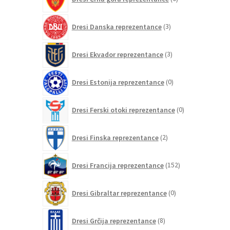
izdelkov
3
Dresi Danska reprezentance
3
izdelki
3
Dresi Ekvador reprezentance
3
izdelki
0
Dresi Estonija reprezentance
0
izdelkov
0
Dresi Ferski otoki reprezentance
0
izdelkov
2
Dresi Finska reprezentance
2
izdelka
152
Dresi Francija reprezentance
152
izdelkov
0
Dresi Gibraltar reprezentance
0
izdelkov
8
Dresi Grčija reprezentance
8
izdelkov