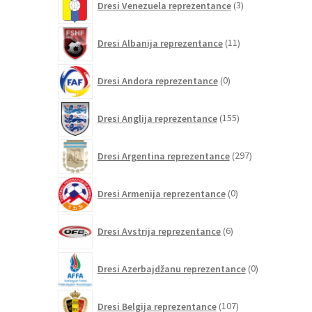
Dresi Venezuela reprezentance
3
izdelki
11
Dresi Albanija reprezentance
11
izdelkov
0
Dresi Andora reprezentance
0
izdelkov
155
Dresi Anglija reprezentance
155
izdelkov
297
Dresi Argentina reprezentance
297
izdelkov
0
Dresi Armenija reprezentance
0
izdelkov
6
Dresi Avstrija reprezentance
6
izdelkov
0
Dresi Azerbajdžanu reprezentance
0
izdelkov
107
Dresi Belgija reprezentance
107