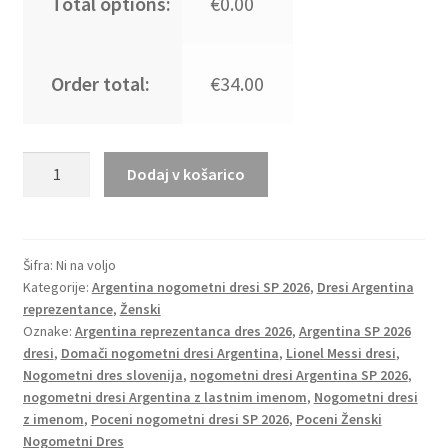
Total options:
€0.00
Order total:
€34.00
Nogometni
Dodaj v košarico
dresi
Lionel
Messi
#10
Šifra:
Ni na voljo
Kategorije:
Argentina nogometni dresi SP 2026
,
Dresi Argentina
Argentina
reprezentance
,
Ženski
SP
Oznake:
Argentina reprezentanca dres 2026
,
Argentina SP 2026
2026
dresi
,
Domači nogometni dresi Argentina
,
Lionel Messi dresi
,
Domači
Nogometni dres slovenija
,
nogometni dresi Argentina SP 2026
,
Ženski
nogometni dresi Argentina z lastnim imenom
,
Nogometni dresi
količina
z imenom
,
Poceni nogometni dresi SP 2026
,
Poceni Ženski
Nogometni Dres