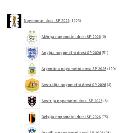
izberete
na
1223
strani
Nogometni dresi SP 2026
1223
izdelkov
izdelka
6
Alžirija nogometni dresi SP 2026
6
izdelkov
51
Anglija nogometni dresi SP 2026
51
izdelkov
120
Argentina nogometni dresi SP 2026
120
izdelkov
4
Avstralija nogometni dresi SP 2026
4
izdelki
6
Avstrija nogometni dresi SP 2026
6
izdelkov
75
Belgija nogometni dresi SP 2026
75
izdelkov
91
Brazilija nogometni dresi SP 2026
91