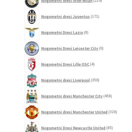
Nogometni dresi Inter Milan
219
izdelkov
171
Nogometni dresi Juventus
171
izdelkov
8
Nogometni Dresi Lazio
8
izdelkov
0
Nogometni Dresi Leicester City
0
izdelkov
4
Nogometni Dresi Lille OSC
4
izdelki
350
Nogometni dresi Liverpool
350
izdelkov
458
Nogometni dresi Manchester City
458
izdelkov
320
Nogometni dresi Manchester United
320
izdelkov
85
Nogometni Dresi Newcastle United
85
izdelkov