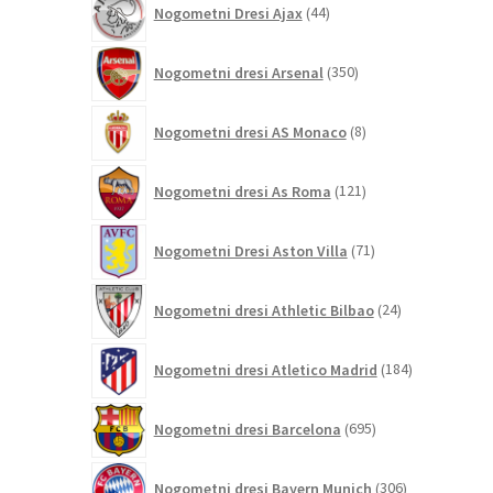
Nogometni Dresi Ajax
44
izdelkov
350
Nogometni dresi Arsenal
350
izdelkov
8
Nogometni dresi AS Monaco
8
izdelkov
121
Nogometni dresi As Roma
121
izdelkov
71
Nogometni Dresi Aston Villa
71
izdelkov
24
Nogometni dresi Athletic Bilbao
24
izdelkov
184
Nogometni dresi Atletico Madrid
184
izdelkov
695
Nogometni dresi Barcelona
695
izdelkov
306
Nogometni dresi Bayern Munich
306