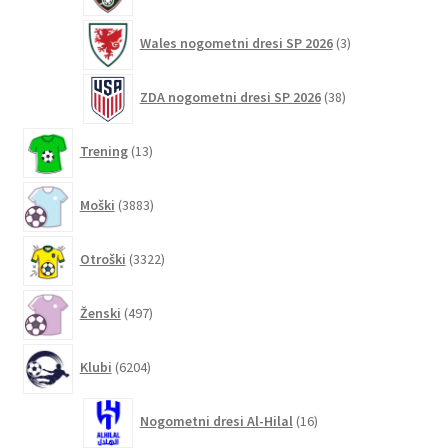
3
Wales nogometni dresi SP 2026
3
izdelki
38
ZDA nogometni dresi SP 2026
38
izdelkov
13
Trening
13
izdelkov
3883
Moški
3883
izdelkov
3322
Otroški
3322
izdelkov
497
Ženski
497
izdelkov
6204
Klubi
6204
izdelki
16
Nogometni dresi Al-Hilal
16
izdelkov