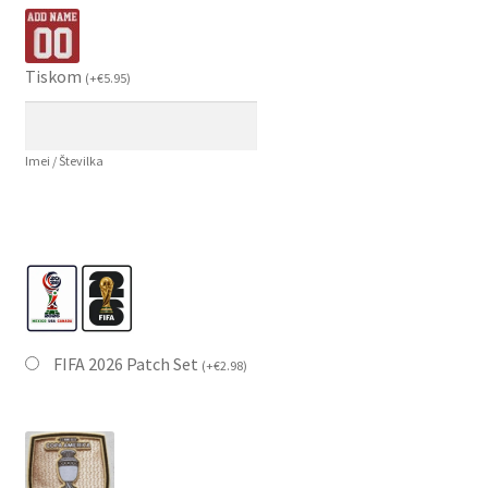
Tiskom
(
+
€
5.95
)
Imei / Številka
FIFA 2026 Patch Set
(
+
€
2.98
)