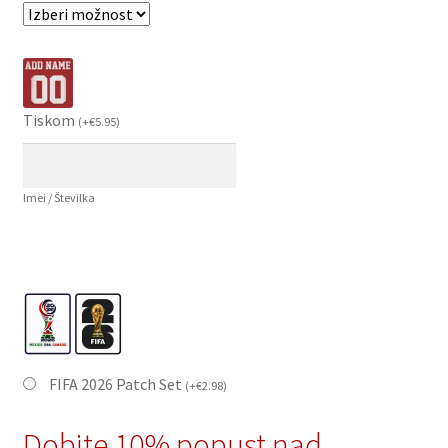
Tiskom
(
+
€
5.95
)
Imei / Številka
FIFA 2026 Patch Set
(
+
€
2.98
)
Dobite 10% popust nad