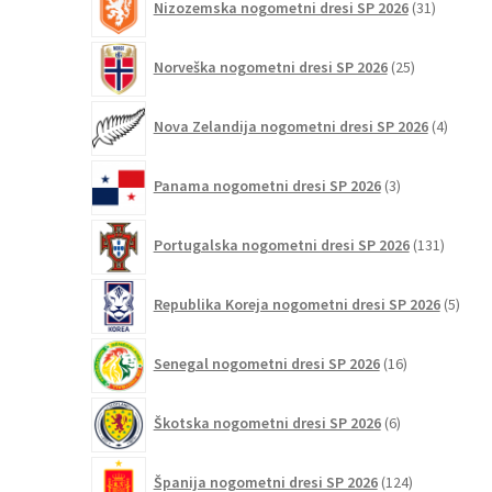
Nizozemska nogometni dresi SP 2026
31
izdelkov
25
Norveška nogometni dresi SP 2026
25
izdelkov
4
Nova Zelandija nogometni dresi SP 2026
4
izdelki
3
Panama nogometni dresi SP 2026
3
izdelki
131
Portugalska nogometni dresi SP 2026
131
izdelko
5
Republika Koreja nogometni dresi SP 2026
5
izdel
16
Senegal nogometni dresi SP 2026
16
izdelkov
6
Škotska nogometni dresi SP 2026
6
izdelkov
124
Španija nogometni dresi SP 2026
124
izdelkov