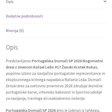
Opis
o
t
t
k
Dodatne podrobnosti
Mnenja (0)
Opis
Predstavljamo
Portugalska Domači SP 2026 Nogometni
dresi z imenom Rafael Leão #17 Ženski Kratek Rokav
,
popolno izbiro za navijačice portugalske reprezentance in
eksplozivnega krilnega napadalca Rafaela Leãa. Domači
ženski dres za svetovno prvenstvo 2026 združuje ikonične
portugalske barve, vrhunsko kakovost in športno udobje
za navijanje, treninge ali vsakodnevno nošenje.
Portugalska Domači SP 2026
dres je izdelan iz lahkega,