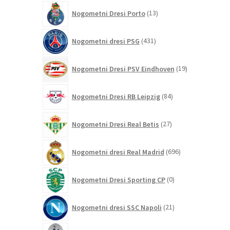
13
Nogometni Dresi Porto
13
izdelkov
431
Nogometni dresi PSG
431
izdelkov
19
Nogometni Dresi PSV Eindhoven
19
izdelkov
84
Nogometni Dresi RB Leipzig
84
izdelkov
27
Nogometni Dresi Real Betis
27
izdelkov
696
Nogometni dresi Real Madrid
696
izdelkov
0
Nogometni Dresi Sporting CP
0
izdelkov
21
Nogometni dresi SSC Napoli
21
izdelkov
255