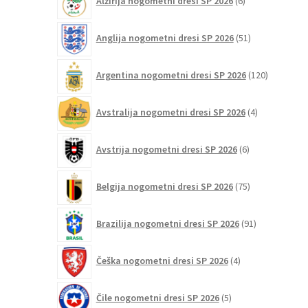
Alžirija nogometni dresi SP 2026
6
izberete
izdelkov
na
51
Anglija nogometni dresi SP 2026
51
strani
izdelkov
izdelka
120
Argentina nogometni dresi SP 2026
120
izdelkov
4
Avstralija nogometni dresi SP 2026
4
izdelki
6
Avstrija nogometni dresi SP 2026
6
izdelkov
75
Belgija nogometni dresi SP 2026
75
izdelkov
91
Brazilija nogometni dresi SP 2026
91
izdelkov
4
Češka nogometni dresi SP 2026
4
izdelki
5
Čile nogometni dresi SP 2026
5
izdelkov