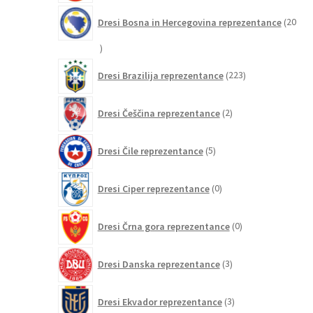
Dresi Bosna in Hercegovina reprezentance
20
20
izdelkov
223
Dresi Brazilija reprezentance
223
izdelkov
2
Dresi Češčina reprezentance
2
izdelka
5
Dresi Čile reprezentance
5
izdelkov
0
Dresi Ciper reprezentance
0
izdelkov
0
Dresi Črna gora reprezentance
0
izdelkov
3
Dresi Danska reprezentance
3
izdelki
3
Dresi Ekvador reprezentance
3
izdelki