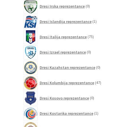
0
Dresi Irska reprezentance
0
izdelkov
1
Dresi Islandija reprezentance
1
izdelek
75
Dresi Italija reprezentance
75
izdelkov
0
Dresi Izrael reprezentance
0
izdelkov
0
Dresi Kazahstan reprezentance
0
izdelkov
47
Dresi Kolumbija reprezentance
47
izdelkov
0
Dresi Kosovo reprezentance
0
izdelkov
1
Dresi Kostarika reprezentance
1
izdelek
0