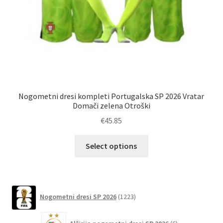
Nogometni dresi kompleti Portugalska SP 2026 Vratar
Dr
Domači zelena Otroški
€
45.85
Ta
Select options
izdelek
ima
več
različic.
1223
Nogometni dresi SP 2026
1223
izdelkov
Možnosti
lahko
6