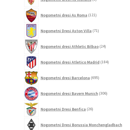
izdelkov
121
Nogometni dresi As Roma
121
izdelkov
71
Nogometni Dresi Aston Villa
71
izdelkov
24
Nogometni dresi Athletic Bilbao
24
izdelkov
184
Nogometni dresi Atletico Madrid
184
izdelkov
695
Nogometni dresi Barcelona
695
izdelkov
306
Nogometni dresi Bayern Munich
306
izdelkov
26
Nogometni Dresi Benfica
26
izdelkov
Nogometni Dresi Borussia Monchengladbach