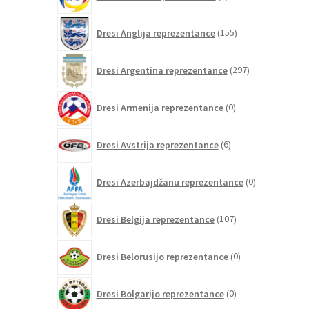
izdelkov
155
Dresi Anglija reprezentance
155
izdelkov
297
Dresi Argentina reprezentance
297
izdelkov
0
Dresi Armenija reprezentance
0
izdelkov
6
Dresi Avstrija reprezentance
6
izdelkov
0
Dresi Azerbajdžanu reprezentance
0
izdelkov
107
Dresi Belgija reprezentance
107
izdelkov
0
Dresi Belorusijo reprezentance
0
izdelkov
0
Dresi Bolgarijo reprezentance
0
izdelkov