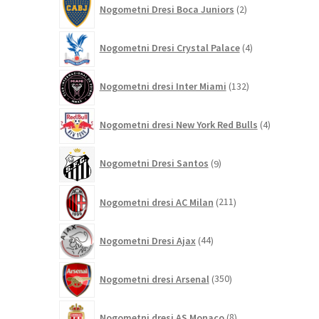
Nogometni Dresi Boca Juniors
2
izdelka
4
Nogometni Dresi Crystal Palace
4
izdelki
132
Nogometni dresi Inter Miami
132
izdelkov
4
Nogometni dresi New York Red Bulls
4
izdelki
9
Nogometni Dresi Santos
9
izdelkov
211
Nogometni dresi AC Milan
211
izdelkov
44
Nogometni Dresi Ajax
44
izdelkov
350
Nogometni dresi Arsenal
350
izdelkov
8
Nogometni dresi AS Monaco
8