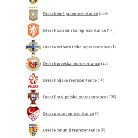
109
Dresi Nemčija reprezentance
109
izdelkov
97
Dresi Nizozemska reprezentance
97
izdelkov
1
Dresi Northern Irska reprezentance
1
izdelek
28
Dresi Norveška reprezentance
28
izdelkov
10
Dresi Poljska reprezentance
10
izdelkov
208
Dresi Portugalska reprezentance
208
izdelkov
4
Dresi puran reprezentance
4
izdelki
0
Dresi Romuniji reprezentance
0
izdelkov