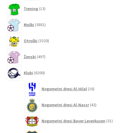
13
Trening
13
izdelkov
3881
Moški
3881
izdelkov
3320
Otroški
3320
izdelkov
497
Ženski
497
izdelkov
6200
Klubi
6200
izdelkov
16
Nogometni dresi Al-Hilal
16
izdelkov
42
Nogometni dresi Al-Nassr
42
izdelkov
31
Nogometni dresi Bayer Leverkusen
31
izdelkov
2