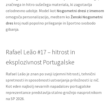
zračnega in hitro sušečega materiala, ki zagotavlja
celodnevno udobje. Model kot
Nogometni dresi z imenom
omogoča personalizacijo, medtem ko
Ženski Nogometni
dres
kroj nudi popolno prileganje in športno svobodo
gibanja.
Rafael Leão #17 – hitrost in
eksplozivnost Portugalske
Rafael Leão je znan po svoji izjemni hitrosti, tehnični
spretnosti in sposobnosti ustvarjanja priložnosti iz nič.
Kot eden najbolj nevarnih napadalcev portugalske
reprezentance predstavlja stalno grožnjo nasprotnikom
na SP 2026.