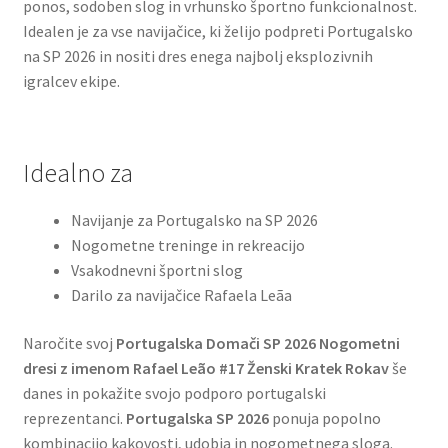
ponos, sodoben slog in vrhunsko športno funkcionalnost.
Idealen je za vse navijačice, ki želijo podpreti Portugalsko
na SP 2026 in nositi dres enega najbolj eksplozivnih
igralcev ekipe.
Idealno za
Navijanje za Portugalsko na SP 2026
Nogometne treninge in rekreacijo
Vsakodnevni športni slog
Darilo za navijačice Rafaela Leãa
Naročite svoj
Portugalska Domači SP 2026 Nogometni
dresi z imenom Rafael Leão #17 Ženski Kratek Rokav
še
danes in pokažite svojo podporo portugalski
reprezentanci.
Portugalska SP 2026
ponuja popolno
kombinacijo kakovosti, udobja in nogometnega sloga.