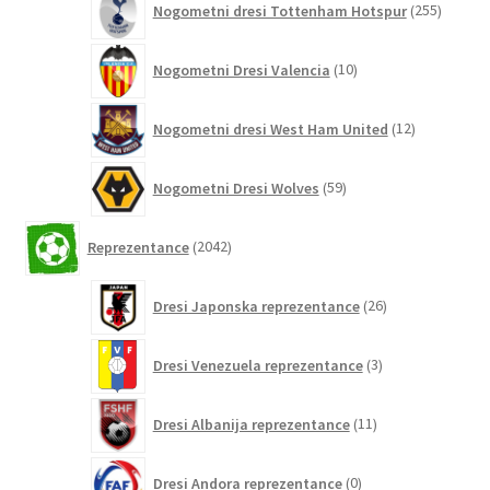
Nogometni dresi Tottenham Hotspur
255
izdelko
10
Nogometni Dresi Valencia
10
izdelkov
12
Nogometni dresi West Ham United
12
izdelkov
59
Nogometni Dresi Wolves
59
izdelkov
2042
Reprezentance
2042
izdelkov
26
Dresi Japonska reprezentance
26
izdelkov
3
Dresi Venezuela reprezentance
3
izdelki
11
Dresi Albanija reprezentance
11
izdelkov
0
Dresi Andora reprezentance
0