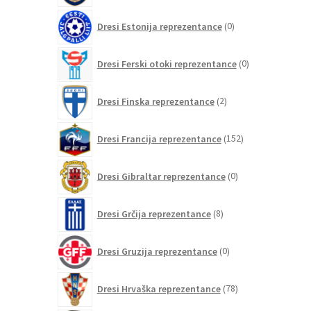
0
Dresi Estonija reprezentance
0
izdelkov
0
Dresi Ferski otoki reprezentance
0
izdelkov
2
Dresi Finska reprezentance
2
izdelka
152
Dresi Francija reprezentance
152
izdelkov
0
Dresi Gibraltar reprezentance
0
izdelkov
8
Dresi Grčija reprezentance
8
izdelkov
0
Dresi Gruzija reprezentance
0
izdelkov
78
Dresi Hrvaška reprezentance
78
izdelkov