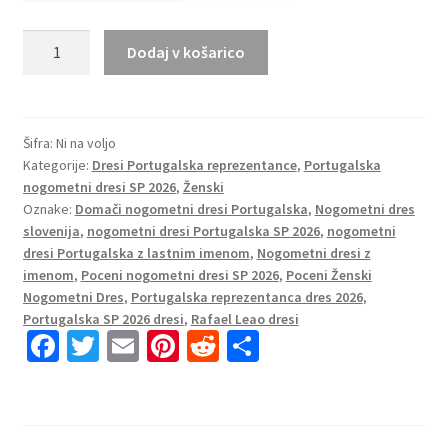
Portugalska
Dodaj v košarico
Domači
SP
2026
Nogometni
Šifra:
Ni na voljo
Kategorije:
Dresi Portugalska reprezentance
,
Portugalska
dresi
nogometni dresi SP 2026
,
Ženski
z
Oznake:
Domači nogometni dresi Portugalska
,
Nogometni dres
imenom
slovenija
,
nogometni dresi Portugalska SP 2026
,
nogometni
Rafael
dresi Portugalska z lastnim imenom
,
Nogometni dresi z
Leao
imenom
,
Poceni nogometni dresi SP 2026
,
Poceni Ženski
#17
Nogometni Dres
,
Portugalska reprezentanca dres 2026
,
Ženski
Portugalska SP 2026 dresi
,
Rafael Leao dresi
Fa
T
E
Pi
R
S
količina
ce
wi
m
nt
e
h
b
tt
ai
er
d
ar
o
er
l
es
di
e