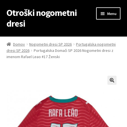
Otroški nogometni
Skip
Skip
Menu
to
to
dresi
navigation
content
Domov
Domov
Nogometni dresi SP 2026
Portugalska nogometni
dresi SP 2026
Portugalska Domači SP 2026 Nogometni dresi z
Blog
imenom Rafael Leao #17 Ženski
Kontaktiraj nas
Košarica
Moj račun
Trgovina
Zaključek nakupa