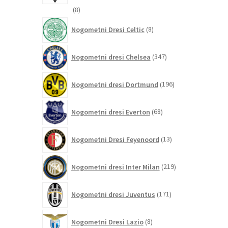
8
8
izdelkov
8
Nogometni Dresi Celtic
8
izdelkov
347
Nogometni dresi Chelsea
347
izdelkov
196
Nogometni dresi Dortmund
196
izdelkov
68
Nogometni dresi Everton
68
izdelkov
13
Nogometni Dresi Feyenoord
13
izdelkov
219
Nogometni dresi Inter Milan
219
izdelkov
171
Nogometni dresi Juventus
171
izdelkov
8
Nogometni Dresi Lazio
8
izdelkov