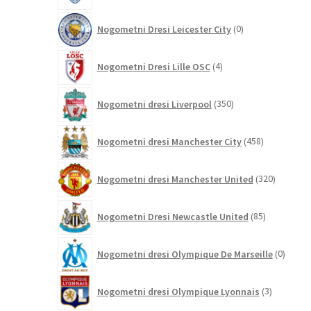
0
Nogometni Dresi Leicester City
0
izdelkov
4
Nogometni Dresi Lille OSC
4
izdelki
350
Nogometni dresi Liverpool
350
izdelkov
458
Nogometni dresi Manchester City
458
izdelkov
320
Nogometni dresi Manchester United
320
izdelkov
85
Nogometni Dresi Newcastle United
85
izdelkov
0
Nogometni dresi Olympique De Marseille
0
izdelk
3
Nogometni dresi Olympique Lyonnais
3
izdelki