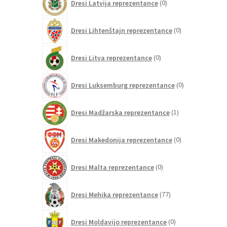
Dresi Latvija reprezentance
0
izdelkov
0
Dresi Lihtenštajn reprezentance
0
izdelkov
0
Dresi Litva reprezentance
0
izdelkov
0
Dresi Luksemburg reprezentance
0
izdelkov
1
Dresi Madžarska reprezentance
1
izdelek
0
Dresi Makedonija reprezentance
0
izdelkov
0
Dresi Malta reprezentance
0
izdelkov
77
Dresi Mehika reprezentance
77
izdelkov
0
Dresi Moldavijo reprezentance
0
izdelkov