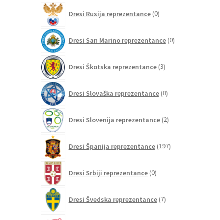
0
Dresi Rusija reprezentance
0
izdelkov
0
Dresi San Marino reprezentance
0
izdelkov
3
Dresi Škotska reprezentance
3
izdelki
0
Dresi Slovaška reprezentance
0
izdelkov
2
Dresi Slovenija reprezentance
2
izdelka
197
Dresi Španija reprezentance
197
izdelkov
0
Dresi Srbiji reprezentance
0
izdelkov
7
Dresi Švedska reprezentance
7
izdelkov
12