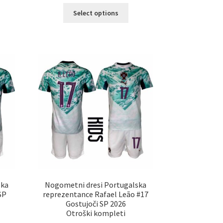
Ta
Select options
elek
izdelek
a
ima
č
več
ičic.
različic.
nosti
Možnosti
ko
lahko
erete
izberete
na
ani
strani
elka
izdelka
ska
Nogometni dresi Portugalska
SP
reprezentance Rafael Leão #17
Gostujoči SP 2026
Otroški kompleti