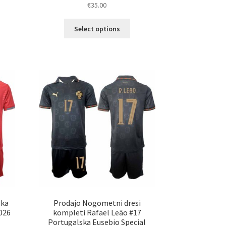
€
35.00
Ta
elek
Select options
izdelek
a
ima
č
več
ičic.
različic.
nosti
Možnosti
ko
lahko
erete
izberete
na
ani
strani
elka
izdelka
ska
Prodajo Nogometni dresi
026
kompleti Rafael Leão #17
Portugalska Eusebio Special