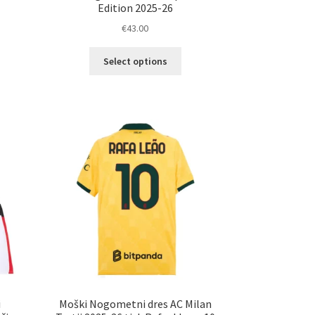
Edition 2025-26
€
43.00
Ta
elek
Select options
izdelek
a
ima
č
več
ičic.
različic.
nosti
Možnosti
ko
lahko
erete
izberete
na
ani
strani
elka
izdelka
i
Moški Nogometni dres AC Milan