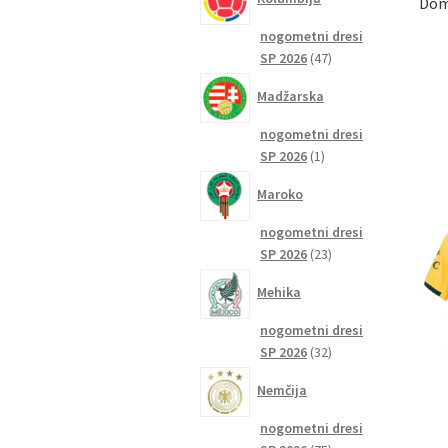
Dom
nogometni dresi
47
SP 2026
47
izdelkov
Madžarska
nogometni dresi
1
SP 2026
1
izdelek
Maroko
nogometni dresi
23
SP 2026
23
izdelkov
Mehika
nogometni dresi
32
SP 2026
32
izdelkov
Nemčija
nogometni dresi