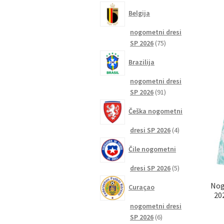
izdelkov
Belgija
nogometni dresi
75
SP 2026
75
izdelkov
Brazilija
nogometni dresi
91
SP 2026
91
izdelkov
Češka nogometni
4
dresi SP 2026
4
izdelki
Čile nogometni
5
dresi SP 2026
5
izdelkov
Nog
Curaçao
20
nogometni dresi
6
SP 2026
6