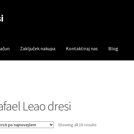
i
račun
Zaključek nakupa
Kontaktiraj nas
Blog
čun
Trgovina
Zaključek nakupa
afael Leao dresi
Sorted
Showing all 18 results
by