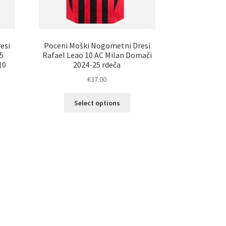
esi
Poceni Moški Nogometni Dresi
5
Rafael Leao 10 AC Milan Domači
10
2024-25 rdeča
€
37.00
Ta
Select options
elek
izdelek
a
ima
č
več
ičic.
različic.
nosti
Možnosti
ko
lahko
erete
izberete
na
ani
strani
elka
izdelka