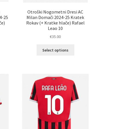
i
Otroški Nogometni Dresi AC
4-25
Milan Domači 2024-25 Kratek
če)
Rokav (+ Kratke hlače) Rafael
Leao 10
€
35.00
Ta
Select options
elek
izdelek
a
ima
č
več
ičic.
različic.
nosti
Možnosti
ko
lahko
erete
izberete
na
ani
strani
elka
izdelka