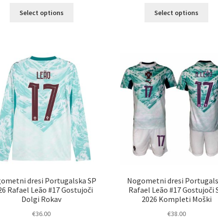
Ta
Ta
Select options
Select options
izdelek
izd
ima
im
več
ve
različic.
razl
Možnosti
Mož
lahko
lah
izberete
izb
na
na
strani
str
izdelka
izd
ometni dresi Portugalska SP
Nogometni dresi Portugal
26 Rafael Leão #17 Gostujoči
Rafael Leão #17 Gostujoči 
Dolgi Rokav
2026 Kompleti Moški
€
36.00
€
38.00