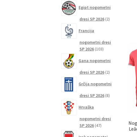
izdelkov
Egipt nogometni
2
dresi SP 2026
2
izdelka
Francija
nogometni dresi
103
SP 2026
103
izdelki
Gana nogometni
2
dresi SP 2026
2
izdelka
Grčija nogometni
8
dresi SP 2026
8
izdelkov
Hrvaška
nogometni dresi
Nog
47
SP 2026
47
Leã
izdelkov