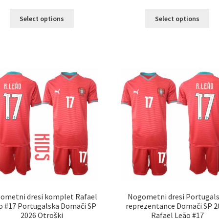
Ta
Ta
Select options
Select options
izdelek
izd
ima
im
več
ve
različic.
razl
Možnosti
Mož
lahko
lah
izberete
izb
na
na
strani
str
izdelka
izd
ometni dresi komplet Rafael
Nogometni dresi Portugal
o #17 Portugalska Domači SP
reprezentance Domači SP 2
2026 Otroški
Rafael Leão #17