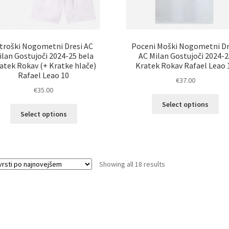
troški Nogometni Dresi AC
Poceni Moški Nogometni Dr
ilan Gostujoči 2024-25 bela
AC Milan Gostujoči 2024-2
atek Rokav (+ Kratke hlače)
Kratek Rokav Rafael Leao 
Rafael Leao 10
€
37.00
€
35.00
Ta
Select options
Ta
izd
Select options
izdelek
im
ima
ve
več
razl
različic.
Mož
Sorted
Showing all 18 results
Možnosti
lah
by
lahko
izb
latest
izberete
na
na
str
strani
izd
izdelka