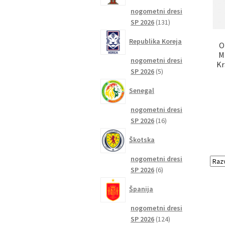
nogometni dresi
131
SP 2026
131
izdelkov
Republika Koreja
O
M
nogometni dresi
Kr
5
SP 2026
5
izdelkov
Senegal
nogometni dresi
16
SP 2026
16
izdelkov
Škotska
nogometni dresi
6
SP 2026
6
izdelkov
Španija
nogometni dresi
124
SP 2026
124