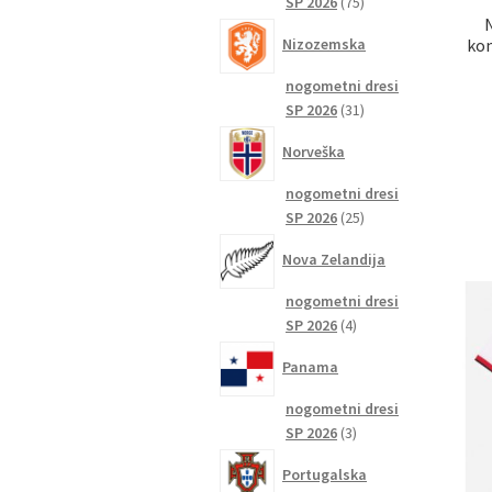
75
SP 2026
75
izdelkov
kom
Nizozemska
nogometni dresi
31
SP 2026
31
izdelkov
Norveška
nogometni dresi
25
SP 2026
25
izdelkov
Nova Zelandija
nogometni dresi
4
SP 2026
4
izdelki
Panama
nogometni dresi
3
SP 2026
3
izdelki
Portugalska