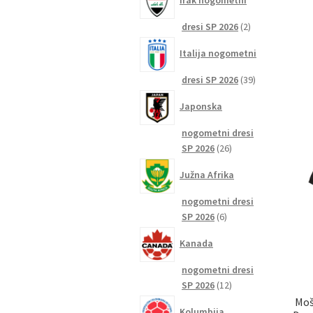
Irak nogometni
2
dresi SP 2026
2
izdelka
Italija nogometni
39
dresi SP 2026
39
izdelkov
Japonska
nogometni dresi
26
SP 2026
26
izdelkov
Južna Afrika
nogometni dresi
6
SP 2026
6
izdelkov
Kanada
nogometni dresi
12
SP 2026
12
izdelkov
Moš
Kolumbija