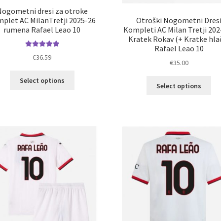
Nogometni dresi za otroke
Otroški Nogometni Dres
plet AC MilanTretji 2025-26
Kompleti AC Milan Tretji 202
rumena Rafael Leao 10
Kratek Rokav (+ Kratke hla
Rafael Leao 10
Ocenjeno
€
36.59
€
35.00
5.00
od 5
Ta
Select options
Ta
Select options
izdelek
izd
ima
im
več
ve
različic.
razl
Možnosti
Mož
lahko
lah
izberete
izb
na
na
strani
str
izdelka
izd