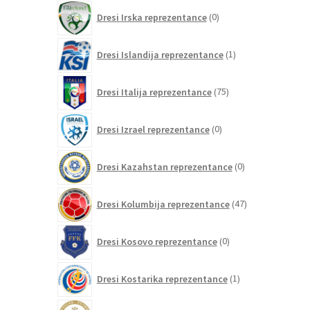
0
Dresi Irska reprezentance
0
izdelkov
1
Dresi Islandija reprezentance
1
izdelek
75
Dresi Italija reprezentance
75
izdelkov
0
Dresi Izrael reprezentance
0
izdelkov
0
Dresi Kazahstan reprezentance
0
izdelkov
47
Dresi Kolumbija reprezentance
47
izdelkov
0
Dresi Kosovo reprezentance
0
izdelkov
1
Dresi Kostarika reprezentance
1
izdelek
0