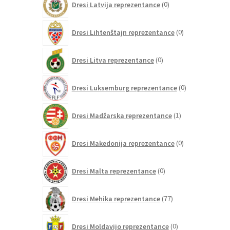
Dresi Latvija reprezentance
0
izdelkov
0
Dresi Lihtenštajn reprezentance
0
izdelkov
0
Dresi Litva reprezentance
0
izdelkov
0
Dresi Luksemburg reprezentance
0
izdelkov
1
Dresi Madžarska reprezentance
1
izdelek
0
Dresi Makedonija reprezentance
0
izdelkov
0
Dresi Malta reprezentance
0
izdelkov
77
Dresi Mehika reprezentance
77
izdelkov
0
Dresi Moldavijo reprezentance
0