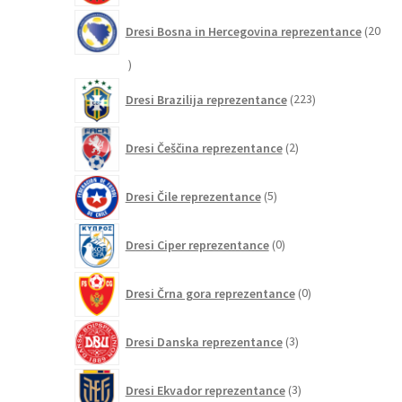
Dresi Bosna in Hercegovina reprezentance
20
20
izdelkov
223
Dresi Brazilija reprezentance
223
izdelkov
2
Dresi Češčina reprezentance
2
izdelka
5
Dresi Čile reprezentance
5
izdelkov
0
Dresi Ciper reprezentance
0
izdelkov
0
Dresi Črna gora reprezentance
0
izdelkov
3
Dresi Danska reprezentance
3
izdelki
3
Dresi Ekvador reprezentance
3
izdelki