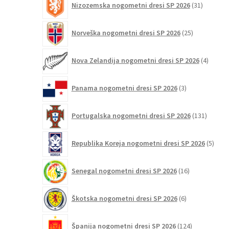
Nizozemska nogometni dresi SP 2026
31
izdelkov
25
Norveška nogometni dresi SP 2026
25
izdelkov
4
Nova Zelandija nogometni dresi SP 2026
4
izdelki
3
Panama nogometni dresi SP 2026
3
izdelki
131
Portugalska nogometni dresi SP 2026
131
izdelko
5
Republika Koreja nogometni dresi SP 2026
5
izdel
16
Senegal nogometni dresi SP 2026
16
izdelkov
6
Škotska nogometni dresi SP 2026
6
izdelkov
124
Španija nogometni dresi SP 2026
124