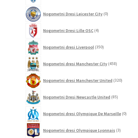
0
Nogometni Dresi Leicester City
0
izdelkov
4
Nogometni Dresi Lille OSC
4
izdelki
350
Nogometni dresi Liverpool
350
izdelkov
458
Nogometni dresi Manchester City
458
izdelkov
320
Nogometni dresi Manchester United
320
izdelkov
85
Nogometni Dresi Newcastle United
85
izdelkov
0
Nogometni dresi Olympique De Marseille
0
izdelk
3
Nogometni dresi Olympique Lyonnais
3
izdelki