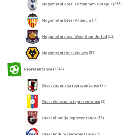
Nogometni dresi Tottenham Hotspur
255
izdelko
10
Nogometni Dresi Valencia
10
izdelkov
12
Nogometni dresi West Ham United
12
izdelkov
59
Nogometni Dresi Wolves
59
izdelkov
2042
Reprezentance
2042
izdelkov
26
Dresi Japonska reprezentance
26
izdelkov
3
Dresi Venezuela reprezentance
3
izdelki
11
Dresi Albanija reprezentance
11
izdelkov
0
Dresi Andora reprezentance
0