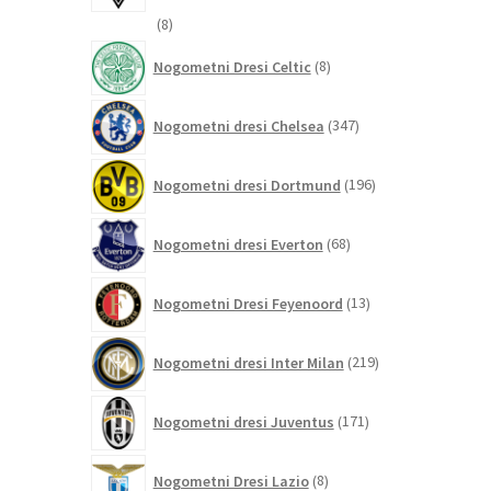
8
8
izdelkov
8
Nogometni Dresi Celtic
8
izdelkov
347
Nogometni dresi Chelsea
347
izdelkov
196
Nogometni dresi Dortmund
196
izdelkov
68
Nogometni dresi Everton
68
izdelkov
13
Nogometni Dresi Feyenoord
13
izdelkov
219
Nogometni dresi Inter Milan
219
izdelkov
171
Nogometni dresi Juventus
171
izdelkov
8
Nogometni Dresi Lazio
8
izdelkov