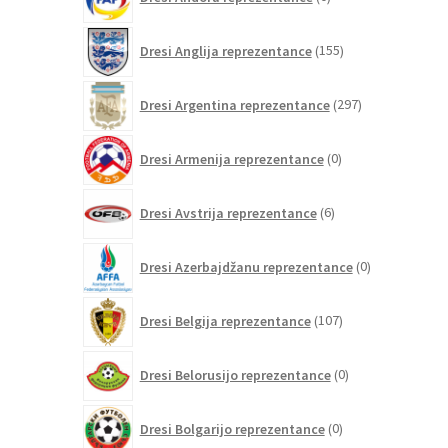
izdelkov
155
Dresi Anglija reprezentance
155
izdelkov
297
Dresi Argentina reprezentance
297
izdelkov
0
Dresi Armenija reprezentance
0
izdelkov
6
Dresi Avstrija reprezentance
6
izdelkov
0
Dresi Azerbajdžanu reprezentance
0
izdelkov
107
Dresi Belgija reprezentance
107
izdelkov
0
Dresi Belorusijo reprezentance
0
izdelkov
0
Dresi Bolgarijo reprezentance
0
izdelkov