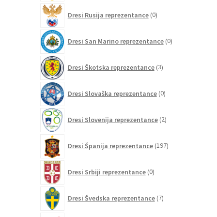
0
Dresi Rusija reprezentance
0
izdelkov
0
Dresi San Marino reprezentance
0
izdelkov
3
Dresi Škotska reprezentance
3
izdelki
0
Dresi Slovaška reprezentance
0
izdelkov
2
Dresi Slovenija reprezentance
2
izdelka
197
Dresi Španija reprezentance
197
izdelkov
0
Dresi Srbiji reprezentance
0
izdelkov
7
Dresi Švedska reprezentance
7
izdelkov