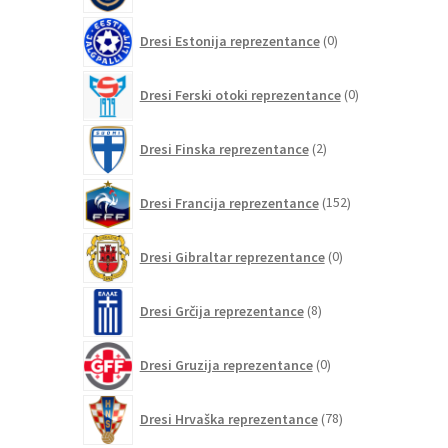
0
Dresi Estonija reprezentance
0
izdelkov
0
Dresi Ferski otoki reprezentance
0
izdelkov
2
Dresi Finska reprezentance
2
izdelka
152
Dresi Francija reprezentance
152
izdelkov
0
Dresi Gibraltar reprezentance
0
izdelkov
8
Dresi Grčija reprezentance
8
izdelkov
0
Dresi Gruzija reprezentance
0
izdelkov
78
Dresi Hrvaška reprezentance
78
izdelkov