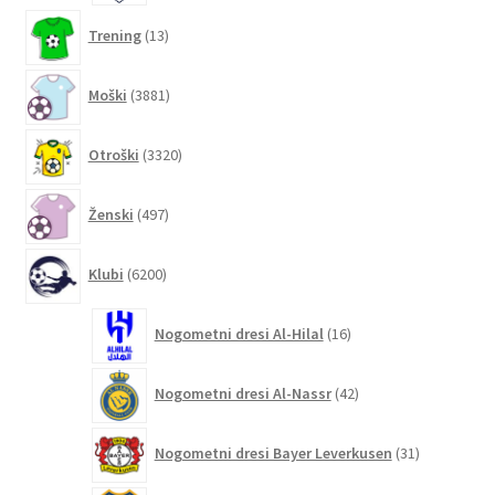
13
Trening
13
izdelkov
3881
Moški
3881
izdelkov
3320
Otroški
3320
izdelkov
497
Ženski
497
izdelkov
6200
Klubi
6200
izdelkov
16
Nogometni dresi Al-Hilal
16
izdelkov
42
Nogometni dresi Al-Nassr
42
izdelkov
31
Nogometni dresi Bayer Leverkusen
31
izdelkov