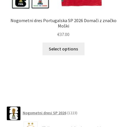
Nogometni dres Portugalska SP 2026 Domači z značko
Moški
€
37.00
Ta
Select options
izdelek
ima
več
različic.
Možnosti
lahko
izberete
na
1223
strani
Nogometni dresi SP 2026
1223
izdelkov
izdelka
6