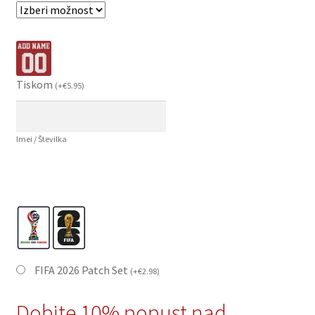
Tiskom
(
+
€
5.95
)
Imei / Številka
FIFA 2026 Patch Set
(
+
€
2.98
)
Dobite 10% popust nad