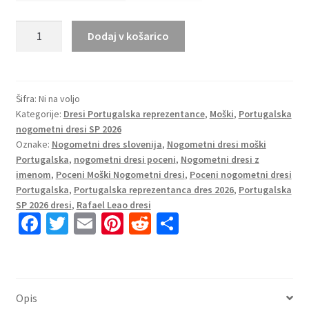
Rafael
Dodaj v košarico
Leao
#17
Poceni
Nogometni
Šifra:
Ni na voljo
Kategorije:
Dresi Portugalska reprezentance
,
Moški
,
Portugalska
dresi
nogometni dresi SP 2026
Portugalska
Oznake:
Nogometni dres slovenija
,
Nogometni dresi moški
SP
Portugalska
,
nogometni dresi poceni
,
Nogometni dresi z
2026
imenom
,
Poceni Moški Nogometni dresi
,
Poceni nogometni dresi
Domači
Portugalska
,
Portugalska reprezentanca dres 2026
,
Portugalska
količina
SP 2026 dresi
,
Rafael Leao dresi
Fa
T
E
Pi
R
S
ce
wi
m
nt
e
h
b
tt
ai
er
d
ar
o
er
l
es
di
e
Opis