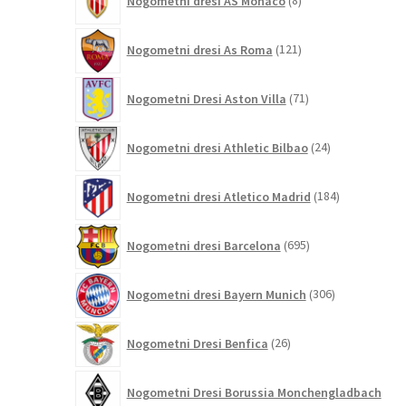
Nogometni dresi AS Monaco
8
izdelkov
121
Nogometni dresi As Roma
121
izdelkov
71
Nogometni Dresi Aston Villa
71
izdelkov
24
Nogometni dresi Athletic Bilbao
24
izdelkov
184
Nogometni dresi Atletico Madrid
184
izdelkov
695
Nogometni dresi Barcelona
695
izdelkov
306
Nogometni dresi Bayern Munich
306
izdelkov
26
Nogometni Dresi Benfica
26
izdelkov
Nogometni Dresi Borussia Monchengladbach