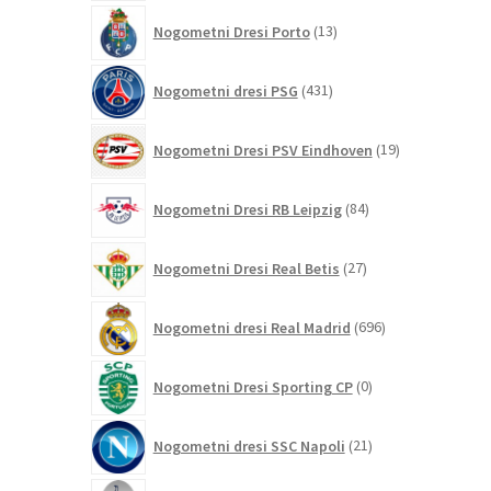
13
Nogometni Dresi Porto
13
izdelkov
431
Nogometni dresi PSG
431
izdelkov
19
Nogometni Dresi PSV Eindhoven
19
izdelkov
84
Nogometni Dresi RB Leipzig
84
izdelkov
27
Nogometni Dresi Real Betis
27
izdelkov
696
Nogometni dresi Real Madrid
696
izdelkov
0
Nogometni Dresi Sporting CP
0
izdelkov
21
Nogometni dresi SSC Napoli
21
izdelkov
255