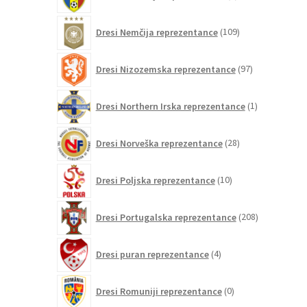
izdelkov
109
Dresi Nemčija reprezentance
109
izdelkov
97
Dresi Nizozemska reprezentance
97
izdelkov
1
Dresi Northern Irska reprezentance
1
izdelek
28
Dresi Norveška reprezentance
28
izdelkov
10
Dresi Poljska reprezentance
10
izdelkov
208
Dresi Portugalska reprezentance
208
izdelkov
4
Dresi puran reprezentance
4
izdelki
0
Dresi Romuniji reprezentance
0
izdelkov