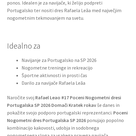
ponos. Idealen je za navijače, ki želijo podpreti
Portugalsko ter nositi dres Rafaela Leãa med največjim
nogometnim tekmovanjem na svetu.
Idealno za
Navijanje za Portugalsko na SP 2026
Nogometne treninge in rekreacijo
Športne aktivnosti in prosti čas
Darilo za navijače Rafaela Leãa
Naročite svoj
Rafael Leao #17 Poceni Nogometni dresi
Portugalska SP 2026 Domači Kratek rokav
še danes in
pokažite svojo podporo portugalski reprezentanci.
Poceni
Nogometni dres Portugalska SP 2026
ponujajo popolno
kombinacijo kakovosti, udobja in sodobnega
nogometnega sloga za vsakega pravega navijača.