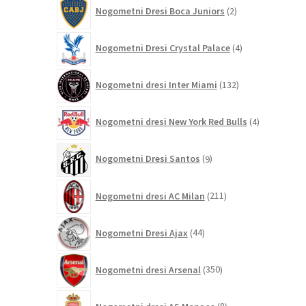
2
Nogometni Dresi Boca Juniors
2
izdelka
4
Nogometni Dresi Crystal Palace
4
izdelki
132
Nogometni dresi Inter Miami
132
izdelkov
4
Nogometni dresi New York Red Bulls
4
izdelki
9
Nogometni Dresi Santos
9
izdelkov
211
Nogometni dresi AC Milan
211
izdelkov
44
Nogometni Dresi Ajax
44
izdelkov
350
Nogometni dresi Arsenal
350
izdelkov
8