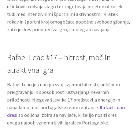
učinkovito odvaja vlago ter zagotavlja prijeten občutek
tudi med intenzivnimi športnimi aktivnostmi. Kratek
rokav in športni kroj omogočata popolno svobodo gibanja,
zato je dres primeren za igro, trening ali navijanje.
Rafael Leão #17 – hitrost, moč in
atraktivna igra
Rafael Leão je znan po svoji izjemni hitrosti, odličnem
preigravanju in sposobnosti ustvarjanja nevarnih
priložnosti. Njegova številka 17 predstavlja energijo in
napadalno moč portugalske reprezentance.
Rafael Leao
dresi
so odlična izbira za navijače, ki želijo nositi dres
enega najbolj vznemirljivih igralcev Portugalske.