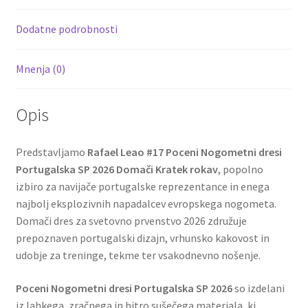
o
t
t
k
Dodatne podrobnosti
Mnenja (0)
Opis
Predstavljamo
Rafael Leao #17 Poceni Nogometni dresi
Portugalska SP 2026 Domači Kratek rokav
, popolno
izbiro za navijače portugalske reprezentance in enega
najbolj eksplozivnih napadalcev evropskega nogometa.
Domači dres za svetovno prvenstvo 2026 združuje
prepoznaven portugalski dizajn, vrhunsko kakovost in
udobje za treninge, tekme ter vsakodnevno nošenje.
Poceni Nogometni dresi Portugalska SP 2026
so izdelani
iz lahkega, zračnega in hitro sušečega materiala, ki