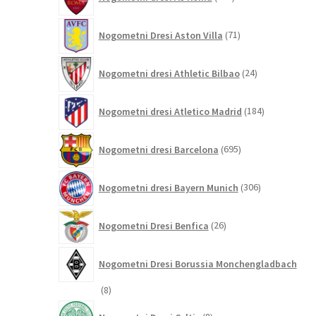
izdelkov
71
Nogometni Dresi Aston Villa
71
izdelkov
24
Nogometni dresi Athletic Bilbao
24
izdelkov
184
Nogometni dresi Atletico Madrid
184
izdelkov
695
Nogometni dresi Barcelona
695
izdelkov
306
Nogometni dresi Bayern Munich
306
izdelkov
26
Nogometni Dresi Benfica
26
izdelkov
Nogometni Dresi Borussia Monchengladbach
8
8
izdelkov
8