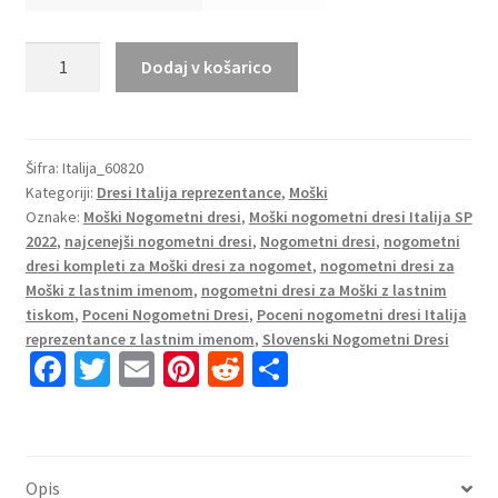
Moški
Dodaj v košarico
Nogometni
dresi
Italija
Domači
Šifra:
Italija_60820
Kategoriji:
Dresi Italija reprezentance
,
Moški
SP
Oznake:
Moški Nogometni dresi
,
Moški nogometni dresi Italija SP
2022
2022
,
najcenejši nogometni dresi
,
Nogometni dresi
,
nogometni
Kratek
dresi kompleti za Moški dresi za nogomet
,
nogometni dresi za
Rokav
Moški z lastnim imenom
,
nogometni dresi za Moški z lastnim
+
tiskom
,
Poceni Nogometni Dresi
,
Poceni nogometni dresi Italija
Kratke
reprezentance z lastnim imenom
,
Slovenski Nogometni Dresi
Fa
T
E
Pi
R
S
hlače
CHIELLINI
ce
wi
m
nt
e
h
3
b
tt
ai
er
d
ar
količina
o
er
l
es
di
e
Opis