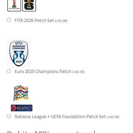
FIFA 2026 Patch Set
(
+
€
2.98
)
Euro 2020 Champions Patch
(
+
€
2.00
)
Nations League + UEFA Foundation Patch Set
(
+
€
3.00
)