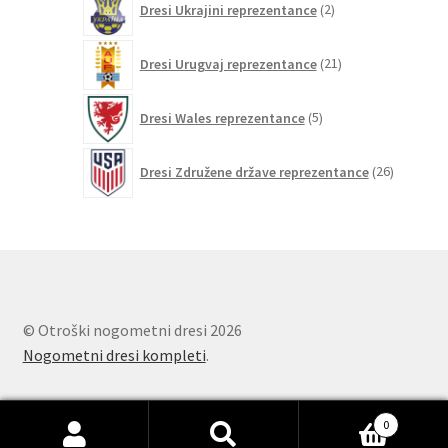
Dresi Ukrajini reprezentance
2
izdelka
21
Dresi Urugvaj reprezentance
21
izdelkov
5
Dresi Wales reprezentance
5
izdelkov
26
Dresi Združene države reprezentance
26
izdelkov
© Otroški nogometni dresi 2026
Nogometni dresi kompleti
.
0
Išči:
Iskanje