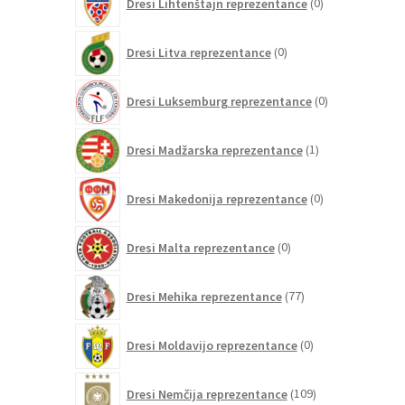
Dresi Lihtenštajn reprezentance
0
izdelkov
0
Dresi Litva reprezentance
0
izdelkov
0
Dresi Luksemburg reprezentance
0
izdelkov
1
Dresi Madžarska reprezentance
1
izdelek
0
Dresi Makedonija reprezentance
0
izdelkov
0
Dresi Malta reprezentance
0
izdelkov
77
Dresi Mehika reprezentance
77
izdelkov
0
Dresi Moldavijo reprezentance
0
izdelkov
109
Dresi Nemčija reprezentance
109
izdelkov