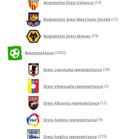
Nogometni Dresi Valencia
10
izdelkov
12
Nogometni dresi West Ham United
12
izdelkov
59
Nogometni Dresi Wolves
59
izdelkov
2042
Reprezentance
2042
izdelkov
26
Dresi Japonska reprezentance
26
izdelkov
3
Dresi Venezuela reprezentance
3
izdelki
11
Dresi Albanija reprezentance
11
izdelkov
0
Dresi Andora reprezentance
0
izdelkov
155
Dresi Anglija reprezentance
155