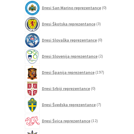
0
Dresi San Marino reprezentance
0
izdelkov
3
Dresi Škotska reprezentance
3
izdelki
0
Dresi Slovaška reprezentance
0
izdelkov
2
Dresi Slovenija reprezentance
2
izdelka
197
Dresi Španija reprezentance
197
izdelkov
0
Dresi Srbiji reprezentance
0
izdelkov
7
Dresi Švedska reprezentance
7
izdelkov
12
Dresi Švica reprezentance
12
izdelkov
2