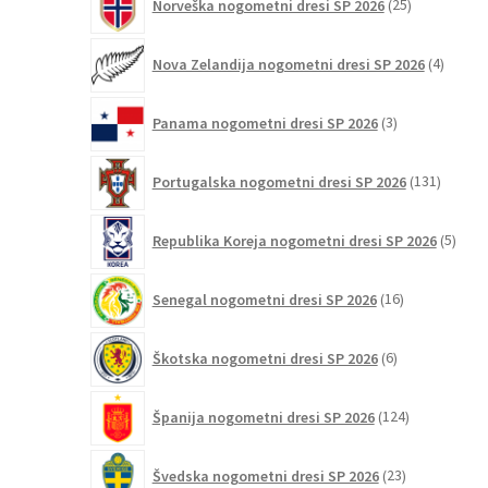
Norveška nogometni dresi SP 2026
25
izdelkov
4
Nova Zelandija nogometni dresi SP 2026
4
izdelki
3
Panama nogometni dresi SP 2026
3
izdelki
131
Portugalska nogometni dresi SP 2026
131
izdelko
5
Republika Koreja nogometni dresi SP 2026
5
izdel
16
Senegal nogometni dresi SP 2026
16
izdelkov
6
Škotska nogometni dresi SP 2026
6
izdelkov
124
Španija nogometni dresi SP 2026
124
izdelkov
23
Švedska nogometni dresi SP 2026
23
izdelkov