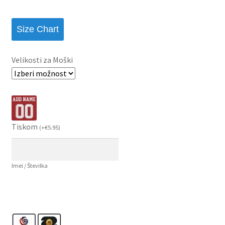
Size Chart
Velikosti za Moški
Tiskom
(
+
€
5.95
)
Imei / Številka