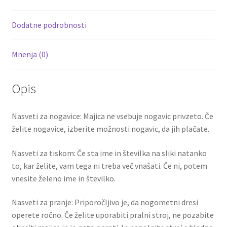
o
t
t
k
Dodatne podrobnosti
Mnenja (0)
Opis
Nasveti za nogavice: Majica ne vsebuje nogavic privzeto. Če
želite nogavice, izberite možnosti nogavic, da jih plačate.
Nasveti za tiskom: Če sta ime in številka na sliki natanko
to, kar želite, vam tega ni treba več vnašati. Če ni, potem
vnesite želeno ime in številko.
Nasveti za pranje: Priporočljivo je, da nogometni dresi
operete ročno. Če želite uporabiti pralni stroj, ne pozabite