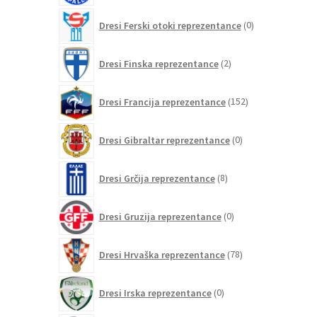
0
Dresi Ferski otoki reprezentance
0
izdelkov
2
Dresi Finska reprezentance
2
izdelka
152
Dresi Francija reprezentance
152
izdelkov
0
Dresi Gibraltar reprezentance
0
izdelkov
8
Dresi Grčija reprezentance
8
izdelkov
0
Dresi Gruzija reprezentance
0
izdelkov
78
Dresi Hrvaška reprezentance
78
izdelkov
0
Dresi Irska reprezentance
0
izdelkov