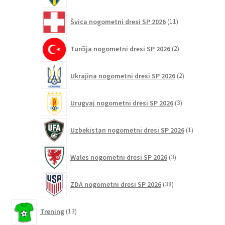
11
Švica nogometni dresi SP 2026
11
izdelkov
2
Turčija nogometni dresi SP 2026
2
izdelka
2
Ukrajina nogometni dresi SP 2026
2
izdelka
3
Urugvaj nogometni dresi SP 2026
3
izdelki
1
Uzbekistan nogometni dresi SP 2026
1
izdelek
3
Wales nogometni dresi SP 2026
3
izdelki
38
ZDA nogometni dresi SP 2026
38
izdelkov
13
Trening
13
izdelkov