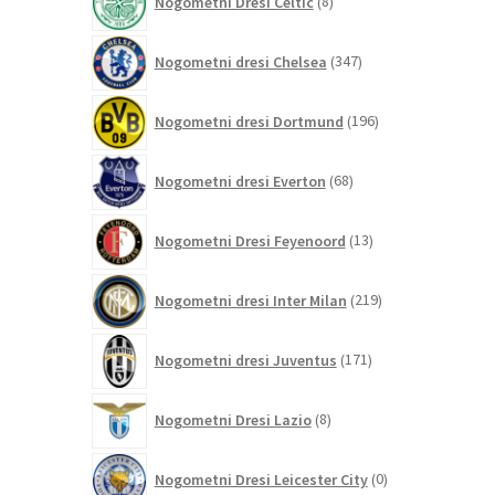
Nogometni Dresi Celtic
8
izdelkov
347
Nogometni dresi Chelsea
347
izdelkov
196
Nogometni dresi Dortmund
196
izdelkov
68
Nogometni dresi Everton
68
izdelkov
13
Nogometni Dresi Feyenoord
13
izdelkov
219
Nogometni dresi Inter Milan
219
izdelkov
171
Nogometni dresi Juventus
171
izdelkov
8
Nogometni Dresi Lazio
8
izdelkov
0
Nogometni Dresi Leicester City
0
izdelkov