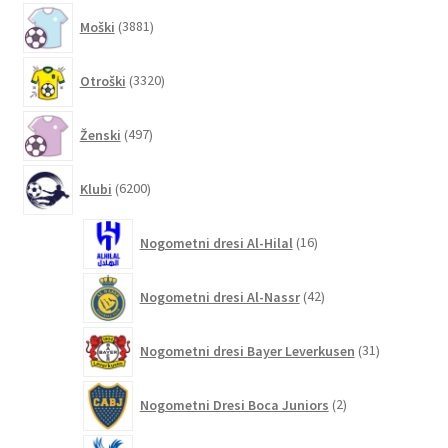
3881
Moški
3881
izdelkov
3320
Otroški
3320
izdelkov
497
Ženski
497
izdelkov
6200
Klubi
6200
izdelkov
16
Nogometni dresi Al-Hilal
16
izdelkov
42
Nogometni dresi Al-Nassr
42
izdelkov
31
Nogometni dresi Bayer Leverkusen
31
izdelkov
2
Nogometni Dresi Boca Juniors
2
izdelka
4