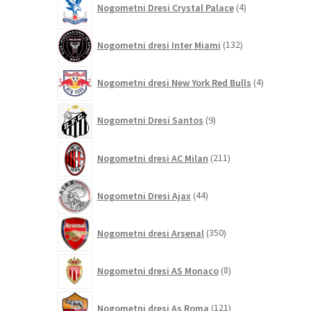
Nogometni Dresi Crystal Palace
4
izdelki
132
Nogometni dresi Inter Miami
132
izdelkov
4
Nogometni dresi New York Red Bulls
4
izdelki
9
Nogometni Dresi Santos
9
izdelkov
211
Nogometni dresi AC Milan
211
izdelkov
44
Nogometni Dresi Ajax
44
izdelkov
350
Nogometni dresi Arsenal
350
izdelkov
8
Nogometni dresi AS Monaco
8
izdelkov
121
Nogometni dresi As Roma
121