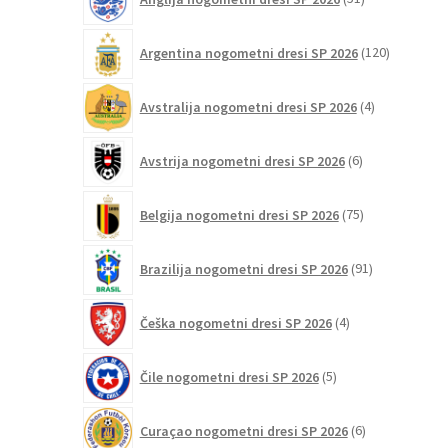
izdelkov
izdelka
120
Argentina nogometni dresi SP 2026
120
izdelkov
4
Avstralija nogometni dresi SP 2026
4
izdelki
6
Avstrija nogometni dresi SP 2026
6
izdelkov
75
Belgija nogometni dresi SP 2026
75
izdelkov
91
Brazilija nogometni dresi SP 2026
91
izdelkov
4
Češka nogometni dresi SP 2026
4
izdelki
5
Čile nogometni dresi SP 2026
5
izdelkov
6
Curaçao nogometni dresi SP 2026
6
izdelkov