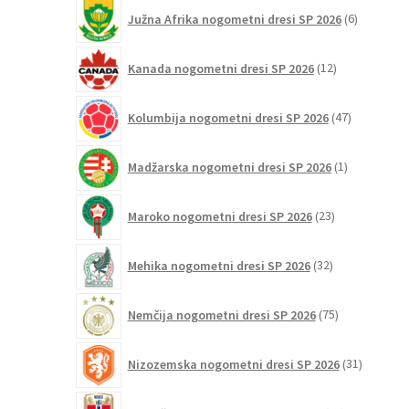
6
Južna Afrika nogometni dresi SP 2026
6
izdelkov
12
Kanada nogometni dresi SP 2026
12
izdelkov
47
Kolumbija nogometni dresi SP 2026
47
izdelkov
1
Madžarska nogometni dresi SP 2026
1
izdelek
23
Maroko nogometni dresi SP 2026
23
izdelkov
32
Mehika nogometni dresi SP 2026
32
izdelkov
75
Nemčija nogometni dresi SP 2026
75
izdelkov
31
Nizozemska nogometni dresi SP 2026
31
izdelkov
25