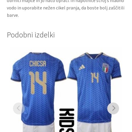
obrniti majice in jo nato oprati. In napolnite stroj s hladno
vodo in uporabite nežen cikel pranja, da boste bolj zaščitili
barve.
Podobni izdelki