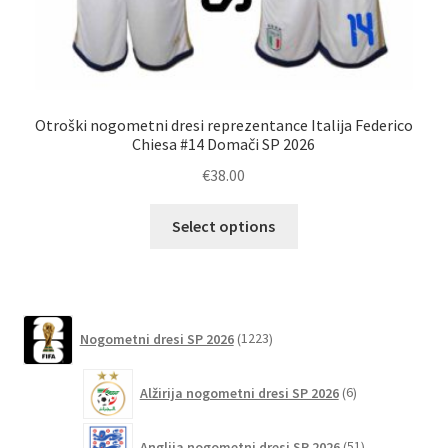
Otroški nogometni dresi reprezentance Italija Federico
Chiesa #14 Domači SP 2026
€
38.00
Ta
Select options
izdelek
ima
več
različic.
1223
Možnosti
Nogometni dresi SP 2026
1223
izdelkov
lahko
6
izberete
Alžirija nogometni dresi SP 2026
6
izdelkov
na
51
strani
Anglija nogometni dresi SP 2026
51