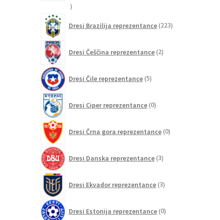
20
izdelkov
223
Dresi Brazilija reprezentance
223
izdelkov
2
Dresi Češčina reprezentance
2
izdelka
5
Dresi Čile reprezentance
5
izdelkov
0
Dresi Ciper reprezentance
0
izdelkov
0
Dresi Črna gora reprezentance
0
izdelkov
3
Dresi Danska reprezentance
3
izdelki
3
Dresi Ekvador reprezentance
3
izdelki
0
Dresi Estonija reprezentance
0
izdelkov