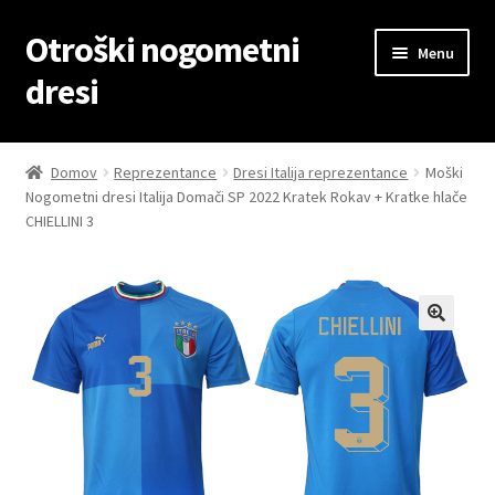
Otroški nogometni
Skip
Skip
Menu
to
to
dresi
navigation
content
Domov
Domov
Reprezentance
Dresi Italija reprezentance
Moški
Nogometni dresi Italija Domači SP 2022 Kratek Rokav + Kratke hlače
Blog
CHIELLINI 3
Kontaktiraj nas
Košarica
Moj račun
Trgovina
Zaključek nakupa