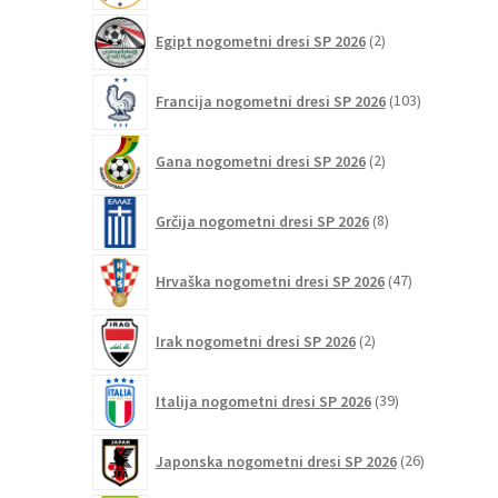
2
Egipt nogometni dresi SP 2026
2
izdelka
103
Francija nogometni dresi SP 2026
103
izdelki
2
Gana nogometni dresi SP 2026
2
izdelka
8
Grčija nogometni dresi SP 2026
8
izdelkov
47
Hrvaška nogometni dresi SP 2026
47
izdelkov
2
Irak nogometni dresi SP 2026
2
izdelka
39
Italija nogometni dresi SP 2026
39
izdelkov
26
Japonska nogometni dresi SP 2026
26
izdelkov