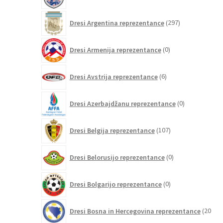
izdelkov
297
Dresi Argentina reprezentance
297
izdelkov
0
Dresi Armenija reprezentance
0
izdelkov
6
Dresi Avstrija reprezentance
6
izdelkov
0
Dresi Azerbajdžanu reprezentance
0
izdelkov
107
Dresi Belgija reprezentance
107
izdelkov
0
Dresi Belorusijo reprezentance
0
izdelkov
0
Dresi Bolgarijo reprezentance
0
izdelkov
Dresi Bosna in Hercegovina reprezentance
20