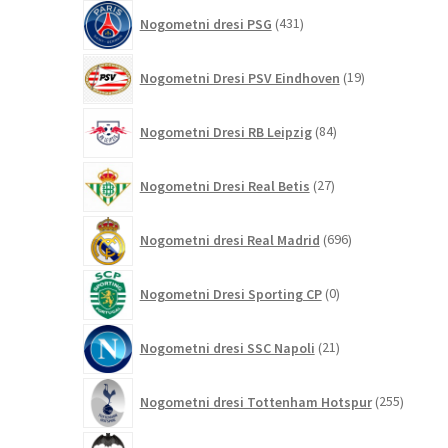
431
Nogometni dresi PSG
431
izdelkov
19
Nogometni Dresi PSV Eindhoven
19
izdelkov
84
Nogometni Dresi RB Leipzig
84
izdelkov
27
Nogometni Dresi Real Betis
27
izdelkov
696
Nogometni dresi Real Madrid
696
izdelkov
0
Nogometni Dresi Sporting CP
0
izdelkov
21
Nogometni dresi SSC Napoli
21
izdelkov
255
Nogometni dresi Tottenham Hotspur
255
izdelko
10