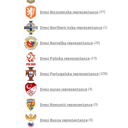
97
Dresi Nizozemska reprezentance
97
izdelkov
1
Dresi Northern Irska reprezentance
1
izdelek
28
Dresi Norveška reprezentance
28
izdelkov
10
Dresi Poljska reprezentance
10
izdelkov
208
Dresi Portugalska reprezentance
208
izdelkov
4
Dresi puran reprezentance
4
izdelki
0
Dresi Romuniji reprezentance
0
izdelkov
0
Dresi Rusija reprezentance
0
izdelkov