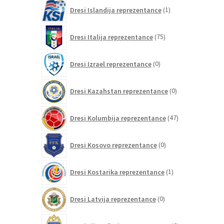
1
Dresi Islandija reprezentance
1
izdelek
75
Dresi Italija reprezentance
75
izdelkov
0
Dresi Izrael reprezentance
0
izdelkov
0
Dresi Kazahstan reprezentance
0
izdelkov
47
Dresi Kolumbija reprezentance
47
izdelkov
0
Dresi Kosovo reprezentance
0
izdelkov
1
Dresi Kostarika reprezentance
1
izdelek
0
Dresi Latvija reprezentance
0
izdelkov
0