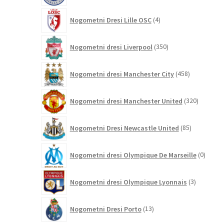
4
Nogometni Dresi Lille OSC
4
izdelki
350
Nogometni dresi Liverpool
350
izdelkov
458
Nogometni dresi Manchester City
458
izdelkov
320
Nogometni dresi Manchester United
320
izdelkov
85
Nogometni Dresi Newcastle United
85
izdelkov
0
Nogometni dresi Olympique De Marseille
0
izdelk
3
Nogometni dresi Olympique Lyonnais
3
izdelki
13
Nogometni Dresi Porto
13
izdelkov